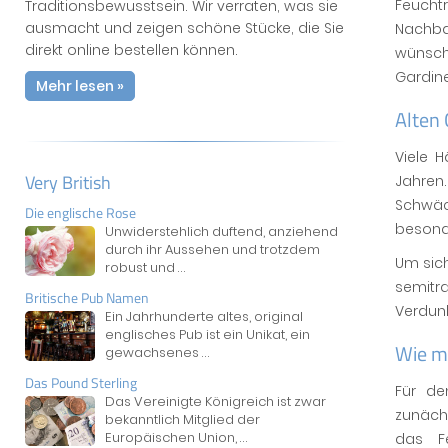
Feucht
Traditionsbewusstsein. Wir verraten, was sie
ausmacht und zeigen schöne Stücke, die Sie
Nachbar
direkt online bestellen können.
wünsch
Gardin
Mehr lesen »
Alten
Viele H
Very British
Jahre
Schwäc
Die englische Rose
besonde
Unwiderstehlich duftend, anziehend
durch ihr Aussehen und trotzdem
Um sich
robust und
...
semitr
Britische Pub Namen
Verdunk
Ein Jahrhunderte altes, original
englisches Pub ist ein Unikat, ein
Wie me
gewachsenes
...
Das Pound Sterling
Für de
Das Vereinigte Königreich ist zwar
zunäch
bekanntlich Mitglied der
Europäischen Union,
...
das Fe