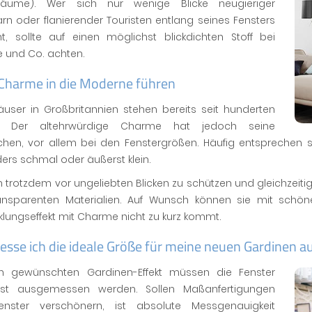
räume). Wer sich nur wenige Blicke neugieriger
n oder flanierender Touristen entlang seines Fensters
t, sollte auf einen möglichst blickdichten Stoff bei
e und Co. achten.
 Charme in die Moderne führen
äuser in Großbritannien stehen bereits seit hunderten
n. Der altehrwürdige Charme hat jedoch seine
hen, vor allem bei den Fenstergrößen. Häufig entsprechen si
rs schmal oder äußerst klein.
 trotzdem vor ungeliebten Blicken zu schützen und gleichzeitig
ansparenten Materialien. Auf Wunsch können sie mit schö
lungseffekt mit Charme nicht zu kurz kommt.
sse ich die ideale Größe für meine neuen Gardinen a
n gewünschten Gardinen-Effekt müssen die Fenster
st ausgemessen werden. Sollen Maßanfertigungen
nster verschönern, ist absolute Messgenauigkeit