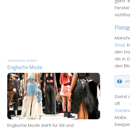
ganz e
Fenste
sichtba
Passg
Manche
Shop
ko
den tra
als in
Verwandte Artikel:
den Bli
Englische Mode
ww
Damit d
oft 
Gardin
Maße, 
beisp
Englische Mode steht für Stil und