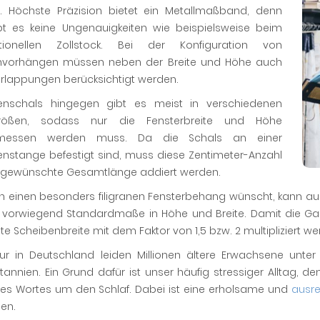
t. Höchste Präzision bietet ein Metallmaßband, denn
ibt es keine Ungenauigkeiten wie beispielsweise beim
tionellen Zollstock. Bei der Konfiguration von
nvorhängen müssen neben der Breite und Höhe auch
erlappungen berücksichtigt werden.
enschals hingegen gibt es meist in verschiedenen
größen, sodass nur die Fensterbreite und Höhe
messen werden muss. Da die Schals an einer
enstange befestigt sind, muss diese Zentimeter-Anzahl
e gewünschte Gesamtlänge addiert werden.
ch einen besonders filigranen Fensterbehang wünscht, kann au
s vorwiegend Standardmaße in Höhe und Breite. Damit die Gard
lte Scheibenbreite mit dem Faktor von 1,5 bzw. 2 multipliziert we
nur in Deutschland leiden Millionen ältere Erwachsene unt
tannien. Ein Grund dafür ist unser häufig stressiger Alltag,
des Wortes um den Schlaf. Dabei ist eine erholsame und
ausre
en.