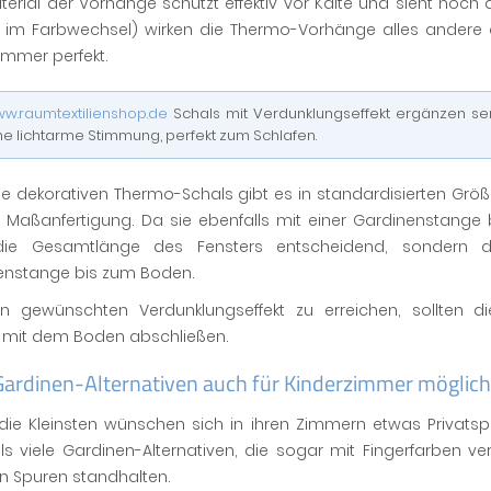
erial der Vorhänge schützt effektiv vor Kälte und sieht noch
en im Farbwechsel) wirken die Thermo-Vorhänge alles ander
immer perfekt.
w.raumtextilienshop.de
Schals mit Verdunklungseffekt ergänzen s
ne lichtarme Stimmung, perfekt zum Schlafen.
ie dekorativen Thermo-Schals gibt es in standardisierten Gr
r Maßanfertigung. Da sie ebenfalls mit einer Gardinenstange b
die Gesamtlänge des Fensters entscheidend, sondern 
enstange bis zum Boden.
 gewünschten Verdunklungseffekt zu erreichen, sollten di
 mit dem Boden abschließen.
Gardinen-Alternativen auch für Kinderzimmer möglich
ie Kleinsten wünschen sich in ihren Zimmern etwas Privatsph
ls viele Gardinen-Alternativen, die sogar mit Fingerfarben v
n Spuren standhalten.