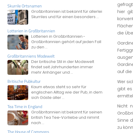
gefrag
Skurrile Ortsnamen
hier g
Großbritannien ist bekannt für allerlei
Skurriles und für einen besonders
...
konven
Fläche
Lotterien in Großbritannien
die Üb
Lotterien in Großbritannien -
Großbritannien gehört auf jeden Fall
Gardin
zu den
...
Fertig
Großbritanniens Modewelt
ausge
Der britische Stil in der Modewelt
Gardin
findet seit Jahrhunderten immer
auf di
mehr Anhänger und
...
Britische Pubkultur
Wer si
Kaum etwas steht so sehr für
gibt e
englischen Alltag wie der Pub, in dem
ermitte
sich Gäste aller
...
Nicht 
Tea Time in England
Großbritannien ist bekannt für seinen
Großbri
british Tea Tee-Vorliebe und nimmt
Sinne 
nach
...
zu könn
The House of Commons