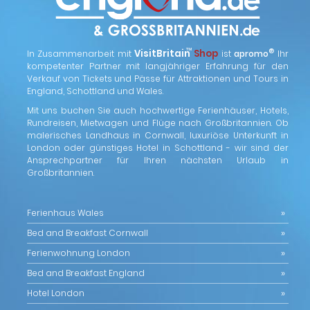
™
VisitBritain
Shop
®
In Zusammenarbeit mit
ist
apromo
Ihr
kompetenter Partner mit langjähriger Erfahrung für den
Verkauf von Tickets und Pässe für Attraktionen und Tours in
England, Schottland und Wales.
Mit uns buchen Sie auch hochwertige Ferienhäuser, Hotels,
Rundreisen, Mietwagen und Flüge nach Großbritannien. Ob
malerisches Landhaus in Cornwall, luxuriöse Unterkunft in
London oder günstiges Hotel in Schottland - wir sind der
Ansprechpartner für Ihren nächsten Urlaub in
Großbritannien.
Ferienhaus Wales
Bed and Breakfast Cornwall
Ferienwohnung London
Bed and Breakfast England
Hotel London