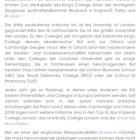
Kirchen (u.a. die Kapelle des King’s College, eines der wichtigsten
Zeugnisse spätmittelalterlicher Baukunst in England), Parks und
Brücken
.
Die dritte bedeutende britische Uni ist die University of London,
gegründet Mitte des 19. Jahrhunderts. Sie ist die größte Universität
des Landes. Zu den Colleges der Uni gehört das berühmte King’s
College, dessen akademischer Ruf sich nur Oxford und
Cambridge beugen muss. Wie in Oxford sind hier insbesondere
die Geistes- und Sozialwissenschaften beheimatet. Vor allem
unter den Colleges der Londoner Universität gibt es einige
Geheimtipps, die in Fachkreisen einen hervorragenden Ruf
besitzen. Dazu zählen beispielsweise die London Business School
(LBS), das Royal Veterinary College (RVC) oder die School of
Pharmacy (SoP).
Jedes Jahr gib es Rankings, in denen unter anderem die 100
besten Universitäten und Colleges in Europa benannt werden. Seit
Jahren befinden sich in der Spitze mehrere britische
Einrichtungen: Auf Platz 1 und 2 stehen stets Cambridge und Oxford.
2008 lagen noch weitere britische Unis in den Top 10: das Imperial
College London, das University College London und die
University
Manchester
.
Wer an einer der englischen Eliteuniversitäten
studieren
möchte,
der muss hervorragende Leistungen vorweisen können. Aber nicht