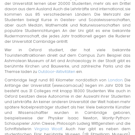
der Universität lernen über 20.000 Studenten, mehr als ein Drittel
davon aus dem Ausland. Auch die Lehrkräfte sind international, sie
kommen aus 85 verschiedenen Ländern. Die Mehrzahl der
Studenten belegt Kurse in Geistes- und Sozialwissenschaften,
aber auch Medizin, Mathematik und Naturwissenschaften sind
populäre Studienrichtungen. An der Uni gibt es eine bekannte
Rudermannschaft, die jedes Jahr traditionell gegen die Ruderer
der Universität Cambridge antritt.
Wer in Oxford studiert, der hat viele bekannte
Touristenattraktionen direkt auf dem Campus. Zum Beispiel das
Ashmolean Museum of Art and Archaeology. In der Stadt gibt es
berühmte Kirchen und Bauwerke, und zahlreiche Parks und die
Themse laden zu
Outdoor-Aktivitäten
ein.
Cambridge liegt rund 80 Kilometer nordöstlich von
London
. Die
Anfänge der Universität (www.cam.ac.uk) liegen im Jahr 1209. Sie
besteht aus 31 Colleges mit knapp 18.000 Studenten. Wie auch in
Oxford besitzen diese Autonomie in der Auswahl ihrer Studenten
und Lehrkräfte. An keiner anderen Universität der Welt haben mehr
spätere Nobelpreisträger studiert als hier. Viele bekannte Künstler
und Wissenschaftler wurden in Cambridge geboren,
beispielsweise der Physiker Isaac Newton, Monty-Python-
Schauspieler John Cleese, Philosoph Ludwig Wittgenstein und die
Schriftstellerin
Virginia Woolf
. Auch hier gibt es neben dem
studentischen Flair berühmte Museen (z.B. Fitzwilliam Museum),