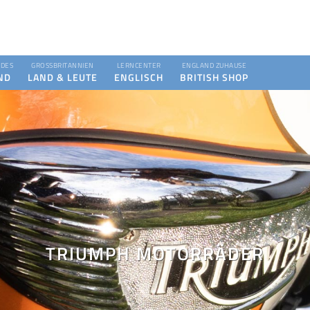
DES
GROSSBRITANNIEN
LERNCENTER
ENGLAND ZUHAUSE
ND
LAND & LEUTE
ENGLISCH
BRITISH SHOP
TRIUMPH MOTORRÄDER