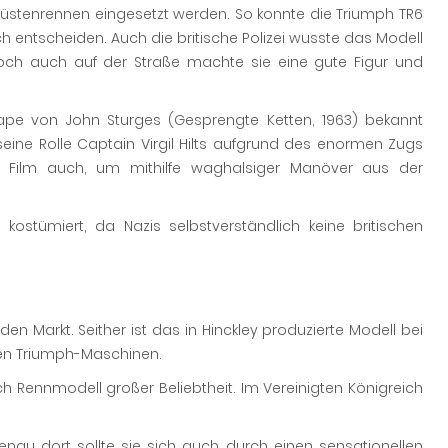
 Wüstenrennen eingesetzt werden. So konnte die Triumph TR6
h entscheiden. Auch die britische Polizei wusste das Modell
och auch auf der Straße machte sie eine gute Figur und
scape von John Sturges (Gesprengte Ketten, 1963) bekannt
eine Rolle Captain Virgil Hilts aufgrund des enormen Zugs
im Film auch, um mithilfe waghalsiger Manöver aus der
ostümiert, da Nazis selbstverständlich keine britischen
n Markt. Seither ist das in Hinckley produzierte Modell bei
 den Triumph-Maschinen.
uch Rennmodell großer Beliebtheit. Im Vereinigten Königreich
au dort sollte sie sich auch durch einen sensationellen