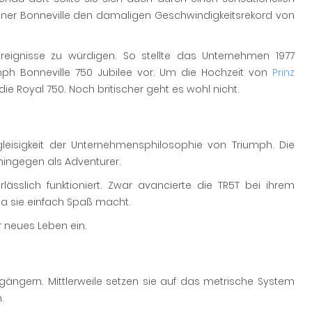
 einer Bonneville den damaligen Geschwindigkeitsrekord von
ignisse zu würdigen. So stellte das Unternehmen 1977
iumph Bonneville 750 Jubilee vor. Um die Hochzeit von
Prinz
ie Royal 750. Noch britischer geht es wohl nicht.
gleisigkeit der Unternehmensphilosophie von Triumph. Die
ingegen als Adventurer.
lässlich funktioniert. Zwar avancierte die TR5T bei ihrem
 da sie einfach Spaß macht.
 neues Leben ein.
ängern. Mittlerweile setzen sie auf das metrische System
.