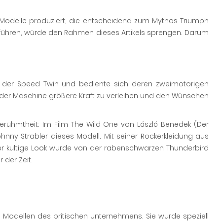
odelle produziert, die entscheidend zum Mythos Triumph
uführen, würde den Rahmen dieses Artikels sprengen. Darum
uf der Speed Twin und bediente sich deren zweimotorigen
 der Maschine größere Kraft zu verleihen und den Wünschen
Berühmtheit: Im Film The Wild One von László Benedek (Der
Johnny Strabler dieses Modell. Mit seiner Rockerkleidung aus
er kultige Look wurde von der rabenschwarzen Thunderbird
der Zeit.
n Modellen des britischen Unternehmens. Sie wurde speziell