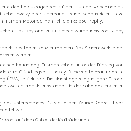
ntierte den herausragenden Ruf der Triumph-Maschinen als
itische Zweizylinder überhaupt. Auch Schauspieler Steve
in Triumph-Motorrad, nämlich die TR6 650 Trophy.
verbuchen: Das Daytona-2000-Rennen wurde 1966 von Buddy
ph jedoch das Leben schwer machen. Das Stammwerk in der
erissen werden.
 einen Neuanfang: Triumph kehrte unter der Führung von
elle im Gründungsort Hinckley. Diese stellte man noch im
ng (IFMA) in Köln vor. Die Nachfrage stieg in ganz Europa
n zweiten Produktionsstandort in der Nähe des ersten zu
des Unternehmens. Es stellte den Cruiser Rocket III vor,
stattet war.
Prozent auf dem Gebiet der Krafträder inne.