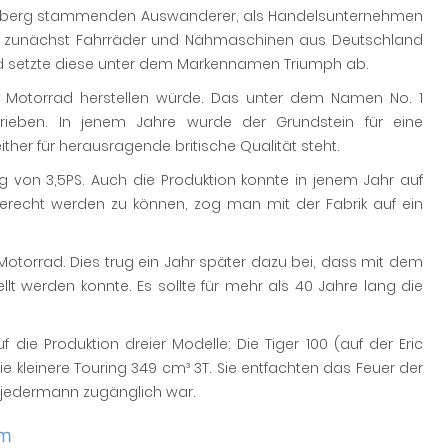
ürnberg stammenden Auswanderer, als Handelsunternehmen
 zunächst Fahrräder und Nähmaschinen aus Deutschland
 setzte diese unter dem Markennamen Triumph ab.
ne Motorrad herstellen würde. Das unter dem Namen No. 1
ieben. In jenem Jahre wurde der Grundstein für eine
either für herausragende britische Qualität steht.
g von 3,5PS. Auch die Produktion konnte in jenem Jahr auf
erecht werden zu können, zog man mit der Fabrik auf ein
otorrad. Dies trug ein Jahr später dazu bei, dass mit dem
llt werden konnte. Es sollte für mehr als 40 Jahre lang die
die Produktion dreier Modelle: Die Tiger 100 (auf der Eric
 kleinere Touring 349 cm³ 3T. Sie entfachten das Feuer der
r jedermann zugänglich war.
hm