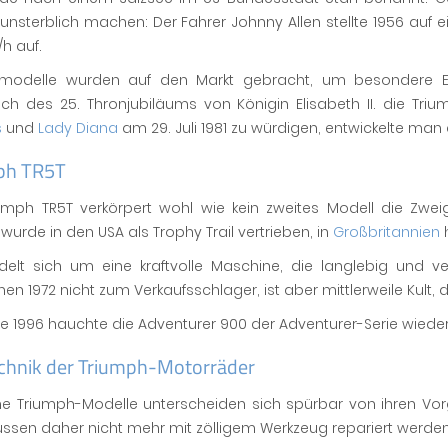
unsterblich machen: Der Fahrer Johnny Allen stellte 1956 auf
h auf.
modelle wurden auf den Markt gebracht, um besondere Ere
ich des 25. Thronjubiläums von Königin Elisabeth II. die Tr
s
und
Lady Diana
am 29. Juli 1981 zu würdigen, entwickelte man d
ph TR5T
iumph TR5T verkörpert wohl wie kein zweites Modell die Zwei
wurde in den USA als Trophy Trail vertrieben, in
Großbritannien
h
elt sich um eine kraftvolle Maschine, die langlebig und ver
nen 1972 nicht zum Verkaufsschlager, ist aber mittlerweile Kult,
e 1996 hauchte die Adventurer 900 der Adventurer-Serie wieder
echnik der Triumph-Motorräder
e Triumph-Modelle unterscheiden sich spürbar von ihren Vorg
sen daher nicht mehr mit zölligem Werkzeug repariert werden