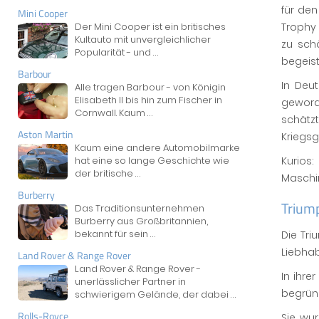
für den
Mini Cooper
Der Mini Cooper ist ein britisches
Trophy 
Kultauto mit unvergleichlicher
zu sch
Popularität - und
...
begeist
Barbour
In Deu
Alle tragen Barbour - von Königin
Elisabeth II bis hin zum Fischer in
geworde
Cornwall. Kaum
...
schätz
Aston Martin
Kriegs
Kaum eine andere Automobilmarke
hat eine so lange Geschichte wie
Kurios
der britische
...
Maschi
Burberry
Trium
Das Traditionsunternehmen
Burberry aus Großbritannien,
bekannt für sein
...
Die Tri
Liebhab
Land Rover & Range Rover
Land Rover & Range Rover -
In ihre
unerlässlicher Partner in
begründ
schwierigem Gelände, der dabei
...
Rolls-Royce
Sie wu