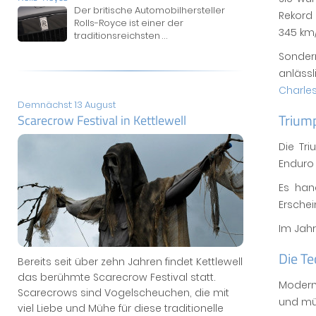
Der britische Automobilhersteller
Rekord 
Rolls-Royce ist einer der
345 km/
traditionsreichsten
...
Sonder
anlässl
Charle
Demnächst: 13 August
Trium
Scarecrow Festival in Kettlewell
Die Tr
Enduro 
Es hand
Erschei
Im Jahr
Die T
Bereits seit über zehn Jahren findet Kettlewell
das berühmte Scarecrow Festival statt.
Modern
Scarecrows sind Vogelscheuchen, die mit
und müs
viel Liebe und Mühe für diese traditionelle