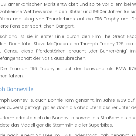
 US-amerikanischen Markt entwickelt und sollte vor allem bei
zahlreiche Wettbewerbe in den 1950er und 1960er Jahren für sic
ätzen und stieg von Thunderbirds auf die TR6 Trophy um. D
erte Fans der sportlichen Gangart.
tschland ist sie in erster Linie durch den Film The Great E
n. Darin fährt Steve McQueen eine Triumph Trophy TR6, die s
t. Genau diese Pferdestärken braucht „der Bunkerkönig“ 
gefangenschaft der Nazis auszubrechen.
: Die Triumph TR6 Trophy ist auf der Leinwand als BMW R75 k
nen fahren.
ph Bonneville
umph Bonneville, auch Bonnie kam genannt, im Jahre 1959 auf de
er äußerst gefragt, gilt es doch als absoluter Klassiker unter
r Urform erfreute sich die Bonneville sowohl als Straßen- als a
ete das Modell gar die Stammlinie aller Superbikes.
rde nach einem Salzsee im US-Bundesstaat Utah benannt. Gen