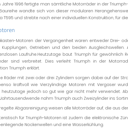
 Jahre 1996 fertigte man sämtliche Motorräder in der Triump
-Baureihe wandte sich von dieser modularen Herangehenswei
 T595 und strebte nach einer individuellen Konstruktion, für die
otoren
kasten-Motoren der Vergangenheit waren entweder Drei- oder V
, Kupplungen, Getrieben und den beiden Ausgleichswellen. Au
enzlosen Laufruhe.Heutzutage baut Triumph für gewöhnlich Re
linder sind verbreitet. Dies verleiht Triumph in der Motorr
tion Triumph erklärt.
e Räder mit zwei oder drei Zylindern sorgen dabei auf der Stra
benso kraftvoll wie Vierzylindrige Motoren mit Vergaser wur
 heutzutage jedoch so gut wie gar nicht mehr verwendet. Ab 
 Jahrtausendwende nahm Triumph auch Zweizylinder ins Sortim
regelte Abgasreinigung weisen alle Motorräder auf, die aus 
eristisch für Triumph-Motoren ist zudem die elektronische Zünd
benliegende Nockenwellen und eine Wasserkühlung.