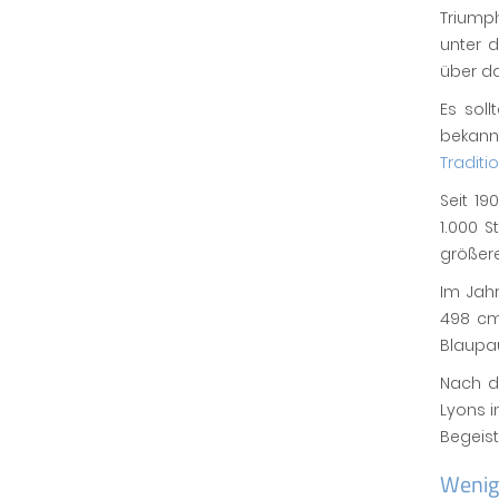
Triump
unter 
über d
Es sol
bekann
Tradit
Seit 19
1.000 
größere
Im Jahr
498 cm³
Blaupau
Nach de
Lyons i
Begeist
Wenig