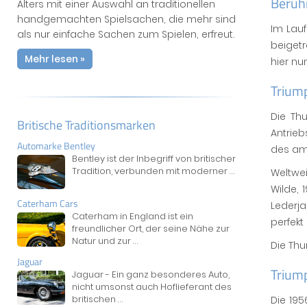
Berüh
Alters mit einer Auswahl an traditionellen
handgemachten Spielsachen, die mehr sind
Im Lau
als nur einfache Sachen zum Spielen, erfreut.
beigetr
Mehr lesen »
hier n
Trium
Die Th
Britische Traditionsmarken
Antrieb
Automarke Bentley
des am
Bentley ist der Inbegriff von britischer
Tradition, verbunden mit moderner
...
Weltwei
Wilde, 
Caterham Cars
Lederj
Caterham in England ist ein
perfekt
freundlicher Ort, der seine Nähe zur
Natur und zur
...
Die Thu
Jaguar
Trium
Jaguar - Ein ganz besonderes Auto,
nicht umsonst auch Hoflieferant des
britischen
...
Die 195