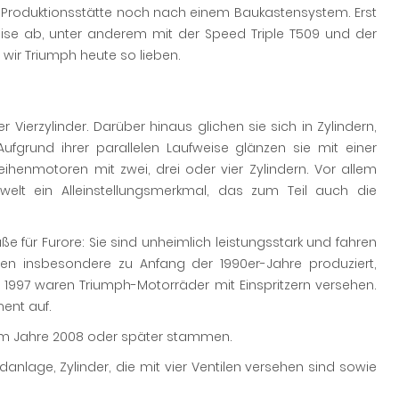
h-Produktionsstätte noch nach einem Baukastensystem. Erst
se ab, unter anderem mit der Speed Triple T509 und der
 wir Triumph heute so lieben.
ierzylinder. Darüber hinaus glichen sie sich in Zylindern,
fgrund ihrer parallelen Laufweise glänzen sie mit einer
ihenmotoren mit zwei, drei oder vier Zylindern. Vor allem
adwelt ein Alleinstellungsmerkmal, das zum Teil auch die
ße für Furore: Sie sind unheimlich leistungsstark und fahren
den insbesondere zu Anfang der 1990er-Jahre produziert,
1997 waren Triumph-Motorräder mit Einspritzern versehen.
ent auf.
dem Jahre 2008 oder später stammen.
anlage, Zylinder, die mit vier Ventilen versehen sind sowie