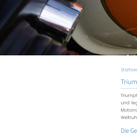
Startse
Trium
Triumph
und le
Motorr
Weltruh
Die G