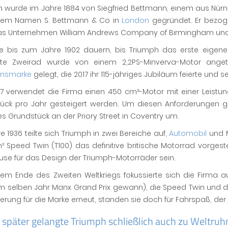
h wurde im Jahre 1884 von Siegfried Bettmann, einem aus N
dem Namen S. Bettmann & Co in
London
gegründet. Er bezog
as Unternehmen William Andrews Company of Birmingham und
lte bis zum Jahre 1902 dauern, bis Triumph das erste eige
te Zweirad wurde von einem 2,2PS-Minverva-Motor angetr
ionsmarke
gelegt, die 2017 ihr 115-jähriges Jubiläum feierte und s
07 verwendet die Firma einen 450 cm³-Motor mit einer Leistun
Stück pro Jahr gesteigert werden. Um diesen Anforderungen g
s Grundstück an der Priory Street in Coventry um.
e 1936 teilte sich Triumph in zwei Bereiche auf,
Automobil
und M
 Speed Twin (T100) das definitive britische Motorrad vorgeste
se für das Design der Triumph-Motorräder sein.
m Ende des Zweiten Weltkriegs fokussierte sich die Firma auf 
m selben Jahr Manx Grand Prix gewann), die Speed Twin und die
erung für die Marke erneut, standen sie doch für Fahrspaß, de
 später gelangte Triumph schließlich auch zu Weltru