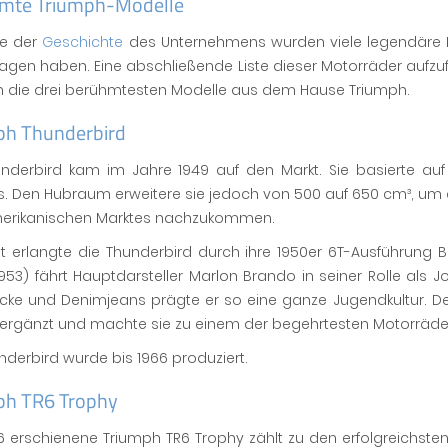
mte Triumph-Modelle
fe der
Geschichte
des Unternehmens wurden viele legendäre M
agen haben. Eine abschließende Liste dieser Motorräder aufz
un die drei berühmtesten Modelle aus dem Hause Triumph.
ph Thunderbird
underbird kam im Jahre 1949 auf den Markt. Sie basierte a
s. Den Hubraum erweitere sie jedoch von 500 auf 650 cm³, um
erikanischen Marktes nachzukommen.
t erlangte die Thunderbird durch ihre 1950er 6T-Ausführung 
1953) fährt Hauptdarsteller Marlon Brando in seiner Rolle als 
acke und Denimjeans prägte er so eine ganze Jugendkultur. D
 ergänzt und machte sie zu einem der begehrtesten Motorräder 
nderbird wurde bis 1966 produziert.
ph TR6 Trophy
6 erschienene Triumph TR6 Trophy zählt zu den erfolgreichste