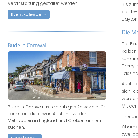
Veranstaltung gestaltet werden.
Bis zum
die T5
Eventkalender »
Daytona
Die M
Die Bau
Bude in Cornwall
Kolben
konkurr
Dreizy
Faszina
Auch di
sich e
werden
Mit der
Bude in Cornwall ist ein ruhiges Reiseziele für
Touristen, die etwas Abstand zu den
Eine ge
Metropolen in England und Großbritannien
Charakt
suchen.
zwei o