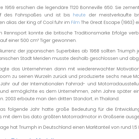
re 1959 erschien die legendäre T120 Bonneville 650. Sie zeme
iff des Fahrspaßes und ist bis
heute
der meistverkaufte br
 alias der King of Cool fuhr im
Film
The Great Escape (1963) e
m Rennsport konnte die britische Traditionsmarke Erfolge 
auf einer 500 cm³ Tiger gewonnen.
nkurrenz der japanischen Superbikes ab 1968 sollten Trium
anischen Stadt Meriden musste deshalb geschlossen und abg
agte das Unternehmen dann mit wiedererwachter Motivation
loom zu seinen Wurzeln zurück und produzierte sechs neue Mod
Jahr auf der Internationalen Fahrrad- und Motorradausstellu
 und ermöglichte es dem Unternehmen, zehn Jahre später eine
en. 2003 erbaute man den dritten Standort, in Thailand.
as folgende Jahr hatte große Bedeutung für die Entwicklung 
s mit dem bis dato größten Motorradmotor in Großserie ausge
age hat Triumph in Deutschland einen Marktanteil von rund 1,5 