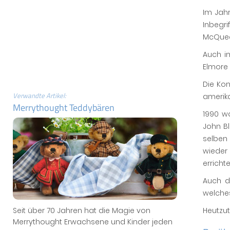
Im Jah
Inbegr
McQueen
Auch i
Elmore 
Die Ko
Verwandte Artikel:
amerik
Merrythought Teddybären
1990 w
John B
selben 
wieder
erricht
Auch d
welche
Heutzut
Seit über 70 Jahren hat die Magie von
Merrythought Erwachsene und Kinder jeden