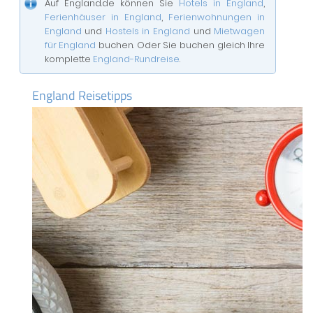
Auf England.de können Sie
Hotels in England
,
Ferienhäuser in England
,
Ferienwohnungen in
England
und
Hostels in England
und
Mietwagen
für England
buchen. Oder Sie buchen gleich Ihre
komplette
England-Rundreise
.
England Reisetipps