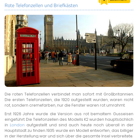
Rote Telefonzellen und Briefkästen
LAND & LEUTE
LERNCENTER
ENGLISCH
ENGLAND ZUHAUSE
BRITISH SHOP
Die roten Telefonzellen verbindet man sofort mit Großbritannien.
Die ersten Telefonzellen, die 1920 aufgestellt wurden, waren nicht
rot, sondern cremefarben, nur die Fenster waren rot umrahmt.
Erst 1926 Jahre wurde die Version aus rot bemaltem Gusseisen
eingeführt. Die Telefonzellen des Modells K2 wurden hauptsächlich
in
London
aufgestellt und sind auch heute noch überall in der
Hauptstadt zu finden. 1935 wurde ein Modell entworfen, das billiger
in der Herstellung war und sich über die gesamte Insel verbreitete.