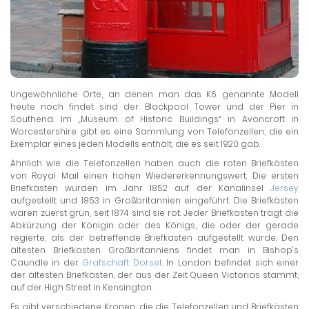
Ungewöhnliche Orte, an denen man das K6 genannte Modell
heute noch findet sind der Blackpool Tower und der Pier in
Southend. Im „Museum of Historic Buildings“ in Avoncroft in
Worcestershire gibt es eine Sammlung von Telefonzellen, die ein
Exemplar eines jeden Modells enthält, die es seit 1920 gab.
Ähnlich wie die Telefonzellen haben auch die roten Briefkästen
von Royal Mail einen hohen Wiedererkennungswert. Die ersten
Briefkästen wurden im Jahr 1852 auf der Kanalinsel
Jersey
aufgestellt und 1853 in Großbritannien eingeführt. Die Briefkästen
waren zuerst grün, seit 1874 sind sie rot. Jeder Briefkasten trägt die
Abkürzung der Königin oder des Königs, die oder der gerade
regierte, als der betreffende Briefkasten aufgestellt wurde. Den
ältesten Briefkasten Großbritanniens findet man in Bishop's
Caundle in der
Grafschaft Dorset
. In London befindet sich einer
der ältesten Briefkästen, der aus der Zeit Queen Victorias stammt,
auf der High Street in Kensington.
Es gibt verschiedene Kronen, die die Telefonzellen und Briefkästen