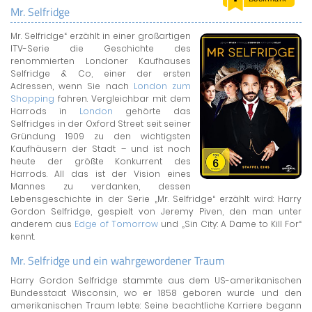
Mr. Selfridge
LAND & LEUTE
Mr. Selfridge“ erzählt in einer großartigen
LERNCENTER
ITV-Serie die Geschichte des
ENGLISCH
renommierten Londoner Kaufhauses
Selfridge & Co, einer der ersten
ENGLAND ZUHAUSE
Adressen, wenn Sie nach
London zum
BRITISH SHOP
Shopping
fahren. Vergleichbar mit dem
Harrods in
London
gehörte das
Selfridges in der Oxford Street seit seiner
Gründung 1909 zu den wichtigsten
Kaufhäusern der Stadt – und ist noch
heute der größte Konkurrent des
Harrods. All das ist der Vision eines
Mannes zu verdanken, dessen
Lebensgeschichte in der Serie „Mr. Selfridge“ erzählt wird: Harry
Gordon Selfridge, gespielt von Jeremy Piven, den man unter
anderem aus
Edge of Tomorrow
und „Sin City: A Dame to Kill For“
kennt.
Mr. Selfridge und ein wahrgewordener Traum
Harry Gordon Selfridge stammte aus dem US-amerikanischen
Bundesstaat Wisconsin, wo er 1858 geboren wurde und den
amerikanischen Traum lebte: Seine beachtliche Karriere begann