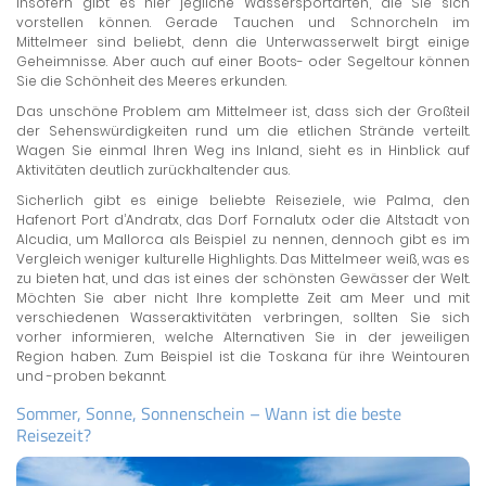
Insofern gibt es hier jegliche Wassersportarten, die Sie sich
vorstellen können. Gerade Tauchen und Schnorcheln im
Mittelmeer sind beliebt, denn die Unterwasserwelt birgt einige
Geheimnisse. Aber auch auf einer Boots- oder Segeltour können
Sie die Schönheit des Meeres erkunden.
Das unschöne Problem am Mittelmeer ist, dass sich der Großteil
der Sehenswürdigkeiten rund um die etlichen Strände verteilt.
Wagen Sie einmal Ihren Weg ins Inland, sieht es in Hinblick auf
Aktivitäten deutlich zurückhaltender aus.
Sicherlich gibt es einige beliebte Reiseziele, wie Palma, den
Hafenort Port d’Andratx, das Dorf Fornalutx oder die Altstadt von
Alcudia, um Mallorca als Beispiel zu nennen, dennoch gibt es im
Vergleich weniger kulturelle Highlights. Das Mittelmeer weiß, was es
zu bieten hat, und das ist eines der schönsten Gewässer der Welt.
Möchten Sie aber nicht Ihre komplette Zeit am Meer und mit
verschiedenen Wasseraktivitäten verbringen, sollten Sie sich
vorher informieren, welche Alternativen Sie in der jeweiligen
Region haben. Zum Beispiel ist die Toskana für ihre Weintouren
und -proben bekannt.
Sommer, Sonne, Sonnenschein – Wann ist die beste
Reisezeit?