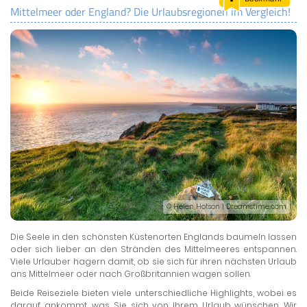
Mittelmeer oder England? Die Urlaubsregionen im Vergleich!
LAND & LEUTE
LERNCENTER
ENGLISCH
ENGLAND ZUHAUSE
BRITISH SHOP
© Helen Hotson | Dreamstime.com
Die Seele in den schönsten Küstenorten Englands baumeln lassen
oder sich lieber an den Stränden des Mittelmeeres entspannen.
Viele Urlauber hagern damit, ob sie sich für ihren nächsten Urlaub
ans Mittelmeer oder nach Großbritannien wagen sollen.
Beide Reiseziele bieten viele unterschiedliche Highlights, wobei es
darauf ankommt, was Sie sich von Ihrem Urlaub wünschen. Wir