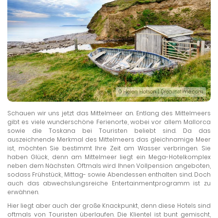
© Helen Hotson | Dreamstime.com
Schauen wir uns jetzt das Mittelmeer an. Entlang des Mittelmeers
gibt es viele wunderschöne Ferienorte, wobei vor allem Mallorca
sowie die Toskana bei Touristen beliebt sind. Da das
auszeichnende Merkmal des Mittelmeers das gleichnamige Meer
ist, möchten Sie bestimmt Ihre Zeit am Wasser verbringen. Sie
haben Glück, denn am Mittelmeer liegt ein Mega-Hotelkomplex
neben dem Nächsten. Oftmals wird Ihnen Vollpension angeboten,
sodass Frühstück, Mittag- sowie Abendessen enthalten sind. Doch
auch das abwechslungsreiche Entertainmentprogramm ist zu
erwähnen.
Hier liegt aber auch der große Knackpunkt, denn diese Hotels sind
oftmals von Touristen überlaufen. Die Klientel ist bunt gemischt,