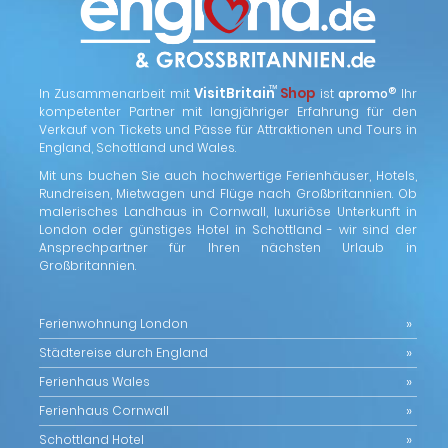
™
VisitBritain
Shop
®
In Zusammenarbeit mit
ist
apromo
Ihr
kompetenter Partner mit langjähriger Erfahrung für den
Verkauf von Tickets und Pässe für Attraktionen und Tours in
England, Schottland und Wales.
Mit uns buchen Sie auch hochwertige Ferienhäuser, Hotels,
Rundreisen, Mietwagen und Flüge nach Großbritannien. Ob
malerisches Landhaus in Cornwall, luxuriöse Unterkunft in
London oder günstiges Hotel in Schottland - wir sind der
Ansprechpartner für Ihren nächsten Urlaub in
Großbritannien.
Ferienwohnung London
Städtereise durch England
Ferienhaus Wales
Ferienhaus Cornwall
Schottland Hotel