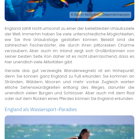
© Gavril Margittai | Dreamstime.com
England zählt nicht umsonst zu einer der beliebtesten Urlaubsziele
der Welt. Immerhin haben Sie viele unterschiedliche Möglichkeiten,
wie Sie Ihre Urlaubstage gestalten können. Beliebt sind die
zahlreichen Fischerdörfer, die durch ihren pittoresken Charme
verzaubern. Aber auch im Inland zeigt sich Großbritannien von
seiner besten Seite. Von daher ist es nicht überraschend, dass es
hier unendlich viele Aktivitäten gibt.
Gerade das gut verzweigte Wanderwegnetz ist ein Höhepunkt,
denn Sie können ganz England zu Fuß erkunden. Sie kommen an
Stränden, Wäldern, Mooren und mehr vorbei. Zugleich warten
etliche Sehenswürdigkeiten entlang des Weges, darunter die
unendlich vielen Burgen und Schlösser. Aber auch mit dem Rad
oder auf dem Rücken eines Pferdes können Sie England erkunden.
England als Wassersport-Paradies