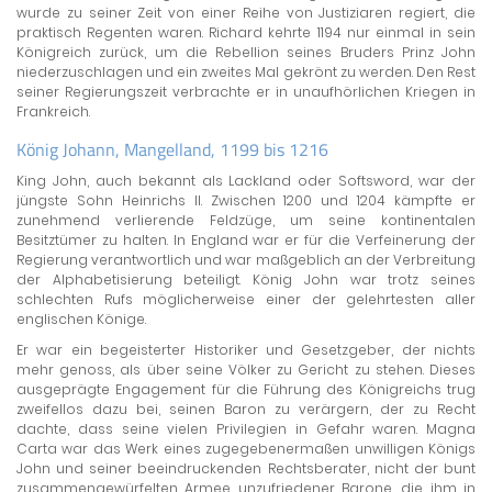
wurde zu seiner Zeit von einer Reihe von Justiziaren regiert, die
praktisch Regenten waren. Richard kehrte 1194 nur einmal in sein
Königreich zurück, um die Rebellion seines Bruders Prinz John
niederzuschlagen und ein zweites Mal gekrönt zu werden. Den Rest
seiner Regierungszeit verbrachte er in unaufhörlichen Kriegen in
Frankreich.
König Johann, Mangelland, 1199 bis 1216
King John, auch bekannt als Lackland oder Softsword, war der
jüngste Sohn Heinrichs II. Zwischen 1200 und 1204 kämpfte er
zunehmend verlierende Feldzüge, um seine kontinentalen
Besitztümer zu halten. In England war er für die Verfeinerung der
Regierung verantwortlich und war maßgeblich an der Verbreitung
der Alphabetisierung beteiligt. König John war trotz seines
schlechten Rufs möglicherweise einer der gelehrtesten aller
englischen Könige.
Er war ein begeisterter Historiker und Gesetzgeber, der nichts
mehr genoss, als über seine Völker zu Gericht zu stehen. Dieses
ausgeprägte Engagement für die Führung des Königreichs trug
zweifellos dazu bei, seinen Baron zu verärgern, der zu Recht
dachte, dass seine vielen Privilegien in Gefahr waren. Magna
Carta war das Werk eines zugegebenermaßen unwilligen Königs
John und seiner beeindruckenden Rechtsberater, nicht der bunt
zusammengewürfelten Armee unzufriedener Barone, die ihm in