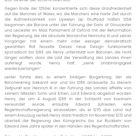
Gegen Ende der 1250er konzentrierte sich diese Unzufriedenheit
auf die Marches of Wales, wo die Marchers eine harte Zeit durch
die Aufmerksamkeit von Llywelyn ap Gruffydd hatten. 1258
begannen die Barone unter der Führung der Earls of Gloucester
und Leicester im Mad Parliament of Oxford mit der Reformation
der Regierung, die die absolute Monarchie Heinrichs III. und seiner
Vorgänger mit einem mehr oder weniger demokratisch
gewählten Rat fesselte. Dieses neue Design funktionierte
sporadisch bis 1263, als Henry, unterstützt von Baronen, die nicht
länger wollten, dass die Last der Verwaltung des Landes ihnen
auferlegt wurde, Henry half, „seine Unabhängigkeit
wiederzuerlangen“.
Leider führte dies zu einem blutigen Bürgerkrieg, der als
Baronenkrieg bekannt war und bis 1266 andauerte. Zu diesem
Zeitpunkt war Heinrich III. in der Führung des Landes effektiv von
seinem ältesten Sohn und Erben, Lord Edward, abgelöst worden.
Henry, der am 4. August 1265 in der Schlacht von Evesham
verwundet wurde, erlaubte Edward zufrieden, eine
Regentschaftsregierung einzusetzen, als er 1270 das Land auf
einem Kreuzzug verließ. Henry starb friedlich im November 1272 und
überließ die Regierung des Königreichs bis zur Rückkehr von
Edward zwei Jahre später in den Händen des Regentschaftsrates.