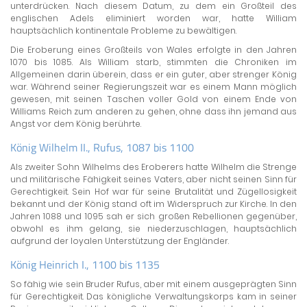
unterdrücken. Nach diesem Datum, zu dem ein Großteil des
englischen Adels eliminiert worden war, hatte William
hauptsächlich kontinentale Probleme zu bewältigen.
Die Eroberung eines Großteils von Wales erfolgte in den Jahren
1070 bis 1085. Als William starb, stimmten die Chroniken im
Allgemeinen darin überein, dass er ein guter, aber strenger König
war. Während seiner Regierungszeit war es einem Mann möglich
gewesen, mit seinen Taschen voller Gold von einem Ende von
Williams Reich zum anderen zu gehen, ohne dass ihn jemand aus
Angst vor dem König berührte.
König Wilhelm II., Rufus, 1087 bis 1100
Als zweiter Sohn Wilhelms des Eroberers hatte Wilhelm die Strenge
und militärische Fähigkeit seines Vaters, aber nicht seinen Sinn für
Gerechtigkeit. Sein Hof war für seine Brutalität und Zügellosigkeit
bekannt und der König stand oft im Widerspruch zur Kirche. In den
Jahren 1088 und 1095 sah er sich großen Rebellionen gegenüber,
obwohl es ihm gelang, sie niederzuschlagen, hauptsächlich
aufgrund der loyalen Unterstützung der Engländer.
König Heinrich I., 1100 bis 1135
So fähig wie sein Bruder Rufus, aber mit einem ausgeprägten Sinn
für Gerechtigkeit. Das königliche Verwaltungskorps kam in seiner