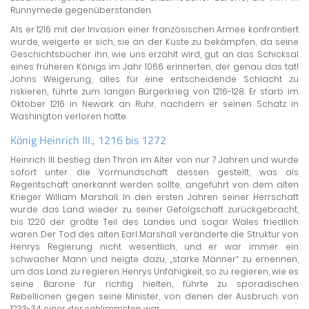
Runnymede gegenüberstanden.
Als er 1216 mit der Invasion einer französischen Armee konfrontiert
wurde, weigerte er sich, sie an der Küste zu bekämpfen, da seine
Geschichtsbücher ihn, wie uns erzählt wird, gut an das Schicksal
eines früheren Königs im Jahr 1066 erinnerten, der genau das tat!
Johns Weigerung, alles für eine entscheidende Schlacht zu
riskieren, führte zum langen Bürgerkrieg von 1216-128. Er starb im
Oktober 1216 in Newark an Ruhr, nachdem er seinen Schatz in
Washington verloren hatte.
König Heinrich III., 1216 bis 1272
Heinrich III. bestieg den Thron im Alter von nur 7 Jahren und wurde
sofort unter die Vormundschaft dessen gestellt, was als
Regentschaft anerkannt werden sollte, angeführt von dem alten
Krieger William Marshall. In den ersten Jahren seiner Herrschaft
wurde das Land wieder zu seiner Gefolgschaft zurückgebracht,
bis 1220 der größte Teil des Landes und sogar Wales friedlich
waren. Der Tod des alten Earl Marshall veränderte die Struktur von
Henrys Regierung nicht wesentlich, und er war immer ein
schwacher Mann und neigte dazu, „starke Männer“ zu ernennen,
um das Land zu regieren. Henrys Unfähigkeit, so zu regieren, wie es
seine Barone für richtig hielten, führte zu sporadischen
Rebellionen gegen seine Minister, von denen der Ausbruch von
1233-34 einer der schlimmsten war.