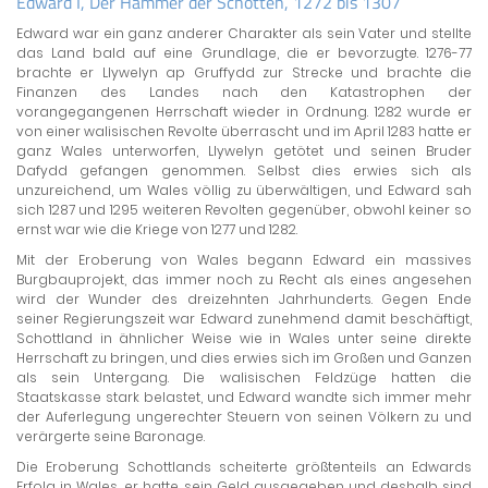
Edward I, Der Hammer der Schotten, 1272 bis 1307
Edward war ein ganz anderer Charakter als sein Vater und stellte
das Land bald auf eine Grundlage, die er bevorzugte. 1276-77
brachte er Llywelyn ap Gruffydd zur Strecke und brachte die
Finanzen des Landes nach den Katastrophen der
vorangegangenen Herrschaft wieder in Ordnung. 1282 wurde er
von einer walisischen Revolte überrascht und im April 1283 hatte er
ganz Wales unterworfen, Llywelyn getötet und seinen Bruder
Dafydd gefangen genommen. Selbst dies erwies sich als
unzureichend, um Wales völlig zu überwältigen, und Edward sah
sich 1287 und 1295 weiteren Revolten gegenüber, obwohl keiner so
ernst war wie die Kriege von 1277 und 1282.
Mit der Eroberung von Wales begann Edward ein massives
Burgbauprojekt, das immer noch zu Recht als eines angesehen
wird der Wunder des dreizehnten Jahrhunderts. Gegen Ende
seiner Regierungszeit war Edward zunehmend damit beschäftigt,
Schottland in ähnlicher Weise wie in Wales unter seine direkte
Herrschaft zu bringen, und dies erwies sich im Großen und Ganzen
als sein Untergang. Die walisischen Feldzüge hatten die
Staatskasse stark belastet, und Edward wandte sich immer mehr
der Auferlegung ungerechter Steuern von seinen Völkern zu und
verärgerte seine Baronage.
Die Eroberung Schottlands scheiterte größtenteils an Edwards
Erfolg in Wales, er hatte sein Geld ausgegeben und deshalb sind