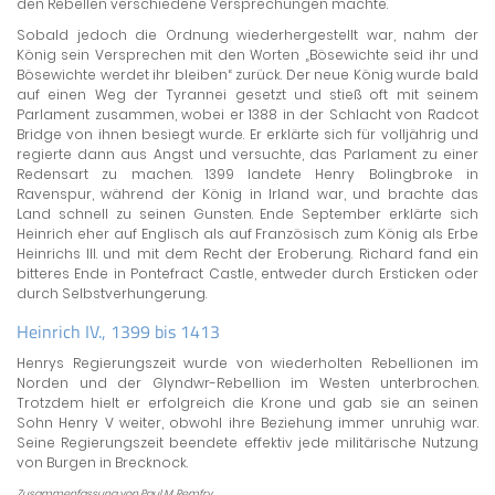
den Rebellen verschiedene Versprechungen machte.
Sobald jedoch die Ordnung wiederhergestellt war, nahm der
König sein Versprechen mit den Worten „Bösewichte seid ihr und
Bösewichte werdet ihr bleiben“ zurück. Der neue König wurde bald
auf einen Weg der Tyrannei gesetzt und stieß oft mit seinem
Parlament zusammen, wobei er 1388 in der Schlacht von Radcot
Bridge von ihnen besiegt wurde. Er erklärte sich für volljährig und
regierte dann aus Angst und versuchte, das Parlament zu einer
Redensart zu machen. 1399 landete Henry Bolingbroke in
Ravenspur, während der König in Irland war, und brachte das
Land schnell zu seinen Gunsten. Ende September erklärte sich
Heinrich eher auf Englisch als auf Französisch zum König als Erbe
Heinrichs III. und mit dem Recht der Eroberung. Richard fand ein
bitteres Ende in Pontefract Castle, entweder durch Ersticken oder
durch Selbstverhungerung.
Heinrich IV., 1399 bis 1413
Henrys Regierungszeit wurde von wiederholten Rebellionen im
Norden und der Glyndwr-Rebellion im Westen unterbrochen.
Trotzdem hielt er erfolgreich die Krone und gab sie an seinen
Sohn Henry V weiter, obwohl ihre Beziehung immer unruhig war.
Seine Regierungszeit beendete effektiv jede militärische Nutzung
von Burgen in Brecknock.
Zusammenfassung von Paul M. Remfry