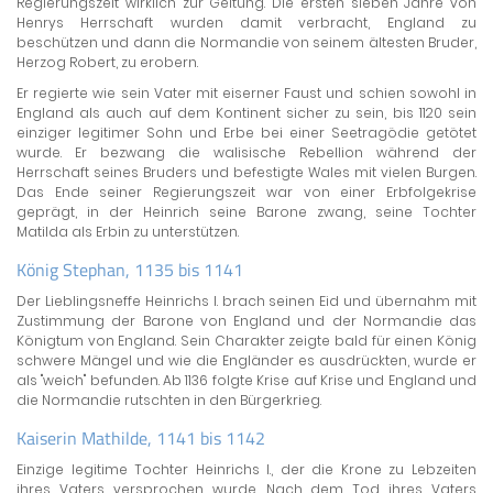
Regierungszeit wirklich zur Geltung. Die ersten sieben Jahre von
Henrys Herrschaft wurden damit verbracht, England zu
beschützen und dann die Normandie von seinem ältesten Bruder,
Herzog Robert, zu erobern.
Er regierte wie sein Vater mit eiserner Faust und schien sowohl in
England als auch auf dem Kontinent sicher zu sein, bis 1120 sein
einziger legitimer Sohn und Erbe bei einer Seetragödie getötet
wurde. Er bezwang die walisische Rebellion während der
Herrschaft seines Bruders und befestigte Wales mit vielen Burgen.
Das Ende seiner Regierungszeit war von einer Erbfolgekrise
geprägt, in der Heinrich seine Barone zwang, seine Tochter
Matilda als Erbin zu unterstützen.
König Stephan, 1135 bis 1141
Der Lieblingsneffe Heinrichs I. brach seinen Eid und übernahm mit
Zustimmung der Barone von England und der Normandie das
Königtum von England. Sein Charakter zeigte bald für einen König
schwere Mängel und wie die Engländer es ausdrückten, wurde er
als "weich" befunden. Ab 1136 folgte Krise auf Krise und England und
die Normandie rutschten in den Bürgerkrieg.
Kaiserin Mathilde, 1141 bis 1142
Einzige legitime Tochter Heinrichs I., der die Krone zu Lebzeiten
ihres Vaters versprochen wurde. Nach dem Tod ihres Vaters