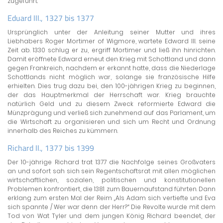
zugeführt.
Eduard III., 1327 bis 1377
Ursprünglich unter der Anleitung seiner Mutter und ihres
Liebhabers Roger Mortimer of Wigmore, wartete Edward III. seine
Zeit ab. 1330 schlug er zu, ergriff Mortimer und ließ ihn hinrichten.
Damit eröffnete Edward erneut den Krieg mit Schottland und dann
gegen Frankreich, nachdem er erkannt hatte, dass die Niederlage
Schottlands nicht möglich war, solange sie französische Hilfe
erhielten. Dies trug dazu bei, den 100-jährigen Krieg zu beginnen,
der das Hauptmerkmal der Herrschaft war. Krieg brauchte
natürlich Geld und zu diesem Zweck reformierte Edward die
Münzprägung und verließ sich zunehmend auf das Parlament, um
die Wirtschaft zu organisieren und sich um Recht und Ordnung
innerhalb des Reiches zu kümmern.
Richard II., 1377 bis 1399
Der 10-jährige Richard trat 1377 die Nachfolge seines Großvaters
an und sofort sah sich sein Regentschaftsrat mit allen möglichen
wirtschaftlichen, sozialen, politischen und konstitutionellen
Problemen konfrontiert, die 1381 zum Bauernaufstand führten. Dann
erklang zum ersten Mal der Reim „Als Adam sich vertiefte und Eva
sich spannte / Wer war denn der Herr?“ Die Revolte wurde mit dem
Tod von Wat Tyler und dem jungen König Richard beendet, der