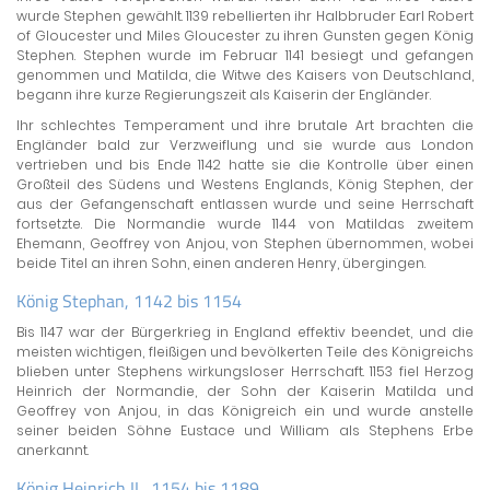
wurde Stephen gewählt. 1139 rebellierten ihr Halbbruder Earl Robert
of Gloucester und Miles Gloucester zu ihren Gunsten gegen König
Stephen. Stephen wurde im Februar 1141 besiegt und gefangen
genommen und Matilda, die Witwe des Kaisers von Deutschland,
begann ihre kurze Regierungszeit als Kaiserin der Engländer.
Ihr schlechtes Temperament und ihre brutale Art brachten die
Engländer bald zur Verzweiflung und sie wurde aus London
vertrieben und bis Ende 1142 hatte sie die Kontrolle über einen
Großteil des Südens und Westens Englands, König Stephen, der
aus der Gefangenschaft entlassen wurde und seine Herrschaft
fortsetzte. Die Normandie wurde 1144 von Matildas zweitem
Ehemann, Geoffrey von Anjou, von Stephen übernommen, wobei
beide Titel an ihren Sohn, einen anderen Henry, übergingen.
König Stephan, 1142 bis 1154
Bis 1147 war der Bürgerkrieg in England effektiv beendet, und die
meisten wichtigen, fleißigen und bevölkerten Teile des Königreichs
blieben unter Stephens wirkungsloser Herrschaft. 1153 fiel Herzog
Heinrich der Normandie, der Sohn der Kaiserin Matilda und
Geoffrey von Anjou, in das Königreich ein und wurde anstelle
seiner beiden Söhne Eustace und William als Stephens Erbe
anerkannt.
König Heinrich II., 1154 bis 1189