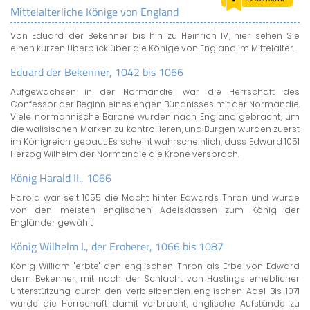
Mittelalterliche Könige von England
LAND & LEUTE
Von Eduard der Bekenner bis hin zu Heinrich IV, hier sehen Sie
LERNCENTER
einen kurzen Überblick über die Könige von England im Mittelalter.
ENGLISCH
Eduard der Bekenner, 1042 bis 1066
ENGLAND ZUHAUSE
Aufgewachsen in der Normandie, war die Herrschaft des
BRITISH SHOP
Confessor der Beginn eines engen Bündnisses mit der Normandie.
Viele normannische Barone wurden nach England gebracht, um
die walisischen Marken zu kontrollieren, und Burgen wurden zuerst
im Königreich gebaut. Es scheint wahrscheinlich, dass Edward 1051
Herzog Wilhelm der Normandie die Krone versprach.
König Harald II., 1066
Harold war seit 1055 die Macht hinter Edwards Thron und wurde
von den meisten englischen Adelsklassen zum König der
Engländer gewählt.
König Wilhelm I., der Eroberer, 1066 bis 1087
König William "erbte" den englischen Thron als Erbe von Edward
dem Bekenner, mit nach der Schlacht von Hastings erheblicher
Unterstützung durch den verbleibenden englischen Adel. Bis 1071
wurde die Herrschaft damit verbracht, englische Aufstände zu