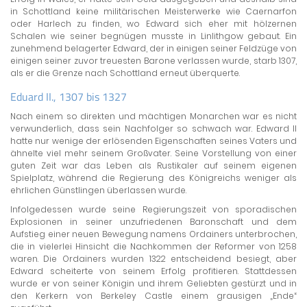
in Schottland keine militärischen Meisterwerke wie Caernarfon
oder Harlech zu finden, wo Edward sich eher mit hölzernen
Schalen wie seiner begnügen musste in Linlithgow gebaut. Ein
zunehmend belagerter Edward, der in einigen seiner Feldzüge von
einigen seiner zuvor treuesten Barone verlassen wurde, starb 1307,
als er die Grenze nach Schottland erneut überquerte.
Eduard II., 1307 bis 1327
Nach einem so direkten und mächtigen Monarchen war es nicht
verwunderlich, dass sein Nachfolger so schwach war. Edward II
hatte nur wenige der erlösenden Eigenschaften seines Vaters und
ähnelte viel mehr seinem Großvater. Seine Vorstellung von einer
guten Zeit war das Leben als Rustikaler auf seinem eigenen
Spielplatz, während die Regierung des Königreichs weniger als
ehrlichen Günstlingen überlassen wurde.
Infolgedessen wurde seine Regierungszeit von sporadischen
Explosionen in seiner unzufriedenen Baronschaft und dem
Aufstieg einer neuen Bewegung namens Ordainers unterbrochen,
die in vielerlei Hinsicht die Nachkommen der Reformer von 1258
waren. Die Ordainers wurden 1322 entscheidend besiegt, aber
Edward scheiterte von seinem Erfolg profitieren. Stattdessen
wurde er von seiner Königin und ihrem Geliebten gestürzt und in
den Kerkern von Berkeley Castle einem grausigen „Ende“