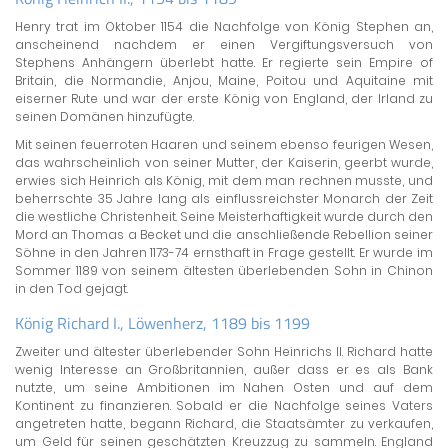
Henry trat im Oktober 1154 die Nachfolge von König Stephen an,
anscheinend nachdem er einen Vergiftungsversuch von
Stephens Anhängern überlebt hatte. Er regierte sein Empire of
Britain, die Normandie, Anjou, Maine, Poitou und Aquitaine mit
eiserner Rute und war der erste König von England, der Irland zu
seinen Domänen hinzufügte.
Mit seinen feuerroten Haaren und seinem ebenso feurigen Wesen,
das wahrscheinlich von seiner Mutter, der Kaiserin, geerbt wurde,
erwies sich Heinrich als König, mit dem man rechnen musste, und
beherrschte 35 Jahre lang als einflussreichster Monarch der Zeit
die westliche Christenheit. Seine Meisterhaftigkeit wurde durch den
Mord an Thomas a Becket und die anschließende Rebellion seiner
Söhne in den Jahren 1173-74 ernsthaft in Frage gestellt. Er wurde im
Sommer 1189 von seinem ältesten überlebenden Sohn in Chinon
in den Tod gejagt.
König Richard I., Löwenherz, 1189 bis 1199
Zweiter und ältester überlebender Sohn Heinrichs II. Richard hatte
wenig Interesse an Großbritannien, außer dass er es als Bank
nutzte, um seine Ambitionen im Nahen Osten und auf dem
Kontinent zu finanzieren. Sobald er die Nachfolge seines Vaters
angetreten hatte, begann Richard, die Staatsämter zu verkaufen,
um Geld für seinen geschätzten Kreuzzug zu sammeln. England