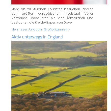
Mehr als 20 Millionen Touristen besuchen jährlich
den größten europäischen Inselstaat. Voller
Vorfreude überqueren sie den Ärmelkanal und
bestaunen die Kreideklippen von Dover.
Mehr lesen:
Urlaub in Großbritannien »
Aktiv unterwegs in England