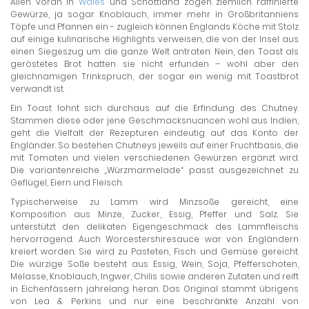
Allen voran in
Wales
und Schottland zogen ziemlich raffinierte
Gewürze, ja sogar Knoblauch, immer mehr in Großbritanniens
Töpfe und Pfannen ein - zugleich können Englands Köche mit Stolz
auf einige kulinarische Highlights verweisen, die von der Insel aus
einen Siegeszug um die ganze Welt antraten: Nein, den Toast als
geröstetes Brot hatten sie nicht erfunden – wohl aber den
gleichnamigen Trinkspruch, der sogar ein wenig mit Toastbrot
verwandt ist.
Ein Toast lohnt sich durchaus auf die Erfindung des Chutney.
Stammen diese oder jene Geschmacksnuancen wohl aus Indien,
geht die Vielfalt der Rezepturen eindeutig auf das Konto der
Engländer. So bestehen Chutneys jeweils auf einer Fruchtbasis, die
mit Tomaten und vielen verschiedenen Gewürzen ergänzt wird.
Die variantenreiche „Würzmarmelade“ passt ausgezeichnet zu
Geflügel, Eiern und Fleisch.
Typischerweise zu Lamm wird Minzsoße gereicht, eine
Komposition aus Minze, Zucker, Essig, Pfeffer und Salz. Sie
unterstützt den delikaten Eigengeschmack des Lammfleischs
hervorragend. Auch Worcestershiresauce war von Engländern
kreiert worden. Sie wird zu Pasteten, Fisch und Gemüse gereicht.
Die würzige Soße besteht aus Essig, Wein, Soja, Pfefferschoten,
Melasse, Knoblauch, Ingwer, Chilis sowie anderen Zutaten und reift
in Eichenfässern jahrelang heran. Das Original stammt übrigens
von Lea & Perkins und nur eine beschränkte Anzahl von