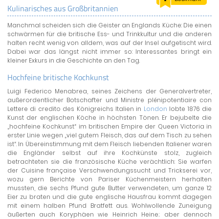
Kulinarisches aus Großbritannien
LAND & LEUTE
Manchmal scheiden sich die Geister an Englands Küche: Die einen
LERNCENTER
schwärmen für die britische Ess- und Trinkkultur und die anderen
ENGLISCH
halten recht wenig von alldem, was auf der Insel aufgetischt wird.
Dabei war das längst nicht immer so: Interessantes bringt ein
ENGLAND ZUHAUSE
kleiner Exkurs in die Geschichte an den Tag.
BRITISH SHOP
Hochfeine britische Kochkunst
Luigi Federico Menabrea, seines Zeichens der Generalvertreter,
außerordentlicher Botschafter und Ministre plénipotentiaire con
Lettere di credito des Königreichs Italien in
London
lobte 1876 die
Kunst der englischen Köche in höchsten Tönen. Er bejubelte die
„hochfeine Kochkunst“ im britischen Empire der Queen Victoria in
erster Linie wegen „viel gutem Fleisch, das auf dem Tisch zu sehen
ist“. In Übereinstimmung mit dem Fleisch liebenden Italiener waren
die Engländer selbst auf ihre Kochkünste stolz, zugleich
betrachteten sie die französische Küche verächtlich: Sie warfen
der Cuisine française Verschwendungssucht und Trickserei vor,
wozu gern Berichte von Pariser Küchenmeistern herhalten
mussten, die sechs Pfund gute Butter verwendeten, um ganze 12
Eier zu braten und die gute englische Hausfrau kommt dagegen
mit einem halben Pfund Bratfett aus. Wohlwollende Zuneigung
äußerten auch Koryphäen wie Heinrich Heine; aber dennoch