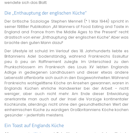
wendete sich das Blatt.
Die „Enthauptung der englischen Küche“
Der britische Soziologe Stephen Mennell (* 1. Mai 1944) spricht in
seiner 1988er Publikation „All Manners of Food. Eating and Taste in
England and France from the Middle Ages to the Present“ recht
drastisch von einer „Enthauptung der englischen Küche“. Aber was
brachte den guten Mann dazu?
Der Lifestyle ist schuld: Im Verlauf des 18. Jahrhunderts liebte es
Britanniens Adel bodenständig, während Frankreichs Esskultur
peu à peu an Raffinement zulegte. Im Unterschied zu den
Prunkschlössern im Frankreich des Louis XV lebten Englands
Adlige in gediegenen Landhäusern und dieser etwas andere
Lebensstil offenbarte sich auch in den Essgewohnheiten. Während
Frankreichs wohlgelittene Köche an Ansehen gewannen, waren in
Englands Küchen ehrliche Handwerker bei der Arbeit – nicht
weniger, aber auch nicht mehr. Am Ende dieser Entwicklung
anerkannte man auch auf der Insel die Vorzüge kontinentaler
Kochkünste, allerdings nicht ohne den gesundheitlichen Wert der
einheimischen Küche zu würdigen: Großbritanniens Köche kochen
gesünder – jedenfalls meistens.
Ein Toast auf Englands Küche