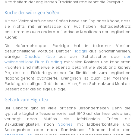
Mitarbeitern der englischen Traditionsfirma kennt die Rezeptur.
Küche der würzigen Soßen
Mit der Vielzahl erfundener Soßen beweisen Englands Köche, dass
sie nichts mit Einheitssoße am Hut haben. Nichtsdestotrotz
entstammen auch andere kulinarische Kreationen der englischen
Küche:
Die Hafermehlsuppe Porridge hat in fettarmer Version
gesundheitliche Vorzüge. Deftiger
Haggis
aus Schafsinnereien,
würziger
Cheddar Käse
aus dem Schottischen oder
der
weihnachtliche Plum-Pudding
mit vielen Rosinen und kandierten
Früchten sind mittlerweile ebenso bekannt wie Steak and Kidney
Pie, das als Blätterteigversteck für Rindfleisch zum englischen
Nationalgericht avancierte. Urenglisch ist auch der Yorshire-
Pudding, ein luftiges Gebilde aus Milch, Eiern, Schmalz und Mehl als
Dessert oder als salzige Beilage.
Gebäck zum High Tea
Bei Gebäck gibt es viele britische Besonderheiten. Denn die
typische tägliche Teezeremonie, seit 1840 auf der Insel zelebriert,
verlangt nach Muffins als Hefeküchlein, Trifles als
Biskuitkleinigkeiten, nach
Scones
mit Erdbeerkonfitüre und
Schlagsahne oder nach Sandwiches. Erfunden hatte den