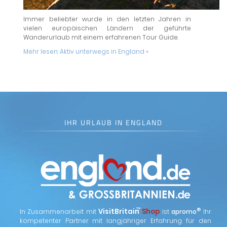
Immer beliebter wurde in den letzten Jahren in
vielen europäischen Ländern der geführte
Wanderurlaub mit einem erfahrenen Tour Guide.
Mehr lesen:
Aktiv unterwegs in England »
IHR URLAUB IN ENGLAND
™
VisitBritain
Shop
®
In Zusammenarbeit mit
ist
apromo
Ihr
kompetenter Partner mit langjähriger Erfahrung für den