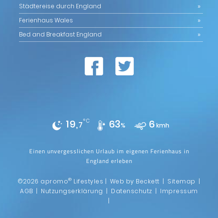
Städtereise durch England
Ferienhaus Wales
Bed and Breakfast England
19,
°C
63
6
7
%
kmh
Einen unvergesslichen Urlaub im eigenen Ferienhaus in
England erleben
®
©2026 apromo
Lifestyles |
Web by Beckett
|
Sitemap
|
AGB
|
Nutzungserklärung
|
Datenschutz
|
Impressum
|