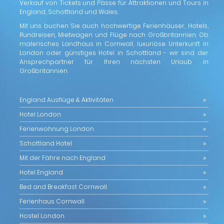
Verkauf von Tickets und Pässe für Attraktionen und Tours in
England, Schottland und Wales.
Mit uns buchen Sie auch hochwertige Ferienhäuser, Hotels,
Rundreisen, Mietwagen und Flüge nach Großbritannien. Ob
malerisches Landhaus in Cornwall, luxuriöse Unterkunft in
London oder günstiges Hotel in Schottland - wir sind der
Ansprechpartner für Ihren nächsten Urlaub in
Großbritannien.
England Ausflüge & Aktivitäten
Hotel London
Ferienwohnung London
Schottland Hotel
Mit der Fähre nach England
Hotel England
Bed and Breakfast Cornwall
Ferienhaus Cornwall
Hostel London