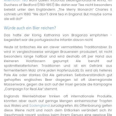
Afternoon Tea
wohl Queen Victorias Lieblingshofdame Anna, 7th
Duchess of Bedford (1783–1857). Bis dahin war Tee nicht besonders
beliebt unter den Engländern. „The Merry Monarch“ Charles II.
schrieb um 1680: “We don''t drink tea in England. But maybe some
ale will do?“
Würde auch ein Bier reichen?
Das hatte der König Katharina von Braganza empfohlen -
begeistert war die portugiesische Infantin davon nicht.
Heute ist britisches Ale ein clever vermarktetes Traditionsbier. Es
wird in vergleichsweise winzigen Brauereien produziert, ist nicht
besonders lange haltbar und wird deshalb oft per Hand aus
kleineren Holzfässern gepumpt. Ale beruht auf
spätmittelalterlichen Traditionen und ist ein Getränk aus
fermentiertem Malz ohne jeden Hopfenzusatz. Es wird als helleres
Pale Ale oder starkes Old Ale getrunken. Selbstverständlich gut
gehopftes englisches Beer dagegen ist oft überregionale
Massenware, gegen die sich auf der Insel gerade die Kampagne
„Campaign For Real Ale“ stemmt.
Englands Weinliebhaber trinken oft internationale Produkte,
könnten aber auch auf geringe Mengen einheimischer Tropfen
aus Wales und
Südengland
zurückgreifen. Als Offenbarung gelten
diese Weine nicht und nach dem Entkorken verändert sich ihr
Geschmack rasant, sodass beim ihrem Genuss eine gewisse Eile