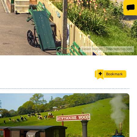
Helen Hotson | Dreamstime.com
Bookmark