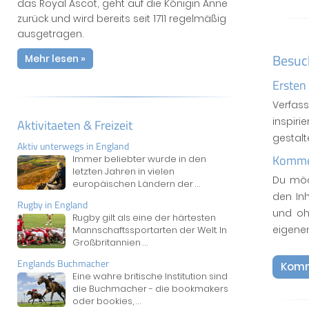
das Royal Ascot, geht auf die Königin Anne
zurück und wird bereits seit 1711 regelmäßig
ausgetragen.
Besuc
Mehr lesen »
Ersten
Verfas
inspiri
Aktivitaeten & Freizeit
gestal
Aktiv unterwegs in England
Kommen
Immer beliebter wurde in den
letzten Jahren in vielen
Du möc
europäischen Ländern der
...
den In
Rugby in England
und oh
Rugby gilt als eine der härtesten
eigene
Mannschaftssportarten der Welt. In
Großbritannien
...
Englands Buchmacher
Komm
Eine wahre britische Institution sind
die Buchmacher - die bookmakers
oder bookies,
...