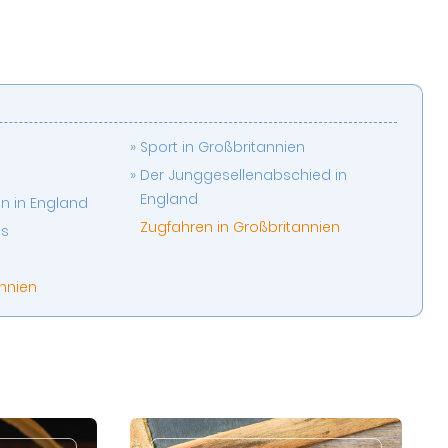
Sport in Großbritannien
r
Der Junggesellenabschied in
England
n in England
Zugfahren in Großbritannien
ns
annien