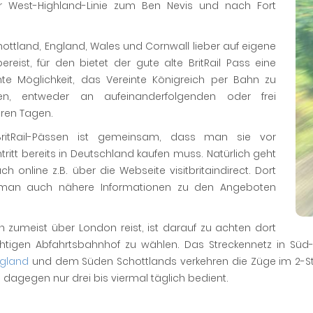
r West-Highland-Linie zum Ben Nevis und nach Fort
ottland, England, Wales und Cornwall lieber auf eigene
ereist, für den bietet der gute alte BritRail Pass eine
ente Möglichkeit, das Vereinte Königreich per Bahn zu
en, entweder an aufeinanderfolgenden oder frei
ren Tagen.
BritRail-Pässen ist gemeinsam, dass man sie vor
tritt bereits in Deutschland kaufen muss. Natürlich geht
ch online z.B. über die Webseite visitbritaindirect. Dort
 man auch nähere Informationen zu den Angeboten
 zumeist über London reist, ist darauf zu achten dort
chtigen Abfahrtsbahnhof zu wählen. Das Streckennetz in Sü
gland
und dem Süden Schottlands verkehren die Züge im 2-St
dagegen nur drei bis viermal täglich bedient.