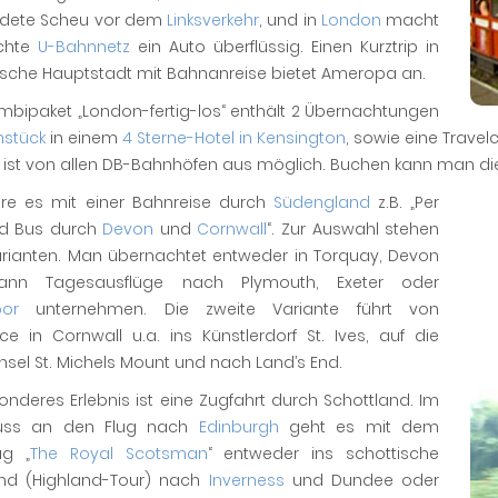
dete Scheu vor dem
Linksverkehr
, und in
London
macht
chte
U-Bahnnetz
ein Auto überflüssig. Einen Kurztrip in
tische Hauptstadt mit Bahnanreise bietet Ameropa an.
mbipaket „London-fertig-los“ enthält 2 Übernachtungen
hstück
in einem
4 Sterne-Hotel in Kensington
, sowie eine Travel
 ist von allen DB-Bahnhöfen aus möglich. Buchen kann man di
re es mit einer Bahnreise durch
Südengland
z.B. „Per
d Bus durch
Devon
und
Cornwall
“. Zur Auswahl stehen
arianten. Man übernachtet entweder in Torquay, Devon
ann Tagesausflüge nach Plymouth, Exeter oder
or
unternehmen. Die zweite Variante führt von
e in Cornwall u.a. ins Künstlerdorf St. Ives, auf die
insel St. Michels Mount und nach Land’s End.
onderes Erlebnis ist eine Zugfahrt durch Schottland. Im
luss an den Flug nach
Edinburgh
geht es mit dem
ug „
The Royal Scotsman
“ entweder ins schottische
nd (Highland-Tour) nach
Inverness
und Dundee oder