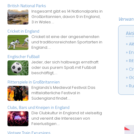
British National Parks
Insgesamt gibt es 14 Nationalparks in
Großbritannien, davon 9 in England,
Verwand
3 in Wales
...
Cricket in England
Akti
Cricket ist eine der angesehensten
und traditionsreichsten Sportarten in
Ak
England.
...
En
Englischer Fußball
Ri
Jeder, der sich halbwegs ernsthaft
oder aus purem Spaß mit Fußball
Cr
beschäftigt,
...
Go
Ritterspiele in Großbritannien
Ru
Englands’s Medieval Festival. Das
mittelalterliche Festival in
Südengland findet
...
Clubs, Bars und Kneipen in England
Die Clubkultur in England ist vielseitig
und vereint die Interessen von
Feierlustigen
...
Vintage Train Excursions