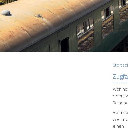
Startse
Zugfa
Wer nac
oder S
Reisend
Hat man
wie ma
einen 