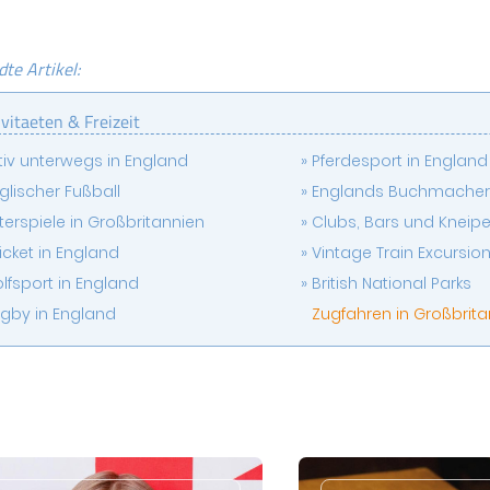
te Artikel:
vitaeten & Freizeit
tiv unterwegs in England
Pferdesport in England
glischer Fußball
Englands Buchmache
tterspiele in Großbritannien
Clubs, Bars und Kneipe
icket in England
Vintage Train Excursio
lfsport in England
British National Parks
gby in England
Zugfahren in Großbrit