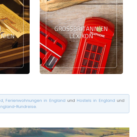
N
GROSSBRITANNIEN L
NIEN
EXIKON
nd
,
Ferienwohnungen in England
und
Hostels in England
und
England-Rundreise
.