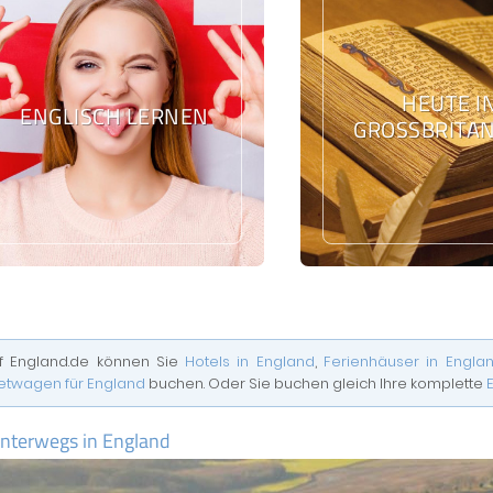
HEUTE I
ENGLISCH LERNEN
GROSSBRITAN
f England.de können Sie
Hotels in England
,
Ferienhäuser in Engla
etwagen für England
buchen. Oder Sie buchen gleich Ihre komplette
unterwegs in England