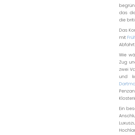
begrün
das di
die bri
Das Ko
mit
Frü
Abfahrt
Wie wä
Zug un
zwei V
und k
Dartmo
Penzanc
Kloster
Ein bes
Ansch
Luxusz
Hochla