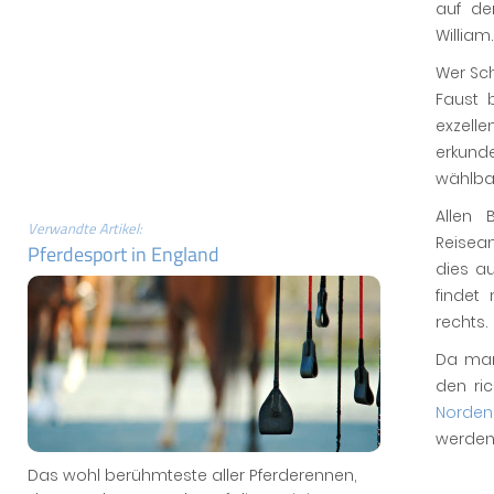
auf de
William.
Wer Sch
Faust b
exzell
erkund
wählba
Allen 
Verwandte Artikel:
Reisean
Pferdesport in England
dies au
findet
rechts.
Da man
den ri
Norden
werden 
Das wohl berühmteste aller Pferderennen,