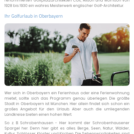
renommierten Golfplatzarchitekten Colt, Alison und Morrison von
1928 bis 1930 ein wahres Meisterwerk englischer Golf-Architektur.
Ihr Golfurlaub in Oberbayern
Wer sich in Oberbayern ein Ferienhaus oder eine Ferienwohnung
mietet, sollte sich das Programm genau überlegen. Die größte
Stadt in Oberbayern ist München. Hier allein findet sich schon ein
großes Angebot für den Urlaub. Aber auch die umliegenden
Landkreise bieten einen hohen Wert.
So z. B. Schrobenhausen - Hier kommt der Schrobenhausener
Spargel her. Denn hier gibt es alles. Berge, Seen, Natur, Wälder,
Kultur, Schlösser, Kloster und Kirchen. Die Sehenswürdigkeiten sind