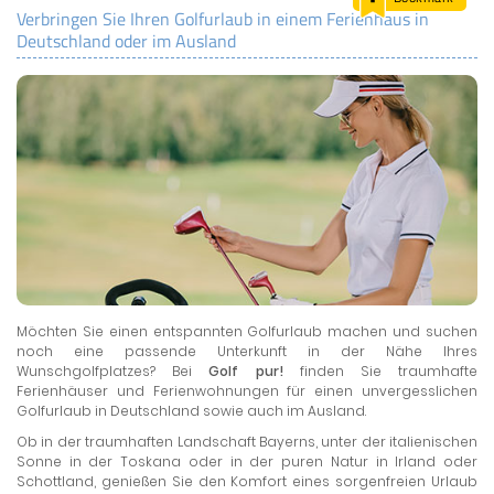
Verbringen Sie Ihren Golfurlaub in einem Ferienhaus in
LAND & LEUTE
Deutschland oder im Ausland
LERNCENTER
ENGLISCH
ENGLAND ZUHAUSE
BRITISH SHOP
Möchten Sie einen entspannten Golfurlaub machen und suchen
noch eine passende Unterkunft in der Nähe Ihres
Wunschgolfplatzes? Bei
Golf pur!
finden Sie traumhafte
Ferienhäuser und Ferienwohnungen für einen unvergesslichen
Golfurlaub in Deutschland sowie auch im Ausland.
Ob in der traumhaften Landschaft Bayerns, unter der italienischen
Sonne in der Toskana oder in der puren Natur in Irland oder
Schottland, genießen Sie den Komfort eines sorgenfreien Urlaub