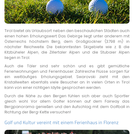
Tirol bietet als Urlaubsort neben den beschaulichen Städten auch
einen hohen Erholungswert. Das Gebirge liegt unter anderem mit
Österreichs höchstem Berg, dem Großglockner (3.798 m) in
nächster Reichweite. Die bekanntesten Skigebiete wie z. B. die
Kitzbüheler Alpen, die Zillertaler Alpen und die Stubaier Alpen
liegen in Tirol.
Auch die Täler sind sehr schön und es gibt gemütliche
Ferienwohnungen und Ferienhäuser. Zahlreiche Flüsse sorgen für
ein weitläufiges Erholungsgebiet. Swarovski zieht mit den
Kristallwelten ebenfalls viele Besucher an. In vielen Orten in Tirol
kann von einer richtigen Idylle gesprochen werden.
Durch die Nähe zu den Bergen fühlen sich aber auch Sportler
gleich wohl. Vor allem Golfer können auf dem Fairway das
Bergpanorama genießen und den Aufschlag mit dem Golfball in
Richtung der Berg-Kette versuchen!
Golf und Kultur vereint mit einem Ferienhaus in Florenz