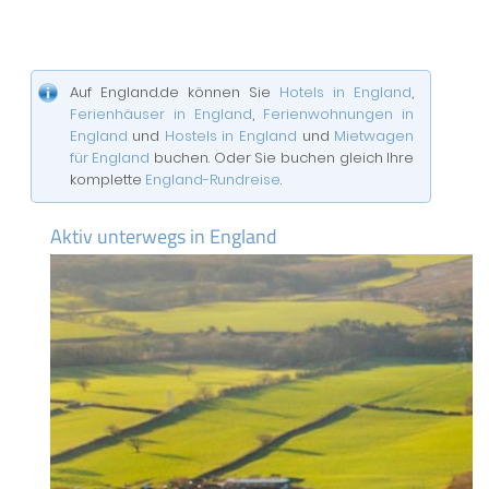
Auf England.de können Sie
Hotels in England
,
Ferienhäuser in England
,
Ferienwohnungen in
England
und
Hostels in England
und
Mietwagen
für England
buchen. Oder Sie buchen gleich Ihre
komplette
England-Rundreise
.
Aktiv unterwegs in England