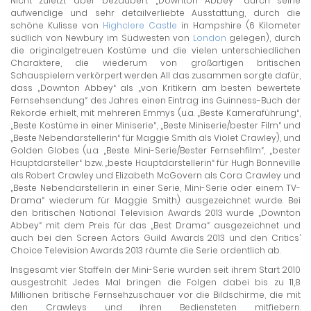
Nicht zuletzt aber bezaubert „Downton Abbey“ durch seine
aufwendige und sehr detailverliebte Ausstattung, durch die
schöne Kulisse von
Highclere Castle
in Hampshire (6 Kilometer
südlich von Newbury im Südwesten von
London
gelegen), durch
die originalgetreuen Kostüme und die vielen unterschiedlichen
Charaktere, die wiederum von großartigen britischen
Schauspielern verkörpert werden. All das zusammen sorgte dafür,
dass „Downton Abbey“ als „von Kritikern am besten bewertete
Fernsehsendung“ des Jahres einen Eintrag ins Guinness-Buch der
Rekorde erhielt, mit mehreren Emmys (u.a. „Beste Kameraführung“,
„Beste Kostüme in einer Miniserie“, „Beste Miniserie/bester Film“ und
„Beste Nebendarstellerin“ für Maggie Smith als Violet Crawley), und
Golden Globes (u.a. „Beste Mini-Serie/Bester Fernsehfilm“, „bester
Hauptdarsteller“ bzw. „beste Hauptdarstellerin“ für Hugh Bonneville
als Robert Crawley und Elizabeth McGovern als Cora Crawley und
„Beste Nebendarstellerin in einer Serie, Mini-Serie oder einem TV-
Drama“ wiederum für Maggie Smith) ausgezeichnet wurde. Bei
den britischen National Television Awards 2013 wurde „Downton
Abbey“ mit dem Preis für das „Best Drama“ ausgezeichnet und
auch bei den Screen Actors Guild Awards 2013 und den Critics’
Choice Television Awards 2013 räumte die Serie ordentlich ab.
Insgesamt vier Staffeln der Mini-Serie wurden seit ihrem Start 2010
ausgestrahlt. Jedes Mal bringen die Folgen dabei bis zu 11,8
Millionen britische Fernsehzuschauer vor die Bildschirme, die mit
den Crawleys und ihren Bediensteten mitfiebern.