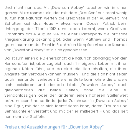
Und nicht nur das: Mit „Downton Abbey“ tauchen wir in einen
ganzen Mikrokosmos ein, der mit dem „Draußen“ nur recht wenig
zu tun hat. Natürlich werfen die Ereignisse in der Außenwelt ihre
Schatten auf das Haus – etwa, wenn Cousin Patrick beim
Untergang der Titanic 1912 ums Leben kommt, wenn Graf von
Grantham am 4. August 1914 bei einer Gartenparty die britische
Kriegserklärung bekannt gibt, oder wenn Matthew und Thomas
gemeinsam an der Front in Frankreich kämpfen. Aber der Kosmos
von „Downton Abbey“ ist in sich geschlossen.
Da ist zum einen die Dienerschaft, die natürlich abhängig von den
Herrschaften ist, aber zugleich auch ihr eigenes Leben mit ihren
eigenen Nöten führt, und da sind die Herrschaften, die ihren
Angestellten vertrauen können müssen – und die sich nicht selten
auch ineinander verlieben. Die eine Seite kann ohne die andere
nicht existieren und deshalb blickt „Downton Abbey“ auch
gleichermaßen auf beide Seiten, ohne die eine zu
vernachlässigen oder der anderen einen höheren Stellenwert
beizumessen. Und so findet jeder Zuschauer in „Downton Abbey“
eine Figur, mit der er sich identifizieren kann, deren Träume und
Sehnsüchte er versteht und mit der er mitfiebert – und das seit
nunmehr vier Staffeln.
Preise und Auszeichnungen für „Downton Abbey“