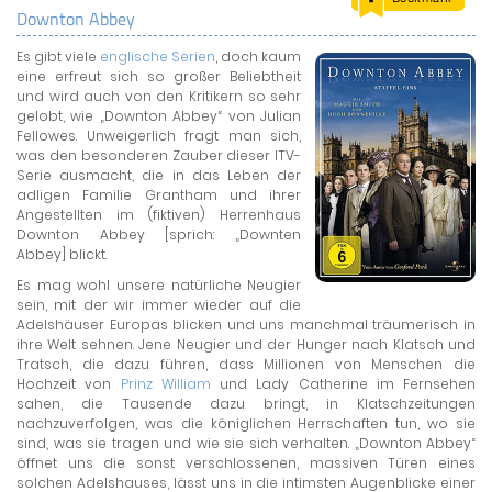
Downton Abbey
LAND & LEUTE
Es gibt viele
englische Serien
, doch kaum
LERNCENTER
eine erfreut sich so großer Beliebtheit
ENGLISCH
und wird auch von den Kritikern so sehr
gelobt, wie „Downton Abbey“ von Julian
ENGLAND ZUHAUSE
Fellowes. Unweigerlich fragt man sich,
BRITISH SHOP
was den besonderen Zauber dieser ITV-
Serie ausmacht, die in das Leben der
adligen Familie Grantham und ihrer
Angestellten im (fiktiven) Herrenhaus
Downton Abbey [sprich: „Downten
Abbey] blickt.
Es mag wohl unsere natürliche Neugier
sein, mit der wir immer wieder auf die
Adelshäuser Europas blicken und uns manchmal träumerisch in
ihre Welt sehnen. Jene Neugier und der Hunger nach Klatsch und
Tratsch, die dazu führen, dass Millionen von Menschen die
Hochzeit von
Prinz William
und Lady Catherine im Fernsehen
sahen, die Tausende dazu bringt, in Klatschzeitungen
nachzuverfolgen, was die königlichen Herrschaften tun, wo sie
sind, was sie tragen und wie sie sich verhalten. „Downton Abbey“
öffnet uns die sonst verschlossenen, massiven Türen eines
solchen Adelshauses, lässt uns in die intimsten Augenblicke einer