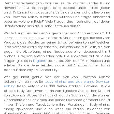
Dementsprechend groß war die Freude, als der Sender ITV im
November 2013 bekanntgab, dass es eine fünfte Staffel geben
wird. ITV kündigt an, dass große Veränderungen auf die Bewohner
von Downton Abbey zukommen würden und fragte anheizend:
„Aber zu welchem Preis?“ Viele Fragen sind noch offen, auf deren
Beantwortung sich die Zuschauer freuen dürfen.
Wer hat zum Beispiel den Vergewaltiger von Anna ermordet? Hat
ihr Mann, John Bates, etwas damit zu tun, der sich gerade erst vom
Verdacht des Mordes an seiner Exfrau befreien konnte? Welchen
ihrer Verehrer wird Mary erhören? Und was wird aus Edith, die sich
gegen die Abtreibung eines Kindes aus einer Liebesnacht mit
Michael Gregson entschieden hat? Die Antworten auf all diese
Fragen gibt es in
England
ab Herbst 2014 auf ITV. In Deutschland
erleben Sie die Serie zeitgleich dazu auf Amazon Prime, iTunes
oder auf dem Pay-TV-Sender Sky.
Wer gar nicht genug von der Welt von „Downton Abbey“
bekommen kann, sollte
„Lady Almina und das wahre Downton
Abbey“
lesen. Autorin des 300 Seiten starken Büchleins ist die
aktuelle Lady Carnarvon, Herrin von Highclere Castle, dem Drehort
von „Downton Abbey“. Sie hat sich auf die Suche nach der wahren
Geschichte des Schlosses und seiner Bewohner gemacht und ist
in den Briefen und Tagebüchern ihrer Vorgängerin Lady Almina
fündig geworden. Und auch wenn die realen Bewohner von
Highclere Castle anders hießen als ihre Gegenstücke in „Downton