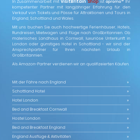
VisitBritain
Shop
®
In Zusammenarbeit mit
ist
apromo
Ihr
kompetenter Partner mit langjähriger Erfahrung für den
Verkauf von Tickets und Pässe für Attraktionen und Tours in
England, Schottland und Wales.
Mit uns buchen Sie auch hochwertige Ferienhäuser, Hotels,
Rundreisen, Mietwagen und Flüge nach Großbritannien. Ob
malerisches Landhaus in Cornwall, luxuriöse Unterkunft in
London oder günstiges Hotel in Schottland - wir sind der
Ansprechpartner für Ihren nächsten Urlaub in
Großbritannien.
Als Amazon-Partner verdienen wir an qualifizeierten Käufen.
Mit der Fähre nach England
Schottland Hotel
Hotel London
Bed and Breakfast Cornwall
Hostel London
Bed and Breakfast England
England Ausflüge & Aktivitäten