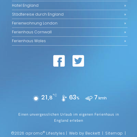
Hotel England
Städtereise durch England
Ferienwohnung London
Ferienhaus Cornwall
Ferienhaus Wales
21,
°C
63
7
8
%
kmh
Einen unvergesslichen Urlaub im eigenen Ferienhaus in
England erleben
®
©2026 apromo
Lifestyles |
Web by Beckett
|
Sitemap
|