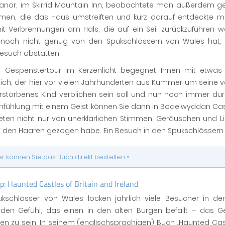
anor, im Skirrid Mountain Inn, beobachtete man außerdem g
lmen, die das Haus umstreiften und kurz darauf entdeckte m
it Verbrennungen am Hals, die auf ein Seil zurückzuführen 
noch nicht genug von den Spukschlössern von Wales hat
esuch abstatten.
r Gespenstertour im Kerzenlicht begegnet Ihnen mit etwas
ich, der hier vor vielen Jahrhunderten aus Kummer um seine 
erstorbenes Kind verblichen sein soll und nun noch immer du
chfühlung mit einem Geist können Sie dann in Bodelwyddan Ca
eten nicht nur von unerklärlichen Stimmen, Geräuschen und L
 den Haaren gezogen habe. Ein Besuch in den Spukschlössern 
er können Sie das Buch direkt bestellen »
p: Haunted Castles of Britain and Ireland
ukschlösser von Wales locken jährlich viele Besucher in d
lnden Gefühl, das einen in den alten Burgen befällt – das G
 zu sein. In seinem (englischsprachigen) Buch „Haunted Castl