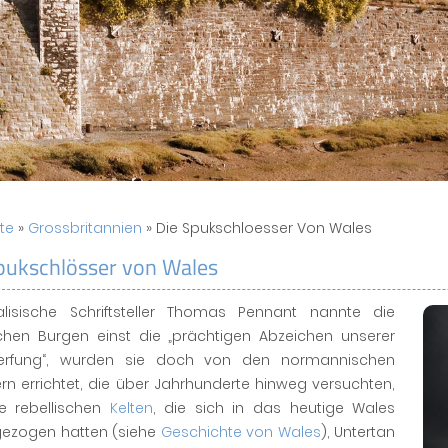
ite
»
Grossbritannien
» Die Spukschloesser Von Wales
pukschlösser von Wales
lisische Schriftsteller Thomas Pennant nannte die
schen Burgen einst die „prächtigen Abzeichen unserer
erfung“, wurden sie doch von den normannischen
rn errichtet, die über Jahrhunderte hinweg versuchten,
ie rebellischen
Kelten
, die sich in das heutige Wales
gezogen hatten (siehe
Geschichte von Wales
), Untertan