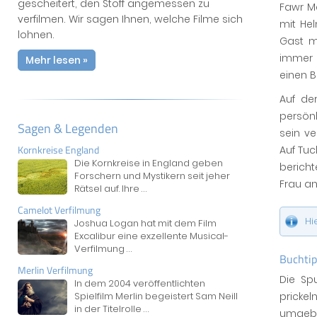
gescheitert, den Stoff angemessen zu
Fawr M
verfilmen. Wir sagen Ihnen, welche Filme sich
mit He
lohnen.
Gast m
immer 
Mehr lesen »
einen B
Auf de
persönl
Sagen & Legenden
sein v
Kornkreise England
Auf Tu
Die Kornkreise in England geben
bericht
Forschern und Mystikern seit jeher
Frau an
Rätsel auf. Ihre
...
Camelot Verfilmung
Hi
Joshua Logan hat mit dem Film
Excalibur eine exzellente Musical-
Verfilmung
...
Buchtip
Merlin Verfilmung
Die Sp
In dem 2004 veröffentlichten
Spielfilm Merlin begeistert Sam Neill
pricke
in der Titelrolle
...
umgeben