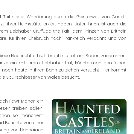
t Teil dieser Wanderung durch die Geisterwelt von Cardiff.
u ihrer Heimstätte erklärt haben. Unter ihnen ist auch die
rem Liebhaber Gruffudd the Fair, dem Prinzen von Brithdir,
are, für ihren Ehebruch nach Frankreich verbannt und von
 diese Nachricht erhielt, brach sie tot am Boden zusammen.
nzessin mit ihrem Liebhaber traf, könnte man den feinen
noch heute in ihren Bann zu ziehen versucht. Hier kommt
die Spukschlösser von Wales besucht.
iach Fawr Manor, ein
sen treiben sollen.
 schon so manchem
nd Berichte von einer
bung von Llancaiach