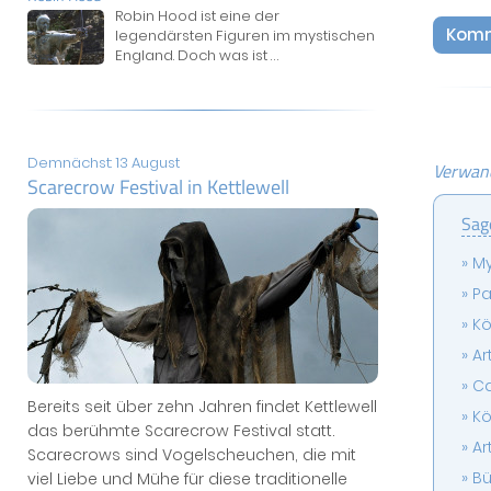
Robin Hood ist eine der
Komm
legendärsten Figuren im mystischen
England. Doch was ist
...
Demnächst: 13 August
Verwand
Scarecrow Festival in Kettlewell
Sag
My
Pa
Kö
Ar
Ca
Bereits seit über zehn Jahren findet Kettlewell
Kö
das berühmte Scarecrow Festival statt.
A
Scarecrows sind Vogelscheuchen, die mit
Bü
viel Liebe und Mühe für diese traditionelle