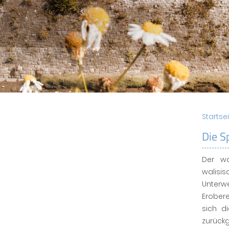
Startse
Die S
Der wa
walisi
Unterw
Erobere
sich d
zurück