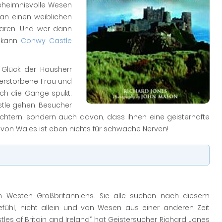
eheimnisvolle Wesen
an einen weiblichen
waren. Und wer dann
, kann
Conwy Castle
 Glück der Hausherr
verstorbene Frau und
rch die Gänge spukt.
stle gehen. Besucher
ichtern, sondern auch davon, dass ihnen eine geisterhafte
von Wales ist eben nichts für schwache Nerven!
en Westen Großbritanniens. Sie alle suchen nach diesem
efühl, nicht allein und von Wesen aus einer anderen Zeit
es of Britain and Ireland“ hat Geistersucher Richard Jones