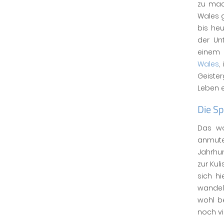
zu mac
Wales g
bis he
der Un
einem 
Wales
,
Geiste
Leben 
Die Sp
Das wo
anmute
Jahrhun
zur Kul
sich h
wandeln
wohl be
noch v