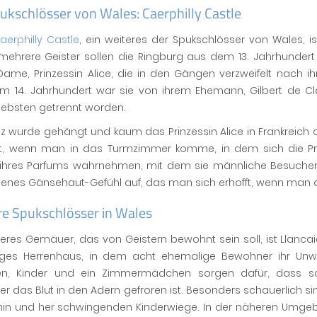
ukschlösser von Wales: Caerphilly Castle
aerphilly Castle
, ein weiteres der Spukschlösser von Wales, is
mehrere Geister sollen die Ringburg aus dem 13. Jahrhundert z
ame, Prinzessin Alice, die in den Gängen verzweifelt nach ih
 Im 14. Jahrhundert war sie von ihrem Ehemann, Gilbert de Cl
iebsten getrennt worden.
nz wurde gehängt und kaum das Prinzessin Alice in Frankreich
ßt, wenn man in das Turmzimmer komme, in dem sich die Pri
ihres Parfums wahrnehmen, mit dem sie männliche Besucher 
jenes Gänsehaut-Gefühl auf, das man sich erhofft, wenn man 
re Spukschlösser in Wales
teres Gemäuer, das von Geistern bewohnt sein soll, ist Llanca
iges Herrenhaus, in dem acht ehemalige Bewohner ihr Unwe
en, Kinder und ein Zimmermädchen sorgen dafür, dass
r das Blut in den Adern gefroren ist. Besonders schauerlich si
 hin und her schwingenden Kinderwiege. In der näheren Umge