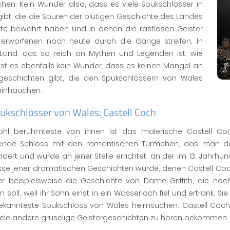
hen. Kein Wunder also, dass es viele Spukschlösser in
ibt, die die Spuren der blutigen Geschichte des Landes
ute bewahrt haben und in denen die rastlosen Geister
terworfenen noch heute durch die Gänge streifen. In
Land, das so reich an Mythen und Legenden ist, wie
 ist es ebenfalls kein Wunder, dass es keinen Mangel an
rgeschichten gibt, die den Spukschlössern von Wales
einhauchen.
ukschlösser von Wales: Castell Coch
hl berühmteste von ihnen ist das malerische Castell C
nde Schloss mit den romantischen Türmchen, das man dor
dert und wurde an jener Stelle errichtet, an der im 13. Jahrhund
isse jener dramatischen Geschichten wurde, denen Castell Coc
ier beispielsweise die Geschichte von Dame Griffith, die 
 soll, weil ihr Sohn einst in ein Wasserloch fiel und ertrank.
kannteste Spukschloss von Wales heimsuchen. Castell Coch is
iele andere gruselige Geistergeschichten zu hören bekommen.