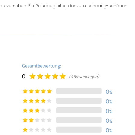
os versehen. Ein Reisebegleiter, der zum schaurig-schönen
Gesamtbewertung:
0
(0 Bewertungen)
0
%
0
%
0
%
0
%
0
%