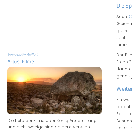
Die Sp
Auch
C
Gleich 
grüne D
sucht.
ihrem L
Verwandte Artikel:
Der Pri
Artus-Filme
Es hei
Hauch 
genau 
Weite
Ein wei
prächt
Soldat
Die Liste der Filme über König Artus ist lang
Besuche
und nicht wenige sind an dem Versuch
selbst