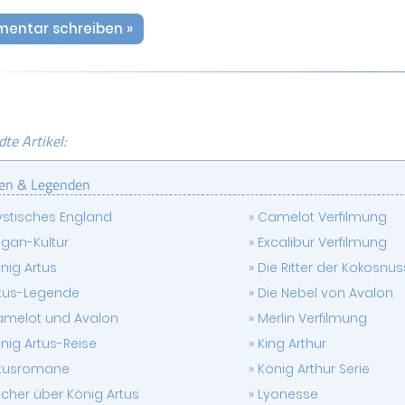
entar schreiben »
te Artikel:
en & Legenden
stisches England
Camelot Verfilmung
gan-Kultur
Excalibur Verfilmung
nig Artus
Die Ritter der Kokosnus
tus-Legende
Die Nebel von Avalon
melot und Avalon
Merlin Verfilmung
nig Artus-Reise
King Arthur
rtusromane
König Arthur Serie
cher über König Artus
Lyonesse