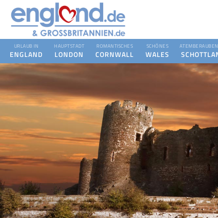
URLAUB IN
HAUPTSTADT
ROMANTISCHES
SCHÖNES
ATEMBERAUBEN
ENGLAND
LONDON
CORNWALL
WALES
SCHOTTLA