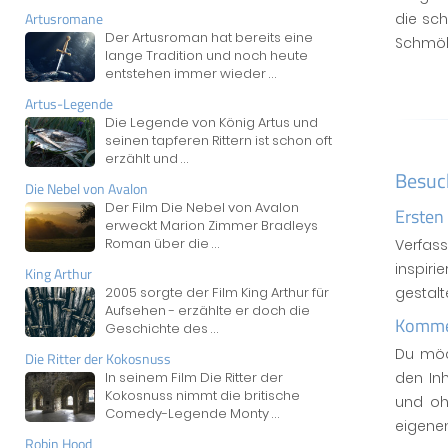
Artusromane
die sch
Der Artusroman hat bereits eine
Schmöke
lange Tradition und noch heute
entstehen immer wieder
...
Artus-Legende
Die Legende von König Artus und
seinen tapferen Rittern ist schon oft
erzählt und
...
Besuc
Die Nebel von Avalon
Der Film Die Nebel von Avalon
Ersten
erweckt Marion Zimmer Bradleys
Roman über die
...
Verfas
inspiri
King Arthur
2005 sorgte der Film King Arthur für
gestal
Aufsehen - erzählte er doch die
Kommen
Geschichte des
...
Du möc
Die Ritter der Kokosnuss
In seinem Film Die Ritter der
den In
Kokosnuss nimmt die britische
und oh
Comedy-Legende Monty
...
eigene
Robin Hood