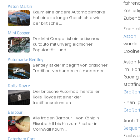
fahren
Aston Martin
Kühler
Kaum eine andere Automobilmarke
hat eine so lange Geschichte wie
Zubehö
der britische
...
Ebenfa
Mini Cooper
Aston 
Der Mini Cooper ist ein britisches
wurde
Kultauto mit unvergleichlicher
Popularität - und
...
Coolnes
Automarke Bentley
Aston M
Bentley ist der Inbegriff von britischer
im For
Tradition, verbunden mit moderner
...
Racing
stattfi
Rolls-Royce
Der britische Automobilhersteller
Großbr
Rolls-Royce ist einer der
Einen 
traditionsreichsten
...
Großbr
Barbour
Alle tragen Barbour - von Königin
Auch Tr
Elisabeth II bis hin zum Fischer in
Sequen
Cornwall. Kaum
...
Eastwo
Caterham Cars