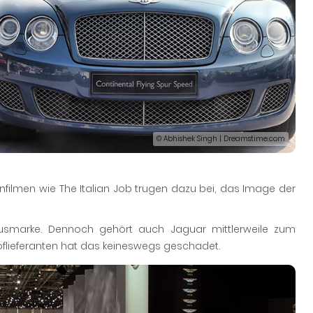
© Abhishek Singh | Dreamstime.com
onfilmen wie The Italian Job trugen dazu bei, das Image der
uxusmarke. Dennoch gehört auch Jaguar mittlerweile zum
oflieferanten hat das keineswegs geschadet.