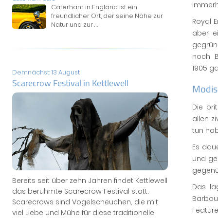
immerh
Caterham in England ist ein
freundlicher Ort, der seine Nähe zur
Royal E
Natur und zur
...
aber e
gegrün
noch B
1905 g
Demnächst: 13 August
Scarecrow Festival in Kettlewell
Modis
Die br
allen z
tun hab
Es daue
und ge
gegenü
Bereits seit über zehn Jahren findet Kettlewell
Das la
das berühmte Scarecrow Festival statt.
Barbour
Scarecrows sind Vogelscheuchen, die mit
Feature
viel Liebe und Mühe für diese traditionelle