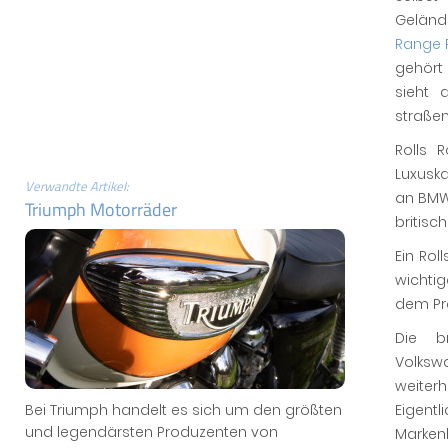
Geländ
Range 
gehört 
sieht 
straßen
Rolls 
Luxusk
Verwandte Artikel:
an BMW
Triumph Motorräder
britisc
Ein Rol
wichtig
dem Pre
Die b
Volksw
weiter
Eigen
Bei Triumph handelt es sich um den größten
und legendärsten Produzenten von
Markenb