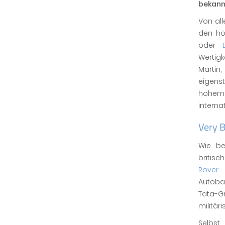
bekannt
Von al
den hö
oder
Wertig
Martin
eigens
hohem B
interna
Very B
Wie be
britis
Rover
g
Autoba
Tata-
militär
Selbst