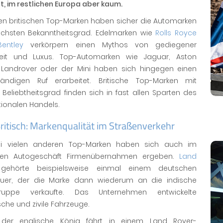
, im restlichen Europa aber kaum.
len britischen Top-Marken haben sicher die Automarken
chsten Bekanntheitsgrad. Edelmarken wie
Rolls Royce
Bentley
verkörpern einen Mythos von gediegener
keit und Luxus. Top-Automarken wie Jaguar, Aston
, Landrover oder der Mini haben sich hingegen einen
tändigen Ruf erarbeitet. Britische Top-Marken mit
eliebtheitsgrad finden sich in fast allen Sparten des
tionalen Handels.
ritisch: Markenqualität im Straßenverkehr
i vielen anderen Top-Marken haben sich auch im
chen Autogeschäft Firmenübernahmen ergeben.
Land
ehörte beispielsweise einmal einem deutschen
uer, der die Marke dann wiederum an die indische
Gruppe verkaufte. Das Unternehmen entwickelte
ische und zivile Fahrzeuge.
 der englische König fährt in einem Land Rover-