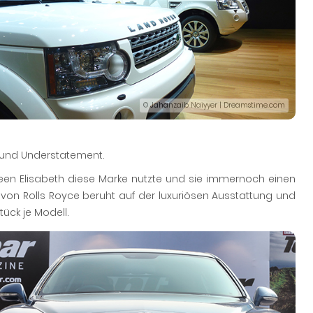
© Jahanzaib Naiyyer | Dreamstime.com
 und Understatement.
Queen Elisabeth diese Marke nutzte und sie immernoch einen
us von Rolls Royce beruht auf der luxuriösen Ausstattung und
ück je Modell.