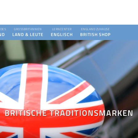
DES
GROSSBRITANNIEN
LERNCENTER
ENGLAND ZUHAUSE
ND
LAND & LEUTE
ENGLISCH
BRITISH SHOP
BRITISCHE TRADITIONSMARKEN