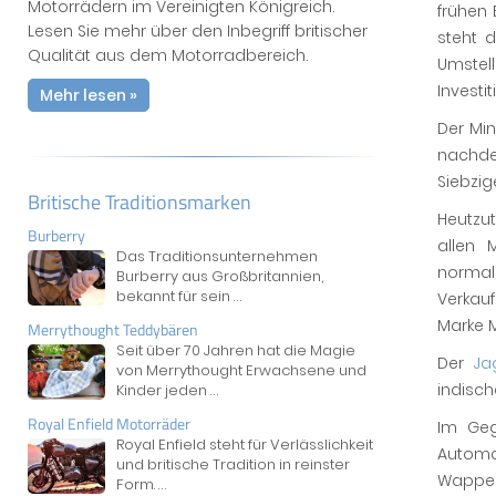
Motorrädern im Vereinigten Königreich.
frühen 
Lesen Sie mehr über den Inbegriff britischer
steht 
Qualität aus dem Motorradbereich.
Umstel
Investi
Mehr lesen »
Der Min
nachdem
Siebzig
Britische Traditionsmarken
Heutzu
Burberry
allen 
Das Traditionsunternehmen
normale
Burberry aus Großbritannien,
bekannt für sein
...
Verkauf
Marke M
Merrythought Teddybären
Seit über 70 Jahren hat die Magie
Der
Ja
von Merrythought Erwachsene und
indisch
Kinder jeden
...
Royal Enfield Motorräder
Im Geg
Royal Enfield steht für Verlässlichkeit
Automa
und britische Tradition in reinster
Wappen
Form.
...