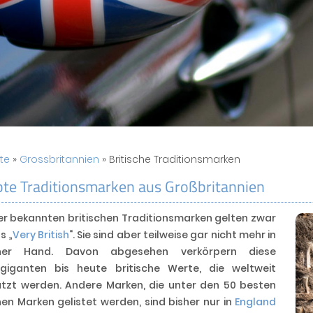
ite
»
Grossbritannien
» Britische Traditionsmarken
bte Traditionsmarken aus Großbritannien
der bekannten britischen Traditionsmarken gelten zwar
s „
Very British
“. Sie sind aber teilweise gar nicht mehr in
scher Hand. Davon abgesehen verkörpern diese
giganten bis heute britische Werte, die weltweit
tzt werden. Andere Marken, die unter den 50 besten
hen Marken gelistet werden, sind bisher nur in
England