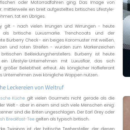
 fischen oder Motorradfahren ging. Das Image von
, mittlerweile ein breit aufgestelltes britisches Lifestyle-
hmen, tat ein Übriges.
ry gilt - nach vielen Irrungen und Wirrungen - heute
 als britische Luxusmarke. Trenchcoats und der
te Burberry Check - ein beiges Karomuster mit weißen,
zen und roten Streifen - wurden zum Markenzeichen
britischen Bekleidungsherstellers. Burberry ist heute
 ein Lifestyle-Unternehmen mit Luxusflair, das sich
t größer Beliebtheit erfreut. Als königlicher Hoflieferant
as Unternehmen zwei königliche Wappen nutzen.
che Leckereien von Weltruf
tische Küche
gilt vielen Gourmets nicht gerade als die
er Welt - aber in einem sind sich viele Menschen einig:
kenner sind die Briten ungeschlagen. Der Earl Grey oder
tish Breakfast-Tee
gelten als typisch britisch.
ke Twinings ist der britische Teehersteller, der diesen