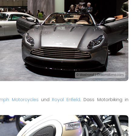
© Mastroraf | Dreamstime.com
umph Motorcycles
und
Royal Enfield
. Dass Motorbiking in