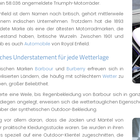
in 58.036 angemeldete Triumph-Motorräder.
nfield ist dem Namen nach britisch, gehört mittlerweile
inem indischen Unternehmen. Trotzdem hat die 1893
dete Marke als eine der ältesten Motorradmarken, die
estand haben, britische Wurzeln. Zwischen 1901 und
ab es auch
Automobile
von Royal Enfield.
ches Understatement für jede Wetterlage
itischen Marken
Barbour
und
Burberry
erfreuen sich in
ivilisierten Ländern, die häufig mit schlechtem
Wetter
zu
en, großer Beliebtheit.
rte eine Weile, bis Regenbekleidung von Barbour sich in ganz
diegen angelegt, erweisen sich die wettertauglichen Eigensc
ber der synthetischen Outdoor-Bekleidung.
g vor allem daran, dass die Jacken und Mäntel von
 praktische Kleidungsstücke waren. Sie wurden in ihren
s speziell auf eine Outdoor-Klientel zugeschnitten, die