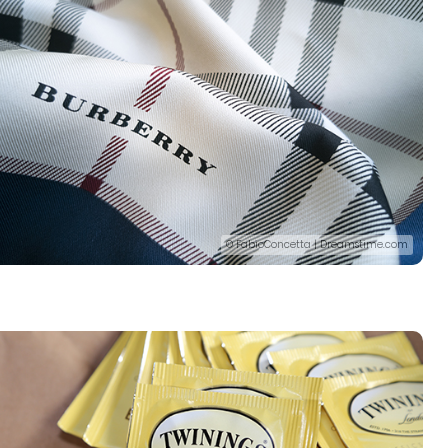
© FabioConcetta | Dreamstime.com