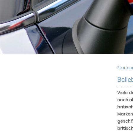
Startse
Belie
Viele 
noch al
briti
Marken
geschä
britisc