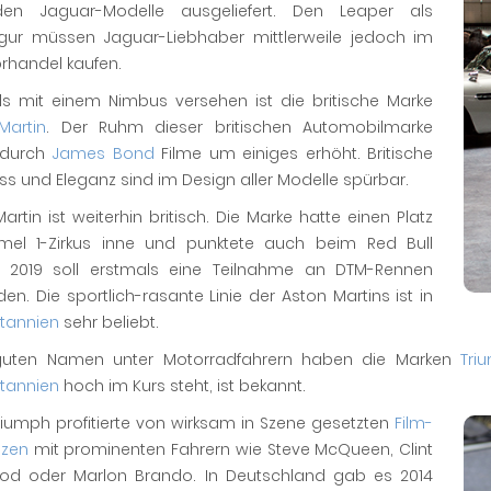
den Jaguar-Modelle ausgeliefert. Den Leaper als
figur müssen Jaguar-Liebhaber mittlerweile jedoch im
rhandel kaufen.
lls mit einem Nimbus versehen ist die britische Marke
Martin
. Der Ruhm dieser britischen Automobilmarke
 durch
James Bond
Filme um einiges erhöht. Britische
s und Eleganz sind im Design aller Modelle spürbar.
artin ist weiterhin britisch. Die Marke hatte einen Platz
mel 1-Zirkus inne und punktete auch beim Red Bull
. 2019 soll erstmals eine Teilnahme an DTM-Rennen
nden. Die sportlich-rasante Linie der Aston Martins ist in
itannien
sehr beliebt.
guten Namen unter Motorradfahrern haben die Marken
Tri
itannien
hoch im Kurs steht, ist bekannt.
iumph profitierte von wirksam in Szene gesetzten
Film-
zen
mit prominenten Fahrern wie Steve McQueen, Clint
od oder Marlon Brando. In Deutschland gab es 2014