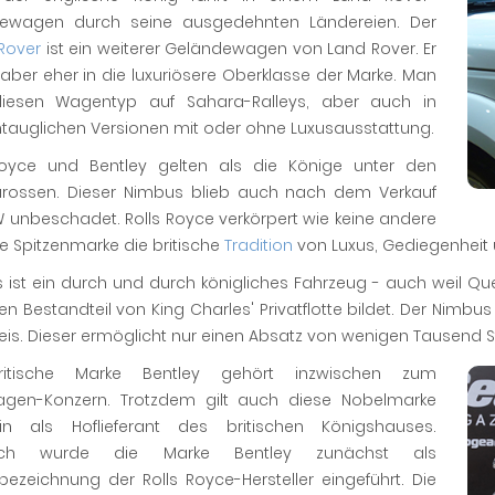
ewagen durch seine ausgedehnten Ländereien. Der
Rover
ist ein weiterer Geländewagen von Land Rover. Er
aber eher in die luxuriösere Oberklasse der Marke. Man
diesen Wagentyp auf Sahara-Ralleys, aber auch in
tauglichen Versionen mit oder ohne Luxusausstattung.
Royce und Bentley gelten als die Könige unter den
arossen. Dieser Nimbus blieb auch nach dem Verkauf
 unbeschadet. Rolls Royce verkörpert wie keine andere
he Spitzenmarke die britische
Tradition
von Luxus, Gediegenheit
ls ist ein durch und durch königliches Fahrzeug - auch weil 
en Bestandteil von King Charles' Privatflotte bildet. Der Nimb
is. Dieser ermöglicht nur einen Absatz von wenigen Tausend St
ritische Marke Bentley gehört inzwischen zum
agen-Konzern. Trotzdem gilt auch diese Nobelmarke
hin als Hoflieferant des britischen Königshauses.
tlich wurde die Marke Bentley zunächst als
ezeichnung der Rolls Royce-Hersteller eingeführt. Die