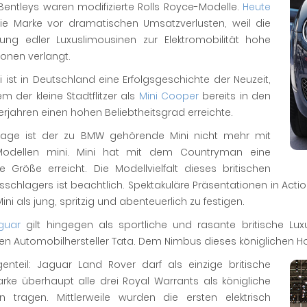
Bentleys waren modifizierte Rolls Royce-Modelle.
Heute
die Marke vor dramatischen Umsatzverlusten, weil die
lung edler Luxuslimousinen zur Elektromobilität hohe
tionen verlangt.
i ist in Deutschland eine Erfolgsgeschichte der Neuzeit,
 der kleine Stadtflitzer als
Mini Cooper
bereits in den
erjahren einen hohen Beliebtheitsgrad erreichte.
tage ist der zu BMW gehörende Mini nicht mehr mit
Modellen mini. Mini hat mit dem Countryman eine
 Größe erreicht. Die Modellvielfalt dieses britischen
sschlagers ist beachtlich. Spektakuläre Präsentationen in Acti
ini als jung, spritzig und abenteuerlich zu festigen.
guar
gilt hingegen als sportliche und rasante britische L
en Automobilhersteller Tata. Dem Nimbus dieses königlichen H
enteil: Jaguar Land Rover darf als einzige britische
rke überhaupt alle drei Royal Warrants als königliche
 tragen. Mittlerweile wurden die ersten elektrisch