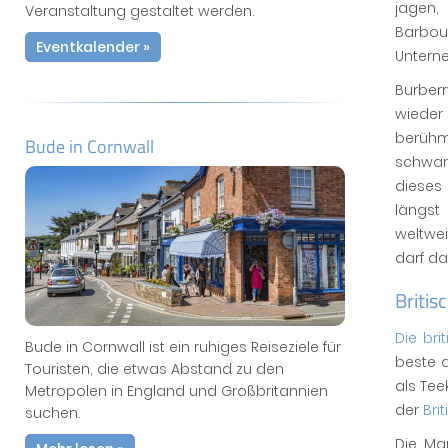
jagen,
Veranstaltung gestaltet werden.
Barbour
Eventkalender »
Unterne
Burber
wieder
berühm
Bude in Cornwall
schwar
dieses 
längst
weltwei
darf d
Britis
Die bri
Bude in Cornwall ist ein ruhiges Reiseziele für
beste d
Touristen, die etwas Abstand zu den
als Tee
Metropolen in England und Großbritannien
der
Bri
suchen.
Die Mar