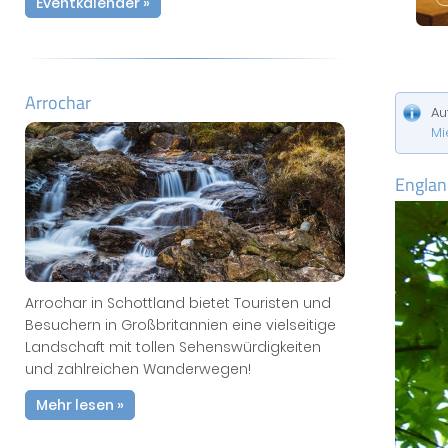
Eventkalender »
Arrochar
Au
Mi
Englan
Arrochar in Schottland bietet Touristen und
Besuchern in Großbritannien eine vielseitige
Landschaft mit tollen Sehenswürdigkeiten
und zahlreichen Wanderwegen!
Mehr lesen »