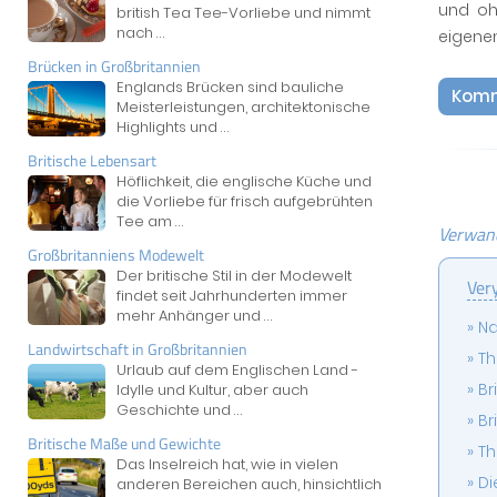
und oh
british Tea Tee-Vorliebe und nimmt
nach
...
eigene
Brücken in Großbritannien
Englands Brücken sind bauliche
Komm
Meisterleistungen, architektonische
Highlights und
...
Britische Lebensart
Höflichkeit, die englische Küche und
die Vorliebe für frisch aufgebrühten
Tee am
...
Verwand
Großbritanniens Modewelt
Der britische Stil in der Modewelt
Very
findet seit Jahrhunderten immer
mehr Anhänger und
...
Na
Landwirtschaft in Großbritannien
Th
Urlaub auf dem Englischen Land -
Br
Idylle und Kultur, aber auch
Geschichte und
...
Br
Britische Maße und Gewichte
T
Das Inselreich hat, wie in vielen
Di
anderen Bereichen auch, hinsichtlich