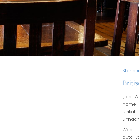
Startse
Briti
„Last 
home - 
Unika
unnacha
Was de
gute St