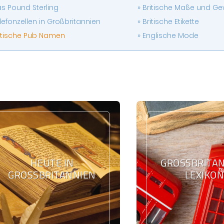
s Pound Sterling
Britische Maße und Ge
lefonzellen in Großbritannien
Britische Etikette
itische Pub Namen
Englische Mode
HEUTE IN
GROSSBRITANN
GROSSBRITANNIEN
EXIKON