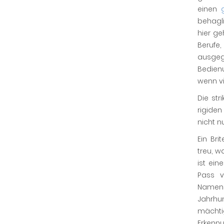
einen
behagli
hier ge
Berufe
ausgeg
Bedienu
wenn vi
Die str
rigiden
nicht n
Ein Bri
treu, w
ist ei
Pass v
Namen 
Jahrhu
mächt
Erkennu