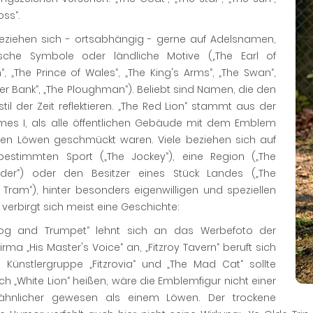
oss“.
eziehen sich - ortsabhängig - gerne auf Adelsnamen,
ische Symbole oder ländliche Motive („The Earl of
, „The Prince of Wales“, „The King's Arms“, „The Swan“,
ver Bank“, „The Ploughman“). Beliebt sind Namen, die den
til der Zeit reflektieren. „The Red Lion“ stammt aus der
ames I, als alle öffentlichen Gebäude mit dem Emblem
ten Löwen geschmückt waren. Viele beziehen sich auf
bestimmten Sport („The Jockey“), eine Region („The
nder“) oder den Besitzer eines Stück Landes („The
 Tram“), hinter besonders eigenwilligen und speziellen
erbirgt sich meist eine Geschichte:
og and Trumpet“ lehnt sich an das Werbefoto der
firma „His Master's Voice“ an, „Fitzroy Tavern“ beruft sich
e Künstlergruppe „Fitzrovia“ und „The Mad Cat“ sollte
ich „White Lion“ heißen, wäre die Emblemfigur nicht einer
ähnlicher gewesen als einem Löwen. Der trockene