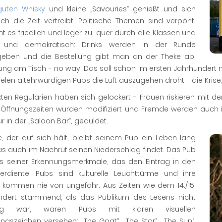
guten Whisky
und kleine „Savouries“ genießt und sich
ch die Zeit vertreibt. Politische Themen sind verpönt,
ht es friedlich und leger zu, quer durch alle Klassen und
, und demokratisch: Drinks werden in der Runde
eben und die Bestellung gibt man an der Theke ab.
ng am Tisch - no way! Das soll schon im ersten Jahrhundert n
elen altehrwürdigen Pubs die Luft auszugehen droht - die Kris
ikten Regularien haben sich gelockert - Frauen riskieren mit d
 Öffnungszeiten wurden modifiziert und Fremde werden auch in
ur in der „Saloon Bar“, geduldet.
te, der auf sich hält, bleibt seinem Pub ein Leben lang
as auch im Nachruf seinen Niederschlag findet. Das Pub
nes seiner Erkennungsmerkmale, das den Eintrag in den
erdiente. Pubs sind kulturelle Leuchttürme und ihre
kommen nie von ungefähr. Aus Zeiten wie dem 14./15.
ndert stammend, als das Publikum des Lesens nicht
ig war, waren Pubs mit klaren visuellen
ngszeichen versehen: „The Goat“, „The Star“, „The Sun“,