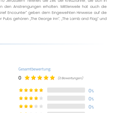
o Jerusalem“ referiert die Zeit der Kreuzfahrer, die sich in
 von den Anstrengungen erholten. Mittlerweile hat auch die
rief Encounter“ geben dem Eingeweihten Hinweise auf die
ner Pubs gehören „The George Inn“, „The Lamb and Flag“ und
Gesamtbewertung:
0
(0 Bewertungen)
0
%
0
%
0
%