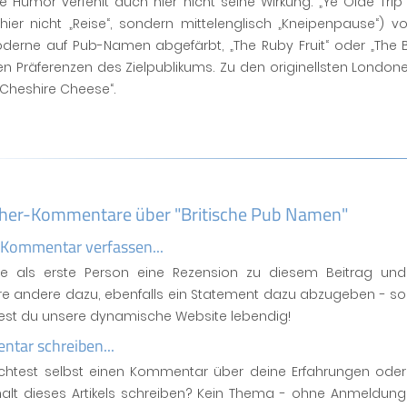
he Humor verfehlt auch hier nicht seine Wirkung: „Ye Olde Trip T
 (hier nicht „Reise“, sondern mittelenglisch „Kneipenpause“)
derne auf Pub-Namen abgefärbt, „The Ruby Fruit“ oder „The B
en Präferenzen des Zielpublikums. Zu den originellsten Londo
 Cheshire Cheese“.
her-Kommentare über "Britische Pub Namen"
 Kommentar verfassen...
se als erste Person eine Rezension zu diesem Beitrag und
ere andere dazu, ebenfalls ein Statement dazu abzugeben - so
test du unsere dynamische Website lebendig!
tar schreiben...
htest selbst einen Kommentar über deine Erfahrungen oder
halt dieses Artikels schreiben? Kein Thema - ohne Anmeldung