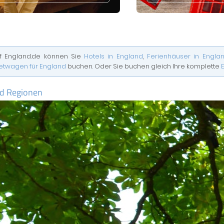
f England.de können Sie
Hotels in England
,
Ferienhäuser in Engla
etwagen für England
buchen. Oder Sie buchen gleich Ihre komplette
d Regionen