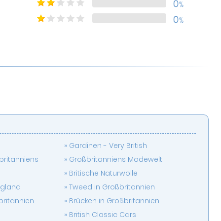
0
%
0
%
Gardinen - Very British
britanniens
Großbritanniens Modewelt
Britische Naturwolle
ngland
Tweed in Großbritannien
britannien
Brücken in Großbritannien
British Classic Cars