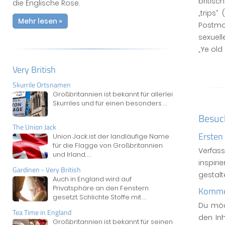
britisc
die Englische Rose.
„trips“
Mehr lesen »
Postmo
sexuell
„Ye old
Very British
Skurrile Ortsnamen
Großbritannien ist bekannt für allerlei
Skurriles und für einen besonders
...
Besuc
The Union Jack
Ersten
Union Jack ist der landläufige Name
für die Flagge von Großbritannien
Verfas
und Irland.
...
inspiri
Gardinen - Very British
gestal
Auch in England wird auf
Privatsphäre an den Fenstern
Kommen
gesetzt. Schlichte Stoffe mit
...
Du möc
Tea Time in England
den In
Großbritannien ist bekannt für seinen