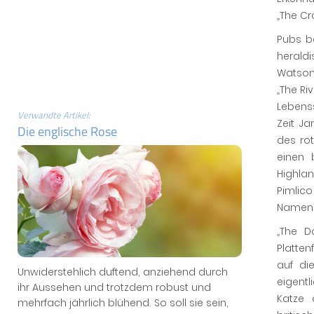
„The Cr
Pubs b
herald
Watson“
„The Ri
Lebenss
Verwandte Artikel:
Zeit J
Die englische Rose
des ro
einen 
Highla
Pimlico
Namen v
„The D
Platten
auf di
Unwiderstehlich duftend, anziehend durch
eigentl
ihr Aussehen und trotzdem robust und
Katze 
mehrfach jährlich blühend. So soll sie sein,