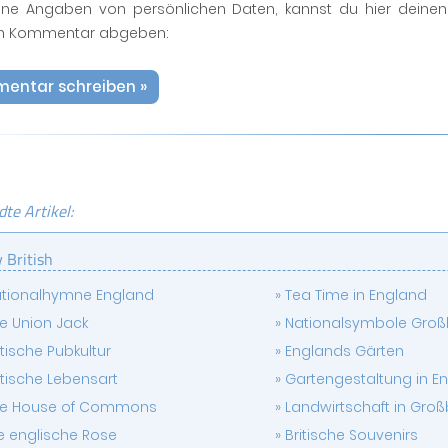
ne Angaben von persönlichen Daten, kannst du hier deinen
n Kommentar abgeben:
entar schreiben »
te Artikel:
 British
tionalhymne England
Tea Time in England
e Union Jack
Nationalsymbole Groß
itische Pubkultur
Englands Gärten
itische Lebensart
Gartengestaltung in E
he House of Commons
Landwirtschaft in Groß
e englische Rose
Britische Souvenirs