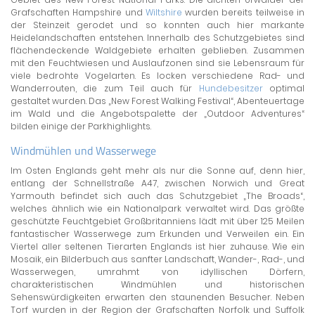
Grafschaften Hampshire und
Wiltshire
wurden bereits teilweise in
der Steinzeit gerodet und so konnten auch hier markante
Heidelandschaften entstehen. Innerhalb des Schutzgebietes sind
flächendeckende Waldgebiete erhalten geblieben. Zusammen
mit den Feuchtwiesen und Auslaufzonen sind sie Lebensraum für
viele bedrohte Vogelarten. Es locken verschiedene Rad- und
Wanderrouten, die zum Teil auch für
Hundebesitzer
optimal
gestaltet wurden. Das „New Forest Walking Festival“, Abenteuertage
im Wald und die Angebotspalette der „Outdoor Adventures“
bilden einige der Parkhighlights.
Windmühlen und Wasserwege
Im Osten Englands geht mehr als nur die Sonne auf, denn hier,
entlang der Schnellstraße A47, zwischen Norwich und Great
Yarmouth befindet sich auch das Schutzgebiet „The Broads“,
welches ähnlich wie ein Nationalpark verwaltet wird. Das größte
geschützte Feuchtgebiet Großbritanniens lädt mit über 125 Meilen
fantastischer Wasserwege zum Erkunden und Verweilen ein. Ein
Viertel aller seltenen Tierarten Englands ist hier zuhause. Wie ein
Mosaik, ein Bilderbuch aus sanfter Landschaft, Wander-, Rad-, und
Wasserwegen, umrahmt von idyllischen Dörfern,
charakteristischen Windmühlen und historischen
Sehenswürdigkeiten erwarten den staunenden Besucher. Neben
Torf wurden in der Region der Grafschaften Norfolk und Suffolk