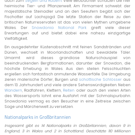
auch zum
Segeln und Rudern
. Viele Beobachter schätzen die hier
heimische Tier- und Pflanzenwelt. Am Firmament schwebt der
majestätische Steinadler und an den Seeufern begibt sich der
Fischotter auf Lachsjagd. Die letzte Station der Reise zu den
britischen Naturreservaten ist das von vielen Mythen umgebene
Wales. Der
Snowdonia National Park
greift viele dieser
Erwartungen auf und bietet dabei eine nahezu einzigartige
Vielfältigkeit.
Ein ausgedehnter Küstenabschnitt mit feinen Sandstränden und
Dünen, wechselt in Moorlandschaften und bewaldete Täler.
Umarmt wird dieses grandiose Naturschauspiel von
beeindruckenden Bergformationen, darunter der Snowdon, die
höchste Erhebung in Wales. Aus den steilen Felsschluchten
ergießen sich fantastisch anmutende Wasserfälle. Die Umgebung
zieren malerische Dörfer, Burgen und
schottische Schlösser
aus
dem 13. Jahrhundert und viele andere Sehenswürdigkeiten. Neben
Wandern
, Radfahren, Klettern,
Reiten
oder auch den vielen Arten
des Wassersports lohnt eine Ausfahrt mit der Schmalspurbahn.
Snowdonia vermag es den Besucher in eine Zeitreise zwischen
Sage und Märchenwelt zu versetzen.
Nationalparks in Großbritannien
Insgesamt gibt es 14 Nationalparks in Großbritannien, davon 9 in
England, 3 in Wales und 2 in Schottland. Geschätzte 110 Millionen