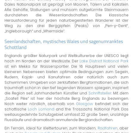
Dales Nationalpark ist geprägt von Mooren, Tälern und Kalkstein.
Alte Gehöfte, Stallungen und mühsam aufgetürmte Steinmauern
durchziehen die Wiesenlandschaften. Die klassische
Herausforderung für jeden naturbegeisterten Wanderer ist der
Weg zu den drei Berggipfeln (Peaks) von „Pen-y-Gent“,
„Ingleborough“ und „Whernside“.
Seenlandschaften, mystisches Wales und sagenumranktes
Schottland
Englands größter Naturpark und Weltkulturerbe der UNESCO liegt
hoch im Norden an der Westküste. Der
Lake District National Park
ist ein Mekka für Wassersportler. Die 16 Hauptseen und vielen
kleineren Nebenseen bieten optimale Bedingungen zum Segeln,
Rudern, Kajak- und Kanufahren oder natürlich auch zum
Schwimmen. Umgeben von zerklüfteten Bergformationen, die sich
traumhaft schön in den tief liegenden Wassern spiegeln, inspiriert
die Region seit Jahrhunderten Künstler und
Schriftsteller
. Mit dem
„Scafell Pike“ ist hier der höchste Berg Englands zu bezwingen.
Noch weiter nördlich, oberhalb von
Glasgow
befindet sich der
schottische
Loch Lomond
and the Trossachs National Park. Das
weitausgedehnte Schutzgebiet umfasst 22 große Seen, unzählige
Flussläufe und dramatisch anmutende Berglandschaften.
Ein Terrain, ideal für Klettertouren, zum Wandern,
Radfahren
, aber