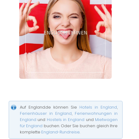
ENGLISCH LERNEN
Auf England.de können Sie
Hotels in England
,
Ferienhäuser in England
,
Ferienwohnungen in
England
und
Hostels in England
und
Mietwagen
für England
buchen. Oder Sie buchen gleich Ihre
komplette
England-Rundreise
.