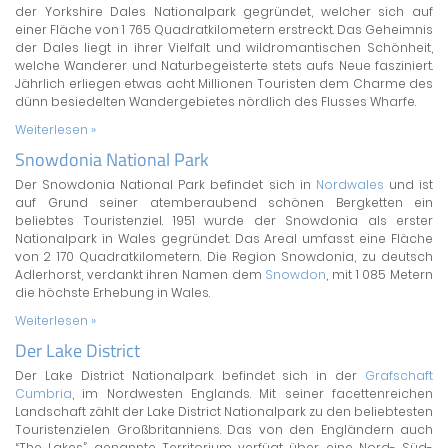
der Yorkshire Dales Nationalpark gegründet, welcher sich auf
einer Fläche von 1 765 Quadratkilometern erstreckt. Das Geheimnis
der Dales liegt in ihrer Vielfalt und wildromantischen Schönheit,
welche Wanderer und Naturbegeisterte stets aufs Neue fasziniert.
Jährlich erliegen etwas acht Millionen Touristen dem Charme des
dünn besiedelten Wandergebietes nördlich des Flusses Wharfe.
Weiterlesen »
Snowdonia National Park
Der Snowdonia National Park befindet sich in
Nordwales
und ist
auf Grund seiner atemberaubend schönen Bergketten ein
beliebtes Touristenziel. 1951 wurde der Snowdonia als erster
Nationalpark in Wales gegründet. Das Areal umfasst eine Fläche
von 2 170 Quadratkilometern. Die Region Snowdonia, zu deutsch
Adlerhorst, verdankt ihren Namen dem
Snowdon
, mit 1 085 Metern
die höchste Erhebung in Wales.
Weiterlesen »
Der Lake District
Der Lake District Nationalpark befindet sich in der
Grafschaft
Cumbria
, im Nordwesten Englands. Mit seiner facettenreichen
Landschaft zählt der Lake District Nationalpark zu den beliebtesten
Touristenzielen Großbritanniens. Das von den Engländern auch
“The Lakes” genannte Territorium verfügt über eine Nord- Süd-