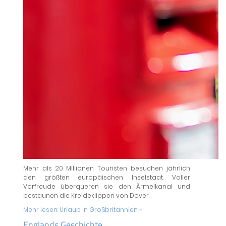
Mehr als 20 Millionen Touristen besuchen jährlich
den größten europäischen Inselstaat. Voller
Vorfreude überqueren sie den Ärmelkanal und
bestaunen die Kreideklippen von Dover.
Mehr lesen:
Urlaub in Großbritannien »
Englands Geschichte