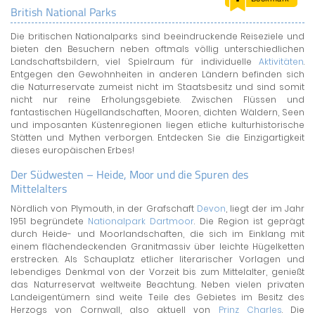
British National Parks
LAND & LEUTE
Die britischen Nationalparks sind beeindruckende Reiseziele und
LERNCENTER
bieten den Besuchern neben oftmals völlig unterschiedlichen
ENGLISCH
Landschaftsbildern, viel Spielraum für individuelle
Aktivitäten
.
Entgegen den Gewohnheiten in anderen Ländern befinden sich
ENGLAND ZUHAUSE
die Naturreservate zumeist nicht im Staatsbesitz und sind somit
BRITISH SHOP
nicht nur reine Erholungsgebiete. Zwischen Flüssen und
fantastischen Hügellandschaften, Mooren, dichten Wäldern, Seen
und imposanten Küstenregionen liegen etliche kulturhistorische
Stätten und Mythen verborgen. Entdecken Sie die Einzigartigkeit
dieses europäischen Erbes!
Der Südwesten – Heide, Moor und die Spuren des
Mittelalters
Nördlich von Plymouth, in der Grafschaft
Devon
, liegt der im Jahr
1951 begründete
Nationalpark Dartmoor
. Die Region ist geprägt
durch Heide- und Moorlandschaften, die sich im Einklang mit
einem flächendeckenden Granitmassiv über leichte Hügelketten
erstrecken. Als Schauplatz etlicher literarischer Vorlagen und
lebendiges Denkmal von der Vorzeit bis zum Mittelalter, genießt
das Naturreservat weltweite Beachtung. Neben vielen privaten
Landeigentümern sind weite Teile des Gebietes im Besitz des
Herzogs von Cornwall, also aktuell von
Prinz Charles
. Die