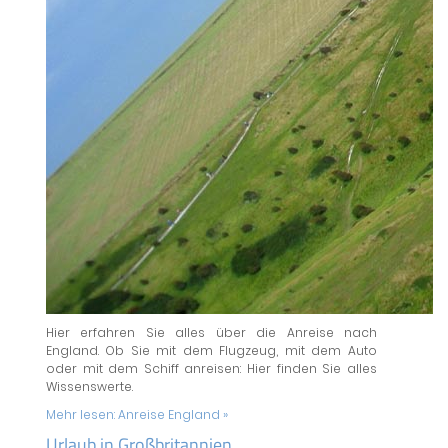
Hier erfahren Sie alles über die Anreise nach
England. Ob Sie mit dem Flugzeug, mit dem Auto
oder mit dem Schiff anreisen: Hier finden Sie alles
Wissenswerte.
Mehr lesen:
Anreise England »
Urlaub in Großbritannien