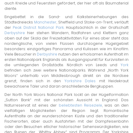
auch Kreide und Feuerstein gefördert, der hier oft als Baumaterial
diente.
Eingebettet in die Sand- und Kalksteinerhebungen des
Städtedreiecks
Manchester
, Sheffield und Stoke-on-Trent, verläuft
der
Peak District National Park
. Hauptsächlich in der Grafschaft
Derbyshire
hier stehen Wandern, Radfahren und Klettern ganz
oben auf der Skala der Freizeitaktivitäten. Für eines aber steht das
nordenglische, von vielen Flüssen durchzogene Hügelgebiet
besonders: einzigartiges Panorama und Kulissen wie im Kinofilm.
Viele Besucher in
Derbyshire
nutzen den erholsamen Aufenthalt im
ersten Nationalpark Englands als Ausgangspunkt für Kurzvisiten in
die umliegenden Großstädte. Nördlich von Leeds und
York
befinden sich zwei weitere Nationalparks. Während „North York
Moors“ unterhalb von Middlesbrough direkt an die Nordsee
grenzt, finden sich in den
Yorkshire Dales
mit Heidekraut
bewachsene Täler und daran anschließende Bergkuppen.
Der North York Moors National Park lockt an der Hügelformation
„Sutton Bank“ mit der schönsten Aussicht in England. Das
Naturreservat ist eines der
beliebtesten Reiseziele
, was an den
vielfältigen Möglichkeiten der Region liegt. Romantische
Aufenthalte an der wunderschönen Küste und den traditioneller
Fischerorten, aber auch Ausfahrten mit der Dampfeisenbahn
oder den Besuchen etlicher historischer Sehenswürdigkeiten, wie
den Ruinen der „Whitby Abbey“ sind Programm. Der Yorkshire