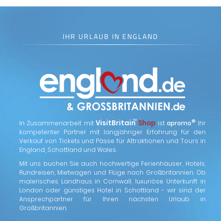
IHR URLAUB IN ENGLAND
™
VisitBritain
Shop
®
In Zusammenarbeit mit
ist
apromo
Ihr
kompetenter Partner mit langjähriger Erfahrung für den
Verkauf von Tickets und Pässe für Attraktionen und Tours in
England, Schottland und Wales.
Mit uns buchen Sie auch hochwertige Ferienhäuser, Hotels,
Rundreisen, Mietwagen und Flüge nach Großbritannien. Ob
malerisches Landhaus in Cornwall, luxuriöse Unterkunft in
London oder günstiges Hotel in Schottland - wir sind der
Ansprechpartner für Ihren nächsten Urlaub in
Großbritannien.