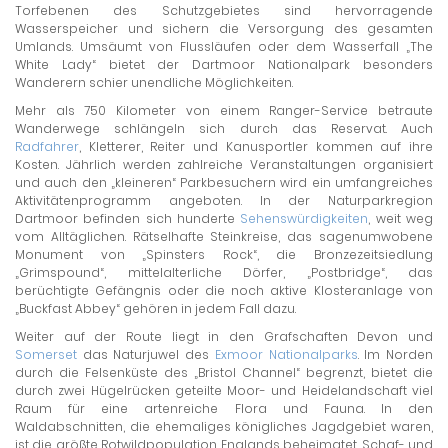
Torfebenen des Schutzgebietes sind hervorragende
Wasserspeicher und sichern die Versorgung des gesamten
Umlands. Umsäumt von Flussläufen oder dem Wasserfall „The
White Lady“ bietet der Dartmoor Nationalpark besonders
Wanderern schier unendliche Möglichkeiten.
Mehr als 750 Kilometer von einem Ranger-Service betraute
Wanderwege schlängeln sich durch das Reservat. Auch
Radfahrer
, Kletterer, Reiter und Kanusportler kommen auf ihre
Kosten. Jährlich werden zahlreiche Veranstaltungen organisiert
und auch den „kleineren“ Parkbesuchern wird ein umfangreiches
Aktivitätenprogramm angeboten. In der Naturparkregion
Dartmoor befinden sich hunderte
Sehenswürdigkeiten
, weit weg
vom Alltäglichen. Rätselhafte Steinkreise, das sagenumwobene
Monument von „Spinsters Rock“, die Bronzezeitsiedlung
„Grimspound“, mittelalterliche Dörfer, „Postbridge“, das
berüchtigte Gefängnis oder die noch aktive Klosteranlage von
„Buckfast Abbey“ gehören in jedem Fall dazu.
Weiter auf der Route liegt in den Grafschaften Devon und
Somerset
das Naturjuwel des
Exmoor Nationalparks
. Im Norden
durch die Felsenküste des „Bristol Channel“ begrenzt, bietet die
durch zwei Hügelrücken geteilte Moor- und Heidelandschaft viel
Raum für eine artenreiche Flora und Fauna. In den
Waldabschnitten, die ehemaliges königliches Jagdgebiet waren,
ist die größte Rotwildpopulation Englands beheimatet. Schaf- und