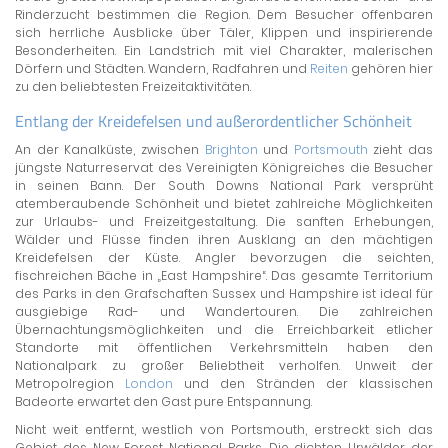
Rinderzucht bestimmen die Region. Dem Besucher offenbaren
sich herrliche Ausblicke über Täler, Klippen und inspirierende
Besonderheiten. Ein Landstrich mit viel Charakter, malerischen
Dörfern und Städten. Wandern, Radfahren und
Reiten
gehören hier
zu den beliebtesten Freizeitaktivitäten.
Entlang der Kreidefelsen und außerordentlicher Schönheit
An der Kanalküste, zwischen
Brighton
und
Portsmouth
zieht das
jüngste Naturreservat des Vereinigten Königreiches die Besucher
in seinen Bann. Der South Downs National Park versprüht
atemberaubende Schönheit und bietet zahlreiche Möglichkeiten
zur Urlaubs- und Freizeitgestaltung. Die sanften Erhebungen,
Wälder und Flüsse finden ihren Ausklang an den mächtigen
Kreidefelsen der Küste. Angler bevorzugen die seichten,
fischreichen Bäche in „East Hampshire“. Das gesamte Territorium
des Parks in den Grafschaften Sussex und Hampshire ist ideal für
ausgiebige Rad- und Wandertouren. Die zahlreichen
Übernachtungsmöglichkeiten und die Erreichbarkeit etlicher
Standorte mit öffentlichen Verkehrsmitteln haben den
Nationalpark zu großer Beliebtheit verholfen. Unweit der
Metropolregion
London
und den Stränden der klassischen
Badeorte erwartet den Gast pure Entspannung.
Nicht weit entfernt, westlich von Portsmouth, erstreckt sich das
Gebiet des New Forest National Parks. Die dichten Urwälder der