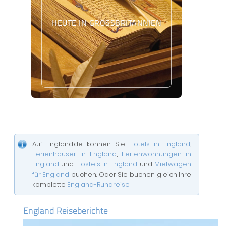
HEUTE IN GROSSBRITANNIEN
Auf England.de können Sie
Hotels in England
,
Ferienhäuser in England
,
Ferienwohnungen in
England
und
Hostels in England
und
Mietwagen
für England
buchen. Oder Sie buchen gleich Ihre
komplette
England-Rundreise
.
England Reiseberichte