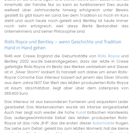
innerhalb der Familie. Nur so kann es funktionieren! Dies wurde
weltweit über Jahrhunderte hinweg erfolgreich unter Beweis
gestellt. Es gibt kaum ein Land, bei dem Tradition so hoch im Kurs
steht und auch heute noch gelebt wird. Bentley ist heute immer
noch sehr erfolgreich, weil diese Werte Bestandteil des
Unternehmens und seiner Philosophie sind.
Rolls Royce und Bentley – wenn Geschichte und Tradition
Hand in Hand gehen
1946 war Crewe, England die Geburtsstätte von
Rolls Royce
und
Bentley. 2002 wurde bekanntgegeben, dass der letzte in Crewe
gefertigte Rolls Royce im Besitz des Werkes verbleiben wird. Dieser
ist in „Silver Storm“ lackiert. Es handelt sich dabei um einen Rolls-
Royce Corniche. Das Interieur basiert auf jenem des Silver Ghosts
aus dem Jahre 1907. Der Wert des letzten produzierten Rolls-Royce
ist kaum abschätzbar, liegt aber über dem Listenpreis von
365.400 Euro.
Das Interieur ist aus besonderen Furnieren und exquisitem Leder
gearbeitet. Das Markenzeichen wurde als Intarsie eingearbeitet.
Auch hier zeigt sich wieder die hohe
Kunst
britischen Handwerks.
Das außergewöhnlichste Detail des letzten produzierten Rolls-
Royce ist das rote „R-R“, das die ersten dieser
Automobile
trugen.
Die Liebe zum Detail; gelebt bis zum letzten Moment, hat die kleine