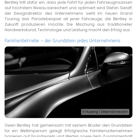
Bentley tritt dafür ein, dass jede Fahrt für jeden Fahrzeuginsassen
auf höchstem Niveau bereichert und optimiert wird. Stefan Sielaff,
der Designdirektor des Unternehmens sieht im neuen Grand
Touring das Paradebeispiel all jener Fahrzeuge, die Bentley in
Zukunft produzieren möchte. Die Mischung aus traditioneller
Handwerkskunst, Technologie und Leistung macht den Erfolg aus.
Familienbetriebe – der Grundstein jedes Unternehmens
© Hupeng | Dreamstime.com
Owen Bentley hat gemeinsam mit seinem Bruder den Grundstein
für ein Weltimperium gelegt. Erfolgreiche Familienunternehmen
basieren auf Grundregeln und Werten sowie dem Zusammenhalt