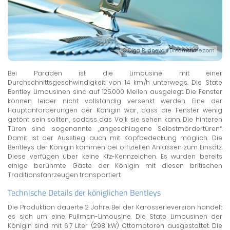
© Olga Rudneva | Dreamstime.com
Bei Paraden ist die Limousine mit einer
Durchschnittsgeschwindigkeit von 14 km/h unterwegs. Die State
Bentley Limousinen sind auf 125.000 Meilen ausgelegt. Die Fenster
können leider nicht vollständig versenkt werden. Eine der
Hauptanforderungen der Königin war, dass die Fenster wenig
getönt sein sollten, sodass das Volk sie sehen kann. Die hinteren
Türen sind sogenannte „angeschlagene Selbstmördertüren“.
Damit ist der Ausstieg auch mit Kopfbedeckung möglich. Die
Bentleys der Königin kommen bei offiziellen Anlässen zum Einsatz.
Diese verfügen über keine Kfz-Kennzeichen. Es wurden bereits
einige berühmte Gäste der Königin mit diesen britischen
Traditionsfahrzeugen transportiert.
Technische Details der königlichen Bentleys
Die Produktion dauerte 2 Jahre. Bei der Karosserieversion handelt
es sich um eine Pullman-Limousine. Die State Limousinen der
Königin sind mit 6,7 Liter (298 kW) Ottomotoren ausgestattet. Die