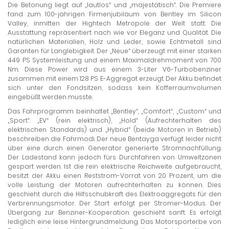
Die Betonung liegt auf „lautlos“ und „majestätisch“. Die Premiere
fand zum 100-jährigen Firmenjubiläum von Bentley im Silicon
Valley, inmitten der Hightech Metropole der Welt statt. Die
Ausstattung repräsentiert nach wie vor Eleganz und Qualität. Die
natürlichen Materialien, Holz und Leder, sowie Echtmetall sind
Garanten für Langlebigkeit. Der „Neue“ überzeugt mit einer starken
449 PS Systemleistung und einem Maximaldrehmoment von 700
Nm. Diese Power wird aus einem 3-Liter V6-Turbobenziner
zusammen mit einem 128 PS E-Aggregat erzeugt. Der Akku befindet
sich unter den Fondsitzen, sodass kein Kofferraumvolumen
eingebüßt werden musste.
Das Fahrprogramm beinhaltet „Bentley“, „Comfort“, „Custom“ und
„Sport“. „EV“ (rein elektrisch), „Hold“ (Aufrechterhalten des
elektrischen Standards) und „Hybrid“ (beide Motoren in Betrieb)
beschreiben die Fahrmodi. Der neue Bentayga verfügt leider nicht
über eine durch einen Generator generierte Stromnachfüllung.
Der Ladestand kann jedoch fürs Durchfahren von Umweltzonen
gespart werden. Ist die rein elektrische Reichweite aufgebraucht,
besitzt der Akku einen Reststrom-Vorrat von 20 Prozent, um die
volle Leistung der Motoren aufrechterhalten zu können. Dies
geschieht durch die Hilfsschubkraft des Elektroaggregats für den
Verbrennungsmotor. Der Start erfolgt per Stromer-Modus. Der
Übergang zur Benziner-Kooperation geschieht sanft. Es erfolgt
lediglich eine leise Hintergrundmeldung. Das Motorsporterbe von