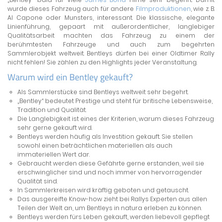
wurde dieses Fahrzeug auch für andere
Filmproduktionen
, wie z. B.
Al Capone oder Munsters, interessant. Die klassische, elegante
Linienführung, gepaart mit außerordentlicher, langlebiger
Qualitätsarbeit machten das Fahrzeug zu einem der
berühmtesten Fahrzeuge und auch zum begehrten
Sammlerobjekt weltweit. Bentleys dürfen bei einer Oldtimer Rally
nicht fehlen! Sie zählen zu den Highlights jeder Veranstaltung.
Warum wird ein Bentley gekauft?
Als Sammlerstücke sind Bentleys weltweit sehr begehrt.
„Bentley“ bedeutet Prestige und steht für britische Lebensweise,
Tradition und Qualität.
Die Langlebigkeit ist eines der Kriterien, warum dieses Fahrzeug
sehr gerne gekauft wird.
Bentleys werden häufig als Investition gekauft. Sie stellen
sowohl einen beträchtlichen materiellen als auch
immateriellen Wert dar.
Gebraucht werden diese Gefährte gerne erstanden, weil sie
erschwinglicher sind und noch immer von hervorragender
Qualität sind.
In Sammlerkreisen wird kräftig geboten und getauscht.
Das ausgereifte Know-how zieht bei Rallys Experten aus allen
Teilen der Welt an, um Bentleys in natura erleben zu können.
Bentleys werden fürs Leben gekauft, werden liebevoll gepflegt