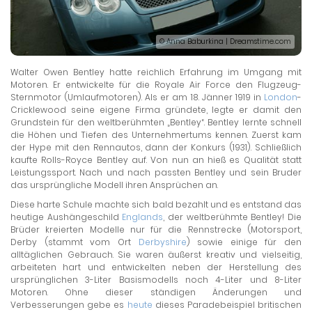
© Anna Baburkina | Dreamstime.com
Walter Owen Bentley hatte reichlich Erfahrung im Umgang mit
Motoren. Er entwickelte für die Royale Air Force den Flugzeug-
Sternmotor (Umlaufmotoren). Als er am 18. Jänner 1919 in
London
-
Cricklewood seine eigene Firma gründete, legte er damit den
Grundstein für den weltberühmten „Bentley“. Bentley lernte schnell
die Höhen und Tiefen des Unternehmertums kennen. Zuerst kam
der Hype mit den Rennautos, dann der Konkurs (1931). Schließlich
kaufte Rolls-Royce Bentley auf. Von nun an hieß es Qualität statt
Leistungssport. Nach und nach passten Bentley und sein Bruder
das ursprüngliche Modell ihren Ansprüchen an.
Diese harte Schule machte sich bald bezahlt und es entstand das
heutige Aushängeschild
Englands
, der weltberühmte Bentley! Die
Brüder kreierten Modelle nur für die Rennstrecke (Motorsport,
Derby (stammt vom Ort
Derbyshire
) sowie einige für den
alltäglichen Gebrauch. Sie waren äußerst kreativ und vielseitig,
arbeiteten hart und entwickelten neben der Herstellung des
ursprünglichen 3-Liter Basismodells noch 4-Liter und 8-Liter
Motoren. Ohne dieser ständigen Änderungen und
Verbesserungen gebe es
heute
dieses Paradebeispiel britischen