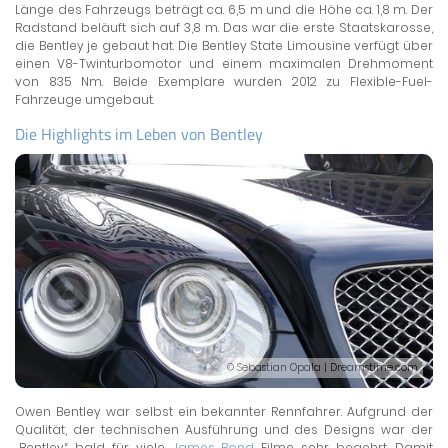
Länge des Fahrzeugs beträgt ca. 6,5 m und die Höhe ca. 1,8 m. Der
Radstand beläuft sich auf 3,8 m. Das war die erste Staatskarosse,
die Bentley je gebaut hat. Die Bentley State Limousine verfügt über
einen V8-Twinturbomotor und einem maximalen Drehmoment
von 835 Nm. Beide Exemplare wurden 2012 zu Flexible-Fuel-
Fahrzeuge umgebaut.
Die Highlights im Leben von Bentley
© Sebastian Opala | Dreamstime.com
Owen Bentley war selbst ein bekannter Rennfahrer. Aufgrund der
Qualität, der technischen Ausführung und des Designs war der
„Bentley“ bald für viele
James Bond
Filme sehr begehrt. Damit