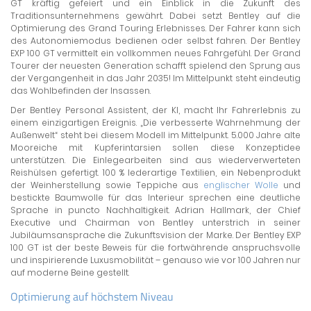
GT kräftig gefeiert und ein Einblick in die Zukunft des
Traditionsunternehmens gewährt. Dabei setzt Bentley auf die
Optimierung des Grand Touring Erlebnisses. Der Fahrer kann sich
des Autonomiemodus bedienen oder selbst fahren. Der Bentley
EXP 100 GT vermittelt ein vollkommen neues Fahrgefühl. Der Grand
Tourer der neuesten Generation schafft spielend den Sprung aus
der Vergangenheit in das Jahr 2035! Im Mittelpunkt steht eindeutig
das Wohlbefinden der Insassen.
Der Bentley Personal Assistent, der KI, macht Ihr Fahrerlebnis zu
einem einzigartigen Ereignis. „Die verbesserte Wahrnehmung der
Außenwelt“ steht bei diesem Modell im Mittelpunkt. 5.000 Jahre alte
Mooreiche mit Kupferintarsien sollen diese Konzeptidee
unterstützen. Die Einlegearbeiten sind aus wiederverwerteten
Reishülsen gefertigt. 100 % lederartige Textilien, ein Nebenprodukt
der Weinherstellung sowie Teppiche aus
englischer Wolle
und
bestickte Baumwolle für das Interieur sprechen eine deutliche
Sprache in puncto Nachhaltigkeit. Adrian Hallmark, der Chief
Executive und Chairman von Bentley unterstrich in seiner
Jubiläumsansprache die Zukunftsvision der Marke. Der Bentley EXP
100 GT ist der beste Beweis für die fortwährende anspruchsvolle
und inspirierende Luxusmobilität – genauso wie vor 100 Jahren nur
auf moderne Beine gestellt.
Optimierung auf höchstem Niveau