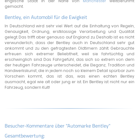
englische Stadt in der Nähe von
Manchester
weltberühmt
gemacht.
Bentley, ein Automobil für die Ewigkeit
In Deutschland wird sehr viel Wert auf die Einhaltung von Regeln,
Genauigkeit, Ordnung, erstklassige Verarbeitung und Qualität
gelegt. Das trifft aber genauso auf England zu. Deshalb ist es nicht
verwunderlich, dass der Bentley auch in Deutschland sehr gut
ankommt und zu den gefragtesten Oldtimern zählt. Gebrauchte
erfreuen sich extremer Beliebtheit, weil sie fahrtüchtig und
erschwinglich sind. Das Fahrgefühl, das sich so extrem von dem
der heutigen Fahrzeuge unterscheidet, die Eleganz, Tradition und
Handwerkskunst, die in jedem noch so kleinem Detail spürbar zum
Vorschein kommt, das ist das, was einen echten Bentley
ausmacht, egal wie alt oder jung er ist. Ein Bentley ist nicht nur ein
Fahrzeug, sondern Kult!
Besucher-Kommentare über "Automarke Bentley"
Gesamtbewertung: