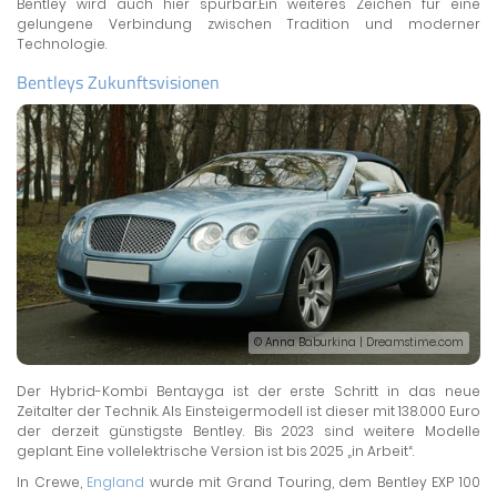
Bentley wird auch hier spürbar.Ein weiteres Zeichen für eine
gelungene Verbindung zwischen Tradition und moderner
Technologie.
Bentleys Zukunftsvisionen
© Anna Baburkina | Dreamstime.com
Der Hybrid-Kombi Bentayga ist der erste Schritt in das neue
Zeitalter der Technik. Als Einsteigermodell ist dieser mit 138.000 Euro
der derzeit günstigste Bentley. Bis 2023 sind weitere Modelle
geplant. Eine vollelektrische Version ist bis 2025 „in Arbeit“.
In Crewe,
England
wurde mit Grand Touring, dem Bentley EXP 100