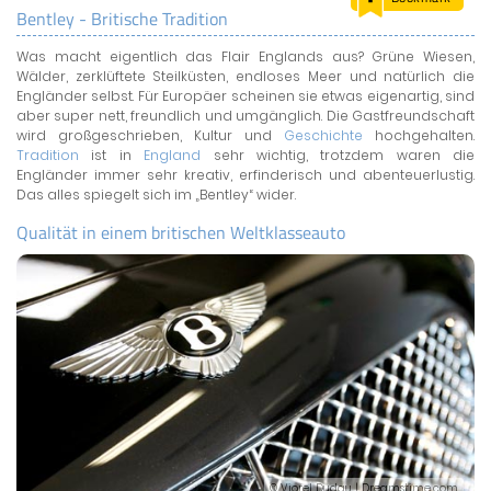
Bentley - Britische Tradition
LAND & LEUTE
Was macht eigentlich das Flair Englands aus? Grüne Wiesen,
LERNCENTER
Wälder, zerklüftete Steilküsten, endloses Meer und natürlich die
ENGLISCH
Engländer selbst. Für Europäer scheinen sie etwas eigenartig, sind
aber super nett, freundlich und umgänglich. Die Gastfreundschaft
ENGLAND ZUHAUSE
wird großgeschrieben, Kultur und
Geschichte
hochgehalten.
BRITISH SHOP
Tradition
ist in
England
sehr wichtig, trotzdem waren die
Engländer immer sehr kreativ, erfinderisch und abenteuerlustig.
Das alles spiegelt sich im „Bentley“ wider.
Qualität in einem britischen Weltklasseauto
© Viorel Dudau | Dreamstime.com