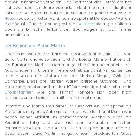
großer Bekanntheit verholfen. Das Sortiment des Herstellers hat
sich zwar über die Jahre verändert, doch noch immer liegt der
Fokus von Aston Martin auf der Herstellung eleganter Sportwagen.
Heute
kooperiert Aston Martin zum Beispiel mit Mercedes-AMG, um
die höchste Qualität der hergestellten
Automobile
zu garantieren,
doch die britische Herkunft der Sportwagen ist noch immer
unumstritten.
Der Beginn von Aston Martin
Gegründet wurde der britische Sportwagenhersteller 1913 von
Lionel Martin und Robert Bamford. Die beiden Männer hatten sich
als Bamford & Martin zusammengeschlossen und zunächst als
Autohändler ein Unternehmen eröffnet. Zunächst verkauften die
beiden Autos und Motorräder der Marken Singer, GWK und
Calthorpe. Diese drei Marken waren britische Automobil- und
Motorradhersteller und in den 1910ern wichtige Unternehmen in
Großbritannien
. Alle drei Firmen konnten sich aber nicht
durchsetzen und existieren mittlerweile nicht mehr.
Bamford und Martin erweiterten ihr Geschäft ein Jahr später, als
Pläne für ein eigenes Auto geschmiedet wurden. Lionel Martin war
neben seiner Aktivität im gemeinsamen Autohaus auch als
Rennfahrer tätig und war auf der bekannten britischen
Rennstrecke Aston Hill bei Aston Clinton tätig. Martin und Bamford
beschlossen, dass Martin mit gemeinsam produzierten Autos