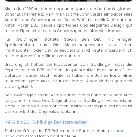
Als in den 1960er Jahren begonnen wurde, die berühmte „James
Bond“ Bücherreihe zu verfilmen, suchte John Stears ein passendes
Auto für den Geheimagenten. Seine Wahl fiel schließlich auf den
Aston Martin DB5, dessen sportliches und elegantes Design gut
mit den Eigenschaften des Geheimagenten übereinstimmen.
Für „Goldfinger“ stattete Stears den DB5 mit einigen
Spezialeffekten aus. Die Maschinengewehre unter den
Frontleuchten oder der Schleudersitz sind heute unzertrennlich
mit den James Bond Filmen verbunden.
Ursprünglich hofften die Produzenten von „Goldfinger“, dass die
Reputation des DB5 auf den Hauptcharakter ihres neuen Films
abfärben würde, doch heute ist haben die James Bond Filme
mindestens genauso viel für das Image Aston Martins gemacht
als umgekehrt.
Seit „Goldfinger“ stattet Aston Martin James Bond mit einem Auto
für jeden
Film
aus. Das Original des in „Goldfinger“ verwendeten
Modells wurde an einen privaten Besitzer versteigert und heute ist
der Standort des Originals unbekannt.
1972 bis 2013: häufige Besitzerwechsel
Trotz des Erfolgs der DB-Reihe und der Partnerschaft mit
James
Bond
kam Aston Martin nicht zur Ruhe.