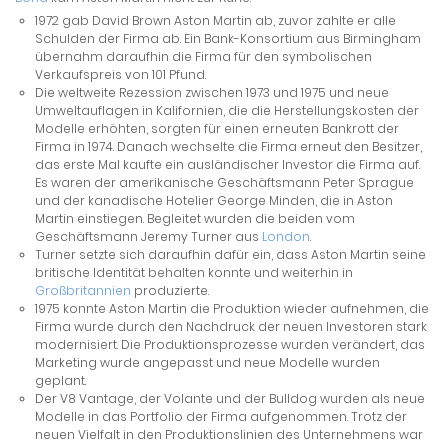
1972 gab David Brown Aston Martin ab, zuvor zahlte er alle
Schulden der Firma ab. Ein Bank-Konsortium aus Birmingham
übernahm daraufhin die Firma für den symbolischen
Verkaufspreis von 101 Pfund.
Die weltweite Rezession zwischen 1973 und 1975 und neue
Umweltauflagen in Kalifornien, die die Herstellungskosten der
Modelle erhöhten, sorgten für einen erneuten Bankrott der
Firma in 1974. Danach wechselte die Firma erneut den Besitzer,
das erste Mal kaufte ein ausländischer Investor die Firma auf.
Es waren der amerikanische Geschäftsmann Peter Sprague
und der kanadische Hotelier George Minden, die in Aston
Martin einstiegen. Begleitet wurden die beiden vom
Geschäftsmann Jeremy Turner aus
London
.
Turner setzte sich daraufhin dafür ein, dass Aston Martin seine
britische Identität behalten konnte und weiterhin in
Großbritannien
produzierte.
1975 konnte Aston Martin die Produktion wieder aufnehmen, die
Firma wurde durch den Nachdruck der neuen Investoren stark
modernisiert. Die Produktionsprozesse wurden verändert, das
Marketing wurde angepasst und neue Modelle wurden
geplant.
Der V8 Vantage, der Volante und der Bulldog wurden als neue
Modelle in das Portfolio der Firma aufgenommen. Trotz der
neuen Vielfalt in den Produktionslinien des Unternehmens war