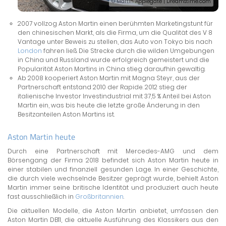
© Martin Applegate | Dreamstime.com
2007 vollzog Aston Martin einen berühmten Marketingstunt für
den chinesischen Markt, als die Firma, um die Qualität des V 8
Vantage unter Beweis zu stellen, das Auto von Tokyo bis nach
London
fahren ließ. Die Strecke durch die wilden Umgebungen
in China und Russland wurde erfolgreich gemeistert und die
Popularität Aston Martins in China stieg daraufhin gewaltig.
Ab 2008 kooperiert Aston Martin mit Magna Steyr, aus der
Partnerschaft entstand 2010 der Rapide. 2012 stieg der
italienische Investor Investindustrial mit 37,5 % Anteil bei Aston
Martin ein, was bis heute die letzte große Änderung in den
Besitzanteilen Aston Martins ist.
Aston Martin heute
Durch eine Partnerschaft mit Mercedes-AMG und dem
Börsengang der Firma 2018 befindet sich Aston Martin heute in
einer stabilen und finanziell gesunden Lage. In einer Geschichte,
die durch viele wechselnde Besitzer geprägt wurde, behielt Aston
Martin immer seine britische Identität und produziert auch heute
fast ausschließlich in
Großbritannien
.
Die aktuellen Modelle, die Aston Martin anbietet, umfassen den
Aston Martin DB11, die aktuelle Ausführung des Klassikers aus den