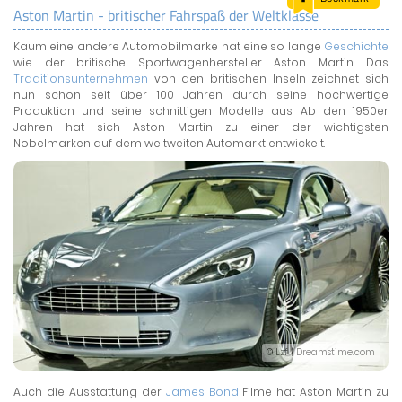
Aston Martin - britischer Fahrspaß der Weltklasse
LAND & LEUTE
Kaum eine andere Automobilmarke hat eine so lange
Geschichte
LERNCENTER
wie der britische Sportwagenhersteller Aston Martin. Das
ENGLISCH
Traditionsunternehmen
von den britischen Inseln zeichnet sich
nun schon seit über 100 Jahren durch seine hochwertige
ENGLAND ZUHAUSE
Produktion und seine schnittigen Modelle aus. Ab den 1950er
BRITISH SHOP
Jahren hat sich Aston Martin zu einer der wichtigsten
Nobelmarken auf dem weltweiten Automarkt entwickelt.
© Lzf | Dreamstime.com
Auch die Ausstattung der
James Bond
Filme hat Aston Martin zu