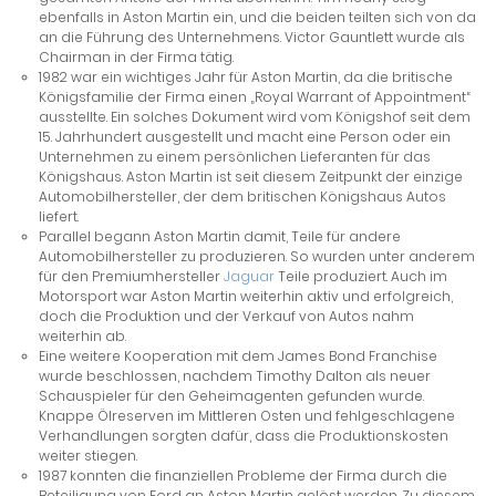
ebenfalls in Aston Martin ein, und die beiden teilten sich von da
an die Führung des Unternehmens. Victor Gauntlett wurde als
Chairman in der Firma tätig.
1982 war ein wichtiges Jahr für Aston Martin, da die britische
Königsfamilie der Firma einen „Royal Warrant of Appointment“
ausstellte. Ein solches Dokument wird vom Königshof seit dem
15. Jahrhundert ausgestellt und macht eine Person oder ein
Unternehmen zu einem persönlichen Lieferanten für das
Königshaus. Aston Martin ist seit diesem Zeitpunkt der einzige
Automobilhersteller, der dem britischen Königshaus Autos
liefert.
Parallel begann Aston Martin damit, Teile für andere
Automobilhersteller zu produzieren. So wurden unter anderem
für den Premiumhersteller
Jaguar
Teile produziert. Auch im
Motorsport war Aston Martin weiterhin aktiv und erfolgreich,
doch die Produktion und der Verkauf von Autos nahm
weiterhin ab.
Eine weitere Kooperation mit dem James Bond Franchise
wurde beschlossen, nachdem Timothy Dalton als neuer
Schauspieler für den Geheimagenten gefunden wurde.
Knappe Ölreserven im Mittleren Osten und fehlgeschlagene
Verhandlungen sorgten dafür, dass die Produktionskosten
weiter stiegen.
1987 konnten die finanziellen Probleme der Firma durch die
Beteiligung von Ford an Aston Martin gelöst werden. Zu diesem