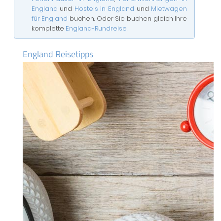
England
und
Hostels in England
und
Mietwagen
für England
buchen. Oder Sie buchen gleich Ihre
komplette
England-Rundreise
.
England Reisetipps