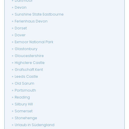
Dartmoor
Devon
Sunshine State Eastbourne
Ferienhaus Devon
Dorset
Dover
Exmoor National Park
Glastonbury
Gloucestershire
Highclere Castle
Grafschaft Kent
Leeds Castle
Old Sarum
Portsmouth
Reading
Silbury Hill
Somerset
Stonehenge
Urlaub in Südengland