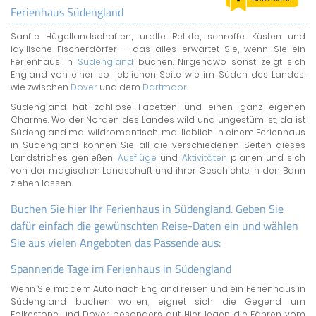
Ferienhaus Südengland
LAND & LEUTE
Sanfte Hügellandschaften, uralte Relikte, schroffe Küsten und
LERNCENTER
idyllische Fischerdörfer – das alles erwartet Sie, wenn Sie ein
ENGLISCH
Ferienhaus in
Südengland
buchen. Nirgendwo sonst zeigt sich
England von einer so lieblichen Seite wie im Süden des Landes,
ENGLAND ZUHAUSE
wie zwischen
Dover
und dem
Dartmoor
.
BRITISH SHOP
Südengland hat zahllose Facetten und einen ganz eigenen
Charme. Wo der Norden des Landes wild und ungestüm ist, da ist
Südengland mal wildromantisch, mal lieblich. In einem Ferienhaus
in Südengland können Sie all die verschiedenen Seiten dieses
Landstriches genießen,
Ausflüge
und
Aktivitäten
planen und sich
von der magischen Landschaft und ihrer Geschichte in den Bann
ziehen lassen.
Buchen Sie hier Ihr Ferienhaus in Südengland. Geben Sie
dafür einfach die gewünschten Reise-Daten ein und wählen
Sie aus vielen Angeboten das Passende aus:
Spannende Tage im Ferienhaus in Südengland
Wenn Sie mit dem Auto nach England reisen und ein Ferienhaus in
Südengland buchen wollen, eignet sich die Gegend um
Folkestone und Dover besonders gut. Hier legen die Fähren vom