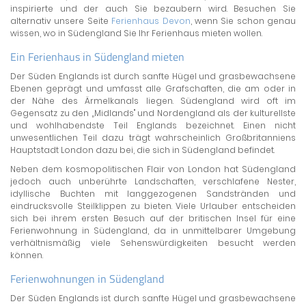
inspirierte und der auch Sie bezaubern wird. Besuchen Sie
alternativ unsere Seite
Ferienhaus Devon
, wenn Sie schon genau
wissen, wo in Südengland Sie Ihr Ferienhaus mieten wollen.
Ein Ferienhaus in Südengland mieten
Der Süden Englands ist durch sanfte Hügel und grasbewachsene
Ebenen geprägt und umfasst alle Grafschaften, die am oder in
der Nähe des Ärmelkanals liegen. Südengland wird oft im
Gegensatz zu den „Midlands" und Nordengland als der kulturellste
und wohlhabendste Teil Englands bezeichnet. Einen nicht
unwesentlichen Teil dazu trägt wahrscheinlich Großbritanniens
Hauptstadt London dazu bei, die sich in Südengland befindet.
Neben dem kosmopolitischen Flair von London hat Südengland
jedoch auch unberührte Landschaften, verschlafene Nester,
idyllische Buchten mit langgezogenen Sandstränden und
eindrucksvolle Steilklippen zu bieten. Viele Urlauber entscheiden
sich bei ihrem ersten Besuch auf der britischen Insel für eine
Ferienwohnung in Südengland, da in unmittelbarer Umgebung
verhältnismäßig viele Sehenswürdigkeiten besucht werden
können.
Ferienwohnungen in Südengland
Der Süden Englands ist durch sanfte Hügel und grasbewachsene