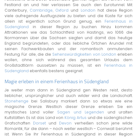
Festland an und hier verlassen Sie auch den Eurotunnel. Mit
Canterbury,
Cambridge
,
Oxford
und
London
hat diese Region
viele aufregende Ausflugsziele zu bieten und die Küste für sich
allein ist eigentlich schon Grund genug, ein
Ferienhaus in
Südengland
in dieser Region zu buchen. Hinzu kommen
Attraktionen wie das Schlachtfeld von Hastings, wo 1066 die
Normannen über die Sachsen siegten und damit das heutige
England begründeten, oder das liebliche Örtchen Arundel mit
seinen Fachwerkbauten und der romantisch anmutenden
Festung. Für alle, die die
Sehenswürdigkeiten von London
erleben
wollen, ohne sich während des gesamten Urlaubs dem
Großstadtlärm aussetzen zu müssen, ist ein
Ferienhaus in
Südengland
ebenfalls bestens geeignet.
Magie erleben in einem Ferienhaus in Südengland
Je weiter man dann in Südengland gen Westen reist, desto
lieblicher, ursprünglicher und auch wilder wird die Landschaft.
Stonehenge
bei Salisbury markiert dann so etwas wie eine
magische Grenze. Westlich dieser Grenze erleben Sie ein
mystisches Land voller
Sagen und Legenden
und uralten
Kultstätten. Es ist das Land von
König Artus
und die südenglischen
Grafschaften
Dorset
und
Devon
verheißen schon jene wilde
Romantik, für die dann – noch weiter westlich – Cornwall berühmt
ist. Wenn Sie Ihr Ferienhaus in Südengland in dieser Region