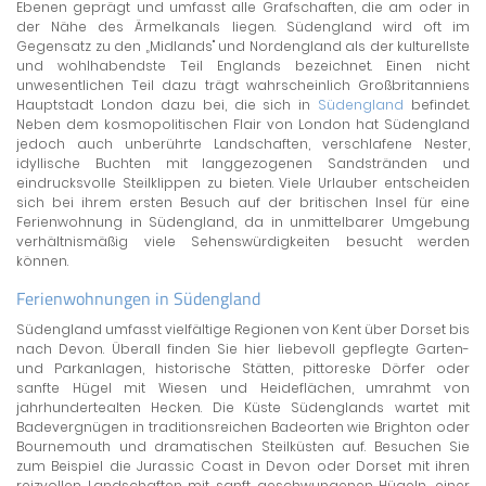
Ebenen geprägt und umfasst alle Grafschaften, die am oder in
der Nähe des Ärmelkanals liegen. Südengland wird oft im
Gegensatz zu den „Midlands" und Nordengland als der kulturellste
und wohlhabendste Teil Englands bezeichnet. Einen nicht
unwesentlichen Teil dazu trägt wahrscheinlich Großbritanniens
Hauptstadt London dazu bei, die sich in
Südengland
befindet.
Neben dem kosmopolitischen Flair von London hat Südengland
jedoch auch unberührte Landschaften, verschlafene Nester,
idyllische Buchten mit langgezogenen Sandstränden und
eindrucksvolle Steilklippen zu bieten. Viele Urlauber entscheiden
sich bei ihrem ersten Besuch auf der britischen Insel für eine
Ferienwohnung in Südengland, da in unmittelbarer Umgebung
verhältnismäßig viele Sehenswürdigkeiten besucht werden
können.
Ferienwohnungen in Südengland
Südengland umfasst vielfältige Regionen von Kent über Dorset bis
nach Devon. Überall finden Sie hier liebevoll gepflegte Garten-
und Parkanlagen, historische Stätten, pittoreske Dörfer oder
sanfte Hügel mit Wiesen und Heideflächen, umrahmt von
jahrhundertealten Hecken. Die Küste Südenglands wartet mit
Badevergnügen in traditionsreichen Badeorten wie Brighton oder
Bournemouth und dramatischen Steilküsten auf. Besuchen Sie
zum Beispiel die Jurassic Coast in Devon oder Dorset mit ihren
reizvollen Landschaften mit sanft geschwungenen Hügeln, einer