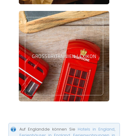
GROSSBRITANNIEN LEXIKON
Auf England.de können Sie
Hotels in England
,
Ferienhäuser in England
,
Ferienwohnungen in