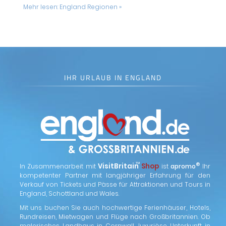
Mehr lesen:
England Regionen »
IHR URLAUB IN ENGLAND
™
VisitBritain
Shop
®
In Zusammenarbeit mit
ist
apromo
Ihr
kompetenter Partner mit langjähriger Erfahrung für den
Verkauf von Tickets und Pässe für Attraktionen und Tours in
England, Schottland und Wales.
Mit uns buchen Sie auch hochwertige Ferienhäuser, Hotels,
Rundreisen, Mietwagen und Flüge nach Großbritannien. Ob
malerisches Landhaus in Cornwall, luxuriöse Unterkunft in