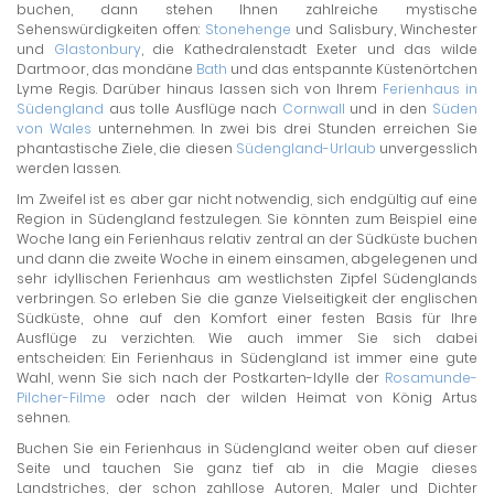
buchen, dann stehen Ihnen zahlreiche mystische
Sehenswürdigkeiten offen:
Stonehenge
und Salisbury, Winchester
und
Glastonbury
, die Kathedralenstadt Exeter und das wilde
Dartmoor, das mondäne
Bath
und das entspannte Küstenörtchen
Lyme Regis. Darüber hinaus lassen sich von Ihrem
Ferienhaus in
Südengland
aus tolle Ausflüge nach
Cornwall
und in den
Süden
von Wales
unternehmen. In zwei bis drei Stunden erreichen Sie
phantastische Ziele, die diesen
Südengland-Urlaub
unvergesslich
werden lassen.
Im Zweifel ist es aber gar nicht notwendig, sich endgültig auf eine
Region in Südengland festzulegen. Sie könnten zum Beispiel eine
Woche lang ein Ferienhaus relativ zentral an der Südküste buchen
und dann die zweite Woche in einem einsamen, abgelegenen und
sehr idyllischen Ferienhaus am westlichsten Zipfel Südenglands
verbringen. So erleben Sie die ganze Vielseitigkeit der englischen
Südküste, ohne auf den Komfort einer festen Basis für Ihre
Ausflüge zu verzichten. Wie auch immer Sie sich dabei
entscheiden: Ein Ferienhaus in Südengland ist immer eine gute
Wahl, wenn Sie sich nach der Postkarten-Idylle der
Rosamunde-
Pilcher-Filme
oder nach der wilden Heimat von König Artus
sehnen.
Buchen Sie ein Ferienhaus in Südengland weiter oben auf dieser
Seite und tauchen Sie ganz tief ab in die Magie dieses
Landstriches, der schon zahllose Autoren, Maler und Dichter