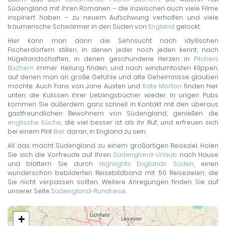
Südengland mit ihren Romanen – die inzwischen auch viele Filme
inspiriert haben – zu neuem Aufschwung verholfen und viele
träumerische Schwärmer in den Süden von
England
gelockt.
Hier kann man dann die Sehnsucht nach idyllischen
Fischerdörfern stillen, in denen jeder noch jeden kennt, nach
Hügellandschaften, in denen geschundene Herzen in
Pilchers
Büchern
immer Heilung finden, und nach windumtosten Klippen,
auf denen man an große Gefühle und alte Geheimnisse glauben
möchte. Auch Fans von Jane Austen und
Kate Morton
finden hier
unten die Kulissen ihrer Lieblingsbücher wieder. In urigen Pubs
kommen Sie außerdem ganz schnell in Kontakt mit den überaus
gastfreundlichen Bewohnern von Südengland, genießen die
englische Küche
, die viel besser ist als ihr Ruf, und erfreuen sich
bei einem Pint
Bier
daran, in England zu sein.
All das macht Südengland zu einem großartigen Reiseziel. Holen
Sie sich die Vorfreude auf Ihren
Südengland-Urlaub
nach Hause
und blättern Sie durch
Highlights Englands Süden
, einen
wunderschön bebilderten Reisebildband mit 50 Reisezielen, die
Sie nicht verpassen sollten. Weitere Anregungen finden Sie auf
unserer Seite
Südengland-Rundreise
.
+