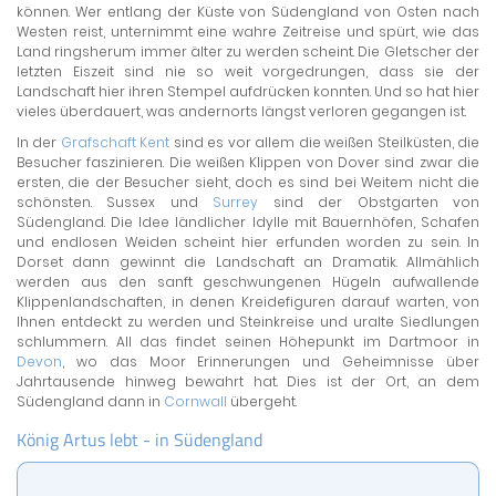
können. Wer entlang der Küste von Südengland von Osten nach
Westen reist, unternimmt eine wahre Zeitreise und spürt, wie das
Land ringsherum immer älter zu werden scheint. Die Gletscher der
letzten Eiszeit sind nie so weit vorgedrungen, dass sie der
Landschaft hier ihren Stempel aufdrücken konnten. Und so hat hier
vieles überdauert, was andernorts längst verloren gegangen ist.
In der
Grafschaft Kent
sind es vor allem die weißen Steilküsten, die
Besucher faszinieren. Die weißen Klippen von Dover sind zwar die
ersten, die der Besucher sieht, doch es sind bei Weitem nicht die
schönsten. Sussex und
Surrey
sind der Obstgarten von
Südengland. Die Idee ländlicher Idylle mit Bauernhöfen, Schafen
und endlosen Weiden scheint hier erfunden worden zu sein. In
Dorset dann gewinnt die Landschaft an Dramatik. Allmählich
werden aus den sanft geschwungenen Hügeln aufwallende
Klippenlandschaften, in denen Kreidefiguren darauf warten, von
Ihnen entdeckt zu werden und Steinkreise und uralte Siedlungen
schlummern. All das findet seinen Höhepunkt im Dartmoor in
Devon
, wo das Moor Erinnerungen und Geheimnisse über
Jahrtausende hinweg bewahrt hat. Dies ist der Ort, an dem
Südengland dann in
Cornwall
übergeht.
König Artus lebt - in Südengland