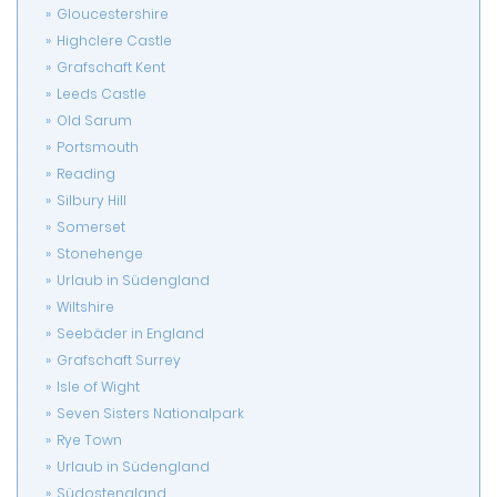
Gloucestershire
Highclere Castle
Grafschaft Kent
Leeds Castle
Old Sarum
Portsmouth
Reading
Silbury Hill
Somerset
Stonehenge
Urlaub in Südengland
Wiltshire
Seebäder in England
Grafschaft Surrey
Isle of Wight
Seven Sisters Nationalpark
Rye Town
Urlaub in Südengland
Südostengland