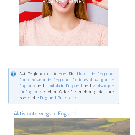
ENGLISCH LERNEN
Auf England.de können Sie
Hotels in England
,
Ferienhäuser in England
,
Ferienwohnungen in
England
und
Hostels in England
und
Mietwagen
für England
buchen. Oder Sie buchen gleich Ihre
komplette
England-Rundreise
.
Aktiv unterwegs in England