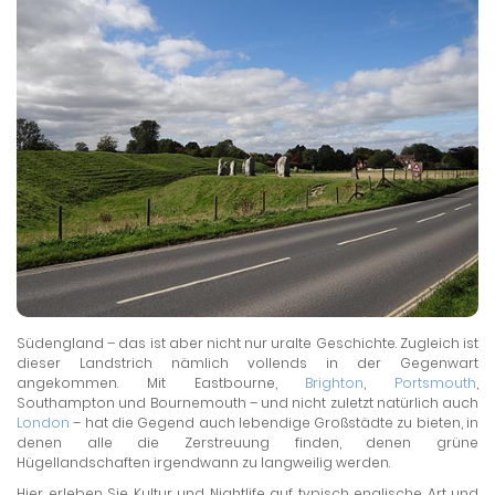
Südengland – das ist aber nicht nur uralte Geschichte. Zugleich ist
dieser Landstrich nämlich vollends in der Gegenwart
angekommen. Mit Eastbourne,
Brighton
,
Portsmouth
,
Southampton und Bournemouth – und nicht zuletzt natürlich auch
London
– hat die Gegend auch lebendige Großstädte zu bieten, in
denen alle die Zerstreuung finden, denen grüne
Hügellandschaften irgendwann zu langweilig werden.
Hier erleben Sie Kultur und Nightlife auf typisch englische Art und