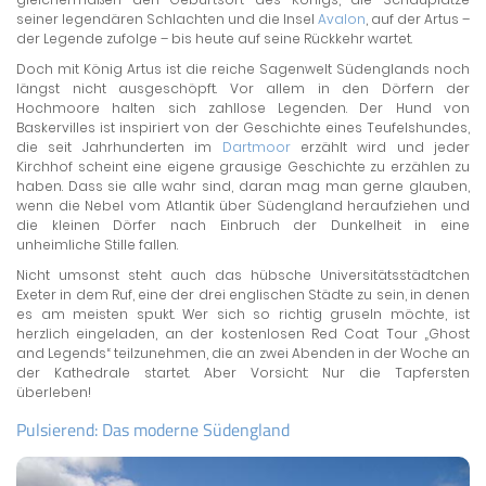
seiner legendären Schlachten und die Insel
Avalon
, auf der Artus –
der Legende zufolge – bis heute auf seine Rückkehr wartet.
Doch mit König Artus ist die reiche Sagenwelt Südenglands noch
längst nicht ausgeschöpft. Vor allem in den Dörfern der
Hochmoore halten sich zahllose Legenden. Der Hund von
Baskervilles ist inspiriert von der Geschichte eines Teufelshundes,
die seit Jahrhunderten im
Dartmoor
erzählt wird und jeder
Kirchhof scheint eine eigene grausige Geschichte zu erzählen zu
haben. Dass sie alle wahr sind, daran mag man gerne glauben,
wenn die Nebel vom Atlantik über Südengland heraufziehen und
die kleinen Dörfer nach Einbruch der Dunkelheit in eine
unheimliche Stille fallen.
Nicht umsonst steht auch das hübsche Universitätsstädtchen
Exeter in dem Ruf, eine der drei englischen Städte zu sein, in denen
es am meisten spukt. Wer sich so richtig gruseln möchte, ist
herzlich eingeladen, an der kostenlosen Red Coat Tour „Ghost
and Legends“ teilzunehmen, die an zwei Abenden in der Woche an
der Kathedrale startet. Aber Vorsicht: Nur die Tapfersten
überleben!
Pulsierend: Das moderne Südengland