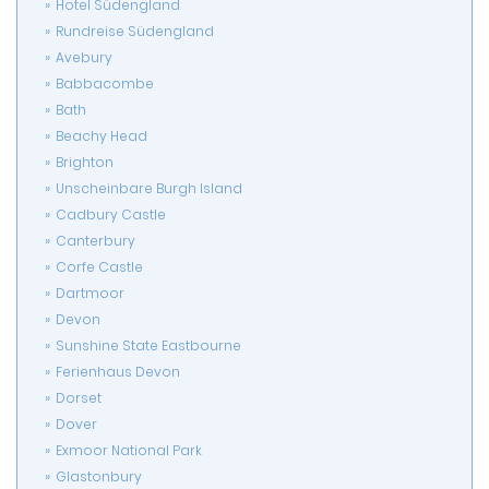
Hotel Südengland
Rundreise Südengland
Avebury
Babbacombe
Bath
Beachy Head
Brighton
Unscheinbare Burgh Island
Cadbury Castle
Canterbury
Corfe Castle
Dartmoor
Devon
Sunshine State Eastbourne
Ferienhaus Devon
Dorset
Dover
Exmoor National Park
Glastonbury