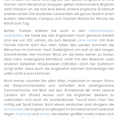
können nach Herzenslust shoppen gehen. Insbesondere Brighton
zieht Urlauber an, die mal eine etwas andere englische Großstadt
erleben wollen. Die Studenten verwandeln die ganze Stadt in einen
bunten, alternativen Campus und machen Woche für Woche die
Nacht zum Tag.
Buntes Treiben erleben Sie auch in den
viktorianischen
Seebädern
, die heute bei den Engländern noch genauso beliebt
sind wie vor 200 Jahren, als zum Beispiel
Jane Austen
mit ihrer
Familie hierher kam. Aus allen Teilen des Landes kommen die
Menschen im Sommer nach Südengland, um sich an den langen
Sandstränden den frischen Wind um die Nase wehen zu lassen.
Zwar kann Südengland klimatisch nicht mit den Balearen oder
anderen beliebten Urlaubszielen mithalten, doch der Golfstrom
sorgt dafür, dass auch die angenehm warmen Sonnentage hier
unten nicht zu kurz kommen.
Noch immer säumen die alten Villen, inzwischen in neuem Glanz,
die Uferprommenaden und verheißen eine unvergessliche
Sommerfrische mit Blick auf den Ärmelkanal. Mit ihren Leisure
Centern am Strand wissen sich die Engländer bestens zu
unterhalten und auch als ausländischer Tourist kann man hier
richtig viel Spaß haben. Noch etwas exotischer sind übrigens die
Kanalinseln
, die England vorgelagert im Ärmelkanal bei Frankreich
liegen.
Guernsey
und
Jersey
, die beiden größten Inseln, haben sich