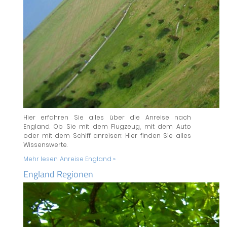
Hier erfahren Sie alles über die Anreise nach
England. Ob Sie mit dem Flugzeug, mit dem Auto
oder mit dem Schiff anreisen: Hier finden Sie alles
Wissenswerte.
Mehr lesen:
Anreise England »
England Regionen