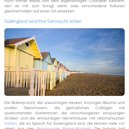
noch immer etwas von dem eigensinnigen Charakter bewahrt,
den es mit sich bringt, wenn zwei verschiedene Kulturen
gleichermaßen auf einen Ort einwirken.
Südengland wird Ihre Sehnsucht stillen
Die Blütenpracht, die urwüchsigen Hecken, knorrigen Bäume und
uralten Steinmauern, die gemütlichen Cottages mit
quietschenden Gartentoren, die verschlungenen einspurigen
Straßen und die ehrwürdigen Herrenhäuser mit viktorianischen
Gärten
, die so typisch für Südengland sind, die kennen viele vor
allem aus den
Rosamunde Pilcher-Büchern
. Die Autorin hat