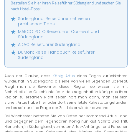
Bestellen Sie hier Ihren Reiseführer Südengland und suchen Sie
nach Hotel-Tipps:
Südengland: Reiseführer mit vielen
praktischen Tipps
MARCO POLO Reiseführer Cornwall und
Südengland
ADAC Reiseführer Südengland
DuMont Reise-Handbuch Reiseführer
Südengland
Auch der Glaube, dass
König Artus
eines Tages zurückkehren
würde, hat in Südengland als eine von vielen Legenden überlebt.
Fragt man die Bewohner dieser Region, so wissen sie mit
Sicherheit eine Geschichte über den sagenhaften König aus ihrer
Region zu erzählen. Nicht selten hört man dann, man sei sich
sicher, Artus habe hier oder dort seine letzte Ruhestätte gefunden
und es sei nur eine Frage der Zeit, bis er wieder erwache.
Bei Winchester betreten Sie von Osten her kommend Artus-Land
und begegnen dem legendären König nun auf Schritt und Tritt.
Hier unten, in Südengland, vermuten Artus-Anhänger und Forscher
gleichermaßen den Geburtsort des Königs, die Schauplätze