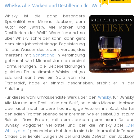
Whisky. Alle Marken und Destillerien der Welt
LAND & LEUTE
Whisky ist die ganz besondere
LERNCENTER
Spezialität von Michael Jackson, dem
ENGLISCH
Autor von „Whisky. Alle Marken und
Destillerien der Welt“. Wenn jemand so
ENGLAND ZUHAUSE
über Whisky schreiben kann, dann geht
BRITISH SHOP
dem eine jahrzehntelange Begeisterung
für das Wasser des Lebens voraus, das
meistens mit
Schottland
in Verbindung
gebracht wird. Michael Jackson ersinnt
Formulierungen, die Liebeserklärungen
gleichen: Ein bestimmter Whisky sei „so
süß und sanft wie ein Solo von Ella
Fitzgerald“, habe er einmal geschrieben, erzählt er in der
Einleitung.
Für dieses wohl umfassendste Werk über den
Whisky
, für „Whisky.
Alle Marken und Destillerien der Welt“, holte sich Michael Jackson
aber auch noch andere hochrangige Autoren ins Boot, die für
den edlen Tropfen ebenso sehr brennen, wie er selbst. Da ist zum
Beispiel Dave Broom, mit dem Jackson gemeinsam für das
„Whisky Magazine“ verkostet und der die Whisky-Bibel
„Der
Whiskyatlas“
geschrieben hat. Und da sind der Journalist Jefferson
Chase, der Berater Jürgen Deibel und Dale DeGroff, den Jackson