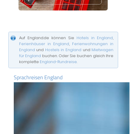
Auf England.de können Sie
Hotels in England
,
Ferienhäuser in England
,
Ferienwohnungen in
England
und
Hostels in England
und
Mietwagen
für England
buchen. Oder Sie buchen gleich Ihre
komplette
England-Rundreise
.
Sprachreisen England