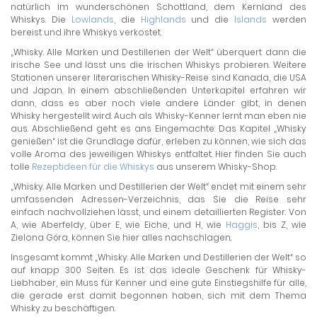
natürlich im wunderschönen Schottland, dem Kernland des
Whiskys. Die
Lowlands
, die
Highlands
und die
Islands
werden
bereist und ihre Whiskys verkostet.
„Whisky. Alle Marken und Destillerien der Welt“ überquert dann die
irische See und lässt uns die irischen Whiskys probieren. Weitere
Stationen unserer literarischen Whisky-Reise sind Kanada, die USA
und Japan. In einem abschließenden Unterkapitel erfahren wir
dann, dass es aber noch viele andere Länder gibt, in denen
Whisky hergestellt wird. Auch als Whisky-Kenner lernt man eben nie
aus. Abschließend geht es ans Eingemachte: Das Kapitel „Whisky
genießen“ ist die Grundlage dafür, erleben zu können, wie sich das
volle Aroma des jeweiligen Whiskys entfaltet. Hier finden Sie auch
tolle
Rezeptideen für die Whiskys
aus unserem Whisky-Shop.
„Whisky. Alle Marken und Destillerien der Welt“ endet mit einem sehr
umfassenden Adressen-Verzeichnis, das Sie die Reise sehr
einfach nachvollziehen lässt, und einem detaillierten Register. Von
A, wie Aberfeldy, über E, wie Eiche, und H, wie
Haggis
, bis Z, wie
Zielona Góra, können Sie hier alles nachschlagen.
Insgesamt kommt „Whisky. Alle Marken und Destillerien der Welt“ so
auf knapp 300 Seiten. Es ist das ideale Geschenk für Whisky-
Liebhaber, ein Muss für Kenner und eine gute Einstiegshilfe für alle,
die gerade erst damit begonnen haben, sich mit dem Thema
Whisky zu beschäftigen.