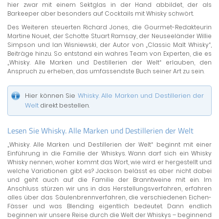
hier zwar mit einem Sektglas in der Hand abbildet, der als
Barkeeper aber besonders auf Cocktails mit Whisky schwört.
Des Weiteren steuerten Richard Jones, die Gourmet-Redakteurin
Martine Nouet, der Schotte Stuart Ramsay, der Neuseeländer Willie
Simpson und Ian Wisniewski, der Autor von „Classic Malt Whisky“,
Beiträge hinzu. So entstand ein wahres Team von Experten, die es
„Whisky. Alle Marken und Destillerien der Welt“ erlauben, den
Anspruch zu erheben, das umfassendste Buch seiner Art zu sein.
Hier können Sie
Whisky. Alle Marken und Destillerien der
Welt
direkt bestellen.
Lesen Sie Whisky. Alle Marken und Destillerien der Welt
„Whisky. Alle Marken und Destillerien der Welt“ beginnt mit einer
Einführung in die Familie der Whiskys. Wann darf sich ein Whisky
Whisky nennen, woher kommt das Wort, wie wird er hergestellt und
welche Variationen gibt es? Jackson belässt es aber nicht dabei
und geht auch auf die Familie der Branntweine mit ein. Im
Anschluss stürzen wir uns in das Herstellungsverfahren, erfahren
alles über das Säulenbrennverfahren, die verschiedenen Eichen-
Fässer und was Blending eigentlich bedeutet. Dann endlich
beginnen wir unsere Reise durch die Welt der Whiskys – beginnend