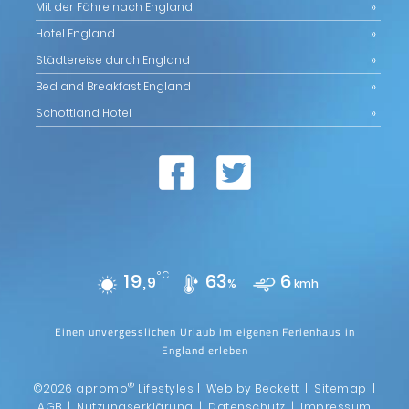
Mit der Fähre nach England
Hotel England
Städtereise durch England
Bed and Breakfast England
Schottland Hotel
19,
°C
63
6
9
%
kmh
Einen unvergesslichen Urlaub im eigenen Ferienhaus in
England erleben
®
©2026 apromo
Lifestyles |
Web by Beckett
|
Sitemap
|
AGB
|
Nutzungserklärung
|
Datenschutz
|
Impressum