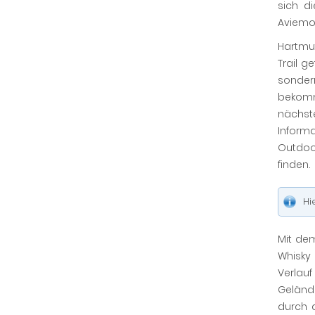
sich d
Aviemo
Hartmu
Trail g
sonder
bekom
nächs
Inform
Outdoo
finden.
Hi
Mit de
Whisky
Verlau
Geländ
durch 