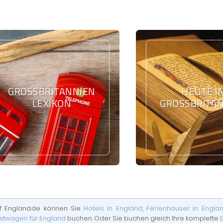
GROSSBRITANNIEN L
HEUTE I
EXIKON
GROSSBRITAN
f England.de können Sie
Hotels in England
,
Ferienhäuser in Engla
etwagen für England
buchen. Oder Sie buchen gleich Ihre komplette