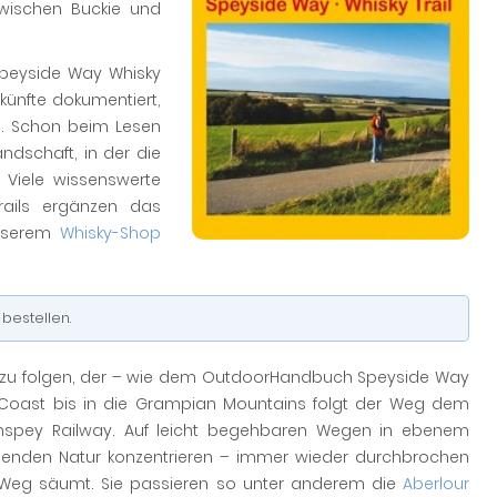
ischen Buckie und
peyside Way Whisky
rkünfte dokumentiert,
n. Schon beim Lesen
ndschaft, in der die
 Viele wissenswerte
rails ergänzen das
unserem
Whisky-Shop
 bestellen.
zu folgen, der – wie dem OutdoorHandbuch Speyside Way
y Coast bis in die Grampian Mountains folgt der Weg dem
rathspey Railway. Auf leicht begehbaren Wegen in ebenem
genden Natur konzentrieren – immer wieder durchbrochen
 Weg säumt. Sie passieren so unter anderem die
Aberlour