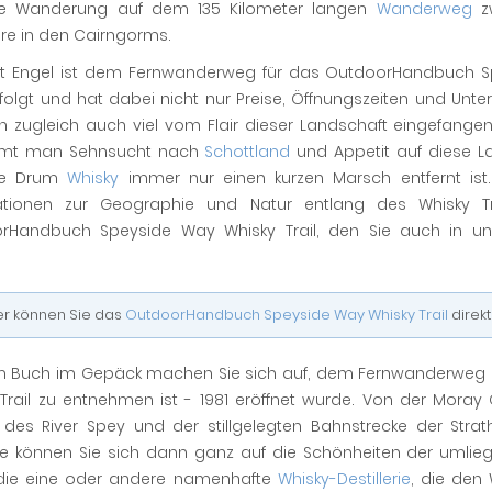
ie Wanderung auf dem 135 Kilometer langen
Wanderweg
zw
re in den Cairngorms.
t Engel ist dem Fernwanderweg für das OutdoorHandbuch S
efolgt und hat dabei nicht nur Preise, Öffnungszeiten und Unte
n zugleich auch viel vom Flair dieser Landschaft eingefange
mt man Sehnsucht nach
Schottland
und Appetit auf diese La
te Drum
Whisky
immer nur einen kurzen Marsch entfernt ist.
ationen zur Geographie und Natur entlang des Whisky T
rHandbuch Speyside Way Whisky Trail, den Sie auch in 
er können Sie das
OutdoorHandbuch Speyside Way Whisky Trail
direkt
m Buch im Gepäck machen Sie sich auf, dem Fernwanderweg 
 Trail zu entnehmen ist - 1981 eröffnet wurde. Von der Mora
f des River Spey und der stillgelegten Bahnstrecke der St
e können Sie sich dann ganz auf die Schönheiten der umlie
die eine oder andere namenhafte
Whisky-Destillerie
, die den