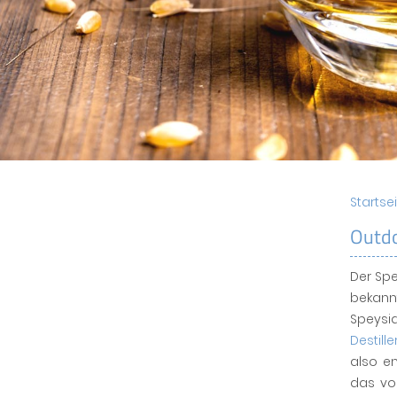
Startse
Outdo
Der Spe
bekann
Speysi
Destille
also en
das vol