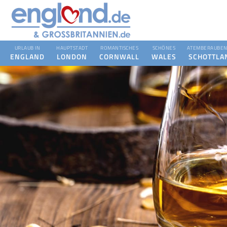
URLAUB IN
HAUPTSTADT
ROMANTISCHES
SCHÖNES
ATEMBERAUBEN
ENGLAND
LONDON
CORNWALL
WALES
SCHOTTLA