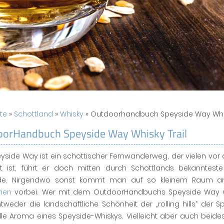
ite
»
Schottland
»
Whisky
» Outdoorhandbuch Speyside Way Whis
orHandbuch Speyside Way Whisky Trail
yside Way ist ein schottischer Fernwanderweg, der vielen vor a
t ist, führt er doch mitten durch Schottlands bekannteste
de. Nirgendwo sonst kommt man auf so kleinem Raum a
rien
vorbei. Wer mit dem OutdoorHandbuchs Speyside Way un
tweder die landschaftliche Schönheit der „rolling hills“ der 
le Aroma eines Speyside-Whiskys. Vielleicht aber auch beides.