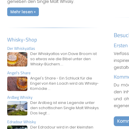
genießen den Single Malt Whisky.
Mehr lesen »
Besuc
Whisky-Shop
Ersten
Der Whiskyatlas
Verfas
Der Whiskyatlas von Dave Broom ist
so etwas wie die Bibel unter den
inspiri
Whisky-Büchern.
...
gestal
Angel's Share
Kommen
Angel's Share - Ein Schluck für die
Engel von Ken Loach wird als Whisky-
Du möc
Komödie
...
den In
Ardbeg Whisky
und oh
Der Ardbeg ist eine Legende unter
eigene
den schottischen Single Malt Whiskys.
Das liegt
...
Komm
Edradour Whisky
Der Edradour wird in der kleinsten