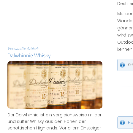
Destill
Mit de
Wander
gönnen
wird zw
Outdoo
Verwandte Artikel:
kennen
Dalwhinnie Whisky
St
Der Dalwhinnie ist ein vergleichsweise milder
und süßer Whisky aus den Höhen der
He
schottischen Highlands. Vor allem Einsteiger