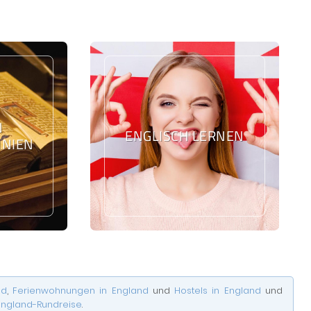
N
ENGLISCH LERNEN
NIEN
nd
,
Ferienwohnungen in England
und
Hostels in England
und
England-Rundreise
.