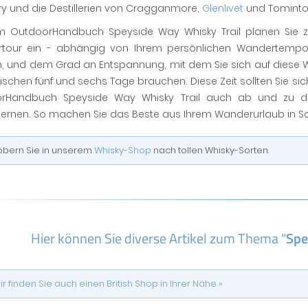
ery und die Destillerien von Cragganmore,
Glenlivet
und Tominto
m OutdoorHandbuch Speyside Way Whisky Trail planen Sie zw
tour ein - abhängig von Ihrem persönlichen Wandertempo, d
, und dem Grad an Entspannung, mit dem Sie sich auf diese Wa
ischen fünf und sechs Tage brauchen. Diese Zeit sollten Sie si
rHandbuch Speyside Way Whisky Trail auch ab und zu d
lernen. So machen Sie das Beste aus Ihrem Wanderurlaub in Sc
öbern Sie in unserem
Whisky-Shop
nach tollen Whisky-Sorten.
Hier können Sie diverse Artikel zum Thema "
Spe
ir finden Sie auch einen British Shop in Ihrer Nähe »