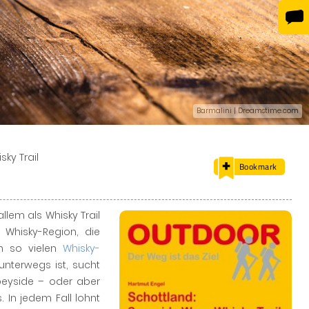
Barmalini | Dreamstime.com
ky Trail
Bookmark
llem als Whisky Trail
 Whisky-Region, die
n so vielen
Whisky-
terwegs ist, sucht
Speyside – oder aber
 In jedem Fall lohnt