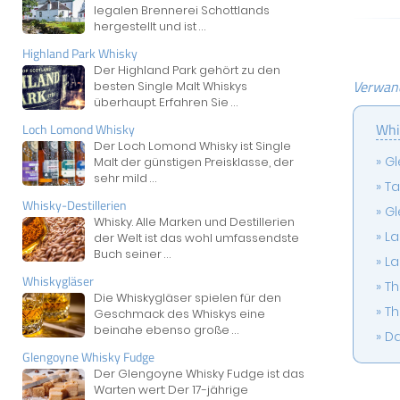
legalen Brennerei Schottlands
hergestellt und ist
...
Highland Park Whisky
Der Highland Park gehört zu den
Verwand
besten Single Malt Whiskys
überhaupt. Erfahren Sie
...
Whi
Loch Lomond Whisky
Der Loch Lomond Whisky ist Single
Gl
Malt der günstigen Preisklasse, der
sehr mild
...
Ta
Whisky-Destillerien
Gl
Whisky. Alle Marken und Destillerien
La
der Welt ist das wohl umfassendste
Buch seiner
...
La
Whiskygläser
Th
Die Whiskygläser spielen für den
Th
Geschmack des Whiskys eine
beinahe ebenso große
...
Da
Glengoyne Whisky Fudge
Der Glengoyne Whisky Fudge ist das
Warten wert: Der 17-jährige