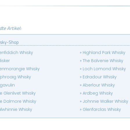
te Artikel:
sky-Shop
enfiddich Whisky
Highland Park Whisky
lisker
The Balvenie Whisky
enmorangie Whisky
Loch Lomond Whisky
phroaig Whisky
Edradour Whisky
gavulin
Aberlour Whisky
e Glenlivet Whisky
Ardbeg Whisky
e Dalmore Whisky
Johnnie Walker Whisky
lwhinnie Whisky
Glenfarclas Whisky