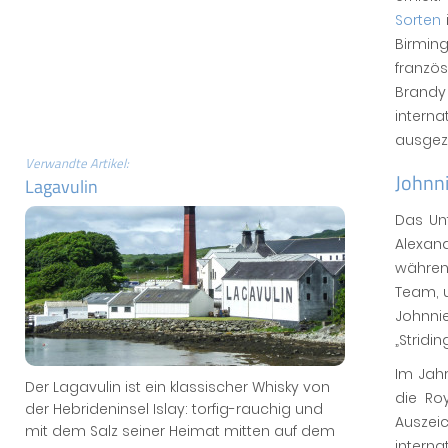
Sorten
Birmin
franzö
Brandy 
intern
ausgez
Verwandte Artikel:
Johnni
Lagavulin
Das Un
Alexan
währen
Team, u
Johnni
„Stridi
Im Jah
Der Lagavulin ist ein klassischer Whisky von
die Ro
der Hebrideninsel Islay: torfig-rauchig und
Auszeic
mit dem Salz seiner Heimat mitten auf dem
interna