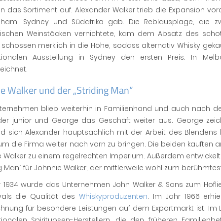
in das Sortiment auf. Alexander Walker trieb die Expansion vor
gham, Sydney und Südafrika gab. Die Reblausplage, die 
sischen Weinstöcken vernichtete, kam dem Absatz des schot
schossen merklich in die Höhe, sodass alternativ Whisky geka
ationalen Ausstellung in Sydney den ersten Preis. In Me
eichnet.
e Walker und der „Striding Man“
ternehmen blieb weiterhin in Familienhand und auch nach 
der junior und George das Geschäft weiter aus. George zeichn
d sich Alexander hauptsächlich mit der Arbeit des Blendens 
m die Firma weiter nach vorn zu bringen. Die beiden kauften a
e Walker zu einem regelrechten Imperium. Außerdem entwick
ng Man“ für Johnnie Walker, der mittlerweile wohl zum berühmte
r 1934 wurde das Unternehmen John Walker & Sons zum Hoflief
yals die Qualität des
Whiskyproduzenten
. Im Jahr 1966 erh
hnung für besondere Leistungen auf dem Exportmarkt ist. Im 
tionalen Spirituosen-Herstellern, die den früheren Familienbe