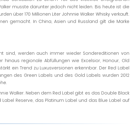
ker musste darunter jedoch nicht leiden. Bis heute ist die
rden über 170 Millionen Liter Johnnie Walker Whisky verkauft.
men gemacht. In China, Asien und Russland gilt die Marke
nnt sind, werden auch immer wieder Sondereditionen von
 hinaus regionale Abfüllungen wie Excelsior, Honour, Old
tärkt ein Trend zu Luxusversionen erkennbar. Der Red Label
üllungen des Green Labels und des Gold Labels wurden 2012
öhe.
nnie Walker. Neben dem Red Label gibt es das Double Black
old Label Reserve, das Platinum Label und das Blue Label auf