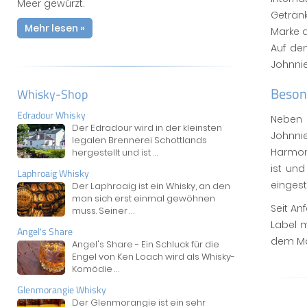
Meer gewürzt.
Getränk
Mehr lesen »
Marke d
Auf de
Johnnie
Beson
Whisky-Shop
Edradour Whisky
Neben 
Der Edradour wird in der kleinsten
Johnni
legalen Brennerei Schottlands
Harmony
hergestellt und ist
...
ist und
Laphroaig Whisky
eingest
Der Laphroaig ist ein Whisky, an den
man sich erst einmal gewöhnen
Seit An
muss. Seiner
...
Label m
Angel's Share
dem Ma
Angel's Share - Ein Schluck für die
Engel von Ken Loach wird als Whisky-
Komödie
...
Glenmorangie Whisky
Der Glenmorangie ist ein sehr