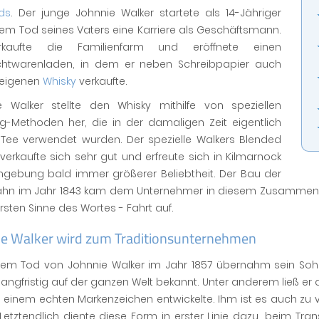
ds
. Der junge Johnnie Walker startete als 14-Jähriger
em Tod seines Vaters eine Karriere als Geschäftsmann.
rkaufte die Familienfarm und eröffnete einen
htwarenladen, in dem er neben Schreibpapier auch
 eigenen
Whisky
verkaufte.
e Walker stellte den Whisky mithilfe von speziellen
ng-Methoden her, die in der damaligen Zeit eigentlich
r Tee verwendet wurden. Der spezielle Walkers Blended
verkaufte sich sehr gut und erfreute sich in Kilmarnock
gebung bald immer größerer Beliebtheit. Der Bau der
ahn im Jahr 1843 kam dem Unternehmer in diesem Zusammenh
sten Sinne des Wortes - Fahrt auf.
ie Walker wird zum Traditionsunternehmen
em Tod von Johnnie Walker im Jahr 1857 übernahm sein Soh
langfristig auf der ganzen Welt bekannt. Unter anderem ließ er d
 einem echten Markenzeichen entwickelte. Ihm ist es auch zu 
. Letztendlich diente diese Form in erster Linie dazu, beim 