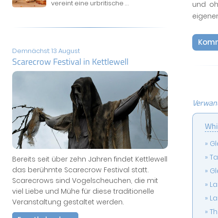
vereint eine urbritische
...
und oh
eigene
Komm
Demnächst: 13 August
Scarecrow Festival in Kettlewell
Verwand
Whi
Gl
Ta
Bereits seit über zehn Jahren findet Kettlewell
das berühmte Scarecrow Festival statt.
Gl
Scarecrows sind Vogelscheuchen, die mit
La
viel Liebe und Mühe für diese traditionelle
La
Veranstaltung gestaltet werden.
Th