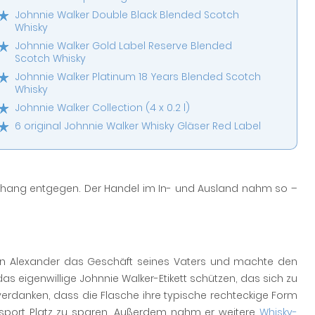
Johnnie Walker Double Black Blended Scotch
Whisky
Johnnie Walker Gold Label Reserve Blended
Scotch Whisky
Johnnie Walker Platinum 18 Years Blended Scotch
Whisky
Johnnie Walker Collection (4 x 0.2 l)
6 original Johnnie Walker Whisky Gläser Red Label
ang entgegen. Der Handel im In- und Ausland nahm so –
n Alexander das Geschäft seines Vaters und machte den
as eigenwillige Johnnie Walker-Etikett schützen, das sich zu
verdanken, dass die Flasche ihre typische rechteckige Form
Transport Platz zu sparen. Außerdem nahm er weitere
Whisky-