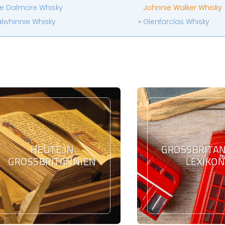
e Dalmore Whisky
Johnnie Walker Whisky
lwhinnie Whisky
Glenfarclas Whisky
HEUTE IN
GROSSBRITANN
GROSSBRITANNIEN
EXIKON