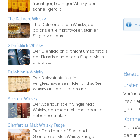
fruchtiger, blumiger Whisky, der
schnell gefällt.
...
The Dalmore Whisky
The Dalmore ist ein Whisky, der
He
polarisiert, ein kraftvoller, starker
Single Malt aus
...
Glenfiddich Whisky
Der Glenfiddich gilt nicht umsonst als
der Klassiker unter den Single Malts
und als
...
Dalwhinnie Whisky
Besuc
Der Dalwhinnie ist ein
vergleichsweise milder und süßer
Ersten
Whisky aus den Höhen der
...
Verfas
Aberlour Whisky
inspiri
Der Aberlour ist ein Single Malt
gestal
Whisky, den man nicht mal ebenso
nebenbei trinkt. Er
...
Kommen
Glenfarclas Malt Whisky Fudge
Du möc
Der Gardiner's of Scotland
den In
Glenfarclas Malt Whisky Fudge