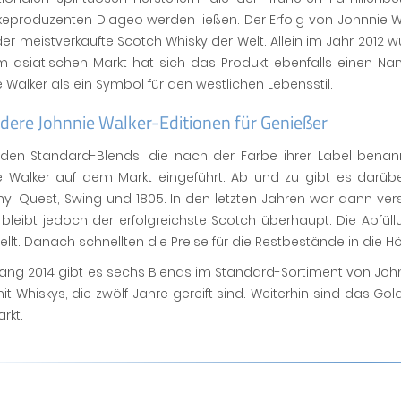
eproduzenten Diageo werden ließen. Der Erfolg von Johnnie Wal
er meistverkaufte Scotch Whisky der Welt. Allein im Jahr 2012 wu
m asiatischen Markt hat sich das Produkt ebenfalls einen Na
 Walker als ein Symbol für den westlichen Lebensstil.
dere Johnnie Walker-Editionen für Genießer
den Standard-Blends, die nach der Farbe ihrer Label bena
e Walker auf dem Markt eingeführt. Ab und zu gibt es darüber
, Quest, Swing und 1805. In den letzten Jahren war dann vers
 bleibt jedoch der erfolgreichste Scotch überhaupt. Die Abf
ellt. Danach schnellten die Preise für die Restbestände in die H
fang 2014 gibt es sechs Blends im Standard-Sortiment von Joh
it Whiskys, die zwölf Jahre gereift sind. Weiterhin sind das G
rkt.