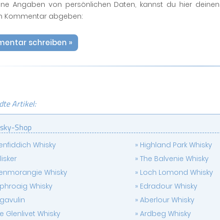
ne Angaben von persönlichen Daten, kannst du hier deinen
n Kommentar abgeben:
entar schreiben »
te Artikel:
sky-Shop
enfiddich Whisky
Highland Park Whisky
lisker
The Balvenie Whisky
enmorangie Whisky
Loch Lomond Whisky
phroaig Whisky
Edradour Whisky
gavulin
Aberlour Whisky
e Glenlivet Whisky
Ardbeg Whisky