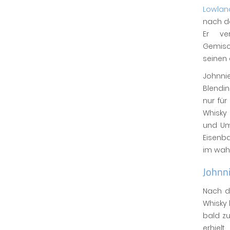
Lowlan
nach d
Er ve
Gemisc
seinen
Johnni
Blendi
nur fü
Whisky 
und Um
Eisenb
im wahr
Johnn
Nach d
Whisky 
bald zu
erhielt