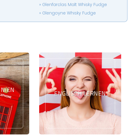
Glenfarclas Malt Whisky Fudge
Glengoyne Whisky Fudge
IEN L
ENGLISCH LERNEN