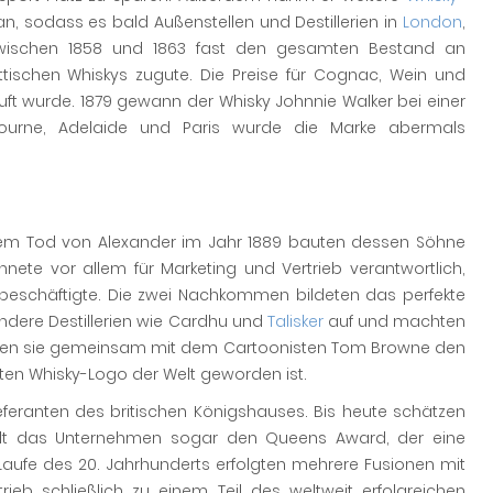
an, sodass es bald Außenstellen und Destillerien in
London
,
zwischen 1858 und 1863 fast den gesamten Bestand an
tischen Whiskys zugute. Die Preise für Cognac, Wein und
uft wurde. 1879 gewann der Whisky Johnnie Walker bei einer
lbourne, Adelaide und Paris wurde die Marke abermals
dem Tod von Alexander im Jahr 1889 bauten dessen Söhne
ete vor allem für Marketing und Vertrieb verantwortlich,
beschäftigte. Die zwei Nachkommen bildeten das perfekte
ndere Destillerien wie Cardhu und
Talisker
auf und machten
elten sie gemeinsam mit dem Cartoonisten Tom Browne den
sten Whisky-Logo der Welt geworden ist.
eranten des britischen Königshauses. Bis heute schätzen
ielt das Unternehmen sogar den Queens Award, der eine
Laufe des 20. Jahrhunderts erfolgten mehrere Fusionen mit
trieb schließlich zu einem Teil des weltweit erfolgreichen