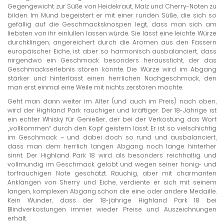
Gegengewicht zur Süße von Heidekraut, Malz und Cherry-Noten zu
bilden. Im Mund begeistert er mit einer runden Süße, die sich so
gefällig auf die Geschmacksknospen legt, dass man sich am
liebsten von ihr einlullen lassen würde. Sie lässt eine leichte Würze
durchklingen, angereichert durch die Aromen aus den Fässern
europäischer Eiche, ist aber so harmonisch ausbalanciert, dass
nirgendwo ein Geschmack besonders heraussticht, der das
Geschmackserlebnis stören könnte. Die Würze wird im Abgang
stärker und hinterlässt einen herrlichen Nachgeschmack, den
man erst einmal eine Weile mit nichts zerstören möchte.
Geht man dann weiter im Alter (und auch im Preis) nach oben,
wird der Highland Park rauchiger und kräftiger. Der 18-Jährige ist
ein echter Whisky für Genießer, der bei der Verkostung das Wort
„vollkommen“ durch den Kopf geistern lässt. Er ist so vielschichtig
im Geschmack – und dabei doch so rund und ausbalanciert,
dass man dem herrlich langen Abgang noch lange hinterher
sinnt. Der Highland Park 18 wird als besonders reichhaltig und
vollmundig im Geschmack gelobt und wegen seiner honig- und
torfrauchigen Note geschätzt. Rauchig, aber mit charmanten
Anklängen von Sherry und Eiche, verdiente er sich mit seinem
langen, komplexen Abgang schon die eine oder andere Medaille.
Kein Wunder, dass der 18-jährige Highland Park 18 bei
Blindverkostungen immer wieder Preise und Auszeichnungen
erhält.