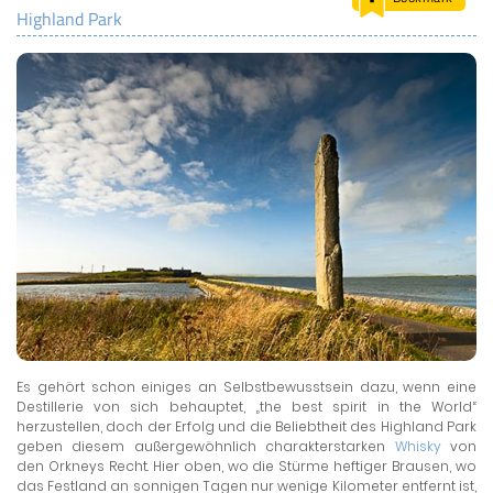
Highland Park
LAND & LEUTE
LERNCENTER
ENGLISCH
ENGLAND ZUHAUSE
BRITISH SHOP
Es gehört schon einiges an Selbstbewusstsein dazu, wenn eine
Destillerie von sich behauptet, „the best spirit in the World“
herzustellen, doch der Erfolg und die Beliebtheit des Highland Park
geben diesem außergewöhnlich charakterstarken
Whisky
von
den Orkneys Recht. Hier oben, wo die Stürme heftiger Brausen, wo
das Festland an sonnigen Tagen nur wenige Kilometer entfernt ist,