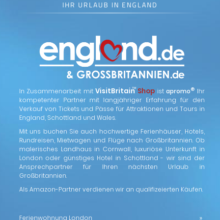
IHR URLAUB IN ENGLAND
™
VisitBritain
Shop
®
In Zusammenarbeit mit
ist
apromo
Ihr
kompetenter Partner mit langjähriger Erfahrung für den
Verkauf von Tickets und Pässe für Attraktionen und Tours in
England, Schottland und Wales.
Mit uns buchen Sie auch hochwertige Ferienhäuser, Hotels,
Rundreisen, Mietwagen und Flüge nach Großbritannien. Ob
malerisches Landhaus in Cornwall, luxuriöse Unterkunft in
London oder günstiges Hotel in Schottland - wir sind der
Ansprechpartner für Ihren nächsten Urlaub in
Großbritannien.
Als Amazon-Partner verdienen wir an qualifizeierten Käufen.
Ferienwohnung London