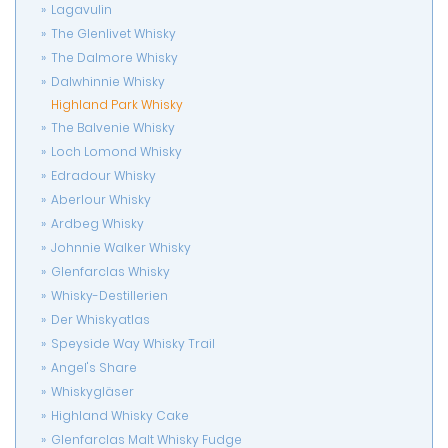
Lagavulin
The Glenlivet Whisky
The Dalmore Whisky
Dalwhinnie Whisky
Highland Park Whisky
The Balvenie Whisky
Loch Lomond Whisky
Edradour Whisky
Aberlour Whisky
Ardbeg Whisky
Johnnie Walker Whisky
Glenfarclas Whisky
Whisky-Destillerien
Der Whiskyatlas
Speyside Way Whisky Trail
Angel's Share
Whiskygläser
Highland Whisky Cake
Glenfarclas Malt Whisky Fudge