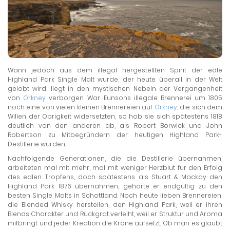
Wann jedoch aus dem illegal hergestellten Spirit der edle
Highland Park Single Malt wurde, der heute überall in der Welt
gelobt wird, liegt in den mystischen Nebeln der Vergangenheit
von
Orkney
verborgen. War Eunsons illegale Brennerei um 1805
noch eine von vielen kleinen Brennereien auf
Orkney
, die sich dem
Willen der Obrigkeit widersetzten, so hob sie sich spätestens 1818
deutlich von den anderen ab, als Robert Borwick und John
Robertson zu Mitbegründern der heutigen Highland Park-
Destillerie wurden.
Nachfolgende Generationen, die die Destillerie übernahmen,
arbeiteten mal mit mehr, mal mit weniger Herzblut für den Erfolg
des edlen Tropfens, doch spätestens als Stuart & Mackay den
Highland Park 1876 übernahmen, gehörte er endgültig zu den
besten Single Malts in Schottland. Noch heute lieben Brennereien,
die Blended Whisky herstellen, den Highland Park, weil er ihren
Blends Charakter und Rückgrat verleiht, weil er Struktur und Aroma
mitbringt und jeder Kreation die Krone aufsetzt. Ob man es glaubt