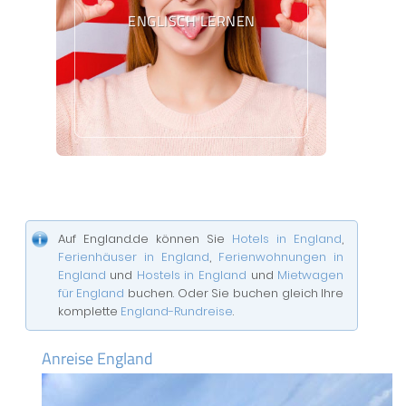
ENGLISCH LERNEN
Auf England.de können Sie
Hotels in England
,
Ferienhäuser in England
,
Ferienwohnungen in
England
und
Hostels in England
und
Mietwagen
für England
buchen. Oder Sie buchen gleich Ihre
komplette
England-Rundreise
.
Anreise England