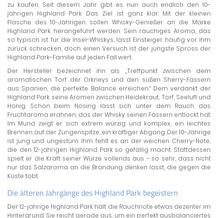
zu kaufen. Seit diesem Jahr gibt es nun auch endlich den 10-
jährigen Highland Park. Das Ziel ist ganz klar: Mit der kleinen
Flasche des 10-Jährigen sollen Whisky-Genießer an die Marke
Highland Park herangeführt werden. Sein rauchiges Aroma, das
so typisch ist für die Insel-Whiskys, lässt Einsteiger häufig vor ihm
zurück schrecken, doch einen Versuch ist der jüngste Spross der
Highland Park-Familie auf jeden Fall wert.
Der Hersteller bezeichnet ihn als „Treffpunkt zwischen dem
aromatischen Torf der Orkneys und den süßen Sherry-Fässern
aus Spanien, die perfekte Balance erreichen.“ Dem verdankt der
Highland Park seine Aromen zwischen Heidekraut, Torf, Seeluft und
Honig. Schon beim Nosing lässt sich unter dem Rauch das
Fruchtaroma erahnen, das der Whisky seinen Fässern entlockt hat.
Im Mund zeigt er sich extrem würzig und komplex, ein leichtes
Brennen auf der Zungenspitze, ein kräftiger Abgang. Der 10-Jährige
ist jung und ungestüm. Ihm fehlt es an der weichen Cherry-Note,
die den 12-jährigen Highland Park so gefällig macht. Stattdessen
spielt er die Kraft seiner Würze vollends aus – so sehr, dass nicht
nur das Salzaroma an die Brandung denken lässt, die gegen die
Küste tobt.
Die älteren Jahrgänge des Highland Park begeistern
Der 12-jährige Highland Park hält die Rauchnote etwas dezenter im
Hintergrund. Sie reicht gerade aus, um ein perfekt ausbalanciertes