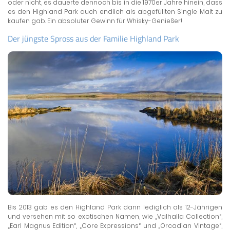
oder nicht, es dauerte dennoch bis in die 1970er Jahre hinein, dass
es den Highland Park auch endlich als abgefüllten Single Malt zu
kaufen gab. Ein absoluter Gewinn für Whisky-Genießer!
Der jüngste Spross aus der Familie Highland Park
Bis 2013 gab es den Highland Park dann lediglich als 12-Jährigen
und versehen mit so exotischen Namen, wie „Valhalla Collection“,
„Earl Magnus Edition“, „Core Expressions“ und „Orcadian Vintage“,