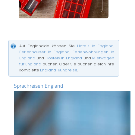
Auf England.de können Sie
Hotels in England
,
Ferienhäuser in England
,
Ferienwohnungen in
England
und
Hostels in England
und
Mietwagen
für England
buchen. Oder Sie buchen gleich Ihre
komplette
England-Rundreise
.
Sprachreisen England