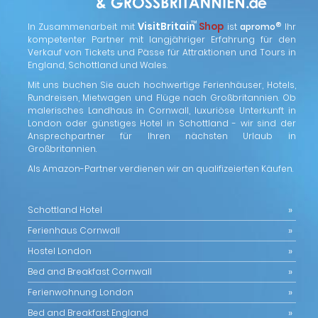
™
VisitBritain
Shop
®
In Zusammenarbeit mit
ist
apromo
Ihr
kompetenter Partner mit langjähriger Erfahrung für den
Verkauf von Tickets und Pässe für Attraktionen und Tours in
England, Schottland und Wales.
Mit uns buchen Sie auch hochwertige Ferienhäuser, Hotels,
Rundreisen, Mietwagen und Flüge nach Großbritannien. Ob
malerisches Landhaus in Cornwall, luxuriöse Unterkunft in
London oder günstiges Hotel in Schottland - wir sind der
Ansprechpartner für Ihren nächsten Urlaub in
Großbritannien.
Als Amazon-Partner verdienen wir an qualifizeierten Käufen.
Schottland Hotel
Ferienhaus Cornwall
Hostel London
Bed and Breakfast Cornwall
Ferienwohnung London
Bed and Breakfast England