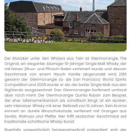
Der Klassiker unter den Whiskys aus Tain ist Glenmorangie The
Original, ein eleganter, blumiger 10-jähriger Single Malt Whisky, der
mit feinen Zitrus- und Pfirsich-Noten verfeinert wurde und dessen
Geschmack von einem Hauch Vanille abgerundet wird. 2010
gewann der Glenmorangie so die San Francisco World Spirits
Competition und 2009 wurde er als der beste Single Malt aus den
Highlands ausgezeichnet. Das Glenmorangie-Sortiment umfasst
aber noch mehr. Der Glenmorangie Quinta Ruban zum Beispiel,
der eher lateinamerikanisch als schottisch klingt, ist ein dunkler,
sehr intensiver Whisky mit einer Reifezeit von 10 Jahren. Sein Aroma
erinnert an dunkle Minzschokolade, verfeinert mit Orangen aus
Sevilla, Walnuss und Pfeffer. Hier trifft exotischer Geschmack auf
traditionelle schottische Whisky-Kunst.
Ebenfalls ungewöhnlich temperamentvoll präsentiert sich der