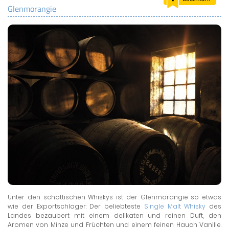
Glenmorangie
LAND & LEUTE
LERNCENTER
ENGLISCH
ENGLAND ZUHAUSE
BRITISH SHOP
Unter den schottischen Whiskys ist der Glenmorangie so etwas
wie der Exportschlager: Der beliebteste
Single Malt Whisky
des
Landes bezaubert mit einem delikaten und reinen Duft, den
Aromen von Minze und Früchten und einem feinen Hauch Vanille.