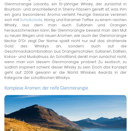
Glenmorangie Lasanta, ein 10-jähriger Whisky, der zunächst in
Bourbon- und anschließend in Sherry-Fässern gereift ist, was ihm
ein ganz besonderes Aroma verleiht. Feurige Gewürze vereinen
sich mit
Schokolade
, Honig und Karamel-Toffee zu einem reichen
Whisky, aus dem man auch Sultanen und Orangen
herausschmecken kann. Bei Glenmorangie beweist man den Mut
zu neuen Wegen und neuen Aromen, wie auch der Glenmorangie
Nectar D’Or zeigt. Der Name spielt nicht nur auf das strahlende
Gold des Whiskys an, sondern auch auf die
Geschmackskombination aus Orangenschalen, Sultanen, Datteln,
Kokos- und Muskatnuss. An Schottland denkt man zunächst nicht,
wenn man von diesem Glenmorangie probiert. Zu exotisch, zu
südlich inspiriert scheint dieser Whisky zu sein. Doch das Konzept
geht auf: 2008 gewann er die World Whiskies Awards in der
Kategorie der schottischen Whiskys.
Komplexe Aromen: der reife Glenmorangie