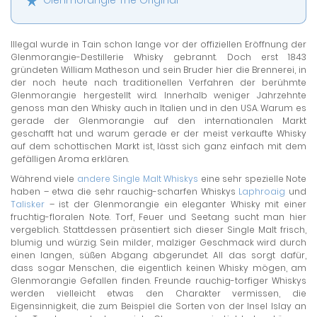
Illegal wurde in Tain schon lange vor der offiziellen Eröffnung der
Glenmorangie-Destillerie Whisky gebrannt. Doch erst 1843
gründeten William Matheson und sein Bruder hier die Brennerei, in
der noch heute nach traditionellen Verfahren der berühmte
Glenmorangie hergestellt wird. Innerhalb weniger Jahrzehnte
genoss man den Whisky auch in Italien und in den USA. Warum es
gerade der Glenmorangie auf den internationalen Markt
geschafft hat und warum gerade er der meist verkaufte Whisky
auf dem schottischen Markt ist, lässt sich ganz einfach mit dem
gefälligen Aroma erklären.
Während viele
andere Single Malt Whiskys
eine sehr spezielle Note
haben – etwa die sehr rauchig-scharfen Whiskys
Laphroaig
und
Talisker
– ist der Glenmorangie ein eleganter Whisky mit einer
fruchtig-floralen Note. Torf, Feuer und Seetang sucht man hier
vergeblich. Stattdessen präsentiert sich dieser Single Malt frisch,
blumig und würzig. Sein milder, malziger Geschmack wird durch
einen langen, süßen Abgang abgerundet. All das sorgt dafür,
dass sogar Menschen, die eigentlich keinen Whisky mögen, am
Glenmorangie Gefallen finden. Freunde rauchig-torfiger Whiskys
werden vielleicht etwas den Charakter vermissen, die
Eigensinnigkeit, die zum Beispiel die Sorten von der Insel Islay an