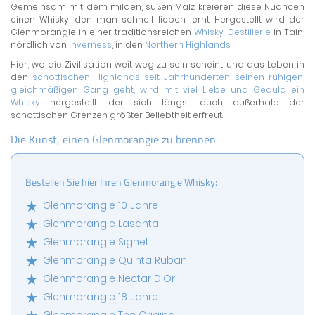
Gemeinsam mit dem milden, süßen Malz kreieren diese Nuancen
einen Whisky, den man schnell lieben lernt. Hergestellt wird der
Glenmorangie in einer traditionsreichen
Whisky-Destillerie
in Tain,
nördlich von
Inverness
, in den
Northern Highlands
.
Hier, wo die Zivilisation weit weg zu sein scheint und das Leben in
den
schottischen Highlands seit Jahrhunderten seinen ruhigen,
gleichmäßigen Gang geht, wird mit viel Liebe und Geduld ein
Whisky
hergestellt, der sich längst auch außerhalb der
schottischen Grenzen größter Beliebtheit erfreut.
Die Kunst, einen Glenmorangie zu brennen
Bestellen Sie hier Ihren Glenmorangie Whisky:
Glenmorangie 10 Jahre
Glenmorangie Lasanta
Glenmorangie Signet
Glenmorangie Quinta Ruban
Glenmorangie Nectar D'Or
Glenmorangie 18 Jahre
Glenmorangie The Original