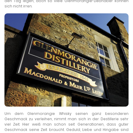
den Tag legen, doch so viele Glenmorangie-Liebhaber können
sich nicht irren.
Um dem Glenmorangie Whisky seinen ganz besonderen
Geschmack zu verleihen, nimmt man sich in der Destillerie sehr
viel Zeit. Hier weiß man schon seit Generationen, dass guter
Geschmack seine Zeit braucht. Geduld, Liebe und Hingabe sind