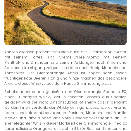
Ähnlich exotisch präsentieren sich auch der Glenmorangie Astar
mit seinem Toffee- und Crème-Brulee-Aroma, mit seinem
Menthol- und Zimtnoten und seinem Anklängen nach Birnen und
Aprikosen. Im Abgang zeigen sich dann auch Honig, Mandeln und
Kokosnuss. Der Glenmorangie Artein ist sogar noch etwas
fruchtiger: Rote Beeren, Honig und Minze machen das besondere
Aroma dieses Whiskys aus dem Hause Glenmorangie aus.
Schokoladenfreunde genießen den Glenmorangie Sonnalta PX,
einen 10-jährigen Whisky, der in seltenen Fässern aus Spanien
gelagert wird, die nicht umsonst „kings of sherry casks“ genannt
werden. Ihnen verdankt der Whisky sein ganz besonderes Aroma
nach schokoladenüberzogenen Rosinen, Mandeln und Vanille.
Ingwer und Zimt runden das volle Geschmackserlebnis ab. Ein
eher eleganter Whisky dieser Marke ist der Glenmorangie Finealta:
Karamellisierte Orange vereint sich mit Likör, Rosinen, Limetten und