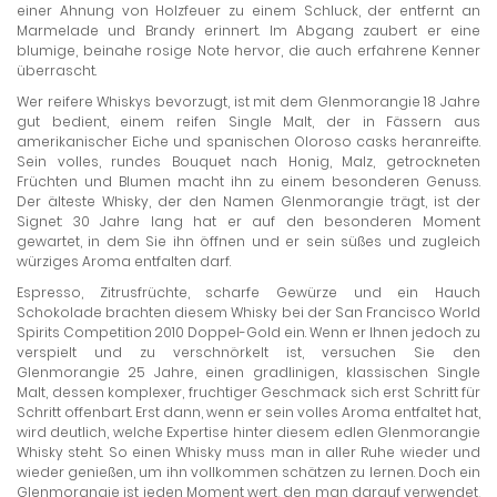
einer Ahnung von Holzfeuer zu einem Schluck, der entfernt an
Marmelade und Brandy erinnert. Im Abgang zaubert er eine
blumige, beinahe rosige Note hervor, die auch erfahrene Kenner
überrascht.
Wer reifere Whiskys bevorzugt, ist mit dem Glenmorangie 18 Jahre
gut bedient, einem reifen Single Malt, der in Fässern aus
amerikanischer Eiche und spanischen Oloroso casks heranreifte.
Sein volles, rundes Bouquet nach Honig, Malz, getrockneten
Früchten und Blumen macht ihn zu einem besonderen Genuss.
Der älteste Whisky, der den Namen Glenmorangie trägt, ist der
Signet: 30 Jahre lang hat er auf den besonderen Moment
gewartet, in dem Sie ihn öffnen und er sein süßes und zugleich
würziges Aroma entfalten darf.
Espresso, Zitrusfrüchte, scharfe Gewürze und ein Hauch
Schokolade brachten diesem Whisky bei der San Francisco World
Spirits Competition 2010 Doppel-Gold ein. Wenn er Ihnen jedoch zu
verspielt und zu verschnörkelt ist, versuchen Sie den
Glenmorangie 25 Jahre, einen gradlinigen, klassischen Single
Malt, dessen komplexer, fruchtiger Geschmack sich erst Schritt für
Schritt offenbart. Erst dann, wenn er sein volles Aroma entfaltet hat,
wird deutlich, welche Expertise hinter diesem edlen Glenmorangie
Whisky steht. So einen Whisky muss man in aller Ruhe wieder und
wieder genießen, um ihn vollkommen schätzen zu lernen. Doch ein
Glenmorangie ist jeden Moment wert, den man darauf verwendet,