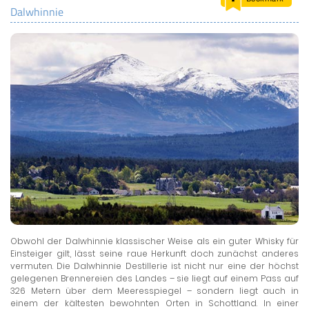
Dalwhinnie
LAND & LEUTE
LERNCENTER
ENGLISCH
ENGLAND ZUHAUSE
BRITISH SHOP
Obwohl der Dalwhinnie klassischer Weise als ein guter Whisky für
Einsteiger gilt, lässt seine raue Herkunft doch zunächst anderes
vermuten. Die Dalwhinnie Destillerie ist nicht nur eine der höchst
gelegenen Brennereien des Landes – sie liegt auf einem Pass auf
326 Metern über dem Meeresspiegel – sondern liegt auch in
einem der kältesten bewohnten Orten in Schottland. In einer