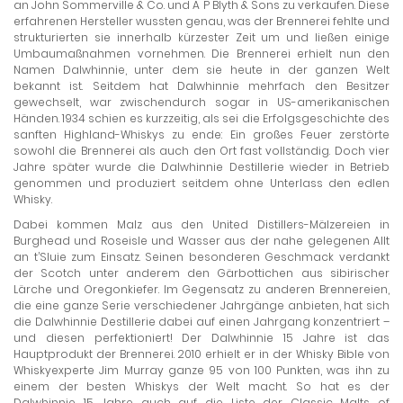
an John Sommerville & Co. und A P Blyth & Sons zu verkaufen. Diese
erfahrenen Hersteller wussten genau, was der Brennerei fehlte und
strukturierten sie innerhalb kürzester Zeit um und ließen einige
Umbaumaßnahmen vornehmen. Die Brennerei erhielt nun den
Namen Dalwhinnie, unter dem sie heute in der ganzen Welt
bekannt ist. Seitdem hat Dalwhinnie mehrfach den Besitzer
gewechselt, war zwischendurch sogar in US-amerikanischen
Händen. 1934 schien es kurzzeitig, als sei die Erfolgsgeschichte des
sanften Highland-Whiskys zu ende: Ein großes Feuer zerstörte
sowohl die Brennerei als auch den Ort fast vollständig. Doch vier
Jahre später wurde die Dalwhinnie Destillerie wieder in Betrieb
genommen und produziert seitdem ohne Unterlass den edlen
Whisky.
Dabei kommen Malz aus den United Distillers-Mälzereien in
Burghead und Roseisle und Wasser aus der nahe gelegenen Allt
an t’Sluie zum Einsatz. Seinen besonderen Geschmack verdankt
der Scotch unter anderem den Gärbottichen aus sibirischer
Lärche und Oregonkiefer. Im Gegensatz zu anderen Brennereien,
die eine ganze Serie verschiedener Jahrgänge anbieten, hat sich
die Dalwhinnie Destillerie dabei auf einen Jahrgang konzentriert –
und diesen perfektioniert! Der Dalwhinnie 15 Jahre ist das
Hauptprodukt der Brennerei. 2010 erhielt er in der Whisky Bible von
Whiskyexperte Jim Murray ganze 95 von 100 Punkten, was ihn zu
einem der besten Whiskys der Welt macht. So hat es der
Dalwhinnie 15 Jahre auch auf die Liste der Classic Malts of