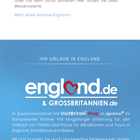
oder mit dem Schiff anreisen: Hier finden Sie alles
Wissenswerte.
Mehr lesen:
Anreise England »
IHR URLAUB IN ENGLAND
™
VisitBritain
Shop
®
In Zusammenarbeit mit
ist
apromo
Ihr
kompetenter Partner mit langjähriger Erfahrung für den
Verkauf von Tickets und Pässe für Attraktionen und Tours in
England, Schottland und Wales.
Mit uns buchen Sie auch hochwertige Ferienhäuser, Hotels,