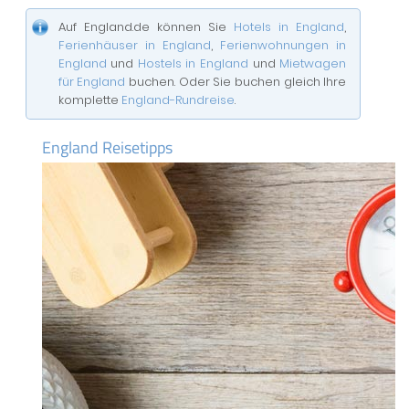
Auf England.de können Sie
Hotels in England
,
Ferienhäuser in England
,
Ferienwohnungen in
England
und
Hostels in England
und
Mietwagen
für England
buchen. Oder Sie buchen gleich Ihre
komplette
England-Rundreise
.
England Reisetipps