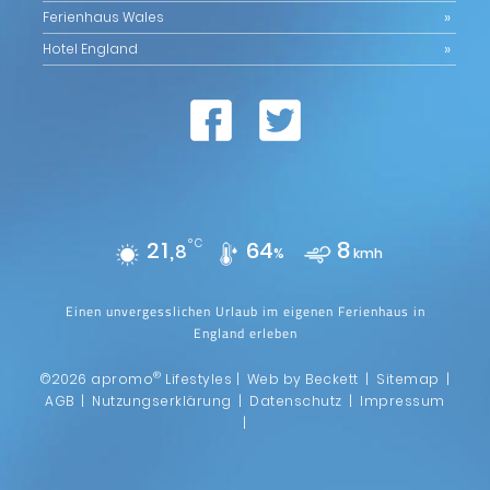
Ferienhaus Wales
Hotel England
21,
°C
64
8
8
%
kmh
Einen unvergesslichen Urlaub im eigenen Ferienhaus in
England erleben
®
©2026 apromo
Lifestyles |
Web by Beckett
|
Sitemap
|
AGB
|
Nutzungserklärung
|
Datenschutz
|
Impressum
|