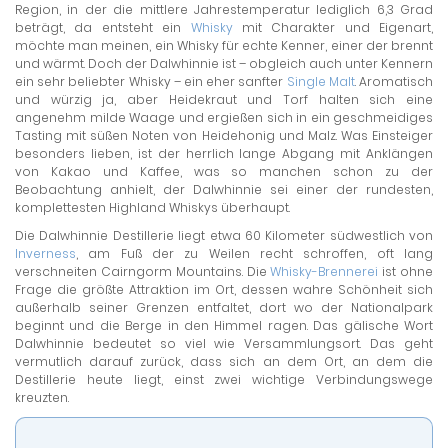
Region, in der die mittlere Jahrestemperatur lediglich 6,3 Grad
beträgt, da entsteht ein
Whisky
mit Charakter und Eigenart,
möchte man meinen, ein Whisky für echte Kenner, einer der brennt
und wärmt. Doch der Dalwhinnie ist – obgleich auch unter Kennern
ein sehr beliebter Whisky – ein eher sanfter
Single Malt
. Aromatisch
und würzig ja, aber Heidekraut und Torf halten sich eine
angenehm milde Waage und ergießen sich in ein geschmeidiges
Tasting mit süßen Noten von Heidehonig und Malz. Was Einsteiger
besonders lieben, ist der herrlich lange Abgang mit Anklängen
von Kakao und Kaffee, was so manchen schon zu der
Beobachtung anhielt, der Dalwhinnie sei einer der rundesten,
komplettesten Highland Whiskys überhaupt.
Die Dalwhinnie Destillerie liegt etwa 60 Kilometer südwestlich von
Inverness
, am Fuß der zu Weilen recht schroffen, oft lang
verschneiten Cairngorm Mountains. Die
Whisky-Brennerei
ist ohne
Frage die größte Attraktion im Ort, dessen wahre Schönheit sich
außerhalb seiner Grenzen entfaltet, dort wo der Nationalpark
beginnt und die Berge in den Himmel ragen. Das gälische Wort
Dalwhinnie bedeutet so viel wie Versammlungsort. Das geht
vermutlich darauf zurück, dass sich an dem Ort, an dem die
Destillerie heute liegt, einst zwei wichtige Verbindungswege
kreuzten.