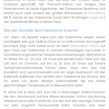
Scotland geschafft, der Premium-Edition von Diageo. Das
Unternehmen ist heute Eigentümer der Dalwhinnie Destillerie und
besitzt auch viele andere der großen Brennereien in
Schottland
.
Mit 15 Jahren ist der Dalwhinnie (nach dem 16-jährigen
Lagavulin
)
der zweitälteste Whisky in dieser Serie.
Was den Genießer beim Dalwhinnie erwartet
Vor allem als Aperitif eigne sich der Dalwhinnie wegen seiner
Leichtigkeit sehr gut, heißt es. Dass er so vollkommen durchgereift
erscheint, liegt nicht zuletzt auch an dem
besonderen Klima
auf
dem Pass bei Dalwhinnie. In solchen Höhenlagen herrschen in
Schottland unglaubliche Temperaturschwankungen. Während es
im Winter bis zu -20 und -30 Grad kalt werden kann, heizt sich die
Luft dort im Sommer auf bis zu 20 bzw. 30 Grad auf. Solche
Temperaturunterschiede führen dazu, dass sich das Faß
ausdehnt und zusammenzieht und ein reger Austausch mit der
Außenluft stattfindet. Das verleiht dem Dalwhinnie ein Aroma, das
ihn stark von jenen Whiskys unterscheidet, die bei relativ
gleichmäßigen Temperaturen in Meeresnähe reifen.
15 Jahre hat er dazu Zeit, zum Teil in ehemaligen Sherry-Fässern,
die den Geschmack auf ihre Weise abrunden. Schon das Nosing
offenbart eine süße Fruchtnote, aus der sich die rauchige Torfnote
nur sehr zögerlich herausschält. Dafür machen sich aber