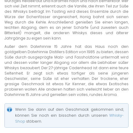
würziges Heidekraut und Karamell nach und nach bemerkbar. Wer
sich viel Zeit nimmt, erkennt auch die Vanille, die ihren Teil zur Süße
des Whiskys beiträgt. Im Tasting wird dieses Ensemble durch die
Würze der Eichenfässer angereichert, Honig bahnt sich seinen
Weg durch die Kehle. Anschließend genießen Sie einen langen,
leichten Abgang, dem es an jener Schärfe (und zuweilen auch
Bitterkeit) mangelt, die anderen Whiskys dieses und älterer
Jahrgänge zu eigen sein kann.
Außer dem Dalwhinnie 15 Jahre hat das Haus noch den
goldgelben Dalwhinnie Distillers Edition von 1985 zu bieten, dessen
Süße durch ausgeprägte Malz- und Fassholztöne untermalt wird
und dessen voller langer Abgang vor allem die Liebhaber süßer
Whiskys bezaubert. Der 27-jährige Cadenhead ist dann eine teure
Seltenheit. Er zeigt sich etwas torfiger als seine jüngeren
Geschwister, seine Süße ist eher verhalten. Der trockene, eher
grasige Geschmack ist etwas für Kenner, die etwas Exotisches
probieren wollen. Alle anderen halten sich vielleicht lieber an den
Dalwhinnie 15 Jahre und genießen sein volles, rundes Aroma.
Wenn Sie dann auf den Geschmack gekommen sind,
können Sie noch ein bisschen durch unseren
Whisky-
Shop
stöbern.