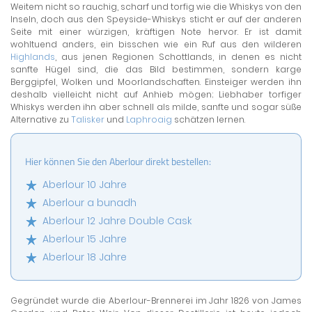
Weitem nicht so rauchig, scharf und torfig wie die Whiskys von den
Inseln, doch aus den Speyside-Whiskys sticht er auf der anderen
Seite mit einer würzigen, kräftigen Note hervor. Er ist damit
wohltuend anders, ein bisschen wie ein Ruf aus den wilderen
Highlands
, aus jenen Regionen Schottlands, in denen es nicht
sanfte Hügel sind, die das Bild bestimmen, sondern karge
Berggipfel, Wolken und Moorlandschaften. Einsteiger werden ihn
deshalb vielleicht nicht auf Anhieb mögen; Liebhaber torfiger
Whiskys werden ihn aber schnell als milde, sanfte und sogar süße
Alternative zu
Talisker
und
Laphroaig
schätzen lernen.
Hier können Sie den Aberlour direkt bestellen:
Aberlour 10 Jahre
Aberlour a bunadh
Aberlour 12 Jahre Double Cask
Aberlour 15 Jahre
Aberlour 18 Jahre
Gegründet wurde die Aberlour-Brennerei im Jahr 1826 von James