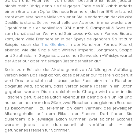
Gordon und Peter Weir. Von dieser Destillerie ist heute jedoch
nichts mehr übrig, denn sie fiel gegen Ende des 18. Jahrhunderts
einem Brand zum Opfer. Die neue Brennerei, die hier 1879 entstand,
steht etwa eine halbe Meile von jener Stelle entfernt, an der die alte
Destillerie stand. Seither wechselte der Aberlour immer wieder den
Eigentümer, bis er schließlich 1974 durch S. Campbell & Sons Ltd
zum französischen Wein- und Spirituosen-Konzern Pernod Ricard
kam, dem viele Brennereien in der Speyside gehören. So ist zum
Beispiel auch der
The Glenlivet
in der Hand von Pernod Ricard,
ebenso, wie die Single Malt Whiskys Imperial, Longmorn, Scapa
und Strathisla. Im Gegensatz zu seinen Schwestern-Whiskys wartet
der Aberlour aber mit einigen Besonderheiten auf.
So ist zum Beispiel der Alkoholgehalt von Abfüllung zu Abfüllung
verschieden. Das liegt daran, dass der Aberlour fassrein abgefüllt
wird. Das bedeutet nicht, dass jedes Fass einzeln in Flaschen
abgefüllt wird, sondern, dass verschiedene Fässer in ein Batch
gegeben werden. Die so entstehende Charge wird dann in die
Flaschen gefüllt. Jedes Batch Aberlour ist deshalb ein Unikat und
nur selten hat man das Glück, zwei Flaschen des gleichen Batches
zu bekommen – zu erkennen an dem Vermerk des jeweiligen
Alkoholgehalts auf dem Etikett der Flasche. Dort finden Sie
außerdem die jeweilige Batch-Nummer. Zwei solcher Batches
werden jedes Jahr durchschnittlich veröffentlicht – ein
gefundenes Fressen für Sammler.