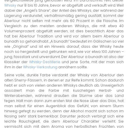
vergleichsweise jung genossen wird. Im Durchschnitt reift dieser
Whisky
nur 8 bis 10 Jahre, bevor er abgefüllt und verkauft wird. Weil
dabei der „Angel’s Share“, der Anteil des Whiskys, der während der
Lagerung verdunstet, verhältnismäßig gering ausfällt, kommt der
Aberlour nicht selten mit mehr als 60 Prozent in die Flasche. Im
Vergleich zu den meisten anderen Whiskys, die mit etwa 40
Volumenprozent abgefüllt werden, ist dies beachtlich. Aber das
hat bei Aberlour Tradition und wird vor allem beim Aberlour a
bunadh so gehandhabt. „A bunadh“ bedeutet im Gälischen so viel
wie „Original“ und ist ein Hinweis darauf, dass der Whisky heute
noch so hergestellt und getrunken wird, wie vor etwa 100 Jahren –
jung, fassstark und unverdünnt. Der Aberlour a bunadh ist also der
Klassiker der
Whisky-Destillerie
und jene Sorte, mit der man sich
ihm in der
Whisky-Verkostung
annähern sollte.
Seine volle, dunkle Farbe verdankt der Whisky von Aberlour den
alten Sherry-Fässern, in denen er zur Reife kommt. Schon dadurch
hebt er sich von vielen anderen Whiskys deutlich ab. Unweigerlich
assoziiert man die Farbe mit kuscheligen Herbst- und
Winterabenden, während draußen die Stürme über das Land
fegen. Hält man dann zum ersten Mal die Nase über das Glas, hat
man selbst für einen Augenblick das Gefühl, von einem Sturm
hinweg gefegt zu werden, denn der Alkohol macht sich schon im
Nosing sehr stark bemerkbar. Darunter jedoch verbirgt sich eine
leichte Rauchigkeit, die dem Aberlour Charakter verleiht. Sie
vermischt sich mit dem Aroma von herbstlichen Früchten, von