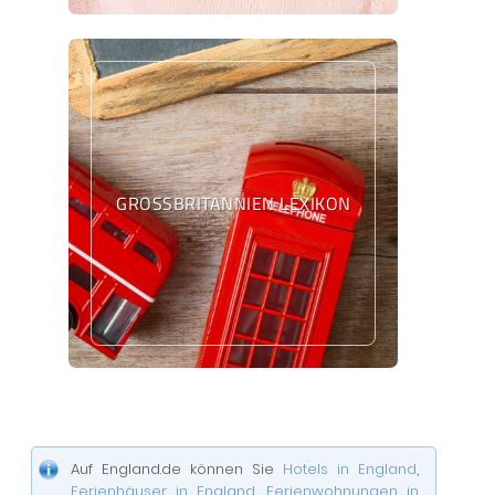
GROSSBRITANNIEN LEXIKON
Auf England.de können Sie
Hotels in England
,
Ferienhäuser in England
,
Ferienwohnungen in