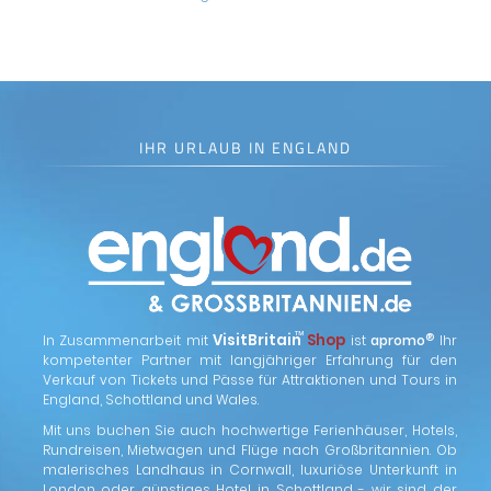
IHR URLAUB IN ENGLAND
™
VisitBritain
Shop
®
In Zusammenarbeit mit
ist
apromo
Ihr
kompetenter Partner mit langjähriger Erfahrung für den
Verkauf von Tickets und Pässe für Attraktionen und Tours in
England, Schottland und Wales.
Mit uns buchen Sie auch hochwertige Ferienhäuser, Hotels,
Rundreisen, Mietwagen und Flüge nach Großbritannien. Ob
malerisches Landhaus in Cornwall, luxuriöse Unterkunft in
London oder günstiges Hotel in Schottland - wir sind der