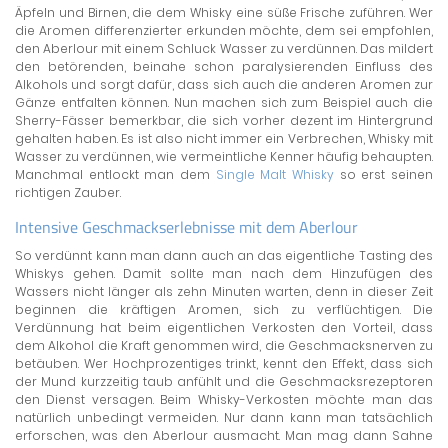
Äpfeln und Birnen, die dem Whisky eine süße Frische zuführen. Wer
die Aromen differenzierter erkunden möchte, dem sei empfohlen,
den Aberlour mit einem Schluck Wasser zu verdünnen. Das mildert
den betörenden, beinahe schon paralysierenden Einfluss des
Alkohols und sorgt dafür, dass sich auch die anderen Aromen zur
Gänze entfalten können. Nun machen sich zum Beispiel auch die
Sherry-Fässer bemerkbar, die sich vorher dezent im Hintergrund
gehalten haben. Es ist also nicht immer ein Verbrechen, Whisky mit
Wasser zu verdünnen, wie vermeintliche Kenner häufig behaupten.
Manchmal entlockt man dem
Single Malt Whisky
so erst seinen
richtigen Zauber.
Intensive Geschmackserlebnisse mit dem Aberlour
So verdünnt kann man dann auch an das eigentliche Tasting des
Whiskys gehen. Damit sollte man nach dem Hinzufügen des
Wassers nicht länger als zehn Minuten warten, denn in dieser Zeit
beginnen die kräftigen Aromen, sich zu verflüchtigen. Die
Verdünnung hat beim eigentlichen Verkosten den Vorteil, dass
dem Alkohol die Kraft genommen wird, die Geschmacksnerven zu
betäuben. Wer Hochprozentiges trinkt, kennt den Effekt, dass sich
der Mund kurzzeitig taub anfühlt und die Geschmacksrezeptoren
den Dienst versagen. Beim Whisky-Verkosten möchte man das
natürlich unbedingt vermeiden. Nur dann kann man tatsächlich
erforschen, was den Aberlour ausmacht. Man mag dann Sahne