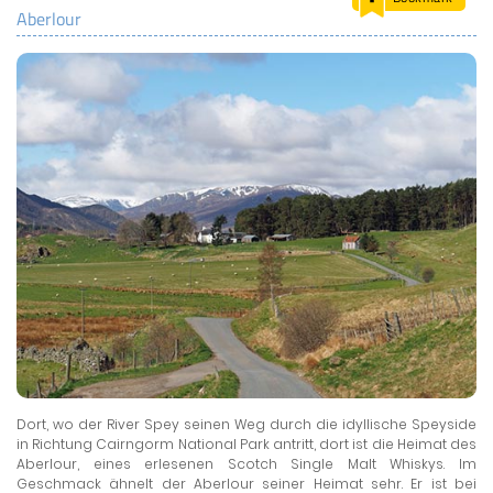
Aberlour
LAND & LEUTE
LERNCENTER
ENGLISCH
ENGLAND ZUHAUSE
BRITISH SHOP
Dort, wo der River Spey seinen Weg durch die idyllische Speyside
in Richtung Cairngorm National Park antritt, dort ist die Heimat des
Aberlour, eines erlesenen Scotch Single Malt Whiskys. Im
Geschmack ähnelt der Aberlour seiner Heimat sehr. Er ist bei