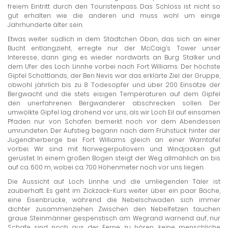
freiem Eintritt durch den Touristenpass. Das Schloss ist nicht so
gut erhalten wie die anderen und muss wohl um einige
Jahrhunderte älter sein.
Etwas weiter südlich in dem Städtchen Oban, das sich an einer
Bucht entlangzieht, erregte nur der McCaig’s Tower unser
Interesse, dann ging es wieder nordwärts an Burg Stalker und
dem Ufer des Loch Linnhe vorbei nach Fort Williams. Der höchste
Gipfel Schottlands, der Ben Nevis war das erklärte Ziel der Gruppe,
obwohl jährlich bis zu 8 Todesopfer und über 200 Einsätze der
Bergwacht und die stets eisigen Temperaturen auf dem Gipfel
den unerfahrenen Bergwanderer abschrecken sollen. Der
umwölkte Gipfel lag drohend vor uns, als wir Loch Eil auf einsamen
Pfaden nur von Schafen bemerkt noch vor dem Abendessen
umrundeten. Der Aufstieg begann nach dem Frühstück hinter der
Jugendherberge bei Fort Williams gleich an einer Warntafel
vorbei. Wir sind mit Norwegerpullovern und Windjacken gut
gerüstet. In einem großen Bogen steigt der Weg allmählich an bis
auf ca. 600 m, wobei ca. 700 Höhenmeter noch vor uns liegen.
Die Aussicht auf Loch Linnhe und die umliegenden Täler ist
zauberhaft. Es geht im Zickzack-Kurs weiter über ein paar Bäche,
eine Eisenbrücke, während die Nebelschwaden sich immer
dichter zusammenziehen. Zwischen den Nebelfetzen tauchen
graue Steinmänner gespenstisch am Wegrand warnend auf, nur
Schafe sind noch aus der Ferne zu hören, keine menschliche