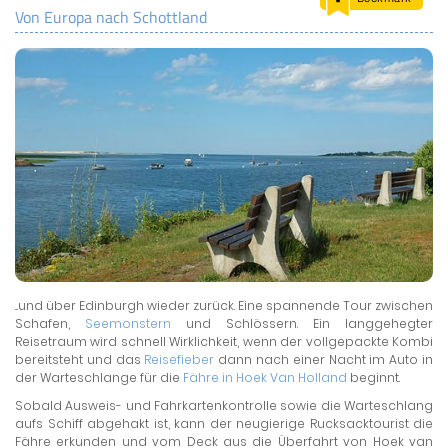
Von Europa nach Schottland
LAND & LEUTE
LERNCENTER
ENGLISCH
ENGLAND ZUHAUSE
BRITISH SHOP
...und über Edinburgh wieder zurück. Eine spannende Tour zwischen
Schafen,
Seemonstern
und Schlössern. Ein langgehegter
Reisetraum wird schnell Wirklichkeit, wenn der vollgepackte Kombi
bereitsteht und das
Reisefieber
dann nach einer Nacht im Auto in
der Warteschlange für die
Fähre in Hoek Van Holland
beginnt.
Sobald Ausweis- und Fahrkartenkontrolle sowie die Warteschlang
aufs Schiff abgehakt ist, kann der neugierige Rucksacktourist die
Fähre erkunden und vom Deck aus die Überfahrt von Hoek van