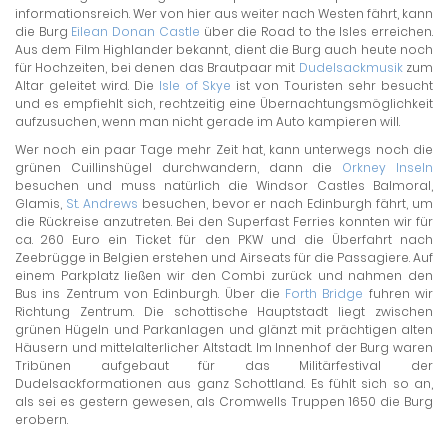
informationsreich. Wer von hier aus weiter nach Westen fährt, kann
die Burg
Eilean Donan Castle
über die Road to the Isles erreichen.
Aus dem Film Highlander bekannt, dient die Burg auch heute noch
für Hochzeiten, bei denen das Brautpaar mit
Dudelsackmusik
zum
Altar geleitet wird. Die
Isle of Skye
ist von Touristen sehr besucht
und es empfiehlt sich, rechtzeitig eine Übernachtungsmöglichkeit
aufzusuchen, wenn man nicht gerade im Auto kampieren will.
Wer noch ein paar Tage mehr Zeit hat, kann unterwegs noch die
grünen Cuillinshügel durchwandern, dann die
Orkney Inseln
besuchen und muss natürlich die Windsor Castles Balmoral,
Glamis,
St. Andrews
besuchen, bevor er nach Edinburgh fährt, um
die Rückreise anzutreten. Bei den Superfast Ferries konnten wir für
ca. 260 Euro ein Ticket für den PKW und die Überfahrt nach
Zeebrügge in Belgien erstehen und Airseats für die Passagiere. Auf
einem Parkplatz ließen wir den Combi zurück und nahmen den
Bus ins Zentrum von Edinburgh. Über die
Forth Bridge
fuhren wir
Richtung Zentrum. Die schottische Hauptstadt liegt zwischen
grünen Hügeln und Parkanlagen und glänzt mit prächtigen alten
Häusern und mittelalterlicher Altstadt. Im Innenhof der Burg waren
Tribünen aufgebaut für das Militärfestival der
Dudelsackformationen aus ganz Schottland. Es fühlt sich so an,
als sei es gestern gewesen, als Cromwells Truppen 1650 die Burg
erobern.