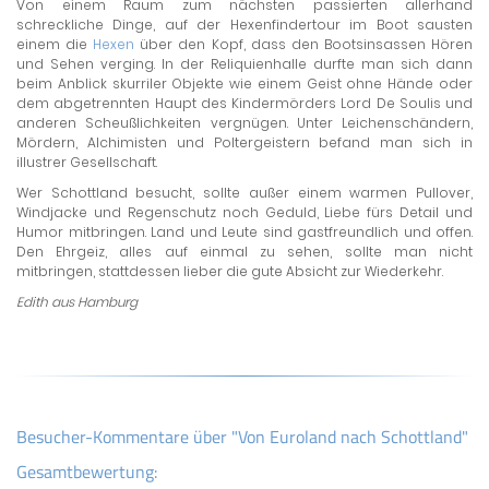
Von einem Raum zum nächsten passierten allerhand
schreckliche Dinge, auf der Hexenfindertour im Boot sausten
einem die
Hexen
über den Kopf, dass den Bootsinsassen Hören
und Sehen verging. In der Reliquienhalle durfte man sich dann
beim Anblick skurriler Objekte wie einem Geist ohne Hände oder
dem abgetrennten Haupt des Kindermörders Lord De Soulis und
anderen Scheußlichkeiten vergnügen. Unter Leichenschändern,
Mördern, Alchimisten und Poltergeistern befand man sich in
illustrer Gesellschaft.
Wer Schottland besucht, sollte außer einem warmen Pullover,
Windjacke und Regenschutz noch Geduld, Liebe fürs Detail und
Humor mitbringen. Land und Leute sind gastfreundlich und offen.
Den Ehrgeiz, alles auf einmal zu sehen, sollte man nicht
mitbringen, stattdessen lieber die gute Absicht zur Wiederkehr.
Edith aus Hamburg
Besucher-Kommentare über "Von Euroland nach Schottland"
Gesamtbewertung: