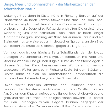
Berge, Meer und Sonnenschein - die Markenzeichen der
schottischen Natur
Weiter geht es dann in Küstennähe in Richtung Norden auf der
Landstrasse 714 nach Newton Stewart und zum See Loch Trool.
Dort ist es möglich, auf dem 'Caldons Caravan and Camping' zu
bleiben, um die Gegend zu Fuß zu durchstreifen. Die dreistündige
Wanderung um den tiefblauen Loch Trool ist nach langer
Autofahrt eine gute Erholung. Am Nordufer erinnern Tafeln und ein
Steindenkmal, teilweise sogar in deutscher Sprache, an den Sieg
von Robert the Bruce bei Glentrool gegen die Engländer.
Von dort aus ist der höchste Berg Schottlands, der Merrick, zu
ersteigen. Die Landschaft wirkt typisch schottisch, mit Wald und
Moor im Wechsel und grünen Hügeln. Außer kleinen Stechfliegen in
diesem feuchten Klima begegnen dem Wanderer nur wenige
Lebewesen. Weiter geht es in Richtung Küste. Bei dem Städtchen
Girvan lohnt es sich bei sommerlichen Temperaturen die
Badesachen dabeizuhaben, denn der Strand ist schön.
Etwas weiter nördlich erwartet den Besucher dann ein
beeindruckendes steinernes Monster – Culzean Castle – kurz vor
Ayr. Die an den Klippen aufragende Burganlage ist überwältigend
groß und mit Ecktürmen und eckigen Zinnen bewehrt. Die Fenster
mit den Halbbögen wirken elegant. Drinnen begegnet der
Besucher vielen alten Zeitzeugen, wie z. B. Gemälden von Napoleon