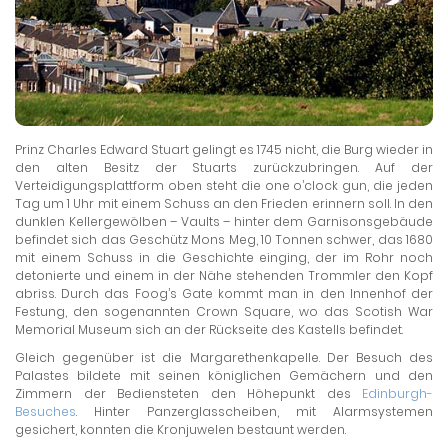
Prinz Charles Edward Stuart gelingt es 1745 nicht, die Burg wieder in
den alten Besitz der Stuarts zurückzubringen. Auf der
Verteidigungsplattform oben steht die one o’clock gun, die jeden
Tag um 1 Uhr mit einem Schuss an den Frieden erinnern soll. In den
dunklen Kellergewölben – Vaults – hinter dem Garnisonsgebäude
befindet sich das Geschütz Mons Meg, 10 Tonnen schwer, das 1680
mit einem Schuss in die Geschichte einging, der im Rohr noch
detonierte und einem in der Nähe stehenden Trommler den Kopf
abriss. Durch das Foog’s Gate kommt man in den Innenhof der
Festung, den sogenannten Crown Square, wo das Scotish War
Memorial Museum sich an der Rückseite des Kastells befindet.
Gleich gegenüber ist die Margarethenkapelle. Der Besuch des
Palastes bildete mit seinen königlichen Gemächern und den
Zimmern der Bediensteten den Höhepunkt des
Edinburgh-
Besuches
. Hinter Panzerglasscheiben, mit Alarmsystemen
gesichert, konnten die Kronjuwelen bestaunt werden.