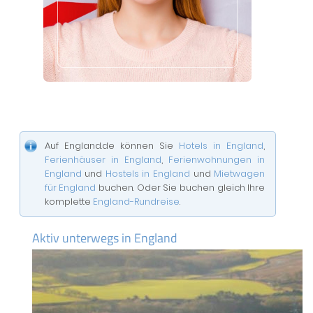
Auf England.de können Sie
Hotels in England
,
Ferienhäuser in England
,
Ferienwohnungen in
England
und
Hostels in England
und
Mietwagen
für England
buchen. Oder Sie buchen gleich Ihre
komplette
England-Rundreise
.
Aktiv unterwegs in England