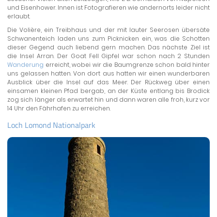
und Eisenhower. Innen ist Fotografieren wie andernorts leider nicht
erlaubt.
Die Volière, ein Treibhaus und der mit lauter Seerosen übersäte
Schwanenteich laden uns zum Picknicken ein, was die Schotten
dieser Gegend auch liebend gern machen. Das nächste Ziel ist
die Insel Arran. Der Goat Fell Gipfel war schon nach 2 Stunden
Wanderung
erreicht, wobei wir die Baumgrenze schon bald hinter
uns gelassen hatten. Von dort aus hatten wir einen wunderbaren
Ausblick über die Insel auf das Meer. Der Rückweg über einen
einsamen kleinen Pfad bergab, an der Küste entlang bis Brodick
zog sich länger als erwartet hin und dann waren alle froh, kurz vor
14 Uhr den Fährhafen zu erreichen.
Loch Lomond Nationalpark