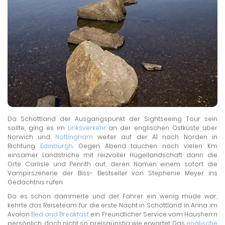
Da Schottland der Ausgangspunkt der Sightseeing Tour sein
sollte, ging es im
Linksverkehr
an der englischen Ostküste über
Norwich und
Nottingham
weiter auf der A1 nach Norden in
Richtung
Edinburgh
. Gegen Abend tauchen nach vielen Km
einsamer Landstriche mit reizvoller Hügellandschaft dann die
Orte Carlisle und Penrith auf, deren Namen einem sofort die
Vampirszenerie der Biss- Bestseller von Stephenie Meyer ins
Gedächtnis rufen.
Da es schon dämmerte und der Fahrer ein wenig müde war,
kehrte das Reiseteam für die erste Nacht in Schottland in Anna im
Avalon
Bed and Breakfast
ein. Freundlicher Service vom Hausherrn
persönlich, doch nicht so preisgünstig wie erwartet. Das
englische