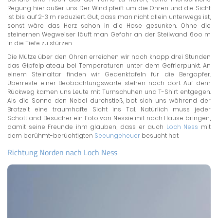
Regung hier außer uns. Der Wind pfeift um die Ohren und die Sicht
ist bis auf 2-3 m reduziert. Gut, dass man nicht allein unterwegs ist,
sonst wäre das Herz schon in die Hose gesunken. Ohne die
steinernen Wegweiser läuft man Gefahr an der Steilwand 6oo m
in die Tiefe zu stürzen.
Die Mütze über den Ohren erreichen wir nach knapp drei Stunden
das Gipfelplateau bei Temperaturen unter dem Gefrierpunkt. An
einem Steinaltar finden wir Gedenktafeln für die Bergopfer.
Überreste einer Beobachtungswarte stehen noch dort. Auf dem
Rückweg kamen uns Leute mit Turnschuhen und T-Shirt entgegen.
Als die Sonne den Nebel durchstieß, bot sich uns während der
Brotzeit eine traumhafte Sicht ins Tal. Natürlich muss jeder
Schottland Besucher ein Foto von Nessie mit nach Hause bringen,
damit seine Freunde ihm glauben, dass er auch
Loch Ness
mit
dem berühmt-berüchtigten
Seeungeheuer
besucht hat.
Richtung Norden nach Loch Ness