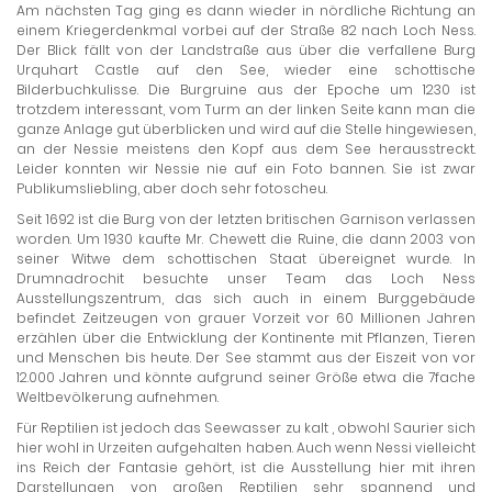
Am nächsten Tag ging es dann wieder in nördliche Richtung an
einem Kriegerdenkmal vorbei auf der Straße 82 nach Loch Ness.
Der Blick fällt von der Landstraße aus über die verfallene Burg
Urquhart Castle auf den See, wieder eine schottische
Bilderbuchkulisse. Die Burgruine aus der Epoche um 1230 ist
trotzdem interessant, vom Turm an der linken Seite kann man die
ganze Anlage gut überblicken und wird auf die Stelle hingewiesen,
an der Nessie meistens den Kopf aus dem See herausstreckt.
Leider konnten wir Nessie nie auf ein Foto bannen. Sie ist zwar
Publikumsliebling, aber doch sehr fotoscheu.
Seit 1692 ist die Burg von der letzten britischen Garnison verlassen
worden. Um 1930 kaufte Mr. Chewett die Ruine, die dann 2003 von
seiner Witwe dem schottischen Staat übereignet wurde. In
Drumnadrochit besuchte unser Team das Loch Ness
Ausstellungszentrum, das sich auch in einem Burggebäude
befindet. Zeitzeugen von grauer Vorzeit vor 60 Millionen Jahren
erzählen über die Entwicklung der Kontinente mit Pflanzen, Tieren
und Menschen bis heute. Der See stammt aus der Eiszeit von vor
12.000 Jahren und könnte aufgrund seiner Größe etwa die 7fache
Weltbevölkerung aufnehmen.
Für Reptilien ist jedoch das Seewasser zu kalt , obwohl Saurier sich
hier wohl in Urzeiten aufgehalten haben. Auch wenn Nessi vielleicht
ins Reich der Fantasie gehört, ist die Ausstellung hier mit ihren
Darstellungen von großen Reptilien sehr spannend und