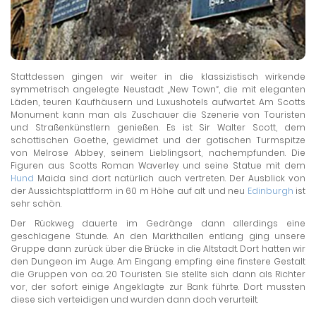
Stattdessen gingen wir weiter in die klassizistisch wirkende
symmetrisch angelegte Neustadt „New Town“, die mit eleganten
Läden, teuren Kaufhäusern und Luxushotels aufwartet. Am Scotts
Monument kann man als Zuschauer die Szenerie von Touristen
und Straßenkünstlern genießen. Es ist Sir Walter Scott, dem
schottischen Goethe, gewidmet und der gotischen Turmspitze
von Melrose Abbey, seinem Lieblingsort, nachempfunden. Die
Figuren aus Scotts Roman Waverley und seine Statue mit dem
Hund
Maida sind dort natürlich auch vertreten. Der Ausblick von
der Aussichtsplattform in 60 m Höhe auf alt und neu
Edinburgh
ist
sehr schön.
Der Rückweg dauerte im Gedränge dann allerdings eine
geschlagene Stunde. An den Markthallen entlang ging unsere
Gruppe dann zurück über die Brücke in die Altstadt. Dort hatten wir
den Dungeon im Auge. Am Eingang empfing eine finstere Gestalt
die Gruppen von ca. 20 Touristen. Sie stellte sich dann als Richter
vor, der sofort einige Angeklagte zur Bank führte. Dort mussten
diese sich verteidigen und wurden dann doch verurteilt.