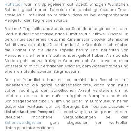
Frühstück
war mit Spiegeleiern auf Speck, winzigen Würstchen,
Bohnen, geschmorten Tomaten und dunkel geröstetem Toast
sowie Müsli mit Obst so reichlich, dass es bei entsprechender
Menge für den Tag reichen würde.
Erst am 3. Tag sollte das Abenteuer Schottland beginnen mit dem
Start auf der Landstrasse nach Dumfries zur Ruthwell Chapel. Ein
berühmtes steinernes Kreuz mit Runeninschrift sowie lateinischer
Schrift verweist auf das 7. Jahrhundert. Alte Grabtafeln schmücken
die Gräber um die kleine Kapelle herum und berichten von
Menschen, die hier im 18. Jahrhundert gelebt haben. Als nächste
Station geht es zur trutzigen Caerlaverock Castle weiter, einer
Wasserburg mit gut erhaltenen Anlagen, dem Wassergraben und
einem empfehlenswerten Burgmuseum.
Der gastfreundliche Hausmeister erzählt den Besuchern mit
Begeisterung die ganze Schlossgeschichte, doch man muss
schon recht gut den schottischen Akzent verstehen, um zu
erfahren, ob es denn außer möglichen Vampiren noch ein
Schlossgespenst gibt. Ein Film und Bilder im Burgmuseum helfen
dabei der Fantasie auf die Sprünge. Der Touristenausweis –
Historic Scotland Passport
– ist erschwinglich und garantiert dem
Besucher mancherlei Vergünstigungen bei den
Sehenswürdigkeiten
, ganz abgesehen von wertvollen
Hintergrundinformationen.