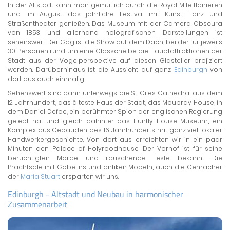
In der Altstadt kann man gemütlich durch die Royal Mile flanieren
und im August das jährliche Festival mit Kunst, Tanz und
Straßentheater genießen. Das Museum mit der Camera Obscura
von 1853 und allerhand holografischen Darstellungen ist
sehenswert. Der Gag ist die Show auf dem Dach, bei der für jeweils
30 Personen rund um eine Glasscheibe die Hauptattraktionen der
Stadt aus der Vogelperspektive auf diesen Glasteller projiziert
werden. Darüberhinaus ist die Aussicht auf ganz
Edinburgh
von
dort aus auch einmalig.
Sehenswert sind dann unterwegs die St. Giles Cathedral aus dem
12. Jahrhundert, das älteste Haus der Stadt, das Moubray House, in
dem Daniel Defoe, ein berühmter Spion der englischen Regierung
gelebt hat und gleich dahinter das Huntly House Museum, ein
Komplex aus Gebäuden des 16. Jahrhunderts mit ganz viel lokaler
Handwerkergeschichte. Von dort aus erreichten wir in ein paar
Minuten den Palace of Holyroodhouse. Der Vorhof ist für seine
berüchtigten Morde und rauschende Feste bekannt. Die
Prachtsäle mit Gobelins und antiken Möbeln, auch die Gemächer
der
Maria Stuart
ersparten wir uns.
Edinburgh - Altstadt und Neubau in harmonischer
Zusammenarbeit