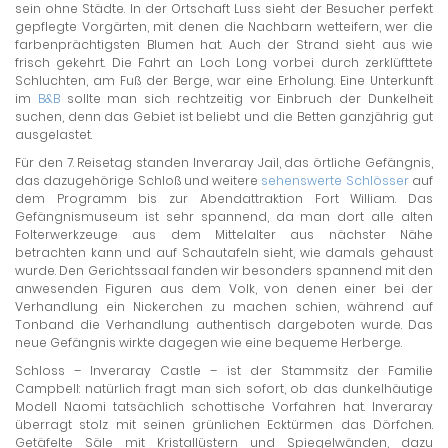
sein ohne Städte. In der Ortschaft Luss sieht der Besucher perfekt
gepflegte Vorgärten, mit denen die Nachbarn wetteifern, wer die
farbenprächtigsten Blumen hat. Auch der Strand sieht aus wie
frisch gekehrt. Die Fahrt an Loch Long vorbei durch zerklüfttete
Schluchten, am Fuß der Berge, war eine Erholung. Eine Unterkunft
im
B&B
sollte man sich rechtzeitig vor Einbruch der Dunkelheit
suchen, denn das Gebiet ist beliebt und die Betten ganzjährig gut
ausgelastet.
Für den 7. Reisetag standen Inveraray Jail, das örtliche Gefängnis,
das dazugehörige Schloß und weitere
sehenswerte Schlösser
auf
dem Programm bis zur Abendattraktion Fort William. Das
Gefängnismuseum ist sehr spannend, da man dort alle alten
Folterwerkzeuge aus dem Mittelalter aus nächster Nähe
betrachten kann und auf Schautafeln sieht, wie damals gehaust
wurde. Den Gerichtssaal fanden wir besonders spannend mit den
anwesenden Figuren aus dem Volk, von denen einer bei der
Verhandlung ein Nickerchen zu machen schien, während auf
Tonband die Verhandlung authentisch dargeboten wurde. Das
neue Gefängnis wirkte dagegen wie eine bequeme Herberge.
Schloss – Inveraray Castle – ist der Stammsitz der Familie
Campbell: natürlich fragt man sich sofort, ob das dunkelhäutige
Modell Naomi tatsächlich schottische Vorfahren hat. Inveraray
überragt stolz mit seinen grünlichen Ecktürmen das Dörfchen.
Getäfelte Säle mit Kristallüstern und Spiegelwänden, dazu