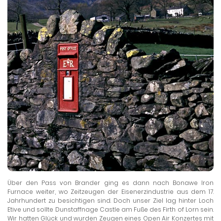
Über den Pass von Brander ging es dann nach Bonawe Iron
Furnace weiter, wo Zeitzeugen der Eisenerzindustrie aus dem 17.
Jahrhundert zu besichtigen sind. Doch unser Ziel lag hinter Loch
Etive und sollte Dunstaffnage Castle am Fuße des Firth of Lorn sein.
Wir hatten Glück und wurden Zeugen eines Open Air Konzertes mit