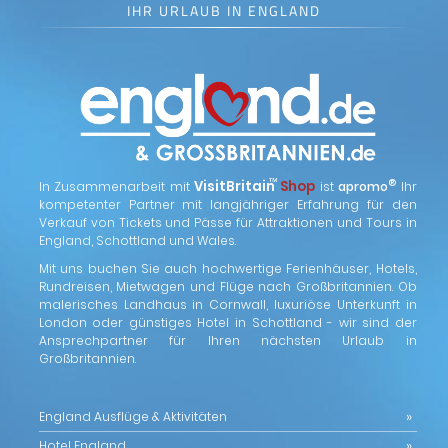
IHR URLAUB IN ENGLAND
™
VisitBritain
Shop
®
In Zusammenarbeit mit
ist
apromo
Ihr
kompetenter Partner mit langjähriger Erfahrung für den
Verkauf von Tickets und Pässe für Attraktionen und Tours in
England, Schottland und Wales.
Mit uns buchen Sie auch hochwertige Ferienhäuser, Hotels,
Rundreisen, Mietwagen und Flüge nach Großbritannien. Ob
malerisches Landhaus in Cornwall, luxuriöse Unterkunft in
London oder günstiges Hotel in Schottland - wir sind der
Ansprechpartner für Ihren nächsten Urlaub in
Großbritannien.
England Ausflüge & Aktivitäten
Hotel England