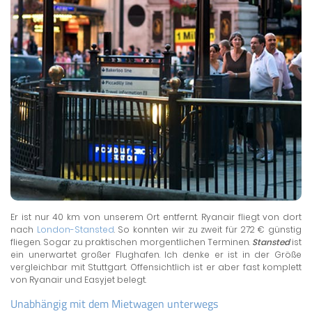
Er ist nur 40 km von unserem Ort entfernt. Ryanair fliegt von dort
nach
London-Stansted
. So konnten wir zu zweit für 272 € günstig
fliegen. Sogar zu praktischen morgentlichen Terminen.
Stansted
ist
ein unerwartet großer Flughafen. Ich denke er ist in der Größe
vergleichbar mit Stuttgart. Offensichtlich ist er aber fast komplett
von Ryanair und Easyjet belegt.
Unabhängig mit dem Mietwagen unterwegs