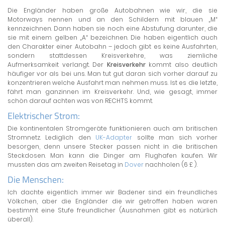
Die Engländer haben große Autobahnen wie wir, die sie
Motorways nennen und an den Schildern mit blauen „M“
kennzeichnen. Dann haben sie noch eine Abstufung darunter, die
sie mit einem gelben „A“ bezeichnen. Die haben eigentlich auch
den Charakter einer Autobahn – jedoch gibt es keine Ausfahrten,
sondern stattdessen Kreisverkehre, was ziemliche
Aufmerksamkeit verlangt. Der
Kreisverkehr
kommt also deutlich
häufiger vor als bei uns. Man tut gut daran sich vorher darauf zu
konzentrieren welche Ausfahrt man nehmen muss. Ist es die letzte,
fährt man ganzinnen im Kreisverkehr. Und, wie gesagt, immer
schön darauf achten was von RECHTS kommt.
Elektrischer Strom:
Die kontinentalen Stromgeräte funktionieren auch am britischen
Stromnetz. Lediglich den
UK-Adapter
sollte man sich vorher
besorgen, denn unsere Stecker passen nicht in die britischen
Steckdosen. Man kann die Dinger am Flughafen kaufen. Wir
mussten das am zweiten Reisetag in
Dover
nachholen (6 £ ).
Die Menschen:
Ich dachte eigentlich immer wir Badener sind ein freundliches
Völkchen, aber die Engländer die wir getroffen haben waren
bestimmt eine Stufe freundlicher (Ausnahmen gibt es natürlich
überall).