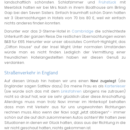
landschaftlich schönsten. Schlafzimmer und
Frühstück
mit
Meerblick hatten wir bei Mrs. Nash in ihrem Boathouse am Birling
Gap bei den Seven Sisters. Einfach traumhaft schön. Dann hatten
wir 3 Übernachtungen in Hotels von 70 bis 80 £, weil wir einfach
nichts anderes finden konnten.
Darunter war das 2-Sterne-Hotel in
Cambridge
die schlechteste
Unterkunft der ganzen Reise. Die restlichen Übernachtungen waren
B&B für £65. Hierunter war unser absolutes Comfort-Highlight, das
„Clifton House“ auf der Insel Wight. Unter normalen Umständen
würde man es nicht finden. Lediglich der Vermittlung einer
freundlichen Hotelangestellten haben wir diesen Genuß zu
verdanken.
Straßenverkehr in England
Auf diesen Urlaub hin haben wir uns einen
Navi zugelegt
(die
Engländer sagen SatNav dazu). Da meine Frau es als
Kartenleser
(sie würde sich das mit dem
Linksfahren
übrigens nie zutrauen)
nicht so drauf hat, war sie sehr glücklich über diese Anschaffung.
Allerdings muss man trotz Navi immer im Hinterkopf behalten
dass man mit Verkehr aus für uns ungewohnten Richtungen
rechnen muss. Also wenn der Navi sagt „jetzt abbiegen“ - immer
schön auf die auf dich zukommenen Autos achten! Wir hatten zwei
Situationen in denen wir Glück hatten, dass aus der Richtung in die
wir nicht geschaut hatten, nichts gekommen ist.