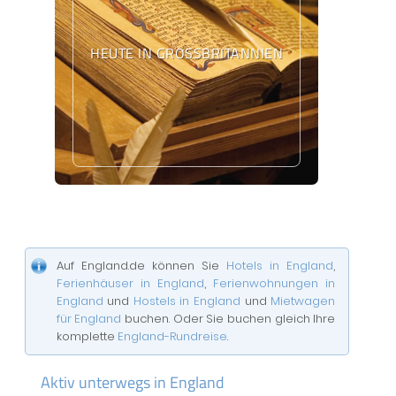
HEUTE IN GROSSBRITANNIEN
Auf England.de können Sie
Hotels in England
,
Ferienhäuser in England
,
Ferienwohnungen in
England
und
Hostels in England
und
Mietwagen
für England
buchen. Oder Sie buchen gleich Ihre
komplette
England-Rundreise
.
Aktiv unterwegs in England