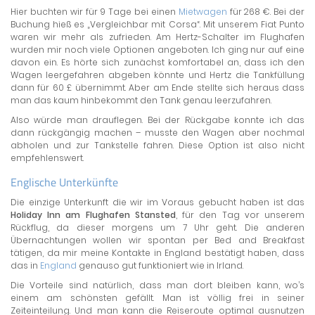
Hier buchten wir für 9 Tage bei einen
Mietwagen
für 268 €. Bei der
Buchung hieß es „Vergleichbar mit Corsa“. Mit unserem Fiat Punto
waren wir mehr als zufrieden. Am Hertz-Schalter im Flughafen
wurden mir noch viele Optionen angeboten. Ich ging nur auf eine
davon ein. Es hörte sich zunächst komfortabel an, dass ich den
Wagen leergefahren abgeben könnte und Hertz die Tankfüllung
dann für 60 £ übernimmt. Aber am Ende stellte sich heraus dass
man das kaum hinbekommt den Tank genau leerzufahren.
Also würde man drauflegen. Bei der Rückgabe konnte ich das
dann rückgängig machen – musste den Wagen aber nochmal
abholen und zur Tankstelle fahren. Diese Option ist also nicht
empfehlenswert.
Englische Unterkünfte
Die einzige Unterkunft die wir im Voraus gebucht haben ist das
Holiday Inn am Flughafen Stansted
, für den Tag vor unserem
Rückflug, da dieser morgens um 7 Uhr geht. Die anderen
Übernachtungen wollen wir spontan per Bed and Breakfast
tätigen, da mir meine Kontakte in England bestätigt haben, dass
das in
England
genauso gut funktioniert wie in Irland.
Die Vorteile sind natürlich, dass man dort bleiben kann, wo’s
einem am schönsten gefällt. Man ist völlig frei in seiner
Zeiteinteilung. Und man kann die Reiseroute optimal ausnutzen