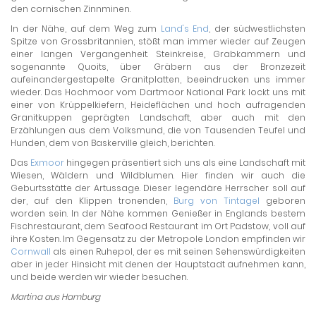
den cornischen Zinnminen.
In der Nähe, auf dem Weg zum
Land's End
, der südwestlichsten
Spitze von Grossbritannien, stößt man immer wieder auf Zeugen
einer langen Vergangenheit. Steinkreise, Grabkammern und
sogenannte Quoits, über Gräbern aus der Bronzezeit
aufeinandergestapelte Granitplatten, beeindrucken uns immer
wieder. Das Hochmoor vom Dartmoor National Park lockt uns mit
einer von Krüppelkiefern, Heideflächen und hoch aufragenden
Granitkuppen geprägten Landschaft, aber auch mit den
Erzählungen aus dem Volksmund, die von Tausenden Teufel und
Hunden, dem von Baskerville gleich, berichten.
Das
Exmoor
hingegen präsentiert sich uns als eine Landschaft mit
Wiesen, Wäldern und Wildblumen. Hier finden wir auch die
Geburtsstätte der Artussage. Dieser legendäre Herrscher soll auf
der, auf den Klippen tronenden,
Burg von Tintagel
geboren
worden sein. In der Nähe kommen Genießer in Englands bestem
Fischrestaurant, dem Seafood Restaurant im Ort Padstow, voll auf
ihre Kosten. Im Gegensatz zu der Metropole London empfinden wir
Cornwall
als einen Ruhepol, der es mit seinen Sehenswürdigkeiten
aber in jeder Hinsicht mit denen der Hauptstadt aufnehmen kann,
und beide werden wir wieder besuchen.
Martina aus Hamburg