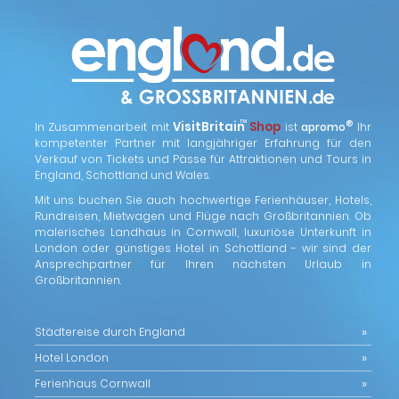
™
VisitBritain
Shop
®
In Zusammenarbeit mit
ist
apromo
Ihr
kompetenter Partner mit langjähriger Erfahrung für den
Verkauf von Tickets und Pässe für Attraktionen und Tours in
England, Schottland und Wales.
Mit uns buchen Sie auch hochwertige Ferienhäuser, Hotels,
Rundreisen, Mietwagen und Flüge nach Großbritannien. Ob
malerisches Landhaus in Cornwall, luxuriöse Unterkunft in
London oder günstiges Hotel in Schottland - wir sind der
Ansprechpartner für Ihren nächsten Urlaub in
Großbritannien.
Städtereise durch England
Hotel London
Ferienhaus Cornwall