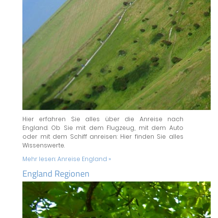
Hier erfahren Sie alles über die Anreise nach
England. Ob Sie mit dem Flugzeug, mit dem Auto
oder mit dem Schiff anreisen: Hier finden Sie alles
Wissenswerte.
Mehr lesen:
Anreise England »
England Regionen