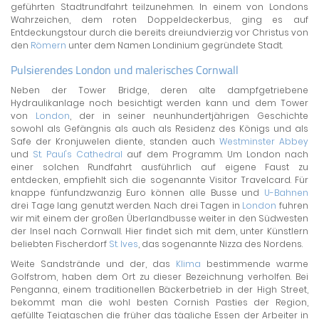
geführten Stadtrundfahrt teilzunehmen. In einem von Londons
Wahrzeichen, dem roten Doppeldeckerbus, ging es auf
Entdeckungstour durch die bereits dreiundvierzig vor Christus von
den
Römern
unter dem Namen Londinium gegründete Stadt.
Pulsierendes London und malerisches Cornwall
Neben der Tower Bridge, deren alte dampfgetriebene
Hydraulikanlage noch besichtigt werden kann und dem Tower
von
London
, der in seiner neunhundertjährigen Geschichte
sowohl als Gefängnis als auch als Residenz des Königs und als
Safe der Kronjuwelen diente, standen auch
Westminster Abbey
und
St. Paul's Cathedral
auf dem Programm. Um London nach
einer solchen Rundfahrt ausführlich auf eigene Faust zu
entdecken, empfiehlt sich die sogenannte Visitor Travelcard. Für
knappe fünfundzwanzig Euro können alle Busse und
U-Bahnen
drei Tage lang genutzt werden. Nach drei Tagen in
London
fuhren
wir mit einem der großen Überlandbusse weiter in den Südwesten
der Insel nach Cornwall. Hier findet sich mit dem, unter Künstlern
beliebten Fischerdorf
St. Ives
, das sogenannte Nizza des Nordens.
Weite Sandstrände und der, das
Klima
bestimmende warme
Golfstrom, haben dem Ort zu dieser Bezeichnung verholfen. Bei
Penganna, einem traditionellen Bäckerbetrieb in der High Street,
bekommt man die wohl besten Cornish Pasties der Region,
gefüllte Teigtaschen die früher das tägliche Essen der Arbeiter in