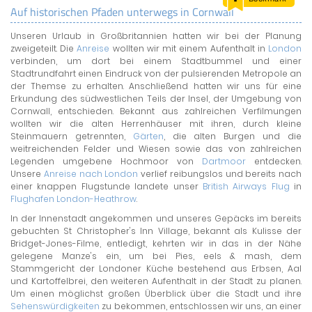
Auf historischen Pfaden unterwegs in Cornwall
LAND & LEUTE
Unseren Urlaub in Großbritannien hatten wir bei der Planung
LERNCENTER
zweigeteilt. Die
Anreise
wollten wir mit einem Aufenthalt in
London
ENGLISCH
verbinden, um dort bei einem Stadtbummel und einer
Stadtrundfahrt einen Eindruck von der pulsierenden Metropole an
ENGLAND ZUHAUSE
der Themse zu erhalten. Anschließend hatten wir uns für eine
BRITISH SHOP
Erkundung des südwestlichen Teils der Insel, der Umgebung von
Cornwall, entschieden. Bekannt aus zahlreichen Verfilmungen
wollten wir die alten Herrenhäuser mit ihren, durch kleine
Steinmauern getrennten,
Gärten
, die alten Burgen und die
weitreichenden Felder und Wiesen sowie das von zahlreichen
Legenden umgebene Hochmoor von
Dartmoor
entdecken.
Unsere
Anreise nach London
verlief reibungslos und bereits nach
einer knappen Flugstunde landete unser
British Airways Flug
in
Flughafen London-Heathrow
.
In der Innenstadt angekommen und unseres Gepäcks im bereits
gebuchten St Christopher's Inn Village, bekannt als Kulisse der
Bridget-Jones-Filme, entledigt, kehrten wir in das in der Nähe
gelegene Manze's ein, um bei Pies, eels & mash, dem
Stammgericht der Londoner Küche bestehend aus Erbsen, Aal
und Kartoffelbrei, den weiteren Aufenthalt in der Stadt zu planen.
Um einen möglichst großen Überblick über die Stadt und ihre
Sehenswürdigkeiten
zu bekommen, entschlossen wir uns, an einer