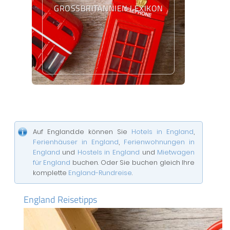
GROSSBRITANNIEN LEXIKON
Auf England.de können Sie
Hotels in England
,
Ferienhäuser in England
,
Ferienwohnungen in
England
und
Hostels in England
und
Mietwagen
für England
buchen. Oder Sie buchen gleich Ihre
komplette
England-Rundreise
.
England Reisetipps