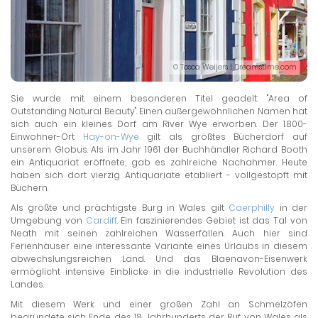
© Tosca Weijers | Dreamstime.com
Sie wurde mit einem besonderen Titel geadelt: "Area of
Outstanding Natural Beauty". Einen außergewöhnlichen Namen hat
sich auch ein kleines Dorf am River Wye erworben. Der 1.800-
Einwohner-Ort
Hay-on-Wye
gilt als größtes Bücherdorf auf
unserem Globus. Als im Jahr 1961 der Buchhändler Richard Booth
ein Antiquariat eröffnete, gab es zahlreiche Nachahmer. Heute
haben sich dort vierzig Antiquariate etabliert - vollgestopft mit
Büchern.
Als größte und prächtigste Burg in Wales gilt
Caerphilly
in der
Umgebung von
Cardiff
. Ein faszinierendes Gebiet ist das Tal von
Neath mit seinen zahlreichen Wasserfällen. Auch hier sind
Ferienhäuser eine interessante Variante eines Urlaubs in diesem
abwechslungsreichen Land. Und das Blaenavon-Eisenwerk
ermöglicht intensive Einblicke in die industrielle Revolution des
Landes.
Mit diesem Werk und einer großen Zahl an Schmelzöfen
begründete sich Ende des 18. Jahrhunderts der Ruf von Wales als