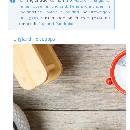
Auf England.de können Sie
Hotels in England
,
Ferienhäuser in England
,
Ferienwohnungen in
England
und
Hostels in England
und
Mietwagen
für England
buchen. Oder Sie buchen gleich Ihre
komplette
England-Rundreise
.
England Reisetipps