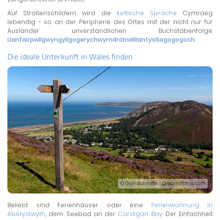
Auf Straßenschildern wird die
keltische Sprache
Cymraeg
lebendig - so an der Peripherie des Ortes mit der nicht nur für
Ausländer unverständlichen Buchstabenfolge:
Llanfairpwllgwyngyllgogerychwyrndrobwllllantysiliogogogoch
.
Die ideale Unterkunft in Wales finden
© Gail Johnson | Dreamstime.com
Beliebt sind Ferienhäuser oder eine
Ferienwohnung in
Aberystwyth
, dem Seebad an der
Cardigan Bay
. Der Einfachheit