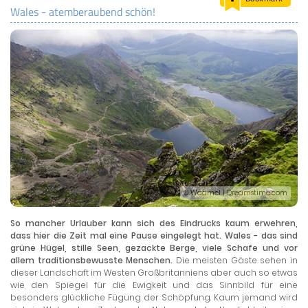
Wales - atemberaubend schön!
LAND & LEUTE
LERNCENTER
ENGLISCH
ENGLAND ZUHAUSE
BRITISH SHOP
© Waamel | Dreamstime.com
So mancher Urlauber kann sich des Eindrucks kaum erwehren,
dass hier die Zeit mal eine Pause eingelegt hat. Wales - das sind
grüne Hügel, stille Seen, gezackte Berge, viele Schafe und vor
allem traditionsbewusste Menschen.
Die meisten Gäste sehen in
dieser Landschaft im Westen Großbritanniens aber auch so etwas
wie den Spiegel für die Ewigkeit und das Sinnbild für eine
besonders glückliche Fügung der Schöpfung. Kaum jemand wird