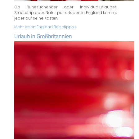
Ob Ruhesuchender oder Individualurlauber,
Städtetrip oder Natur pur erleben in England kommt
jeder auf seine Kosten.
Mehr lesen:
England Reisetipps »
Urlaub in Großbritannien