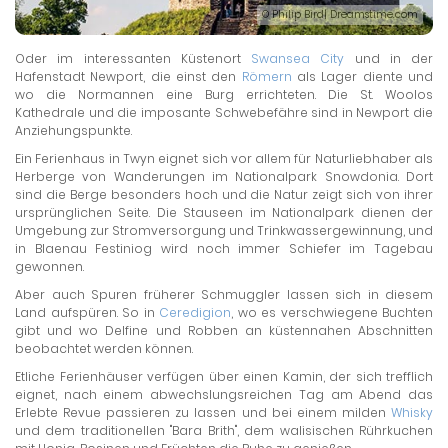
© Philip Bird| Dreamstime.com
Oder im interessanten Küstenort
Swansea City
und in der
Hafenstadt Newport, die einst den
Römern
als Lager diente und
wo die Normannen eine Burg errichteten. Die St. Woolos
Kathedrale und die imposante Schwebefähre sind in Newport die
Anziehungspunkte.
Ein Ferienhaus in Twyn eignet sich vor allem für Naturliebhaber als
Herberge von Wanderungen im Nationalpark Snowdonia. Dort
sind die Berge besonders hoch und die Natur zeigt sich von ihrer
ursprünglichen Seite. Die Stauseen im Nationalpark dienen der
Umgebung zur Stromversorgung und Trinkwassergewinnung, und
in Blaenau Festiniog wird noch immer Schiefer im Tagebau
gewonnen.
Aber auch Spuren früherer Schmuggler lassen sich in diesem
Land aufspüren. So in
Ceredigion
, wo es verschwiegene Buchten
gibt und wo Delfine und Robben an küstennahen Abschnitten
beobachtet werden können.
Etliche Ferienhäuser verfügen über einen Kamin, der sich trefflich
eignet, nach einem abwechslungsreichen Tag am Abend das
Erlebte Revue passieren zu lassen und bei einem milden
Whisky
und dem traditionellen "Bara Brith", dem walisischen Rührkuchen