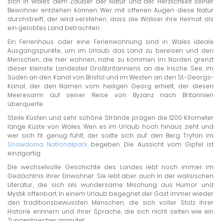
sich in Wales dem Zauber der Natur und der Herzlichkeit seiner
Bewohner entziehen können. Wer mit offenen Augen diese Natur
durchstreift, der wird verstehen, dass die Waliser ihre Heimat als
ein gelobtes Land betrachten.
Ein Ferienhaus oder eine Ferienwohnung sind in Wales ideale
Ausgangspunkte, um im Urlaub das Land zu bereisen und den
Menschen, die hier wohnen, nahe zu kommen. Im Norden grenzt
dieser kleinste Landesteil Großbritanniens an die Irische See, im
Süden an den Kanal von Bristol und im Westen an den St.-Georgs-
Kanal, der den Namen vom heiligen Georg erhielt, der diesen
Meeresarm auf seiner Reise von Byzanz nach Britannien
überquerte.
Steile Küsten und sehr schöne Strände prägen die 1200 Kilometer
lange Küste von Wales. Wen es im Urlaub hoch hinaus zieht und
wer sich fit genug fühlt, der sollte sich auf den Berg Tryfan im
Snowdonia Nationalpark
begeben. Die Aussicht vom Gipfel ist
einzigartig.
Die wechselvolle Geschichte des Landes lebt noch immer im
Gedächtnis ihrer Einwohner. Sie lebt aber auch in der walisischen
Literatur, die sich als wundersame Mischung aus Humor und
Mystik offenbart. In einem Urlaub begegnet der Gast immer wieder
den traditionsbewussten Menschen, die sich voller Stolz ihrer
Historie erinnern und ihrer Sprache, die sich nicht selten wie ein
Zungenbrecher anmutet.