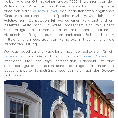
halber wird der Ort mit seinen knapp 11.000 Einwohnern von den
Walisern kurz "Aber" genannt. Dieser Küstenabschnitt inspirierte
einst den Maler
William Turner
, den bedeutendsten englischen
Künstler in der romantischen Epoche. In Aberystwyth lohnt der
Aufstieg zum Constitution Hill, wo es einen Park gibt und ein
beliebtes Restaurant. Süd-Wales präsentiert sich mit einem
ausgeprägten maritimen Charme, mit schönen Stränden,
historischen Burgen aus normannischer Zeit und dem
mittelalterlichen Gepräge von Pembroke mit seiner ehemals
wehrhaften Festung.
Wer das beschauliche Hügelland mag, der sollte sich für ein
Ferienhaus
in der Gegend der Ruinen von
Tintern Abbey
am
westlichen Ufer des Wye entscheiden. Caerwent ist eine
besonders gut erhaltene römische Stadt. Enge Felsbuchten und
besuchenswerte Sandstrände wechseln sich auf der Gower-
Halbinsel ab.