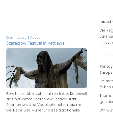
Industr
Die Re
Jahrhu
Demnächst: 13 August
Scarecrow Festival in Kettlewell
Infrast
Pontcy
Shropsh
Im Nor
frühen 
Bereits seit über zehn Jahren findet Kettlewell
Thomas
das berühmte Scarecrow Festival statt.
geniale
Scarecrows sind Vogelscheuchen, die mit
viel Liebe und Mühe für diese traditionelle
Wir wü