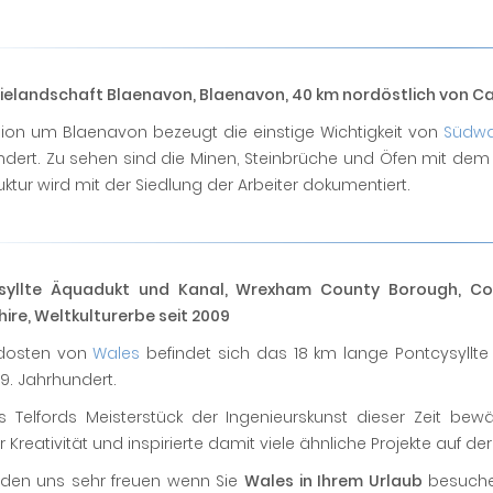
ielandschaft Blaenavon, Blaenavon, 40 km nordöstlich von Car
gion um Blaenavon bezeugt die einstige Wichtigkeit von
Südwa
ndert. Zu sehen sind die Minen, Steinbrüche und Öfen mit de
ruktur wird mit der Siedlung der Arbeiter dokumentiert.
syllte Äquadukt und Kanal, Wrexham County Borough, Cou
ire, Weltkulturerbe seit 2009
dosten von
Wales
befindet sich das 18 km lange Pontcysyllte 
19. Jahrhundert.
 Telfords Meisterstück der Ingenieurskunst dieser Zeit be
r Kreativität und inspirierte damit viele ähnliche Projekte auf de
rden uns sehr freuen wenn Sie
Wales in Ihrem Urlaub
besuche