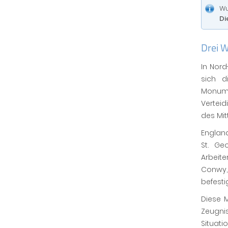
Wu
Di
Drei W
In Nor
sich d
Monume
Verteid
des Mitt
England
St. Ge
Arbeit
Conwy
befest
Diese M
Zeugni
Situatio