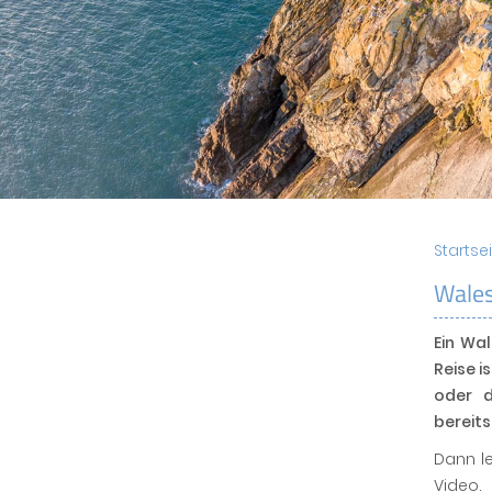
Startse
Wales
Ein Wa
Reise i
oder 
bereits
Dann le
Video.