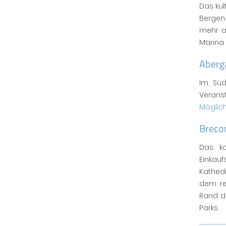
Das kul
Bergen 
mehr a
Marina 
Aberg
Im Süd
Verans
Möglich
Breco
Das k
Einkauf
Kathed
dem re
Rand d
Parks.