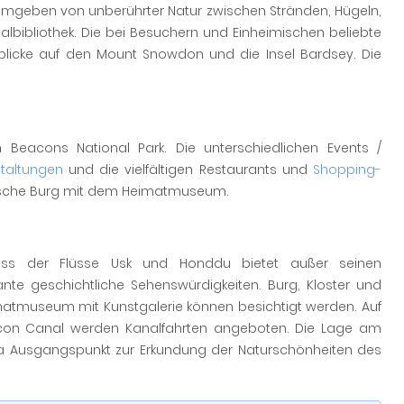
umgeben von unberührter Natur zwischen Stränden, Hügeln,
albibliothek. Die bei Besuchern und Einheimischen beliebte
licke auf den Mount Snowdon und die Insel Bardsey. Die
Beacons National Park. Die unterschiedlichen Events /
taltungen
und die vielfältigen Restaurants und
Shopping-
nische Burg mit dem Heimatmuseum.
 der Flüsse Usk und Honddu bietet außer seinen
ante geschichtliche Sehenswürdigkeiten. Burg, Kloster und
atmuseum mit Kunstgalerie können besichtigt werden. Auf
econ Canal werden Kanalfahrten angeboten. Die Lage am
ma Ausgangspunkt zur Erkundung der Naturschönheiten des