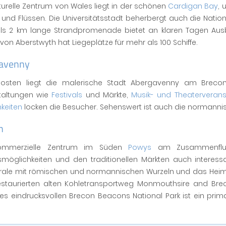
turelle Zentrum von Wales liegt in der schönen
Cardigan Bay
, 
und Flüssen. Die Universitätsstadt beherbergt auch die Nation
ls 2 km lange Strandpromenade bietet an klaren Tagen Ausb
von Aberstwyth hat Liegeplätze für mehr als 100 Schiffe.
avenny
osten liegt die malerische Stadt Abergavenny am Brecon 
taltungen wie
Festivals
und Märkte,
Musik- und Theaterverans
keiten
locken die Besucher. Sehenswert ist auch die norman
n
ommerzielle Zentrum im Süden
Powys
am Zusammenfluss
smöglichkeiten und den traditionellen Märkten auch interess
rale mit römischen und normannischen Wurzeln und das Heim
staurierten alten Kohletransportweg Monmouthsire and Br
es eindrucksvollen Brecon Beacons National Park ist ein pri