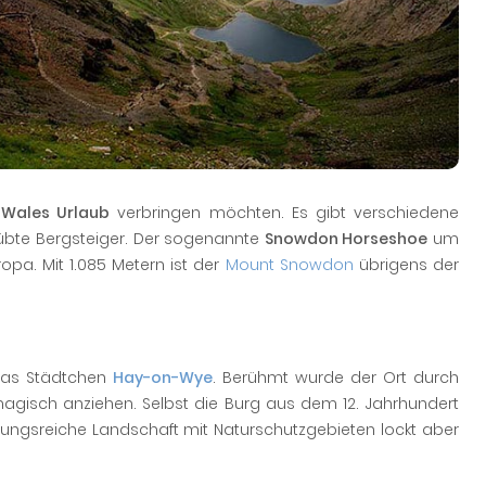
 Wales Urlaub
verbringen möchten. Es gibt verschiedene
übte Bergsteiger. Der sogenannte
Snowdon Horseshoe
um
pa. Mit 1.085 Metern ist der
Mount Snowdon
übrigens der
 das Städtchen
Hay-on-Wye
. Berühmt wurde der Ort durch
magisch anziehen. Selbst die Burg aus dem 12. Jahrhundert
ungsreiche Landschaft mit Naturschutzgebieten lockt aber