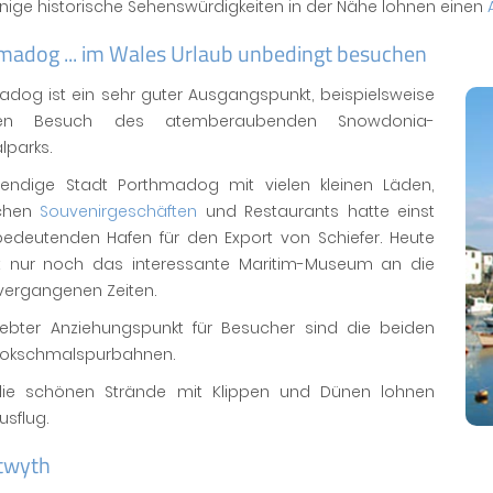
nige historische Sehenswürdigkeiten in der Nähe lohnen einen
madog ... im Wales Urlaub unbedingt besuchen
adog ist ein sehr guter Ausgangspunkt, beispielsweise
en Besuch des atemberaubenden Snowdonia-
lparks.
bendige Stadt Porthmadog mit vielen kleinen Läden,
ichen
Souvenirgeschäften
und Restaurants hatte einst
bedeutenden Hafen für den Export von Schiefer. Heute
rt nur noch das interessante Maritim-Museum an die
vergangenen Zeiten.
liebter Anziehungspunkt für Besucher sind die beiden
okschmalspurbahnen.
ie schönen Strände mit Klippen und Dünen lohnen
usflug.
twyth