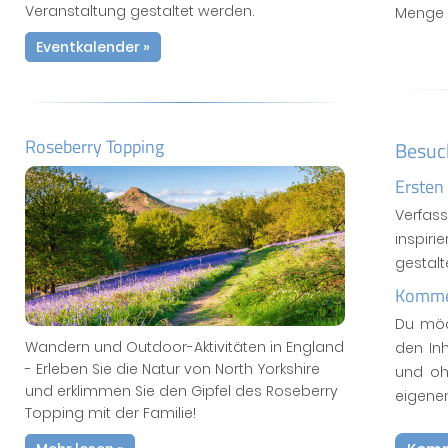
Veranstaltung gestaltet werden.
Menge H
Eventkalender »
Roseberry Topping
Besuc
Ersten
Verfas
inspiri
gestal
Kommen
Du möc
Wandern und Outdoor-Aktivitäten in England
den In
- Erleben Sie die Natur von North Yorkshire
und oh
und erklimmen Sie den Gipfel des Roseberry
eigene
Topping mit der Familie!