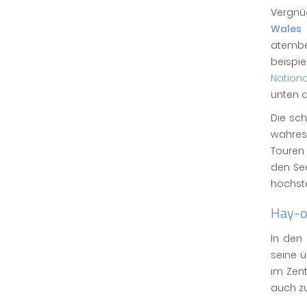
Vergnü
Wales
atembe
beispi
Nationa
unten 
Die sch
wahre
Touren
den See
höchst
Hay-o
In den
seine ü
im Zen
auch zu