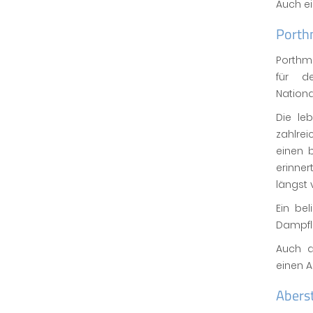
Auch ei
Porth
Porthm
für d
Nationa
Die le
zahlre
einen 
erinne
längst 
Ein be
Dampfl
Auch d
einen A
Abers