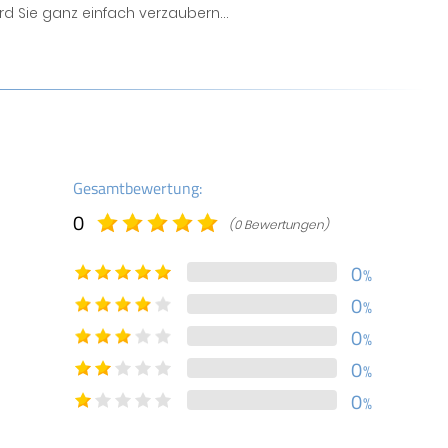
d Sie ganz einfach verzaubern...
Gesamtbewertung:
0
(0 Bewertungen)
0
%
0
%
0
%
0
%
0
%