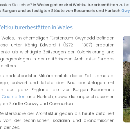
ssten Sie schon?
In Wales gibt es drei Weltkulturerbestätten
zu bes
e Burgen und befestigten Städte von Beaumaris und Harlech
Gwy
eltkulturerbestätten in Wales
d-Wales, im ehemaligen Fürstentum Gwynedd befinden
iese unter König Edward I (1272 – 1307) erbauten
nte als wichtigste Zeitzeugen der Kolonisierung und
igungsanlagen in der militärischen Architektur Europas
elalters.
s bedeutendster Militärarchitekt dieser Zeit, James of
orge, entwarf und leitete den Bau der Anlagen mit
ern aus ganz England: die vier Burgen Beaumaris,
,
Caernarfon
und Harlech, sowie die angeschlossenen
igten Städte Conwy und Caernarfon.
eisterstücke der Architektur geben bis heute detailliert
s von der technischen, sozialen und ökonomischen
n der Zeit.