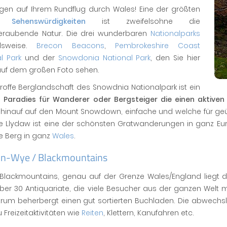
gen auf Ihrem Rundflug durch Wales! Eine der größten
 Sehenswürdigkeiten
ist zweifelsohne die
raubende Natur. Die drei wunderbaren
Nationalparks
elsweise.
Brecon Beacons
,
Pembrokeshire Coast
l Park
und der
Snowdonia National Park
, den Sie hier
auf dem großen Foto sehen.
roffe Berglandschaft des Snowdnia Nationalpark ist ein
s
Paradies für Wanderer oder Bergsteiger die einen aktiven
 hinauf auf den Mount Snowdown, einfache und welche für ge
 Llydaw ist eine der schönsten Gratwanderungen in ganz Euro
e Berg in ganz
Wales
.
n-Wye / Blackmountains
 Blackmountains, genau auf der Grenze Wales/England liegt
ber 30 Antiquariate, die viele Besucher aus der ganzen Welt 
trum beherbergt einen gut sortierten Buchladen. Die abwechsl
 Freizeitaktivitäten wie
Reiten
, Klettern, Kanufahren etc.