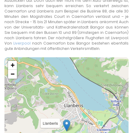
Ausblicken auf. Doch auch wer nicht mit dem Auto unterwegs ist,
kann Llanberis sehr bequem erreichen. So verkehrt zwischen
Caernarfon und Llanberis zum Beispiel die Buslinie 88, die alle 30
Minuten den Magistrates Court in Caernarfon verlässt und – je
nach Strecke - 15 bis 21 Minuten später in Llanberis ankommt. Auch
von der Universitäts- und Kathedralenstadt Bangor aus können
Sie bequem mit den Bussen 10 und 89 (Umsteigen in Caernarfon)
nach Llanberis fahren. Der nächstgrößere Flughafen ist Liverpool.
Von
Liverpool
nach Caernarfon bzw. Bangor bestehen ebenfalls
gute Anbindungen mit öffentlichen Verkehrsmitteln.
+
−
Llanberis