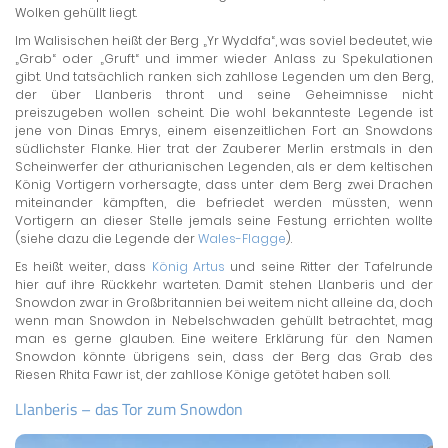
Wolken gehüllt liegt.
Im Walisischen heißt der Berg „Yr Wyddfa“, was soviel bedeutet, wie
„Grab“ oder „Gruft“ und immer wieder Anlass zu Spekulationen
gibt. Und tatsächlich ranken sich zahllose Legenden um den Berg,
der über Llanberis thront und seine Geheimnisse nicht
preiszugeben wollen scheint. Die wohl bekannteste Legende ist
jene von Dinas Emrys, einem eisenzeitlichen Fort an Snowdons
südlichster Flanke. Hier trat der Zauberer Merlin erstmals in den
Scheinwerfer der athurianischen Legenden, als er dem keltischen
König Vortigern vorhersagte, dass unter dem Berg zwei Drachen
miteinander kämpften, die befriedet werden müssten, wenn
Vortigern an dieser Stelle jemals seine Festung errichten wollte
(siehe dazu die Legende der
Wales-Flagge
).
Es heißt weiter, dass
König Artus
und seine Ritter der Tafelrunde
hier auf ihre Rückkehr warteten. Damit stehen Llanberis und der
Snowdon zwar in Großbritannien bei weitem nicht alleine da, doch
wenn man Snowdon in Nebelschwaden gehüllt betrachtet, mag
man es gerne glauben. Eine weitere Erklärung für den Namen
Snowdon könnte übrigens sein, dass der Berg das Grab des
Riesen Rhita Fawr ist, der zahllose Könige getötet haben soll.
Llanberis – das Tor zum Snowdon