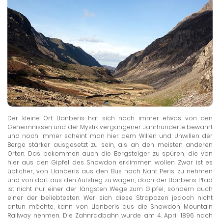
Der kleine Ort Llanberis hat sich noch immer etwas von den
Geheimnissen und der Mystik vergangener Jahrhunderte bewahrt
und noch immer scheint man hier dem Willen und Unwillen der
Berge stärker ausgesetzt zu sein, als an den meisten anderen
Orten. Das bekommen auch die Bergsteiger zu spüren, die von
hier aus den Gipfel des Snowdon erklimmen wollen. Zwar ist es
üblicher, von Llanberis aus den Bus nach Nant Peris zu nehmen
und von dort aus den Aufstieg zu wagen, doch der Llanberis Pfad
ist nicht nur einer der längsten Wege zum Gipfel, sondern auch
einer der beliebtesten. Wer sich diese Strapazen jedoch nicht
antun möchte, kann von Llanberis aus die Snowdon Mountain
Railway nehmen. Die Zahnradbahn wurde am 4. April 1896 nach