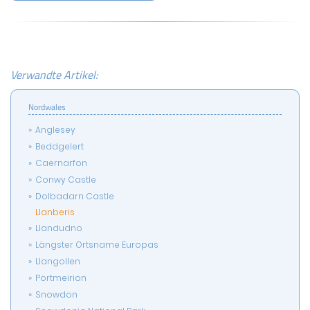
Verwandte Artikel:
Nordwales
Anglesey
Beddgelert
Caernarfon
Conwy Castle
Dolbadarn Castle
Llanberis
Llandudno
Längster Ortsname Europas
Llangollen
Portmeirion
Snowdon