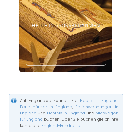
HEUTE IN GROSSBRITANNIEN
Auf England.de können Sie
Hotels in England
,
Ferienhäuser in England
,
Ferienwohnungen in
England
und
Hostels in England
und
Mietwagen
für England
buchen. Oder Sie buchen gleich Ihre
komplette
England-Rundreise
.