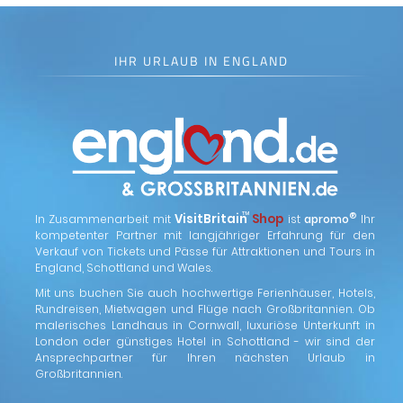
IHR URLAUB IN ENGLAND
™
VisitBritain
Shop
®
In Zusammenarbeit mit
ist
apromo
Ihr
kompetenter Partner mit langjähriger Erfahrung für den
Verkauf von Tickets und Pässe für Attraktionen und Tours in
England, Schottland und Wales.
Mit uns buchen Sie auch hochwertige Ferienhäuser, Hotels,
Rundreisen, Mietwagen und Flüge nach Großbritannien. Ob
malerisches Landhaus in Cornwall, luxuriöse Unterkunft in
London oder günstiges Hotel in Schottland - wir sind der
Ansprechpartner für Ihren nächsten Urlaub in
Großbritannien.