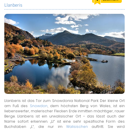
Llanberis
LAND & LEUTE
LERNCENTER
ENGLISCH
ENGLAND ZUHAUSE
BRITISH SHOP
Llanberis ist das Tor zum Snowdonia National Park: Der kleine Ort
am Fuß des
Snowdon
, dem höchsten Berg von Wales, ist ein
liebenswerter, malerischer Flecken Erde inmitten mächtiger, rauer
Berge. Llanberis ist ein urwalisischer Ort – das lässt auch der
Name sofort erkennen. „Ll“ ist eine sehr spezifische Form des
Buchstaben „L“, die nur im
Walisischen
auftritt. Sie wird