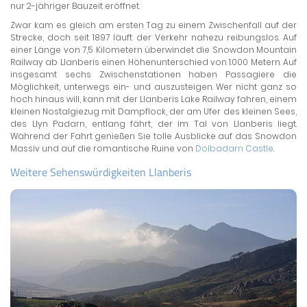
nur 2-jähriger Bauzeit eröffnet.
Zwar kam es gleich am ersten Tag zu einem Zwischenfall auf der
Strecke, doch seit 1897 läuft der Verkehr nahezu reibungslos. Auf
einer Länge von 7,5 Kilometern überwindet die Snowdon Mountain
Railway ab Llanberis einen Höhenunterschied von 1.000 Metern. Auf
insgesamt sechs Zwischenstationen haben Passagiere die
Möglichkeit, unterwegs ein- und auszusteigen. Wer nicht ganz so
hoch hinaus will, kann mit der Llanberis Lake Railway fahren, einem
kleinen Nostalgiezug mit Dampflock, der am Ufer des kleinen Sees,
des Llyn Padarn, entlang fährt, der im Tal von Llanberis liegt.
Während der Fahrt genießen Sie tolle Ausblicke auf das Snowdon
Massiv und auf die romantische Ruine von
Dolbadarn Castle
.
Weitere Sehenswürdigkeiten Llanberis