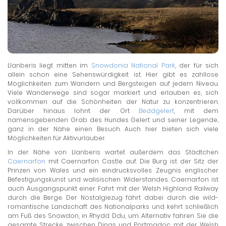
Llanberis liegt mitten im
Snowdonia National Park
, der für sich
allein schon eine Sehenswürdigkeit ist. Hier gibt es zahllose
Möglichkeiten zum Wandern und Bergsteigen auf jedem Niveau.
Viele Wanderwege sind sogar markiert und erlauben es, sich
vollkommen auf die Schönheiten der Natur zu konzentrieren.
Darüber hinaus lohnt der Ort
Beddgelert
, mit dem
namensgebenden Grab des Hundes Gelert und seiner Legende,
ganz in der Nähe einen Besuch. Auch hier bieten sich viele
Möglichkeiten für Aktivurlauber.
In der Nähe von Llanberis wartet außerdem das Städtchen
Caernarfon
mit Caernarfon Castle auf. Die Burg ist der Sitz der
Prinzen von Wales und ein eindrucksvolles Zeugnis englischer
Befestigungskunst und walisischen Widerstandes. Caernarfon ist
auch Ausgangspunkt einer Fahrt mit der Welsh Highland Railway
durch die Berge. Der Nostalgiezug fährt dabei durch die wild-
romantische Landschaft des Nationalparks und kehrt schließlich
am Fuß des Snowdon, in Rhydd Ddu, um. Alternativ fahren Sie die
gesamte Strecke zwischen Dinas und Portmadoc mit der Welsh