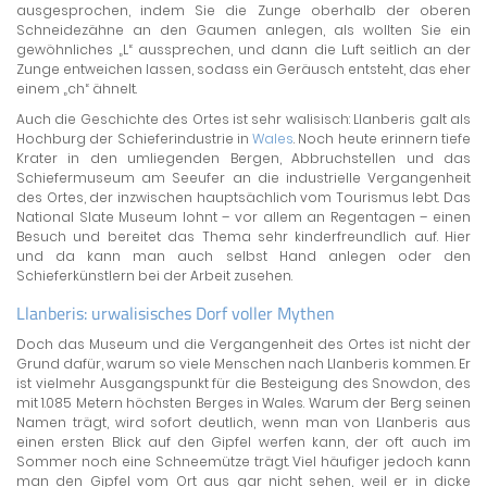
ausgesprochen, indem Sie die Zunge oberhalb der oberen
Schneidezähne an den Gaumen anlegen, als wollten Sie ein
gewöhnliches „L“ aussprechen, und dann die Luft seitlich an der
Zunge entweichen lassen, sodass ein Geräusch entsteht, das eher
einem „ch“ ähnelt.
Auch die Geschichte des Ortes ist sehr walisisch: Llanberis galt als
Hochburg der Schieferindustrie in
Wales
. Noch heute erinnern tiefe
Krater in den umliegenden Bergen, Abbruchstellen und das
Schiefermuseum am Seeufer an die industrielle Vergangenheit
des Ortes, der inzwischen hauptsächlich vom Tourismus lebt. Das
National Slate Museum lohnt – vor allem an Regentagen – einen
Besuch und bereitet das Thema sehr kinderfreundlich auf. Hier
und da kann man auch selbst Hand anlegen oder den
Schieferkünstlern bei der Arbeit zusehen.
Llanberis: urwalisisches Dorf voller Mythen
Doch das Museum und die Vergangenheit des Ortes ist nicht der
Grund dafür, warum so viele Menschen nach Llanberis kommen. Er
ist vielmehr Ausgangspunkt für die Besteigung des Snowdon, des
mit 1.085 Metern höchsten Berges in Wales. Warum der Berg seinen
Namen trägt, wird sofort deutlich, wenn man von Llanberis aus
einen ersten Blick auf den Gipfel werfen kann, der oft auch im
Sommer noch eine Schneemütze trägt. Viel häufiger jedoch kann
man den Gipfel vom Ort aus gar nicht sehen, weil er in dicke