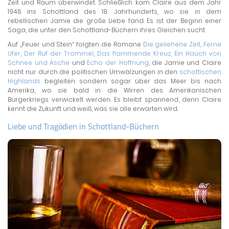
Zeit und Raum überwindet. Schließlich kam Claire aus dem Jahr
1946 ins Schottland des 18. Jahrhunderts, wo sie in dem
rebellischen Jamie die große Liebe fand. Es ist der Beginn einer
Saga, die unter den Schottland-Büchern ihres Gleichen sucht.
Auf „Feuer und Stein“ folgten die Romane
Die geliehene Zeit
,
Ferne
Ufer
,
Der Ruf der Trommel
,
Das flammende Kreuz
,
Ein Hauch von
Schnee und Asche
und
Echo der Hoffnung
, die Jamie und Claire
nicht nur durch die politischen Umwälzungen in den
schottischen
Highlands
begleiten sondern sogar über das Meer bis nach
Amerika, wo sie bald in die Wirren des Amerikanischen
Bürgerkriegs verwickelt werden. Es bleibt spannend, denn Claire
kennt die Zukunft und weiß, was sie alle erwarten wird.
Liebe und Tragödien in Schottland-Büchern