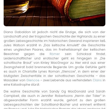
Diana Gabaldon ist jedoch nicht die Einzige, die sich von der
Landschaft und der tragischen Geschichte der Highlands zu einer
großen Liebesgeschichte im historischen Gewand inspirieren ließ.
Jules Watson erzählt in „Das keltische Amulett“ die Geschichte
eines ungleichen Paares, das im Freiheitskampf der keltischen
Bewohner gegen die
Römer
sein Schicksal findet.
Leidenschaftlicher und erotischer geht es hingegen in „Die
schottische Braut“ von Kinley MacGregor zu. Hier wird aus einer
Zwangsheirat bald brennende Begierde. Um große Gefühle geht
es auch in Charlotte Lynes Roman „Glencoe“, in dem einer der
blutigsten Zwischenfälle in der schottischen Geschichte – das
Massaker von
Glencoe
– zwei Liebende aus verfeindeten
Clans
in
eine Katastrophe stürzt.
Die wahre Geschichte von Sandy Og MacDonald und Sarah
Campbell, die auch in Jennifer Robertsons „Herrin der Täler“ in
abgewandelter Form erzählt wurde, gehört zu den großen
Liebesgeschichten der Schottland-Bücher und erinnert entfernt
an Romeo und Julia. Ein historischer Roman der etwas anderen Art