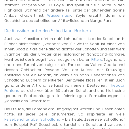
stammt übrigens von T.C. Boyle und spielt nur zur Hälfte in den
Highlands, während der andere Teil unter der glühenden Sonne
Afrikas drapiert ist:
Wassermusik
. Boyle erzählt darin die
Geschichte des schottischen Afrika-Reisenden Mungo Park.
Die Klassiker unter den Schottland-Büchern
Auch zwei Klassiker dürfen natürlich auf der Liste der Schottland-
Bücher nicht fehlen. „Ivanhoe“ von Sir Walter Scott ist einer von
ihnen. Scott gilt als der Nationaldichter der Schotten und sein Werk
„Ivanhoe“ als der Urvater aller historischen Schottland-Romane.
Ivanhoe ist der Inbegriff des mutigen, ehrbaren
Ritters
: Tugendhaft
und ohne Furcht verteidigt er die Ehre seines Vaters Cedric und
dessen Ziehtochter Rowena. Vor der Kulisse der Kreuzzüge
entstand hier ein Roman, an dem sich noch Generationen von
Schottland-Büchern orientierten. Der zweite Klassiker ist ein Buch
ganz anderer Art und verfasst von einem Deutschen:
Theodor
Fontane
bereiste vor über 160 Jahren Schottland und hielt seine
genauen Beobachtungen in feinsinnigen Formulierungen in
„Jenseits des Tweed“ fest.
Die Freude, die Fontane am Umgang mit Worten und Geschichten
hatte, ist jeder Zeile anzumerken. So inspirierte er viele
Reiseberichte über Schottland
– bis heute. „Lesereise Schottland“
zum Beispiel. Ralf Sotscheck erkundet ein Schottland zwischen