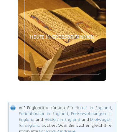
HEUTE IN GROSSBRITANNIEN
Auf England.de können Sie
Hotels in England
,
Ferienhäuser in England
,
Ferienwohnungen in
England
und
Hostels in England
und
Mietwagen
für England
buchen. Oder Sie buchen gleich Ihre
komplette
England-Rundreise
.