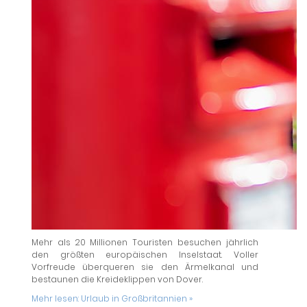
Mehr als 20 Millionen Touristen besuchen jährlich
den größten europäischen Inselstaat. Voller
Vorfreude überqueren sie den Ärmelkanal und
bestaunen die Kreideklippen von Dover.
Mehr lesen:
Urlaub in Großbritannien »