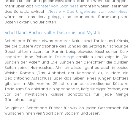
uralten Ruinen und geheimnisvollen Kreaturen. Wenn Sie übrigens
mehr über das
Monster von Loch Ness
erfahren wollen, sei Ihnen
das Schottland-Buch
„Nessie – Das Ungeheuer von Loch Ness“
wärmstens ans Herz gelegt, eine spannende Sammlung von
Daten, Fakten und Berichten.
Schottland-Bücher voller Düsternis und Mystik
Schottland-Bücher etwas anderer Natur sind Thriller und Krimis,
die die düstere Atmosphäre des Landes als Setting für schaurige
Geschichten nutzen. Ian Rankin beispielsweise lässt seinen Kult-
Inspektor John Rebus in
Edinburgh
ermitteln und zeigt in „Die
Sünden der Väter“ und „Die Sünden der Gerechten“ die dunklen
Seiten seiner Heimatstadt. Ähnlich düster geht es auch in Louise
Welshs Roman „Das Alphabet der Knochen“ zu, in dem ein
Gedichtband Aufschluss über das Leben eines jungen Dichters
gibt, der im Alter von nur 25 Jahren an der schottischen Küste zu
Tode kam. So entstand ein spannender, tiefgründiger Roman, der
vor der mystischen Kulisse Schottlands für jede Menge
Gänsehaut sorgt.
So gibt es Schottland-Bücher für wirklich jeden Geschmack. Wir
wünschen Ihnen viel Spaß beim Stöbern und Lesen.