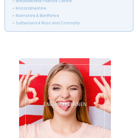
Breadalbane Folklore Centre
Kincardineshire
Nairnshire & Banffshire
Sutherland & Ross and Cromarty
ENGLISCH LERNEN