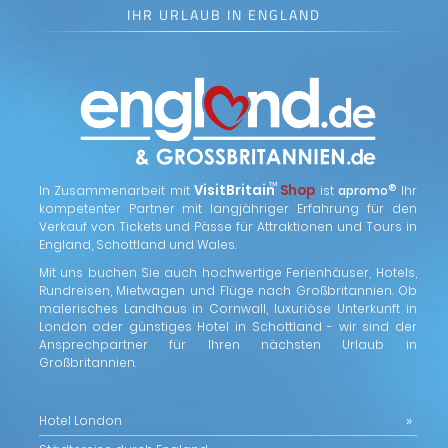
IHR URLAUB IN ENGLAND
™
VisitBritain
Shop
®
In Zusammenarbeit mit
ist
apromo
Ihr
kompetenter Partner mit langjähriger Erfahrung für den
Verkauf von Tickets und Pässe für Attraktionen und Tours in
England, Schottland und Wales.
Mit uns buchen Sie auch hochwertige Ferienhäuser, Hotels,
Rundreisen, Mietwagen und Flüge nach Großbritannien. Ob
malerisches Landhaus in Cornwall, luxuriöse Unterkunft in
London oder günstiges Hotel in Schottland - wir sind der
Ansprechpartner für Ihren nächsten Urlaub in
Großbritannien.
Hotel London