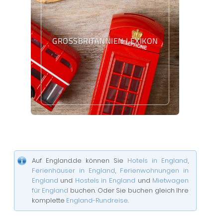
GROSSBRITANNIEN LEXIKON
Auf England.de können Sie
Hotels in England
,
Ferienhäuser in England
,
Ferienwohnungen in
England
und
Hostels in England
und
Mietwagen
für England
buchen. Oder Sie buchen gleich Ihre
komplette
England-Rundreise
.