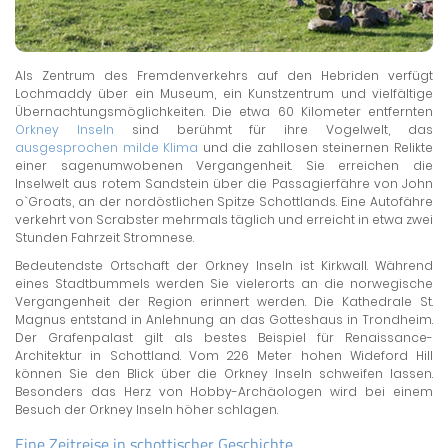
Als Zentrum des Fremdenverkehrs auf den Hebriden verfügt
Lochmaddy über ein Museum, ein Kunstzentrum und vielfältige
Übernachtungsmöglichkeiten. Die etwa 60 Kilometer entfernten
Orkney Inseln
sind berühmt für ihre Vogelwelt, das
ausgesprochen milde Klima
und die zahllosen steinernen Relikte
einer sagenumwobenen Vergangenheit. Sie erreichen die
Inselwelt aus rotem Sandstein über die Passagierfähre von John
o`Groats, an der nordöstlichen Spitze Schottlands. Eine Autofähre
verkehrt von Scrabster mehrmals täglich und erreicht in etwa zwei
Stunden Fahrzeit Stromnese.
Bedeutendste Ortschaft der Orkney Inseln ist Kirkwall. Während
eines Stadtbummels werden Sie vielerorts an die norwegische
Vergangenheit der Region erinnert werden. Die Kathedrale St.
Magnus entstand in Anlehnung an das Gotteshaus in Trondheim.
Der Grafenpalast gilt als bestes Beispiel für Renaissance-
Architektur in Schottland. Vom 226 Meter hohen Wideford Hill
können Sie den Blick über die Orkney Inseln schweifen lassen.
Besonders das Herz von Hobby-Archäologen wird bei einem
Besuch der Orkney Inseln höher schlagen.
Eine Zeitreise in schottischer Geschichte