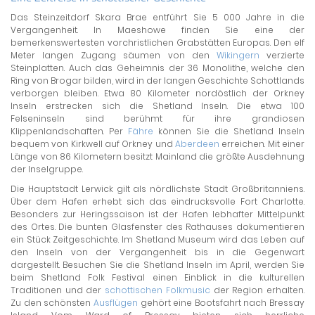
Das Steinzeitdorf Skara Brae entführt Sie 5 000 Jahre in die
Vergangenheit. In Maeshowe finden Sie eine der
bemerkenswertesten vorchristlichen Grabstätten Europas. Den elf
Meter langen Zugang säumen von den
Wikingern
verzierte
Steinplatten. Auch das Geheimnis der 36 Monolithe, welche den
Ring von Brogar bilden, wird in der langen Geschichte Schottlands
verborgen bleiben. Etwa 80 Kilometer nordöstlich der Orkney
Inseln erstrecken sich die Shetland Inseln. Die etwa 100
Felseninseln sind berühmt für ihre grandiosen
Klippenlandschaften. Per
Fähre
können Sie die Shetland Inseln
bequem von Kirkwell auf Orkney und
Aberdeen
erreichen. Mit einer
Länge von 86 Kilometern besitzt Mainland die größte Ausdehnung
der Inselgruppe.
Die Hauptstadt Lerwick gilt als nördlichste Stadt Großbritanniens.
Über dem Hafen erhebt sich das eindrucksvolle Fort Charlotte.
Besonders zur Heringssaison ist der Hafen lebhafter Mittelpunkt
des Ortes. Die bunten Glasfenster des Rathauses dokumentieren
ein Stück Zeitgeschichte. Im Shetland Museum wird das Leben auf
den Inseln von der Vergangenheit bis in die Gegenwart
dargestellt. Besuchen Sie die Shetland Inseln im April, werden Sie
beim Shetland Folk Festival einen Einblick in die kulturellen
Traditionen und der
schottischen Folkmusic
der Region erhalten.
Zu den schönsten
Ausflügen
gehört eine Bootsfahrt nach Bressay