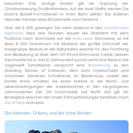
besuchen. Das dortige Kloster gilt als Ursprung der
Christianisierung Großbritanniens. Auf der Insel Staffa werden Sie
bizarre Basalt-Formationen in ihren Bann ziehen. Die Äußeren
Hebriden trennen etwa 60 Kilometer vom Festland.
Über die A 835 gelangen Sie nach Ullapool in den
schottischen
Highlands
. Etwa drei Stunden dauert die Überfahrt mit dem
Postboot nach Stornoway auf der
Insel Lewis
. Stornoway ist mit
etwa 8 000 Einwohnern mit Abstand die größte Ortschaft der
Inselgruppe. Reizvoll ist der Naturhafen, welcher für den Fischfang
von Bedeutung ist. Über dem Ort thront Stornoway Castle, dessen
Geschichte bis in das 12. Jahrhundert zurück reicht. Eine Reise in die
Sagenwelt Schottlands verspricht eine
Wanderung
zu den
Standing Stones of Callanish, dem wohl mystischsten und
schönsten Steinkreis Schottlands. Im Blackhouse, unweit des
Dorfes Arnol, erhalten Sie einen Einblick in die Wohn- und
Lebensbedingungen der Inselbewohner in den vergangenen
Jahrhunderten. Der Ort Lochmaddy auf North Uist gilt als
Bindeglied zwischen den Inseln. Fährverbindungen bestehen nach
Isle of Skye
und Lewis.
Die Hebriden, Orkeny und der hohe Norden