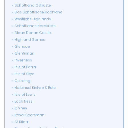
Schottland Ostküste
Das Schottische Hochland
Westliche Highlands
Schottlands Nordküste
Eilean Donan Castle
Highland Games
Glencoe
Glenfinnan
Inverness
Isle of Barra
Isle of Skye
Quiraing
Halbinsel Kintyre & Bute
Isle of Lewis
Loch Ness
Orkney
Royal Scotsman
St. Kilda