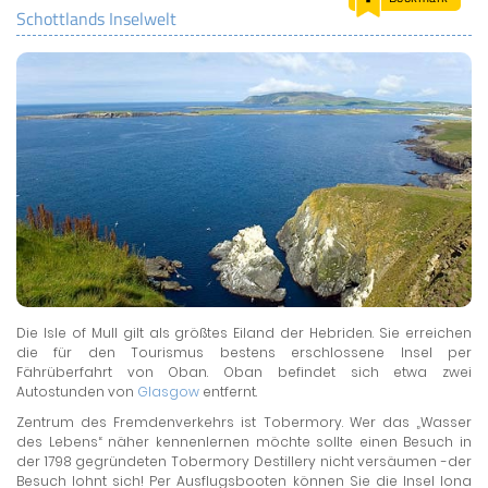
Schottlands Inselwelt
LAND & LEUTE
LERNCENTER
ENGLISCH
ENGLAND ZUHAUSE
BRITISH SHOP
Die Isle of Mull gilt als größtes Eiland der Hebriden. Sie erreichen
die für den Tourismus bestens erschlossene Insel per
Fährüberfahrt von Oban. Oban befindet sich etwa zwei
Autostunden von
Glasgow
entfernt.
Zentrum des Fremdenverkehrs ist Tobermory. Wer das „Wasser
des Lebens“ näher kennenlernen möchte sollte einen Besuch in
der 1798 gegründeten Tobermory Destillery nicht versäumen -der
Besuch lohnt sich! Per Ausflugsbooten können Sie die Insel Iona