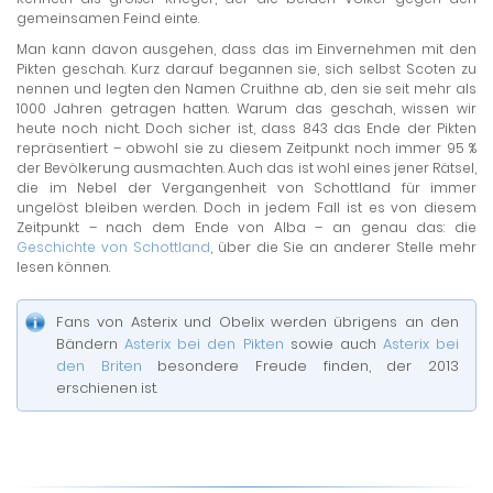
gemeinsamen Feind einte.
Man kann davon ausgehen, dass das im Einvernehmen mit den
Pikten geschah. Kurz darauf begannen sie, sich selbst Scoten zu
nennen und legten den Namen Cruithne ab, den sie seit mehr als
1000 Jahren getragen hatten. Warum das geschah, wissen wir
heute noch nicht. Doch sicher ist, dass 843 das Ende der Pikten
repräsentiert – obwohl sie zu diesem Zeitpunkt noch immer 95 %
der Bevölkerung ausmachten. Auch das ist wohl eines jener Rätsel,
die im Nebel der Vergangenheit von Schottland für immer
ungelöst bleiben werden. Doch in jedem Fall ist es von diesem
Zeitpunkt – nach dem Ende von Alba – an genau das: die
Geschichte von Schottland
, über die Sie an anderer Stelle mehr
lesen können.
Fans von Asterix und Obelix werden übrigens an den
Bändern
Asterix bei den Pikten
sowie auch
Asterix bei
den Briten
besondere Freude finden, der 2013
erschienen ist.