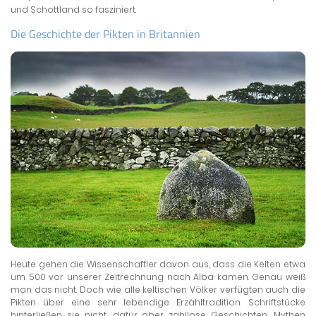
und Schottland so fasziniert.
Die Geschichte der Pikten in Britannien
Heute gehen die Wissenschaftler davon aus, dass die Kelten etwa
um 500 vor unserer Zeitrechnung nach Alba kamen. Genau weiß
man das nicht. Doch wie alle keltischen Völker verfügten auch die
Pikten über eine sehr lebendige Erzähltradition. Schriftstücke
hinterließen sie nicht, dafür aber zahllose Geschichten, Mythen