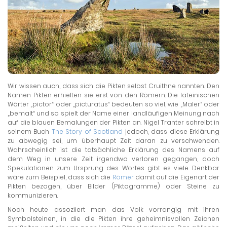
Wir wissen auch, dass sich die Pikten selbst Cruithne nannten. Den
Namen Pikten erhielten sie erst von den Römern. Die lateinischen
Wörter „pictor“ oder „picturatus“ bedeuten so viel, wie „Maler“ oder
„bemalt“ und so spielt der Name einer landläufigen Meinung nach
auf die blauen Bemalungen der Pikten an. Nigel Tranter schreibt in
seinem Buch
The Story of Scotland
jedoch, dass diese Erklärung
zu abwegig sei, um überhaupt Zeit daran zu verschwenden.
Wahrscheinlich ist die tatsächliche Erklärung des Namens auf
dem Weg in unsere Zeit irgendwo verloren gegangen, doch
Spekulationen zum Ursprung des Wortes gibt es viele. Denkbar
wäre zum Beispiel, dass sich die
Römer
damit auf die Eigenart der
Pikten bezogen, über Bilder (Piktogramme) oder Steine zu
kommunizieren.
Noch heute assoziiert man das Volk vorrangig mit ihren
Symbolsteinen, in die die Pikten ihre geheimnisvollen Zeichen