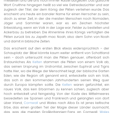
meißelten und die uns noch immer Rätsel aufgeben. Das gälische
Wort Cruithne hingegen heißt so viel wie Getreidezüchter und war
zugleich der Titel, der dem König der Pikten verliehen wurde. Das
erscheint uns heute ein banaler Name für einen Herrscher zu sein,
doch zu einer Zeit, in der die meisten Menschen noch Nomaden,
Jäger und Sammler waren, war es ein Zeichen höchster
Entwicklung, wenn ein Volk in der Lage war, Felder zu bestellen und
Ackerbau zu betreiben. Die Ahnenlinie ihres Königs verfolgten die
Pikten zurück bis zu Japeth mac Noah, also dem Sohn von Noah
und damit in biblische Zeiten.
Das erscheint auf den ersten Blick etwas widersprüchlich – der
Schauplatz der Bibel könnte kaum weiter entfernt von Schottland
sein – doch untersucht man die Pikten genauer, offenbart sich
Erstaunliches. Als
Kelten
stammen die Pikten von einem Volk ab,
das seinen Ursprung im Urstromtal, zwischen Euphrat und Tigris
hatte. Hier, wo die Wiege der Menschheit liegt, der biblische Garten
Eden, wie die Region oft genannt wird, entwickelte sich ein Volk,
das sich in den kommenden Jahrhunderten seinen Weg quer
durch Europa kämpfen sollte. Die
Kelten
waren gefürchtet, ein
raues Volk, das kein Erbarmen zu kennen schien, zugleich aber
hoch entwickelt und feingeistig. Von der Küste des Mittelmeeres
besiedelten sie Spanien und Frankreich und gelangten von dort
über Irland,
Cornwall
und Wales nach Alba. Es ist jenes keltische
Erbe, das einen großen Teil der Magie dieser Länder ausmacht,
das, was die meisten Großbritannien-Fans an Cornwall,
Wales