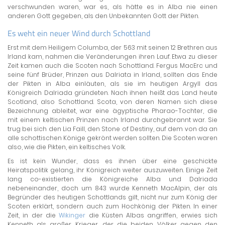
verschwunden waren, war es, als hätte es in Alba nie einen
anderen Gott gegeben, als den Unbekannten Gott der Pikten.
Es weht ein neuer Wind durch Schottland
Erst mit dem Heiligem Columba, der 563 mit seinen 12 Brethren aus
Irland kam, nahmen die Veränderungen ihren Lauf. Etwa zu dieser
Zeit kamen auch die Scoten nach Schottland. Fergus MacErc und
seine fünf Brüder, Prinzen aus Dalriata in Irland, sollten das Ende
der Pikten in Alba einläuten, als sie im heutigen Argyll das
Königreich Dalriada gründeten. Nach ihnen heißt das Land heute
Scotland, also Schottland. Scota, von deren Namen sich diese
Bezeichnung ableitet, war eine ägyptische Pharao-Tochter, die
mit einem keltischen Prinzen nach Irland durchgebrannt war. Sie
trug bei sich den Lia Faill, den Stone of Destiny, auf dem von da an
alle schottischen Könige gekrönt werden sollten. Die Scoten waren
also, wie die Pikten, ein keltisches Volk.
Es ist kein Wunder, dass es ihnen über eine geschickte
Heiratspolitik gelang, ihr Königreich weiter auszuweiten. Einige Zeit
lang co-existierten die Königreiche Alba und Dalriada
nebeneinander, doch um 843 wurde Kenneth MacAlpin, der als
Begründer des heutigen Schottlands gilt, nicht nur zum König der
Scoten erklärt, sondern auch zum Hochkönig der Pikten. In einer
Zeit, in der die
Wikinger
die Küsten Albas angriffen, erwies sich
Kenneth als großer Krieger, der die beiden Völker gegen den