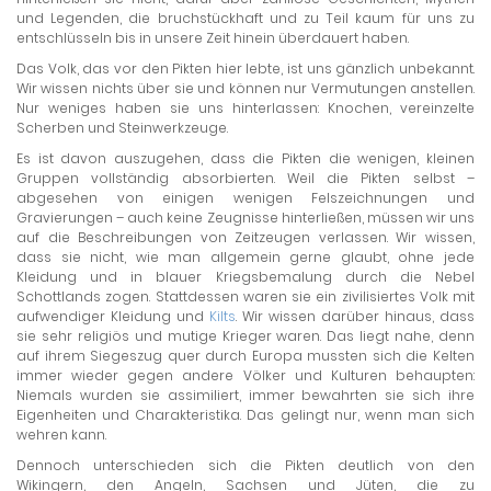
und Legenden, die bruchstückhaft und zu Teil kaum für uns zu
entschlüsseln bis in unsere Zeit hinein überdauert haben.
Das Volk, das vor den Pikten hier lebte, ist uns gänzlich unbekannt.
Wir wissen nichts über sie und können nur Vermutungen anstellen.
Nur weniges haben sie uns hinterlassen: Knochen, vereinzelte
Scherben und Steinwerkzeuge.
Es ist davon auszugehen, dass die Pikten die wenigen, kleinen
Gruppen vollständig absorbierten. Weil die Pikten selbst –
abgesehen von einigen wenigen Felszeichnungen und
Gravierungen – auch keine Zeugnisse hinterließen, müssen wir uns
auf die Beschreibungen von Zeitzeugen verlassen. Wir wissen,
dass sie nicht, wie man allgemein gerne glaubt, ohne jede
Kleidung und in blauer Kriegsbemalung durch die Nebel
Schottlands zogen. Stattdessen waren sie ein zivilisiertes Volk mit
aufwendiger Kleidung und
Kilts
. Wir wissen darüber hinaus, dass
sie sehr religiös und mutige Krieger waren. Das liegt nahe, denn
auf ihrem Siegeszug quer durch Europa mussten sich die Kelten
immer wieder gegen andere Völker und Kulturen behaupten:
Niemals wurden sie assimiliert, immer bewahrten sie sich ihre
Eigenheiten und Charakteristika. Das gelingt nur, wenn man sich
wehren kann.
Dennoch unterschieden sich die Pikten deutlich von den
Wikingern, den Angeln, Sachsen und Jüten, die zu