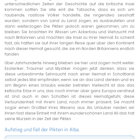
unterschiedlichen Zeiten der Geschichte auf die britische Insel
kommen sollten. Sie alle eint die Tatsache, dass es sich um
raubende, rastlose Völker handelte, die nirgendwo sesshaft
wurden, sondern von Land zu Land zogen, es ausbeuteten und
dann weiterzogen. Die Pikten jedoch waren gekommen, um zu
bleiben. Sie brachten ihr Wissen um Ackerbau und Viehzucht mit
nach Britannien und machten die Insel zu ihrer Heimat. Es scheint
fast, als hätten sie auf ihrer langen Reise quer über den Kontinent
nach dieser Heimat gesucht, die sie im Norden Britanniens endlich
fanden.
Über Jahrhunderte hinweg blieben sie hier und zogen nicht weiter.
Esoteriker, Träumer und Mystiker mögen jetzt denken, dass sie
diese unbestimmte Sehnsucht nach einer Heimat in Schottland
selbst jedes Mal empfinden, wenn sie an das Land denken und es
am Beginn eines Urlaubs wieder betreten. Vielleicht ist das das
keltische Erbe in uns, das noch immer über ganz Europa verstreut
ist. Und auch in den Schotten ist dieses Heimatgefühl, diese
Verbundenheit mit ihrem Land, noch immer präsent. Sie macht
sogar einen Großteil ihres Wesens aus. Als Urlauber neiden wir
ihnen fast diese Einheit mit ihrem wunderschönen Land. All das hat
seine Wurzeln in der Zeit der Pikten.
Aufstieg und Fall der Pikten in Alba