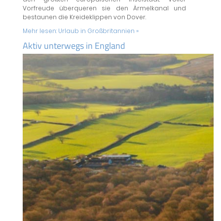
Vorfreude überqueren sie den Ärmelkanal und
bestaunen die Kreideklippen von Dover.
Mehr lesen:
Urlaub in Großbritannien »
Aktiv unterwegs in England