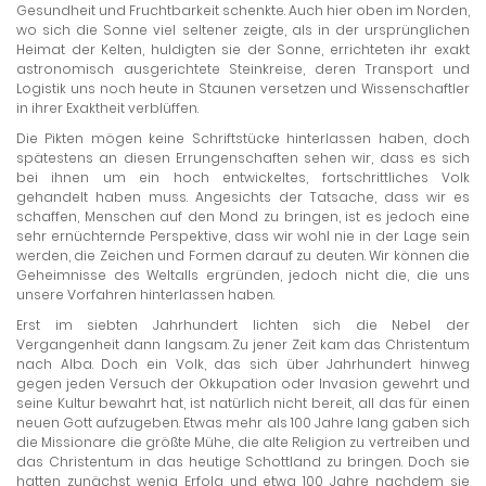
Gesundheit und Fruchtbarkeit schenkte. Auch hier oben im Norden,
wo sich die Sonne viel seltener zeigte, als in der ursprünglichen
Heimat der Kelten, huldigten sie der Sonne, errichteten ihr exakt
astronomisch ausgerichtete Steinkreise, deren Transport und
Logistik uns noch heute in Staunen versetzen und Wissenschaftler
in ihrer Exaktheit verblüffen.
Die Pikten mögen keine Schriftstücke hinterlassen haben, doch
spätestens an diesen Errungenschaften sehen wir, dass es sich
bei ihnen um ein hoch entwickeltes, fortschrittliches Volk
gehandelt haben muss. Angesichts der Tatsache, dass wir es
schaffen, Menschen auf den Mond zu bringen, ist es jedoch eine
sehr ernüchternde Perspektive, dass wir wohl nie in der Lage sein
werden, die Zeichen und Formen darauf zu deuten. Wir können die
Geheimnisse des Weltalls ergründen, jedoch nicht die, die uns
unsere Vorfahren hinterlassen haben.
Erst im siebten Jahrhundert lichten sich die Nebel der
Vergangenheit dann langsam. Zu jener Zeit kam das Christentum
nach Alba. Doch ein Volk, das sich über Jahrhundert hinweg
gegen jeden Versuch der Okkupation oder Invasion gewehrt und
seine Kultur bewahrt hat, ist natürlich nicht bereit, all das für einen
neuen Gott aufzugeben. Etwas mehr als 100 Jahre lang gaben sich
die Missionare die größte Mühe, die alte Religion zu vertreiben und
das Christentum in das heutige Schottland zu bringen. Doch sie
hatten zunächst wenig Erfolg und etwa 100 Jahre nachdem sie