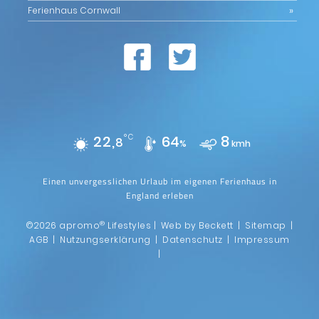
Ferienhaus Cornwall
22,
°C
64
8
8
%
kmh
Einen unvergesslichen Urlaub im eigenen Ferienhaus in
England erleben
®
©2026 apromo
Lifestyles |
Web by Beckett
|
Sitemap
|
AGB
|
Nutzungserklärung
|
Datenschutz
|
Impressum
|