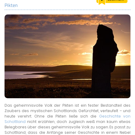
Pikten
LAND & LEUTE
LERNCENTER
ENGLISCH
ENGLAND ZUHAUSE
BRITISH SHOP
Das geheimnisvolle Volk der Pikten ist ein fester Bestandteil des
Zaubers des mystischen Schottlands. Gefürchtet, verteufelt – und
heute verehrt. Ohne die Pikten ließe sich die
Geschichte von
Schottland
nicht erzählen, doch zugleich weiß man kaum etwas
Belegbares über dieses geheimnisvolle Volk zu sagen. Es passt zu
Schottland, dass die Anfänge seiner Geschichte in einem Nebel