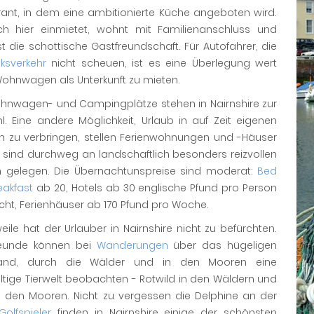
rant, in dem eine ambitionierte Küche angeboten wird.
ch hier einmietet, wohnt mit Familienanschluss und
t die schottische Gastfreundschaft. Für Autofahrer, die
nksverkehr
nicht scheuen, ist es eine Überlegung wert
ohnwagen als Unterkunft zu mieten.
ohnwagen- und Campingplätze stehen in Nairnshire zur
. Eine andere Möglichkeit, Urlaub in auf Zeit eigenen
 zu verbringen, stellen Ferienwohnungen und -Häuser
e sind durchweg an landschaftlich besonders reizvollen
n gelegen. Die Übernachtunspreise sind moderat:
Bed
eakfast
ab 20, Hotels ab 30 englische Pfund pro Person
ht, Ferienhäuser ab 170 Pfund pro Woche.
ile hat der Urlauber in Nairnshire nicht zu befürchten.
reunde können bei
Wanderungen
über das hügeligen
land, durch die Wälder und in den Mooren eine
ltige Tierwelt beobachten - Rotwild in den Wäldern und
in den Mooren. Nicht zu vergessen die Delphine an der
Golfspieler
finden in Nairnshire einige der schönsten