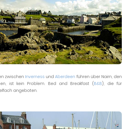
ken zwischen
Inverness
und
Aberdeen
führen über Nairn, den
en, ist kein Problem. Bed and Breakfast (
B&B
), die für
vielfach angeboten.