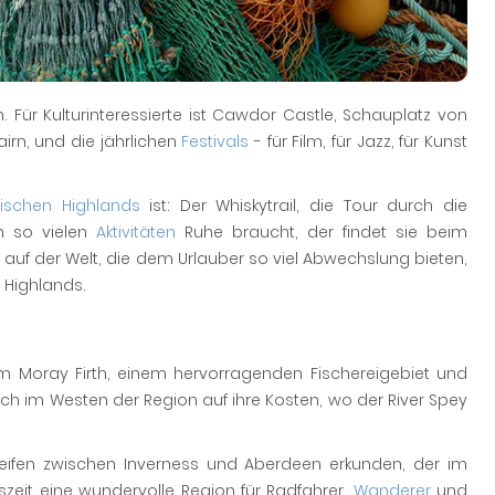
 Für Kulturinteressierte ist Cawdor Castle, Schauplatz von
rn, und die jährlichen
Festivals
- für Film, für Jazz, für Kunst
tischen Highlands
ist: Der Whiskytrail, die Tour durch die
h so vielen
Aktivitäten
Ruhe braucht, der findet sie beim
e auf der Welt, die dem Urlauber so viel Abwechslung bieten,
d Highlands.
m Moray Firth, einem hervorragenden Fischereigebiet und
ch im Westen der Region auf ihre Kosten, wo der River Spey
streifen zwischen Inverness und Aberdeen erkunden, der im
szeit eine wundervolle Region für Radfahrer,
Wanderer
und