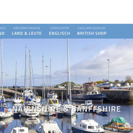
DES
GROSSBRITANNIEN
LERNCENTER
ENGLAND ZUHAUSE
ND
LAND & LEUTE
ENGLISCH
BRITISH SHOP
NAIRNSHIRE & BANFFSHIRE