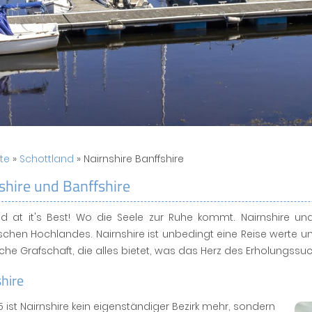
ite
»
Schottland
» Nairnshire Banffshire
shire und Banffshire
d at it's Best! Wo die Seele zur Ruhe kommt. Nairnshire und
schen Hochlandes. Nairnshire ist unbedingt eine Reise werte un
sche Grafschaft, die alles bietet, was das Herz des Erholungss
hire
75 ist Nairnshire kein eigenständiger Bezirk mehr, sondern