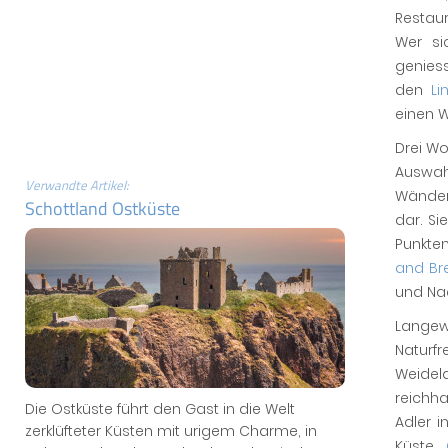
Restau
Wer si
geniess
den
Li
einen W
Drei W
Auswahl
Verwandte Artikel:
Wänden
Schottland Ostküste
dar. Si
Punkte
and Br
und Nac
Langewe
Naturf
Weide
reichha
Die Ostküste führt den Gast in die Welt
Adler 
zerklüfteter Küsten mit urigem Charme, in
Küste.