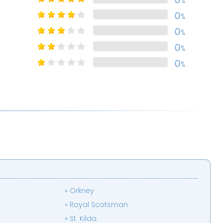
%
0
%
0
%
0
%
0
%
Orkney
Royal Scotsman
St. Kilda