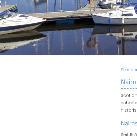
Startse
Nairn
Scotlan
schotti
histori
Nairns
Seit 19