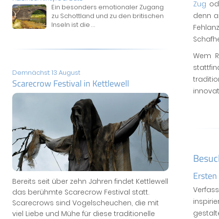
Zug
od
Ein besonders emotionaler Zugang
denn a
zu Schottland und zu den britischen
Inseln ist die
...
Fehlan
Schafh
Wem Ru
stattf
Demnächst: 13 August
tradit
Scarecrow Festival in Kettlewell
innovat
Besuc
Ersten
Bereits seit über zehn Jahren findet Kettlewell
Verfas
das berühmte Scarecrow Festival statt.
inspiri
Scarecrows sind Vogelscheuchen, die mit
gestal
viel Liebe und Mühe für diese traditionelle