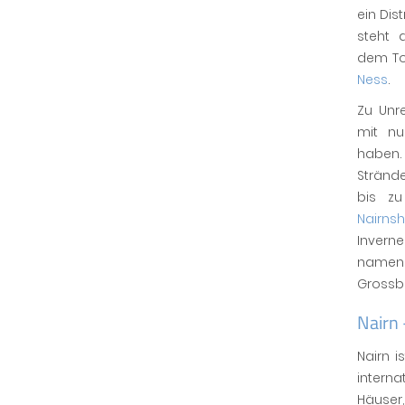
ein Dist
steht 
dem To
Ness
.
Zu Unre
mit nu
haben.
Stränd
bis z
Nairnsh
Inverne
nameng
Grossbr
Nairn 
Nairn i
interna
Häuser,