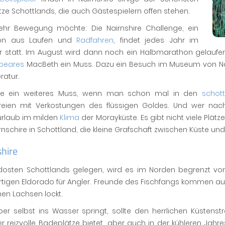
tze Schottlands, die auch Gästespielern offen stehen.
hr Bewegung möchte: Die Nairnshire Challenge, ein
lon aus Laufen und
Radfahren
, findet jedes Jahr im
r statt. Im August wird dann noch ein Halbmarathon gelaufen.
peares
MacBeth ein Muss. Dazu ein Besuch im Museum von Nai
ratur.
ele ein weiteres Muss, wenn man schon mal in den
schot
reien mit Verkostungen des flüssigen Goldes. Und wer nac
urlaub im milden
Klima
der Morayküste. Es gibt nicht viele Plätz
rnschire in Schottland, die kleine Grafschaft zwischen Küste un
hire
dosten Schottlands gelegen, wird es im Norden begrenzt vo
rtigen Eldorado für Angler. Freunde des Fischfangs kommen au
nen Lachsen lockt.
ber selbst ins Wasser springt, sollte den herrlichen Küsten
reizvolle Badeplätze bietet, aber auch in der kühleren Jahre