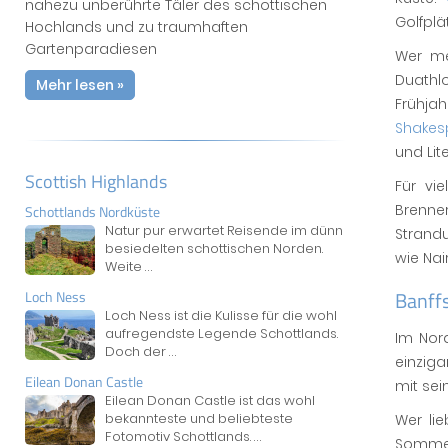
nahezu unberührte Täler des schottischen
Golfplä
Hochlands und zu traumhaften
Gartenparadiesen
Wer me
Duath
Mehr lesen »
Frühjah
Shakes
und Lite
Scottish Highlands
Für vi
Brenne
Schottlands Nordküste
Natur pur erwartet Reisende im dünn
Strand
besiedelten schottischen Norden.
wie Nai
Weite
...
Banffs
Loch Ness
Loch Ness ist die Kulisse für die wohl
aufregendste Legende Schottlands.
Im Nor
Doch der
...
einziga
Eilean Donan Castle
mit sei
Eilean Donan Castle ist das wohl
bekannteste und beliebteste
Wer lie
Fotomotiv Schottlands.
...
Sommer 