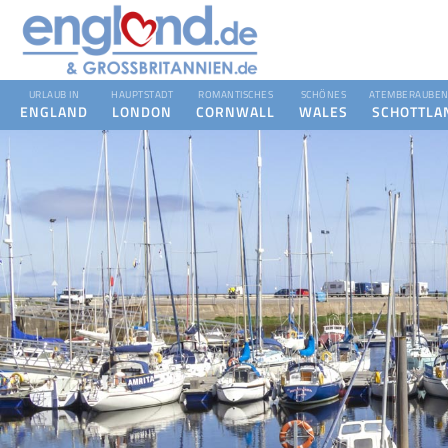
URLAUB IN
HAUPTSTADT
ROMANTISCHES
SCHÖNES
ATEMBERAUBEN
ENGLAND
LONDON
CORNWALL
WALES
SCHOTTLA