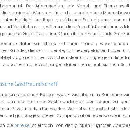
iebhaber ist. Der Artenreichtum der Vogel- und Pflanzenwe
tlich gesichtet. Wer mehr über diese und andere Meeresbewohn
olutes Highlight der Region, auf keinen Fall entgehen lassen.
 und Kajakfahren an, während die offene Küste mit ihren wilden
 grandiose Golfplätze, deren Qualität über Schottlands Grenzen
posante Natur Banffshires mit ihren ständig wechselnden
chen Künstler, die sich in der Region niedergelassen haben und 
obbyfotografen finden zwischen Meer und hügeligem Hinterlan
tiv doch einmal etwas länger dauern, empfiehlt sich ein Sc
tische Gastfreundschaft
tillerien sind einen Besuch wert - wie überall in Banffshire
iert. Um die herzliche Gastfreundschaft der Region zu ge
chen Privatunterkünften wählen. Wer lieber ungestört ist, finde
en und gut ausgestatteten Campingplätzen ebenso wie in ko
ch die
Anreise
ist einfach: Von den großen Flughäfen Aberde