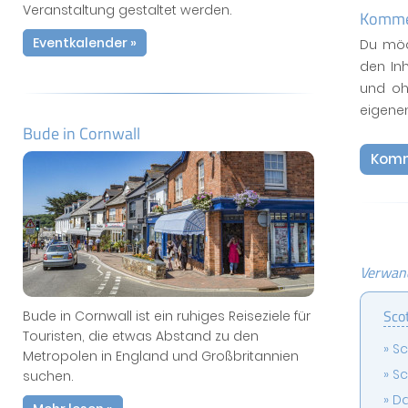
Veranstaltung gestaltet werden.
Kommen
Eventkalender »
Du möc
den In
und oh
eigene
Bude in Cornwall
Komm
Verwand
Sco
Bude in Cornwall ist ein ruhiges Reiseziele für
Touristen, die etwas Abstand zu den
Sc
Metropolen in England und Großbritannien
Sc
suchen.
Da