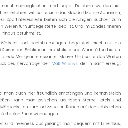
lt sucht seinesgleichen, und sogar Delphine werden hier
er erfahren will, sollte sich das Macduff Marine Aquarium,
 Für Sportinteressierte bieten sich die ruhigen Buchten zum
 Wellen für Surfbegeisterte ideal ist. Und im Landesinneren
 hinaus berühmt ist.
 Wolken- und Lichtstimmungen begeistert nicht nur die
Reisenden Einblicke in ihre Ateliers und Werkstätten bieten.
d jede Menge interessanter Motive. Und sollte das Warten
hluck des hervorragenden
Malt Whiskys
, der in Banff erzeugt
 wird man auch hier freundlich empfangen und kenntnisreich
nießen, kann man zwischen luxuriösen Sterne-Hotels und
t Möglichkeiten zum individuellen Reisen auf den zahlreichen
mfortablen Ferienwohnungen.
en und Inverness aus gelangt man bequem mit Linienbus,