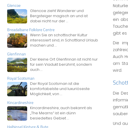
Glencoe
Naturl
Glencoe zieht Wanderer und
gelegen
Bergsteiger magisch an und ist
ein abs
dabei nicht nur der
...
Tauchen
Breadalbane Folklore Centre
gibt es
Wenn Sie an schottischer Kultur
interessiert sind, in Schottland Urlaub
Die im
machen und
...
zahlrei
Glenfinnan
Auch H
Der kleine Ort Glenfinnan ist nicht nur
am Sta
für sein Viadukt berühmt, sondern
auch
...
wird.
Royal Scotsman
Schot
Der Royal Scotsman ist die
komfortabelste und luxuriöseste
Die Des
Möglichkeit, von
...
inform
Kincardineshire
gemütli
Kincardineshire, auch bekannt als
„The Mearns“ ist ein dünn
sauber
besiedeltes Gebiet
...
Und au
Halbinsel Kintyre & Bute