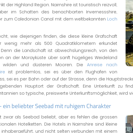
rikt der Highland Region. Nairnshire ist touristisch reizvoll,
aber im Schatten des benachbarten Invernessshire,
r zum Caledonian Canal mit dem weltbekannten
Loch
cht, wie diejenigen finden, die diese kleine Grafschaft
r wenig mehr als 500 Quadratkilometern erkundet
 Denn die Landschaft ist abwechslungsreich, von den
en an der Morayküste über sanft hügeliges Weideland
u wilden und düsteren Mooren. Die
Anreise nach
ire
ist problemlos, sei es über den Flughafen von
ss, sei es per Bahn oder auf der Strasse, denn die Hauptstrec
ebenden Hauptort der Grafschaft. Eine Unterkunft zu find
itannien so typische, preiswerte Unterkunftsmöglichkeit, wird 
- ein beliebter Seebad mit ruhigem Charakter
st zwar als Seebad beliebt, aber es fehlen die grossen
tionalen Hotelketten. Die Hotels in Nairnshire sind kleine
 inhabergeführt, und nicht selten verbunden mit einem