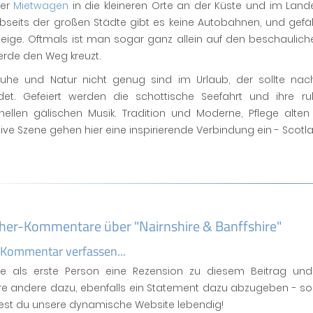
er
Mietwagen
in die kleineren Orte an der Küste und im Lande
bseits der großen Städte gibt es keine Autobahnen, und gefäh
zeige. Oftmals ist man sogar ganz allein auf den beschaulich
erde den Weg kreuzt.
he und Natur nicht genug sind im Urlaub, der sollte nach 
indet. Gefeiert werden die schottische Seefahrt und ihre
ionellen gälischen Musik. Tradition und Moderne, Pflege alt
ive Szene gehen hier eine inspirierende Verbindung ein - Scotlan
her-Kommentare über "Nairnshire & Banffshire"
 Kommentar verfassen...
se als erste Person eine Rezension zu diesem Beitrag und
ere andere dazu, ebenfalls ein Statement dazu abzugeben - so
test du unsere dynamische Website lebendig!