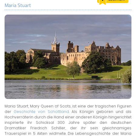
Maria Stuart
LAND & LEUTE
LERNCENTER
ENGLISCH
ENGLAND ZUHAUSE
BRITISH SHOP
Maria Stuart, Mary Queen of Scots, ist eine der tragischen Figuren
der
Geschichte von Schottland
. Als Königin geboren und als
Hochverräterin durch die Hand einer anderen Königin hingerichtet
inspirierte ihr Schicksal 300 Jahre später den deutschen
Dramatiker Friedrich Schiller, der ihr sein gleichnamiges
Trauerspiel in 5 Akten widmete. Die Lebensgeschichte der Maria