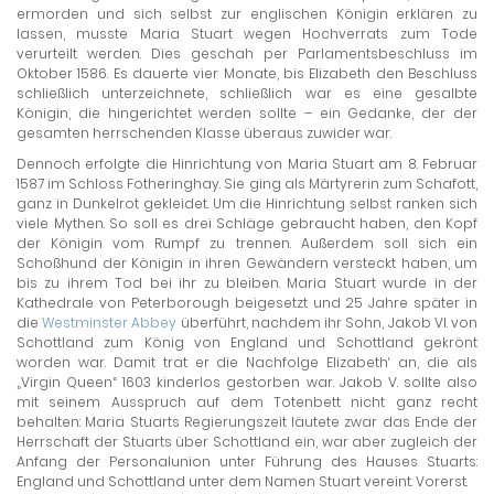
ermorden und sich selbst zur englischen Königin erklären zu
lassen, musste Maria Stuart wegen Hochverrats zum Tode
verurteilt werden. Dies geschah per Parlamentsbeschluss im
Oktober 1586. Es dauerte vier Monate, bis Elizabeth den Beschluss
schließlich unterzeichnete, schließlich war es eine gesalbte
Königin, die hingerichtet werden sollte – ein Gedanke, der der
gesamten herrschenden Klasse überaus zuwider war.
Dennoch erfolgte die Hinrichtung von Maria Stuart am 8. Februar
1587 im Schloss Fotheringhay. Sie ging als Märtyrerin zum Schafott,
ganz in Dunkelrot gekleidet. Um die Hinrichtung selbst ranken sich
viele Mythen. So soll es drei Schläge gebraucht haben, den Kopf
der Königin vom Rumpf zu trennen. Außerdem soll sich ein
Schoßhund der Königin in ihren Gewändern versteckt haben, um
bis zu ihrem Tod bei ihr zu bleiben. Maria Stuart wurde in der
Kathedrale von Peterborough beigesetzt und 25 Jahre später in
die
Westminster Abbey
überführt, nachdem ihr Sohn, Jakob VI. von
Schottland zum König von England und Schottland gekrönt
worden war. Damit trat er die Nachfolge Elizabeth‘ an, die als
„Virgin Queen“ 1603 kinderlos gestorben war. Jakob V. sollte also
mit seinem Ausspruch auf dem Totenbett nicht ganz recht
behalten: Maria Stuarts Regierungszeit läutete zwar das Ende der
Herrschaft der Stuarts über Schottland ein, war aber zugleich der
Anfang der Personalunion unter Führung des Hauses Stuarts:
England und Schottland unter dem Namen Stuart vereint. Vorerst.