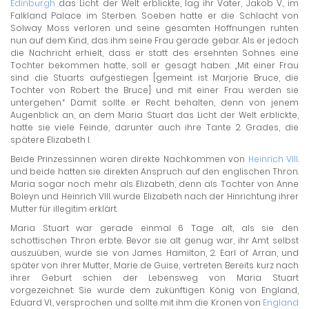
Edinburgh
das Licht der Welt erblickte, lag ihr Vater, Jakob V., im
Falkland Palace im Sterben. Soeben hatte er die Schlacht von
Solway Moss verloren und seine gesamten Hoffnungen ruhten
nun auf dem Kind, das ihm seine Frau gerade gebar. Als er jedoch
die Nachricht erhielt, dass er statt des ersehnten Sohnes eine
Tochter bekommen hatte, soll er gesagt haben: „Mit einer Frau
sind die Stuarts aufgestiegen [gemeint ist Marjorie Bruce, die
Tochter von Robert the Bruce] und mit einer Frau werden sie
untergehen.“ Damit sollte er Recht behalten, denn von jenem
Augenblick an, an dem Maria Stuart das Licht der Welt erblickte,
hatte sie viele Feinde, darunter auch ihre Tante 2. Grades, die
spätere Elizabeth I.
Beide Prinzessinnen waren direkte Nachkommen von
Heinrich VIII
.
und beide hatten sie direkten Anspruch auf den englischen Thron.
Maria sogar noch mehr als Elizabeth, denn als Tochter von Anne
Boleyn und Heinrich VIII. wurde Elizabeth nach der Hinrichtung ihrer
Mutter für illegitim erklärt.
Maria Stuart war gerade einmal 6 Tage alt, als sie den
schottischen Thron erbte. Bevor sie alt genug war, ihr Amt selbst
auszuüben, wurde sie von James Hamilton, 2. Earl of Arran, und
später von ihrer Mutter, Marie de Guise, vertreten. Bereits kurz nach
ihrer Geburt schien der Lebensweg von Maria Stuart
vorgezeichnet: Sie wurde dem zukünftigen König von England,
Eduard VI., versprochen und sollte mit ihm die Kronen von
England