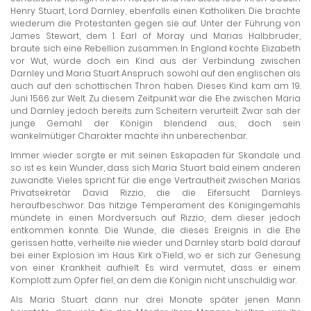
Henry Stuart, Lord Darnley, ebenfalls einen Katholiken. Die brachte
wiederum die Protestanten gegen sie auf. Unter der Führung von
James Stewart, dem 1. Earl of Moray und Marias Halbbruder,
braute sich eine Rebellion zusammen. In England kochte Elizabeth
vor Wut, würde doch ein Kind aus der Verbindung zwischen
Darnley und Maria Stuart Anspruch sowohl auf den englischen als
auch auf den schottischen Thron haben. Dieses Kind kam am 19.
Juni 1566 zur Welt. Zu diesem Zeitpunkt war die Ehe zwischen Maria
und Darnley jedoch bereits zum Scheitern verurteilt. Zwar sah der
junge Gemahl der Königin blendend aus, doch sein
wankelmütiger Charakter machte ihn unberechenbar.
Immer wieder sorgte er mit seinen Eskapaden für Skandale und
so ist es kein Wunder, dass sich Maria Stuart bald einem anderen
zuwandte. Vieles spricht für die enge Vertrautheit zwischen Marias
Privatsekretär David Rizzio, die die Eifersucht Darnleys
heraufbeschwor. Das hitzige Temperament des Königingemahls
mündete in einen Mordversuch auf Rizzio, dem dieser jedoch
entkommen konnte. Die Wunde, die dieses Ereignis in die Ehe
gerissen hatte, verheilte nie wieder und Darnley starb bald darauf
bei einer Explosion im Haus Kirk o’Field, wo er sich zur Genesung
von einer Krankheit aufhielt. Es wird vermutet, dass er einem
Komplott zum Opfer fiel, an dem die Königin nicht unschuldig war.
Als Maria Stuart dann nur drei Monate später jenen Mann