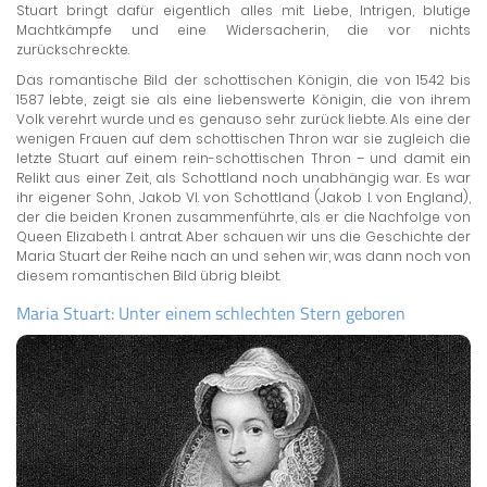
Stuart bringt dafür eigentlich alles mit: Liebe, Intrigen, blutige
Machtkämpfe und eine Widersacherin, die vor nichts
zurückschreckte.
Das romantische Bild der schottischen Königin, die von 1542 bis
1587 lebte, zeigt sie als eine liebenswerte Königin, die von ihrem
Volk verehrt wurde und es genauso sehr zurück liebte. Als eine der
wenigen Frauen auf dem schottischen Thron war sie zugleich die
letzte Stuart auf einem rein-schottischen Thron – und damit ein
Relikt aus einer Zeit, als Schottland noch unabhängig war. Es war
ihr eigener Sohn, Jakob VI. von Schottland (Jakob I. von England),
der die beiden Kronen zusammenführte, als er die Nachfolge von
Queen Elizabeth I. antrat. Aber schauen wir uns die Geschichte der
Maria Stuart der Reihe nach an und sehen wir, was dann noch von
diesem romantischen Bild übrig bleibt.
Maria Stuart: Unter einem schlechten Stern geboren