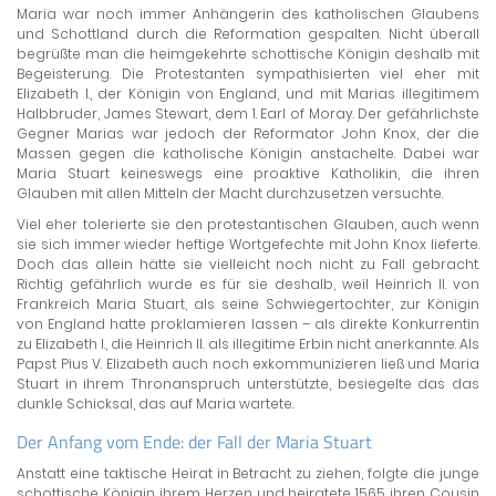
Maria war noch immer Anhängerin des katholischen Glaubens
und Schottland durch die Reformation gespalten. Nicht überall
begrüßte man die heimgekehrte schottische Königin deshalb mit
Begeisterung. Die Protestanten sympathisierten viel eher mit
Elizabeth I., der Königin von England, und mit Marias illegitimem
Halbbruder, James Stewart, dem 1. Earl of Moray. Der gefährlichste
Gegner Marias war jedoch der Reformator John Knox, der die
Massen gegen die katholische Königin anstachelte. Dabei war
Maria Stuart keineswegs eine proaktive Katholikin, die ihren
Glauben mit allen Mitteln der Macht durchzusetzen versuchte.
Viel eher tolerierte sie den protestantischen Glauben, auch wenn
sie sich immer wieder heftige Wortgefechte mit John Knox lieferte.
Doch das allein hätte sie vielleicht noch nicht zu Fall gebracht.
Richtig gefährlich wurde es für sie deshalb, weil Heinrich II. von
Frankreich Maria Stuart, als seine Schwiegertochter, zur Königin
von England hatte proklamieren lassen – als direkte Konkurrentin
zu Elizabeth I., die Heinrich II. als illegitime Erbin nicht anerkannte. Als
Papst Pius V. Elizabeth auch noch exkommunizieren ließ und Maria
Stuart in ihrem Thronanspruch unterstützte, besiegelte das das
dunkle Schicksal, das auf Maria wartete.
Der Anfang vom Ende: der Fall der Maria Stuart
Anstatt eine taktische Heirat in Betracht zu ziehen, folgte die junge
schottische Königin ihrem Herzen und heiratete 1565 ihren Cousin