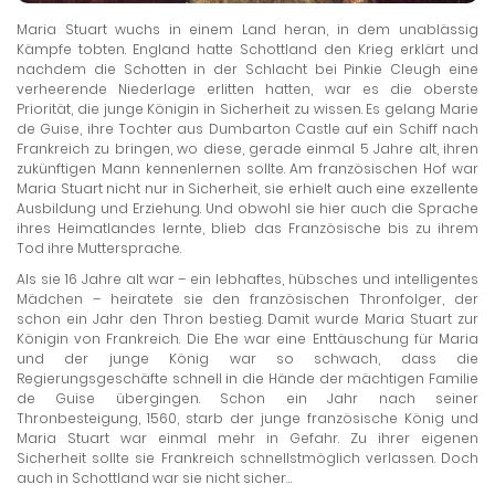
Maria Stuart wuchs in einem Land heran, in dem unablässig
Kämpfe tobten. England hatte Schottland den Krieg erklärt und
nachdem die Schotten in der Schlacht bei Pinkie Cleugh eine
verheerende Niederlage erlitten hatten, war es die oberste
Priorität, die junge Königin in Sicherheit zu wissen. Es gelang Marie
de Guise, ihre Tochter aus Dumbarton Castle auf ein Schiff nach
Frankreich zu bringen, wo diese, gerade einmal 5 Jahre alt, ihren
zukünftigen Mann kennenlernen sollte. Am französischen Hof war
Maria Stuart nicht nur in Sicherheit, sie erhielt auch eine exzellente
Ausbildung und Erziehung. Und obwohl sie hier auch die Sprache
ihres Heimatlandes lernte, blieb das Französische bis zu ihrem
Tod ihre Muttersprache.
Als sie 16 Jahre alt war – ein lebhaftes, hübsches und intelligentes
Mädchen – heiratete sie den französischen Thronfolger, der
schon ein Jahr den Thron bestieg. Damit wurde Maria Stuart zur
Königin von Frankreich. Die Ehe war eine Enttäuschung für Maria
und der junge König war so schwach, dass die
Regierungsgeschäfte schnell in die Hände der mächtigen Familie
de Guise übergingen. Schon ein Jahr nach seiner
Thronbesteigung, 1560, starb der junge französische König und
Maria Stuart war einmal mehr in Gefahr. Zu ihrer eigenen
Sicherheit sollte sie Frankreich schnellstmöglich verlassen. Doch
auch in Schottland war sie nicht sicher…