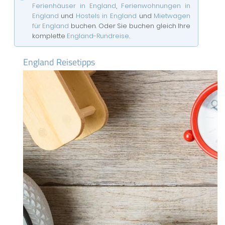
Ferienhäuser in England
,
Ferienwohnungen in
England
und
Hostels in England
und
Mietwagen
für England
buchen. Oder Sie buchen gleich Ihre
komplette
England-Rundreise
.
England Reisetipps