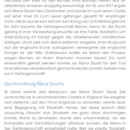
heiratete, den viele für den Mörder ihres Mannes hielten, war ihr
öffentliches Ansehen endgültig beschädigt. Am 15. Juni 1557 ergab
sich Maria Stuart den Clanfürsten und wurde im Loch Leven Castle
auf einer Insel im Loch Leven gefangen gesetzt. Ihr einjähriger
Sohn Jakob wurde kurz darauf zum König von Schottland gekrönt.
Ein Jahr dauerte die Gefangenschaft Marias, bevor ihr die Flucht
gelang. In ihrer Verzweiflung ersuchte sie ihre Tante, Elizabeth I., um
Unterstützung im Kampf gegen die rebellierenden schottischen
Adeligen, doch weil sich Maria weiterhin weigerte, ihren Anspruch
auf die englische Krone aufzugeben, verweigerte die englische
Königin ihr die Hilfe. Stattdessen wollte sie Maria den Prozess
wegen Mordes an ihrem Ehemann machen lassen. Da nicht
einwandfrei geklärt werden konnte, ob Maria Stuart für den Tod
ihres Mannes verantwortlich gemacht werden konnte, behielt man
sie in Gefangenschaft.
Die Hinrichtung Maria Stuarts
18 Jahre währte das Martyrium der Maria Stuart. Diese Zeit
verbrachte sie in verschiedensten Castles in England. Sie weigerte
sich weiterhin, auf den Thron Englands zu verzichten, sehnte aber
eine Begegnung mit Elizabeth herbei, die diese jedoch stets
ausschlug. Obwohl sich Elizabeth nie ganz dazu durchringen
konnte, Maria zu verurteilen, wurde dies unvermeidbar, als die
Komplotte und Verschwörungen offenbar wurden, die Maria in
der Gefangenschaft eingefädelt hatte. Weil sie plante, Elizabeth