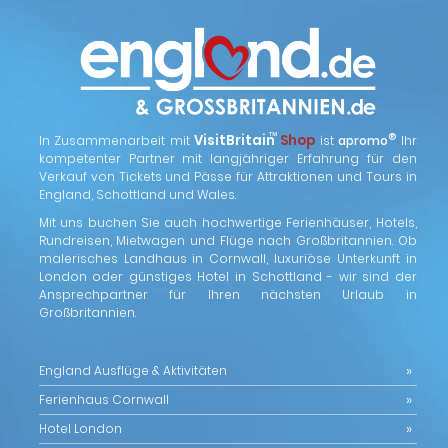
™
VisitBritain
Shop
®
In Zusammenarbeit mit
ist
apromo
Ihr
kompetenter Partner mit langjähriger Erfahrung für den
Verkauf von Tickets und Pässe für Attraktionen und Tours in
England, Schottland und Wales.
Mit uns buchen Sie auch hochwertige Ferienhäuser, Hotels,
Rundreisen, Mietwagen und Flüge nach Großbritannien. Ob
malerisches Landhaus in Cornwall, luxuriöse Unterkunft in
London oder günstiges Hotel in Schottland - wir sind der
Ansprechpartner für Ihren nächsten Urlaub in
Großbritannien.
England Ausflüge & Aktivitäten
Ferienhaus Cornwall
Hotel London