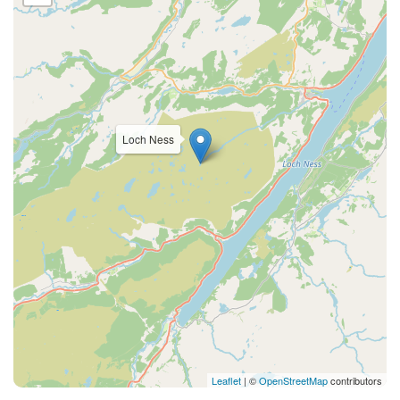
Loch Ness
Leaflet
| ©
OpenStreetMap
contributors