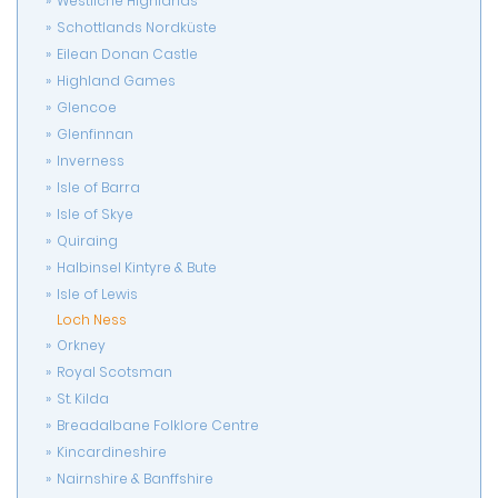
Westliche Highlands
Schottlands Nordküste
Eilean Donan Castle
Highland Games
Glencoe
Glenfinnan
Inverness
Isle of Barra
Isle of Skye
Quiraing
Halbinsel Kintyre & Bute
Isle of Lewis
Loch Ness
Orkney
Royal Scotsman
St. Kilda
Breadalbane Folklore Centre
Kincardineshire
Nairnshire & Banffshire