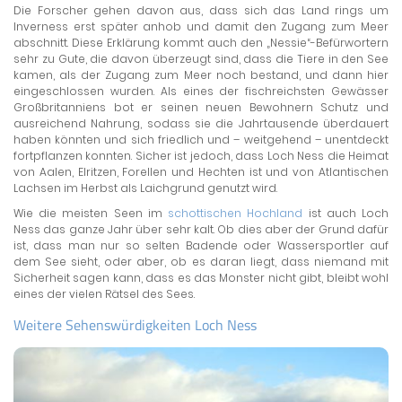
Die Forscher gehen davon aus, dass sich das Land rings um
Inverness erst später anhob und damit den Zugang zum Meer
abschnitt. Diese Erklärung kommt auch den „Nessie“-Befürwortern
sehr zu Gute, die davon überzeugt sind, dass die Tiere in den See
kamen, als der Zugang zum Meer noch bestand, und dann hier
eingeschlossen wurden. Als eines der fischreichsten Gewässer
Großbritanniens bot er seinen neuen Bewohnern Schutz und
ausreichend Nahrung, sodass sie die Jahrtausende überdauert
haben könnten und sich friedlich und – weitgehend – unentdeckt
fortpflanzen konnten. Sicher ist jedoch, dass Loch Ness die Heimat
von Aalen, Elritzen, Forellen und Hechten ist und von Atlantischen
Lachsen im Herbst als Laichgrund genutzt wird.
Wie die meisten Seen im
schottischen Hochland
ist auch Loch
Ness das ganze Jahr über sehr kalt. Ob dies aber der Grund dafür
ist, dass man nur so selten Badende oder Wassersportler auf
dem See sieht, oder aber, ob es daran liegt, dass niemand mit
Sicherheit sagen kann, dass es das Monster nicht gibt, bleibt wohl
eines der vielen Rätsel des Sees.
Weitere Sehenswürdigkeiten Loch Ness