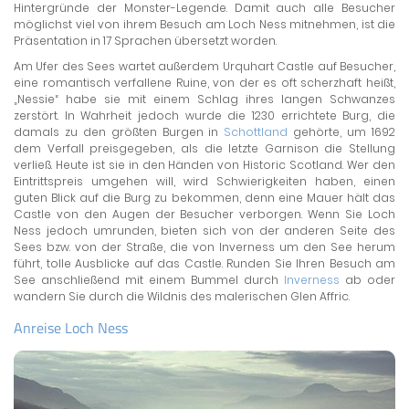
Hintergründe der Monster-Legende. Damit auch alle Besucher
möglichst viel von ihrem Besuch am Loch Ness mitnehmen, ist die
Präsentation in 17 Sprachen übersetzt worden.
Am Ufer des Sees wartet außerdem Urquhart Castle auf Besucher,
eine romantisch verfallene Ruine, von der es oft scherzhaft heißt,
„Nessie“ habe sie mit einem Schlag ihres langen Schwanzes
zerstört. In Wahrheit jedoch wurde die 1230 errichtete Burg, die
damals zu den größten Burgen in
Schottland
gehörte, um 1692
dem Verfall preisgegeben, als die letzte Garnison die Stellung
verließ. Heute ist sie in den Händen von Historic Scotland. Wer den
Eintrittspreis umgehen will, wird Schwierigkeiten haben, einen
guten Blick auf die Burg zu bekommen, denn eine Mauer hält das
Castle von den Augen der Besucher verborgen. Wenn Sie Loch
Ness jedoch umrunden, bieten sich von der anderen Seite des
Sees bzw. von der Straße, die von Inverness um den See herum
führt, tolle Ausblicke auf das Castle. Runden Sie Ihren Besuch am
See anschließend mit einem Bummel durch
Inverness
ab oder
wandern Sie durch die Wildnis des malerischen Glen Affric.
Anreise Loch Ness