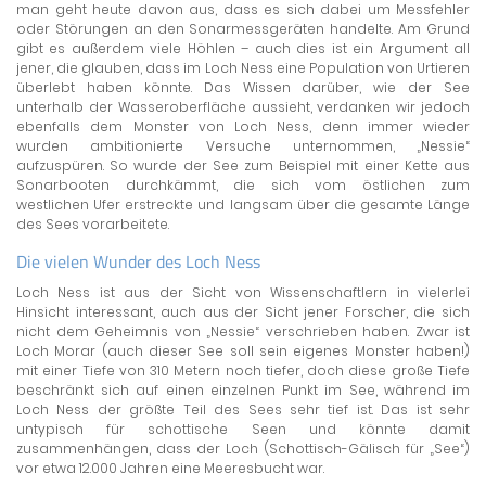
man geht heute davon aus, dass es sich dabei um Messfehler
oder Störungen an den Sonarmessgeräten handelte. Am Grund
gibt es außerdem viele Höhlen – auch dies ist ein Argument all
jener, die glauben, dass im Loch Ness eine Population von Urtieren
überlebt haben könnte. Das Wissen darüber, wie der See
unterhalb der Wasseroberfläche aussieht, verdanken wir jedoch
ebenfalls dem Monster von Loch Ness, denn immer wieder
wurden ambitionierte Versuche unternommen, „Nessie“
aufzuspüren. So wurde der See zum Beispiel mit einer Kette aus
Sonarbooten durchkämmt, die sich vom östlichen zum
westlichen Ufer erstreckte und langsam über die gesamte Länge
des Sees vorarbeitete.
Die vielen Wunder des Loch Ness
Loch Ness ist aus der Sicht von Wissenschaftlern in vielerlei
Hinsicht interessant, auch aus der Sicht jener Forscher, die sich
nicht dem Geheimnis von „Nessie“ verschrieben haben. Zwar ist
Loch Morar (auch dieser See soll sein eigenes Monster haben!)
mit einer Tiefe von 310 Metern noch tiefer, doch diese große Tiefe
beschränkt sich auf einen einzelnen Punkt im See, während im
Loch Ness der größte Teil des Sees sehr tief ist. Das ist sehr
untypisch für schottische Seen und könnte damit
zusammenhängen, dass der Loch (Schottisch-Gälisch für „See“)
vor etwa 12.000 Jahren eine Meeresbucht war.