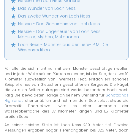
Nessie the Loch Ness Monster
Das Wunder von Loch Ness
Das zweite Wunder von Loch Ness
Nessie - Das Geheimnis von Loch Ness
Nessie - Das Ungeheuer von Loch Ness:
Monster, Mythen, Mutationen
Loch Ness - Monster aus der Tiefe- P.M. Die
Wissensedition
Für alle, die sich nicht nur mit dem Monster beschäftigen wollen
und in jeder Welle seinen Rücken erkennen, ist der See, der etwa 10
Kilometer südwestlich von Inverness liegt, einfach ein schönes
Beispiel eines von Gletschern geschaffenen Bergsees. Die Hügel,
die zu allen Seiten aufragen sind weder besonders hoch, noch
karg. Die bewaldeten Hänge an seinem Ufer sind für
Schottlands
Highlands
eher unüblich und nehmen dem See selbst etwas die
Dramatik. Eindrucksvoll wird es eher unterhalb der
Wasseroberfläche des 37 Kilometer langen und 1,5 Kilometer
breiten Sees.
An seiner tiefsten Stelle ist Loch Ness 230 Meter tief. Einzelne
Messungen ergaben sogar Tiefenangaben bis 325 Meter, doch