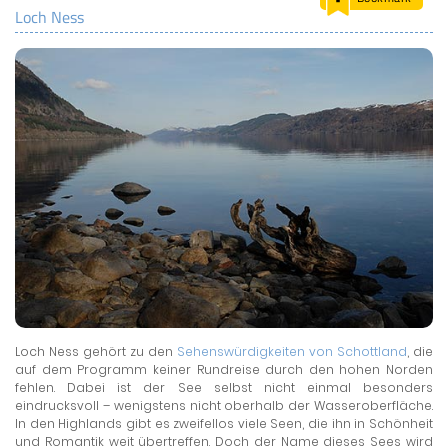
Loch Ness
LAND & LEUTE
LERNCENTER
ENGLISCH
ENGLAND ZUHAUSE
BRITISH SHOP
Loch Ness gehört zu den
Sehenswürdigkeiten von Schottland
, die
auf dem Programm keiner Rundreise durch den hohen Norden
fehlen. Dabei ist der See selbst nicht einmal besonders
eindrucksvoll – wenigstens nicht oberhalb der Wasseroberfläche.
In den Highlands gibt es zweifellos viele Seen, die ihn in Schönheit
und Romantik weit übertreffen. Doch der Name dieses Sees wird