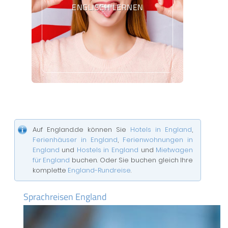
ENGLISCH LERNEN
Auf England.de können Sie
Hotels in England
,
Ferienhäuser in England
,
Ferienwohnungen in
England
und
Hostels in England
und
Mietwagen
für England
buchen. Oder Sie buchen gleich Ihre
komplette
England-Rundreise
.
Sprachreisen England