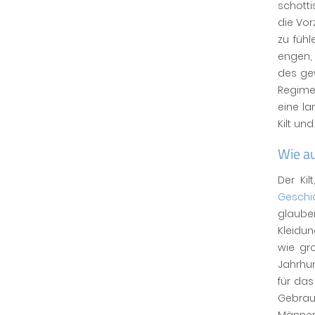
schotti
die Vor
zu füh
engen,
des ge
Regime
eine la
Kilt und
Wie au
Der Kil
Geschi
glaube
Kleidu
wie gro
Jahrhu
für das
Gebrau