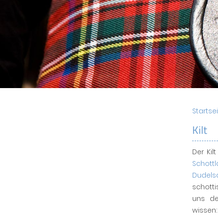
Startse
Kilt
Der Kil
Schott
Dudels
schotti
uns de
wissen: