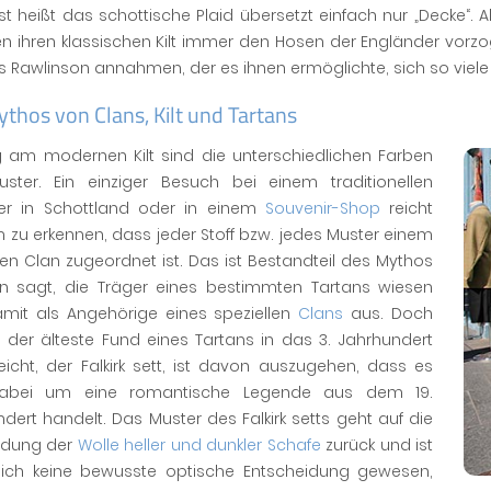
 heißt das schottische Plaid übersetzt einfach nur „Decke“. 
n ihren klassischen Kilt immer den Hosen der Engländer vorz
Rawlinson annahmen, der es ihnen ermöglichte, sich so viele
thos von Clans, Kilt und Tartans
ig am modernen Kilt sind die unterschiedlichen Farben
ster. Ein einziger Besuch bei einem traditionellen
ker in Schottland oder in einem
Souvenir-Shop
reicht
 zu erkennen, dass jeder Stoff bzw. jedes Muster einem
len Clan zugeordnet ist. Das ist Bestandteil des Mythos
Man sagt, die Träger eines bestimmten Tartans wiesen
amit als Angehörige eines speziellen
Clans
aus. Doch
 der älteste Fund eines Tartans in das 3. Jahrhundert
eicht, der Falkirk sett, ist davon auszugehen, dass es
dabei um eine romantische Legende aus dem 19.
dert handelt. Das Muster des Falkirk setts geht auf die
ndung der
Wolle heller und dunkler Schafe
zurück und ist
lich keine bewusste optische Entscheidung gewesen,