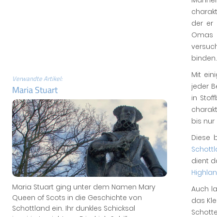
Männer
charakt
der er
Omas W
versuc
binden.
Mit ein
Verwandte Artikel:
jeder B
Maria Stuart
in Stof
charakt
bis nur
Diese b
Schott
dient d
Highla
Maria Stuart ging unter dem Namen Mary
Auch l
Queen of Scots in die Geschichte von
das Kl
Schottland ein. Ihr dunkles Schicksal
Schott