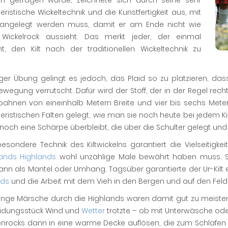
n getragen wurde, zeichnete sich durch seine sehr
eristische Wickeltechnik und die Kunstfertigkeit aus, mit
 angelegt werden muss, damit er am Ende nicht wie
ickelrock aussieht. Das merkt jeder, der einmal
ht, den Kilt nach der traditionellen Wickeltechnik zu
iger Übung gelingt es jedoch, das Plaid so zu platzieren, da
ewegung verrutscht. Dafür wird der Stoff, der in der Regel recht
fbahnen von eineinhalb Metern Breite und vier bis sechs Mete
eristischen Falten gelegt, wie man sie noch heute bei jedem Kil
 noch eine Schärpe überbleibt, die über die Schulter gelegt und m
esondere Technik des Kiltwickelns garantiert die Vielseitigk
lands Highlands
wohl unzählige Male bewährt haben muss. S
ann als Mantel oder Umhang. Tagsüber garantierte der Ur-Kilt 
nds
und die Arbeit mit dem Vieh in den Bergen und auf den Fel
ange Märsche durch die Highlands waren damit gut zu meister
eidungsstück Wind und
Wetter
trotzte – ob mit Unterwäsche ode
enrocks dann in eine warme Decke auflösen, die zum Schlafen 