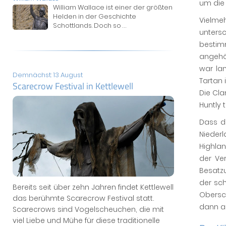
um die 
William Wallace ist einer der größten
Helden in der Geschichte
Vielme
Schottlands. Doch so
...
untersc
bestim
angehö
war la
Demnächst: 13 August
Tartan 
Scarecrow Festival in Kettlewell
Die Cl
Huntly 
Dass d
Nieder
Highlan
der Ve
Besatz
der sch
Bereits seit über zehn Jahren findet Kettlewell
Obersch
das berühmte Scarecrow Festival statt.
dann au
Scarecrows sind Vogelscheuchen, die mit
viel Liebe und Mühe für diese traditionelle