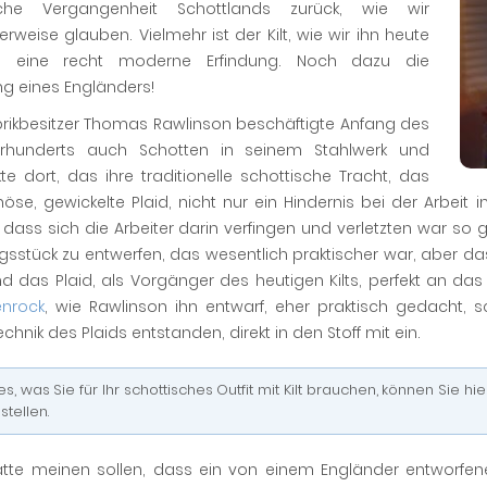
che Vergangenheit Schottlands zurück, wie wir
rweise glauben. Vielmehr ist der Kilt, wie wir ihn heute
, eine recht moderne Erfindung. Noch dazu die
ng eines Engländers!
brikbesitzer Thomas Rawlinson beschäftigte Anfang des
hrhunderts auch Schotten in seinem Stahlwerk und
e dort, das ihre traditionelle schottische Tracht, das
öse, gewickelte Plaid, nicht nur ein Hindernis bei der Arbeit i
 dass sich die Arbeiter darin verfingen und verletzten war so gr
gsstück zu entwerfen, das wesentlich praktischer war, aber das
d das Plaid, als Vorgänger des heutigen Kilts, perfekt an d
enrock
, wie Rawlinson ihn entwarf, eher praktisch gedacht, 
echnik des Plaids entstanden, direkt in den Stoff mit ein.
les, was Sie für Ihr schottisches Outfit mit Kilt brauchen, können Sie 
stellen.
tte meinen sollen, dass ein von einem Engländer entworfen