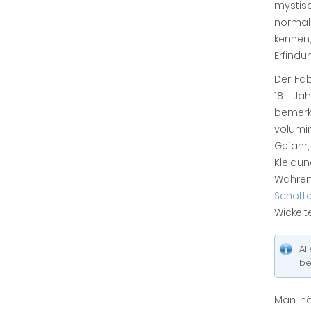
mystis
normale
kennen
Erfindu
Der Fa
18. Ja
bemerkt
volumin
Gefahr,
Kleidun
Währen
Schott
Wickelt
Al
be
Man hä