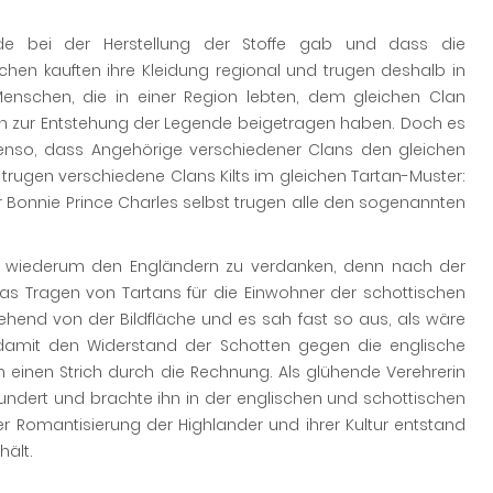
de bei der Herstellung der Stoffe gab und dass die
chen kauften ihre Kleidung regional und trugen deshalb in
enschen, die in einer Region lebten, dem gleichen Clan
n zur Entstehung der Legende beigetragen haben. Doch es
benso, dass Angehörige verschiedener Clans den gleichen
trugen verschiedene Clans Kilts im gleichen Tartan-Muster:
Bonnie Prince Charles selbst trugen alle den sogenannten
ist wiederum den Engländern zu verdanken, denn nach der
as Tragen von Tartans für die Einwohner der schottischen
gehend von der Bildfläche und es sah fast so aus, als wäre
d damit den Widerstand der Schotten gegen die englische
einen Strich durch die Rechnung. Als glühende Verehrerin
hrhundert und brachte ihn in der englischen und schottischen
r Romantisierung der Highlander und ihrer Kultur entstand
hält.