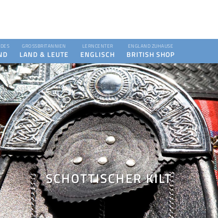
DES
GROSSBRITANNIEN
LERNCENTER
ENGLAND ZUHAUSE
ND
LAND & LEUTE
ENGLISCH
BRITISH SHOP
SCHOTTISCHER KILT