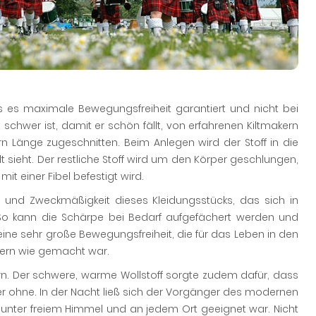
ss es maximale Bewegungsfreiheit garantiert und nicht bei
 schwer ist, damit er schön fällt, von erfahrenen Kiltmakern
rn Länge zugeschnitten. Beim Anlegen wird der Stoff in die
t sieht. Der restliche Stoff wird um den Körper geschlungen,
it einer Fibel befestigt wird.
eit und Zweckmäßigkeit dieses Kleidungsstücks, das sich in
o kann die Schärpe bei Bedarf aufgefächert werden und
eine sehr große Bewegungsfreiheit, die für das Leben in den
dern wie gemacht war.
n. Der schwere, warme Wollstoff sorgte zudem dafür, dass
r ohne. In der Nacht ließ sich der Vorgänger des modernen
unter freiem Himmel und an jedem Ort geeignet war. Nicht