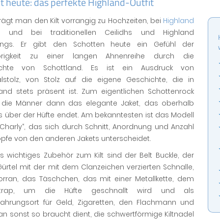
lt heute: das perfekte Highland-Outfit
rägt man den Kilt vorrangig zu Hochzeiten, bei
Highland
und bei traditionellen Ceilidhs und Highland
ings. Er gibt den Schotten heute ein Gefühl der
örigkeit zu einer langen Ahnenreihe durch die
ichte von Schottland. Es ist ein Ausdruck von
alstolz, von Stolz auf die eigene Geschichte, die in
land stets präsent ist. Zum eigentlichen Schottenrock
 die Männer dann das elegante Jaket, das oberhalb
ts über der Hüfte endet. Am bekanntesten ist das Modell
 Charly“, das sich durch Schnitt, Anordnung und Anzahl
pfe von den anderen Jakets unterscheidet.
s wichtiges Zubehör zum Kilt sind der Belt Buckle, der
Gürtel mit der mit dem Clanzeichen verzierten Schnalle,
orran, das Täschchen, das mit einer Metallkette, dem
strap, um die Hüfte geschnallt wird und als
ahrungsort für Geld, Zigaretten, den Flachmann und
 sonst so braucht dient, die schwertförmige Kiltnadel