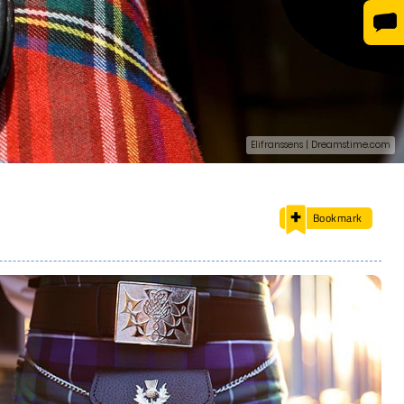
Elifranssens | Dreamstime.com
Bookmark