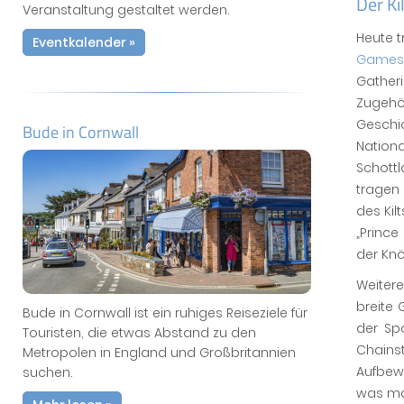
Der Ki
Veranstaltung gestaltet werden.
Heute t
Eventkalender »
Games
Gather
Zugeh
Gesch
Bude in Cornwall
Nation
Schott
tragen
des Kil
„Prince
der Knö
Weitere
breite 
Bude in Cornwall ist ein ruhiges Reiseziele für
der Sp
Touristen, die etwas Abstand zu den
Chain
Metropolen in England und Großbritannien
Aufbew
suchen.
was man