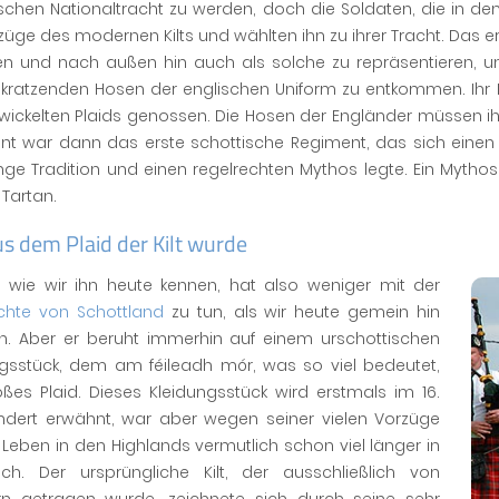
schen Nationaltracht zu werden, doch die Soldaten, die in de
züge des modernen Kilts und wählten ihn zu ihrer Tracht. Das erl
len und nach außen hin auch als solche zu repräsentieren, u
 kratzenden Hosen der englischen Uniform zu entkommen. Ihr L
wickelten Plaids genossen. Die Hosen der Engländer müssen 
nt war dann das erste schottische Regiment, das sich einen 
nge Tradition und einen regelrechten Mythos legte. Ein Mytho
 Tartan.
s dem Plaid der Kilt wurde
t, wie wir ihn heute kennen, hat also weniger mit der
chte von Schottland
zu tun, als wir heute gemein hin
n. Aber er beruht immerhin auf einem urschottischen
ngsstück, dem am féileadh mór, was so viel bedeutet,
ßes Plaid. Dieses Kleidungsstück wird erstmals im 16.
ndert erwähnt, war aber wegen seiner vielen Vorzüge
 Leben in den Highlands vermutlich schon viel länger in
ch. Der ursprüngliche Kilt, der ausschließlich von