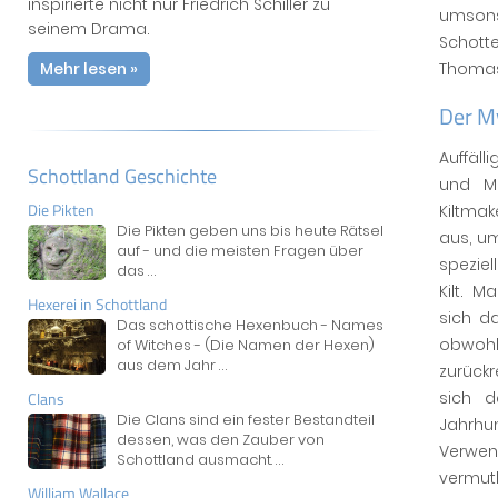
inspirierte nicht nur Friedrich Schiller zu
umsonst
seinem Drama.
Schotte
Mehr lesen »
Thomas 
Der My
Auffäll
Schottland Geschichte
und Mu
Die Pikten
Kiltma
Die Pikten geben uns bis heute Rätsel
aus, um
auf - und die meisten Fragen über
speziel
das
...
Kilt. 
Hexerei in Schottland
sich d
Das schottische Hexenbuch - Names
obwohl
of Witches - (Die Namen der Hexen)
aus dem Jahr
...
zurückr
Clans
sich 
Die Clans sind ein fester Bestandteil
Jahrhun
dessen, was den Zauber von
Verwe
Schottland ausmacht.
...
vermut
William Wallace