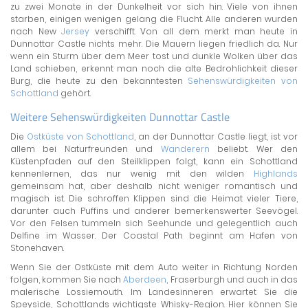
zu zwei Monate in der Dunkelheit vor sich hin. Viele von ihnen
starben, einigen wenigen gelang die Flucht. Alle anderen wurden
nach New
Jersey
verschifft. Von all dem merkt man heute in
Dunnottar Castle nichts mehr. Die Mauern liegen friedlich da. Nur
wenn ein Sturm über dem Meer tost und dunkle Wolken über das
Land schieben, erkennt man noch die alte Bedrohlichkeit dieser
Burg, die heute zu den bekanntesten
Sehenswürdigkeiten von
Schottland
gehört.
Weitere Sehenswürdigkeiten Dunnottar Castle
Die
Ostküste von Schottland
, an der Dunnottar Castle liegt, ist vor
allem bei Naturfreunden und
Wanderern
beliebt. Wer den
Küstenpfaden auf den Steilklippen folgt, kann ein Schottland
kennenlernen, das nur wenig mit den wilden
Highlands
gemeinsam hat, aber deshalb nicht weniger romantisch und
magisch ist. Die schroffen Klippen sind die Heimat vieler Tiere,
darunter auch Puffins und anderer bemerkenswerter Seevögel.
Vor den Felsen tummeln sich Seehunde und gelegentlich auch
Delfine im Wasser. Der Coastal Path beginnt am Hafen von
Stonehaven.
Wenn Sie der Ostküste mit dem Auto weiter in Richtung Norden
folgen, kommen Sie nach
Aberdeen
, Fraserburgh und auch in das
malerische Lossiemouth. Im Landesinneren erwartet Sie die
Speyside, Schottlands wichtigste Whisky-Region. Hier können Sie