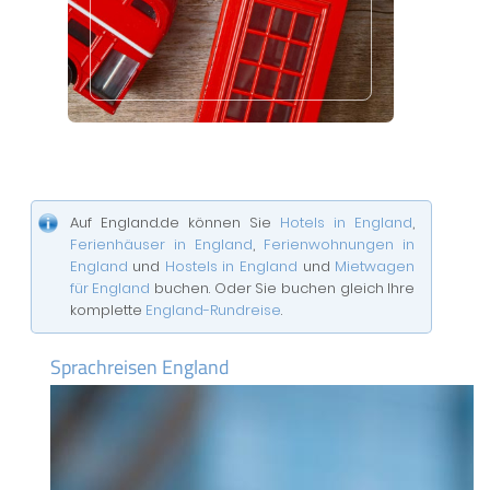
Auf England.de können Sie
Hotels in England
,
Ferienhäuser in England
,
Ferienwohnungen in
England
und
Hostels in England
und
Mietwagen
für England
buchen. Oder Sie buchen gleich Ihre
komplette
England-Rundreise
.
Sprachreisen England