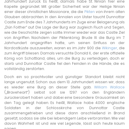
Jahrhundert zurück. Es heißt, damals habe St. Ninian hier eine
Kapelle gegründet. Mit großer Sicherheit war der Heilige Ninian
einer dieser christlichen Missionare, die die
Pikten
von ihrem alten
Glauben abbrachten. In den Annalen von Ulster taucht Dunnottar
Castle zum Ende des 7. Jahrhunderts im Zuge einer Belagerung als
„Dún Foither“ auf. Die Lage der Burg war zugleich Fluch und Segen,
wie die Geschichte zeigen sollte. Immer wieder war das Castle Ziel
von Angriffen. Nachdem der Piktenkönig Brude III. die Burg im 7.
Jahrhundert angegriffen hatte, um seinen Einfluss an der
Nordostküste auszuweiten, waren es im Jahr 900 die
Wikinger
, die
zum Angriff bliesen. Damals versuchte Donald II., der erste offizielle
König von Schottland, alles, um die Burg zu verteidigen, doch er
starb und Dunnottar Castle fiel den Feinden in die Hände, die es
vollständig zerstörten.
Doch ein so prachtvoller und günstiger Standort bleibt nicht
lange ungenutzt. Schon aus dem 13. Jahrhundert wissen wir, dass
es wieder eine Burg an dieser Stelle gab.
William Wallace
(„Braveheart“) selbst soll sie 1297 von den Engländern
zurückerobert haben und dabei eine besondere Grausamkeit an
den Tag gelegt haben. Es heißt, Wallace habe 4.000 englische
Soldaten in der Schlosskirche von Dunnottar Castle
zusammengetrieben und diese dann anschließend in Brand
gesetzt, sodass sie alle bei lebendigem Leibe verbrannten. Wie viel
davon Wahrheit ist und wie viel Legende, lässt sich heute kaum
sagen.