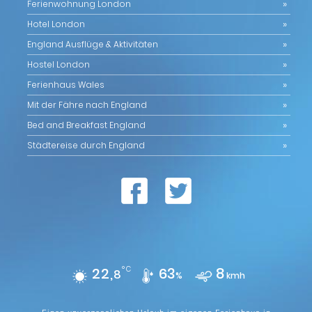
Ferienwohnung London
Hotel London
England Ausflüge & Aktivitäten
Hostel London
Ferienhaus Wales
Mit der Fähre nach England
Bed and Breakfast England
Städtereise durch England
22,
°C
63
8
8
%
kmh