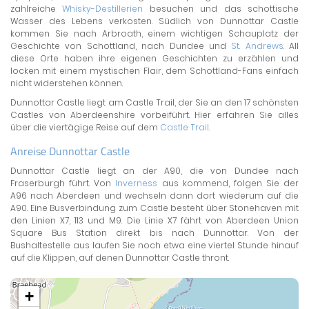
zahlreiche
Whisky-Destillerien
besuchen und das schottische
Wasser des Lebens verkosten. Südlich von Dunnottar Castle
kommen Sie nach Arbroath, einem wichtigen Schauplatz der
Geschichte von Schottland, nach Dundee und
St. Andrews
. All
diese Orte haben ihre eigenen Geschichten zu erzählen und
locken mit einem mystischen Flair, dem Schottland-Fans einfach
nicht widerstehen können.
Dunnottar Castle liegt am Castle Trail, der Sie an den 17 schönsten
Castles von Aberdeenshire vorbeiführt. Hier erfahren Sie alles
über die viertägige Reise auf dem
Castle Trail
.
Anreise Dunnottar Castle
Dunnottar Castle liegt an der A90, die von Dundee nach
Fraserburgh führt. Von
Inverness
aus kommend, folgen Sie der
A96 nach Aberdeen und wechseln dann dort wiederum auf die
A90. Eine Busverbindung zum Castle besteht über Stonehaven mit
den Linien X7, 113 und M9. Die Linie X7 fährt von Aberdeen Union
Square Bus Station direkt bis nach Dunnottar. Von der
Bushaltestelle aus laufen Sie noch etwa eine viertel Stunde hinauf
auf die Klippen, auf denen Dunnottar Castle thront.
+