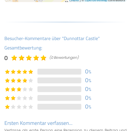
Besucher-Kommentare über "Dunnottar Castle"
Gesamtbewertung:
0
(0 Bewertungen)
0
%
0
%
0
%
0
%
0
%
Ersten Kommentar verfassen...
Verfasse als erste Person eine Rezension zu diesem Beitrag und