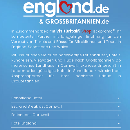
™
VisitBritain
Shop
®
In Zusammenarbeit mit
ist
apromo
Ihr
kompetenter Partner mit langjähriger Erfahrung für den
Verkauf von Tickets und Pässe für Attraktionen und Tours in
England, Schottland und Wales.
Mit uns buchen Sie auch hochwertige Ferienhäuser, Hotels,
Rundreisen, Mietwagen und Flüge nach Großbritannien. Ob
malerisches Landhaus in Cornwall, luxuriöse Unterkunft in
London oder günstiges Hotel in Schottland - wir sind der
Ansprechpartner für Ihren nächsten Urlaub in
Großbritannien.
Schottland Hotel
Bed and Breakfast Cornwall
Ferienhaus Cornwall
Hotel England