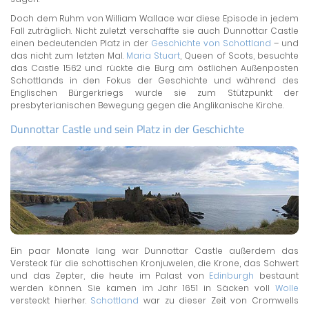
Doch dem Ruhm von William Wallace war diese Episode in jedem
Fall zuträglich. Nicht zuletzt verschaffte sie auch Dunnottar Castle
einen bedeutenden Platz in der
Geschichte von Schottland
– und
das nicht zum letzten Mal.
Maria Stuart
, Queen of Scots, besuchte
das Castle 1562 und rückte die Burg am östlichen Außenposten
Schottlands in den Fokus der Geschichte und während des
Englischen Bürgerkriegs wurde sie zum Stützpunkt der
presbyterianischen Bewegung gegen die Anglikanische Kirche.
Dunnottar Castle und sein Platz in der Geschichte
Ein paar Monate lang war Dunnottar Castle außerdem das
Versteck für die schottischen Kronjuwelen, die Krone, das Schwert
und das Zepter, die heute im Palast von
Edinburgh
bestaunt
werden können. Sie kamen im Jahr 1651 in Säcken voll
Wolle
versteckt hierher.
Schottland
war zu dieser Zeit von Cromwells