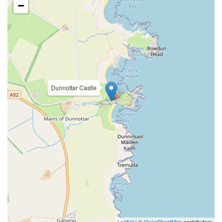
−
Dunnottar Castle
Leaflet
| ©
OpenStreetMap
contributors