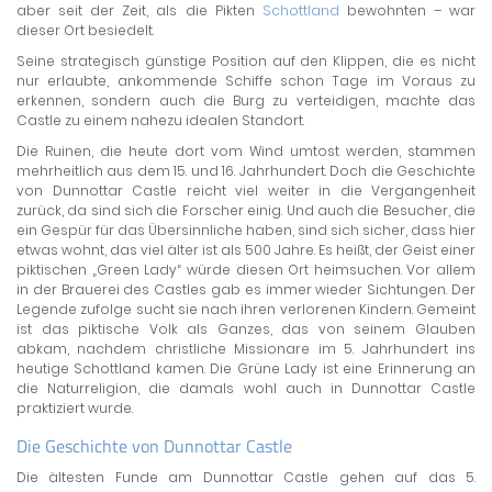
aber seit der Zeit, als die Pikten
Schottland
bewohnten – war
dieser Ort besiedelt.
Seine strategisch günstige Position auf den Klippen, die es nicht
nur erlaubte, ankommende Schiffe schon Tage im Voraus zu
erkennen, sondern auch die Burg zu verteidigen, machte das
Castle zu einem nahezu idealen Standort.
Die Ruinen, die heute dort vom Wind umtost werden, stammen
mehrheitlich aus dem 15. und 16. Jahrhundert. Doch die Geschichte
von Dunnottar Castle reicht viel weiter in die Vergangenheit
zurück, da sind sich die Forscher einig. Und auch die Besucher, die
ein Gespür für das Übersinnliche haben, sind sich sicher, dass hier
etwas wohnt, das viel älter ist als 500 Jahre. Es heißt, der Geist einer
piktischen „Green Lady“ würde diesen Ort heimsuchen. Vor allem
in der Brauerei des Castles gab es immer wieder Sichtungen. Der
Legende zufolge sucht sie nach ihren verlorenen Kindern. Gemeint
ist das piktische Volk als Ganzes, das von seinem Glauben
abkam, nachdem christliche Missionare im 5. Jahrhundert ins
heutige Schottland kamen. Die Grüne Lady ist eine Erinnerung an
die Naturreligion, die damals wohl auch in Dunnottar Castle
praktiziert wurde.
Die Geschichte von Dunnottar Castle
Die ältesten Funde am Dunnottar Castle gehen auf das 5.