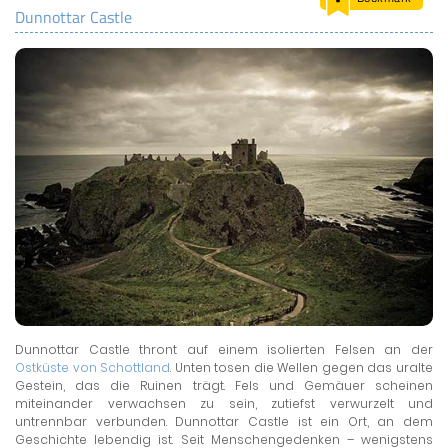
Dunnottar Castle
LAND & LEUTE
LERNCENTER
ENGLISCH
ENGLAND ZUHAUSE
BRITISH SHOP
Dunnottar Castle thront auf einem isolierten Felsen an der
Ostküste von Schottland
. Unten tosen die Wellen gegen das uralte
Gestein, das die Ruinen trägt. Fels und Gemäuer scheinen
miteinander verwachsen zu sein, zutiefst verwurzelt und
untrennbar verbunden. Dunnottar Castle ist ein Ort, an dem
Geschichte lebendig ist. Seit Menschengedenken – wenigstens