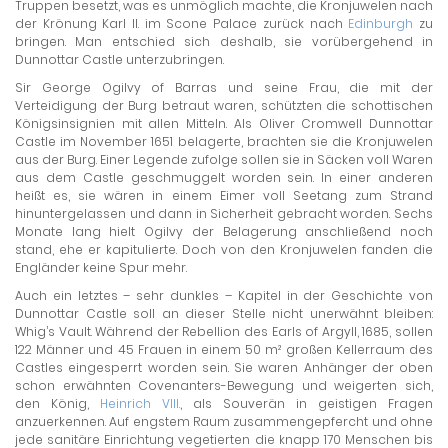
Truppen besetzt, was es unmöglich machte, die Kronjuwelen nach
der Krönung Karl II. im Scone Palace zurück nach
Edinburgh
zu
bringen. Man entschied sich deshalb, sie vorübergehend in
Dunnottar Castle unterzubringen.
Sir George Ogilvy of Barras und seine Frau, die mit der
Verteidigung der Burg betraut waren, schützten die schottischen
Königsinsignien mit allen Mitteln. Als Oliver Cromwell Dunnottar
Castle im November 1651 belagerte, brachten sie die Kronjuwelen
aus der Burg. Einer Legende zufolge sollen sie in Säcken voll Waren
aus dem Castle geschmuggelt worden sein. In einer anderen
heißt es, sie wären in einem Eimer voll Seetang zum Strand
hinuntergelassen und dann in Sicherheit gebracht worden. Sechs
Monate lang hielt Ogilvy der Belagerung anschließend noch
stand, ehe er kapitulierte. Doch von den Kronjuwelen fanden die
Engländer keine Spur mehr.
Auch ein letztes – sehr dunkles – Kapitel in der Geschichte von
Dunnottar Castle soll an dieser Stelle nicht unerwähnt bleiben:
Whig’s Vault. Während der Rebellion des Earls of Argyll, 1685, sollen
122 Männer und 45 Frauen in einem 50 m² großen Kellerraum des
Castles eingesperrt worden sein. Sie waren Anhänger der oben
schon erwähnten Covenanters-Bewegung und weigerten sich,
den König,
Heinrich VIII.
, als Souverän in geistigen Fragen
anzuerkennen. Auf engstem Raum zusammengepfercht und ohne
jede sanitäre Einrichtung vegetierten die knapp 170 Menschen bis