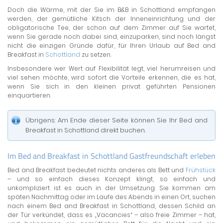
Doch die Wärme, mit der Sie im B&B in Schottland empfangen
werden, der gemütliche Kitsch der Inneneinrichtung und der
obligatorische Tee, der schon auf dem Zimmer auf Sie wartet,
wenn Sie gerade noch dabei sind, einzuparken, sind noch längst
nicht die einzigen Gründe dafür, für Ihren Urlaub auf Bed and
Breakfast in
Schottland
zu setzen.
Insbesondere wer Wert auf Flexibilität legt, viel herumreisen und
viel sehen möchte, wird sofort die Vorteile erkennen, die es hat,
wenn Sie sich in den kleinen privat geführten Pensionen
einquartieren.
Übrigens: Am Ende dieser Seite können Sie Ihr Bed and
Breakfast in Schottland direkt buchen.
Im Bed and Breakfast in Schottland Gastfreundschaft erleben
Bed and Breakfast bedeutet nichts anderes als Bett und
Frühstück
– und so einfach dieses Konzept klingt, so einfach und
unkompliziert ist es auch in der Umsetzung: Sie kommen am
späten Nachmittag oder im Laufe des Abends in einen Ort, suchen
nach einem Bed and Breakfast in Schottland, dessen Schild an
der Tür verkündet, dass es „Vacancies“ – also freie Zimmer – hat,