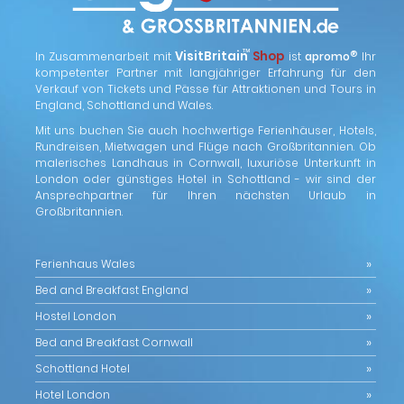
™
VisitBritain
Shop
®
In Zusammenarbeit mit
ist
apromo
Ihr
kompetenter Partner mit langjähriger Erfahrung für den
Verkauf von Tickets und Pässe für Attraktionen und Tours in
England, Schottland und Wales.
Mit uns buchen Sie auch hochwertige Ferienhäuser, Hotels,
Rundreisen, Mietwagen und Flüge nach Großbritannien. Ob
malerisches Landhaus in Cornwall, luxuriöse Unterkunft in
London oder günstiges Hotel in Schottland - wir sind der
Ansprechpartner für Ihren nächsten Urlaub in
Großbritannien.
Ferienhaus Wales
Bed and Breakfast England
Hostel London
Bed and Breakfast Cornwall
Schottland Hotel
Hotel London