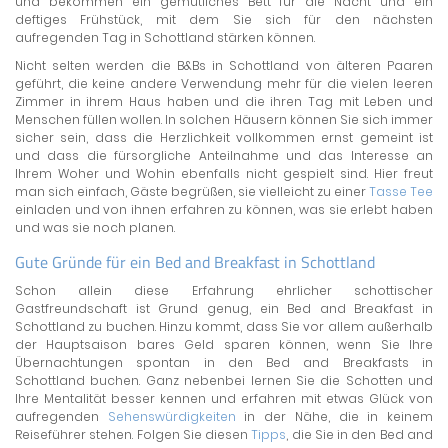
und bekommen ein gemütliches Bett für die Nacht und ein
deftiges Frühstück, mit dem Sie sich für den nächsten
aufregenden Tag in Schottland stärken können.
Nicht selten werden die B&Bs in Schottland von älteren Paaren
geführt, die keine andere Verwendung mehr für die vielen leeren
Zimmer in ihrem Haus haben und die ihren Tag mit Leben und
Menschen füllen wollen. In solchen Häusern können Sie sich immer
sicher sein, dass die Herzlichkeit vollkommen ernst gemeint ist
und dass die fürsorgliche Anteilnahme und das Interesse an
Ihrem Woher und Wohin ebenfalls nicht gespielt sind. Hier freut
man sich einfach, Gäste begrüßen, sie vielleicht zu einer
Tasse Tee
einladen und von ihnen erfahren zu können, was sie erlebt haben
und was sie noch planen.
Gute Gründe für ein Bed and Breakfast in Schottland
Schon allein diese Erfahrung ehrlicher schottischer
Gastfreundschaft ist Grund genug, ein Bed and Breakfast in
Schottland zu buchen. Hinzu kommt, dass Sie vor allem außerhalb
der Hauptsaison bares Geld sparen können, wenn Sie Ihre
Übernachtungen spontan in den Bed and Breakfasts in
Schottland buchen. Ganz nebenbei lernen Sie die Schotten und
Ihre Mentalität besser kennen und erfahren mit etwas Glück von
aufregenden
Sehenswürdigkeiten
in der Nähe, die in keinem
Reiseführer stehen. Folgen Sie diesen
Tipps
, die Sie in den Bed and