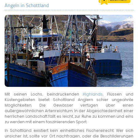
Angeln in Schottland
LAND & LEUTE
LERNCENTER
ENGLISCH
ENGLAND ZUHAUSE
BRITISH SHOP
Mit seinen Lochs, beindruckenden
Highlands
, Flüssen und
Küstengebieten bietet Schottland Anglern schier ungeahnte
Möglichkeiten. Die Gewässer verfügen über einen
außergewöhnlichen Artenreichtum. In der Abgeschiedenheit einer
herrlichen Landschaft fällt es leicht, zur Ruhe zu kommen und eins
zu werden mit einem faszinierenden Sport.
In Schottland existiert kein einheitliches Fischereirecht. Wer sich
unsicher ist, sollte vor Ort nachfragen, oder die Beschilderungen