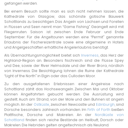
gefangen werden.
Bei einem Besuch sollte man es sich nicht nehmen lassen, die
Kathedrale von Glasgow, das schönste gotische Bauwerk
Schottlands zu besichtigen. Das Angeln von Lachsen und Forellen
in Flüssen und Seen nennt man “Game Fishing”. Geangelt wird mit
Fliegenruten. Saison ist zwischen Ende Februar und Ende
September. Für die Angeltouren werden eine “Permit” genannte
Erlaubnis der Fischereizentrale sowie eine allgemeine in Hotels
und Angelgeschäften erhältliche Angelerlaubnis benötigt.
Als Übernachtungsmöglichkeit bietet sich
Inverness
, das Herz der
Highland-Region an. Besonders fischreich sind die Flüsse Spey
und Dee, sowie der River Helmsdale und der River Brora, nördlich
von Inverness. Die Besichtigung lohnen die Ruine der Kathedrale
“Light of the North” in Elgin oder das Culloden Moor.
Zu den ausgefallenen Erlebnissen einer Angelreise nach
Schottland zählt das Hochseeangeln. Zwischen Mai und Oktober
können Angelfahrten gebucht werden. Die Ausrüstung wird
gestellt. Auch am Strand, von der Mole und den Buhnen ist angeln
möglich. An der
Ostküste
, zwischen Newcastle und
Edinburgh
, sind
Dorsche besonders zahlreich vorhanden. Im
Firth of Forth
beißen
Plattfische, Dorsche und Makrelen. An der
Nordküste von
Schottland
finden sich reiche Bestände an Heilbutt, Dorsch oder
Makrelen. Die Hebriden gelten angeltechnisch als Neuland.