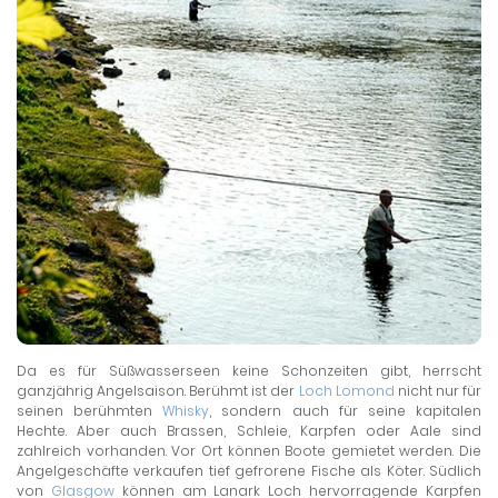
Da es für Süßwasserseen keine Schonzeiten gibt, herrscht
ganzjährig Angelsaison. Berühmt ist der
Loch Lomond
nicht nur für
seinen berühmten
Whisky
, sondern auch für seine kapitalen
Hechte. Aber auch Brassen, Schleie, Karpfen oder Aale sind
zahlreich vorhanden. Vor Ort können Boote gemietet werden. Die
Angelgeschäfte verkaufen tief gefrorene Fische als Köter. Südlich
von
Glasgow
können am Lanark Loch hervorragende Karpfen