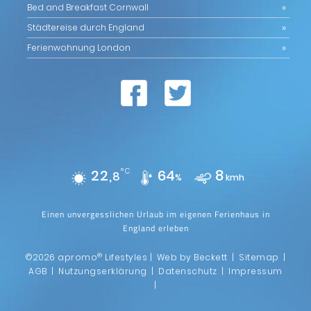
Bed and Breakfast Cornwall
Städtereise durch England
Ferienwohnung London
22,
°C
64
8
8
%
kmh
Einen unvergesslichen Urlaub im eigenen Ferienhaus in
England erleben
®
©2026 apromo
Lifestyles |
Web by Beckett
|
Sitemap
|
AGB
|
Nutzungserklärung
|
Datenschutz
|
Impressum
|