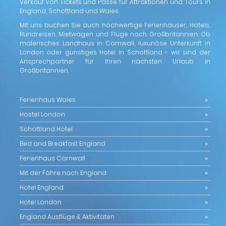
Verkauf von Tickets und Pässe für Attraktionen und Tours in
England, Schottland und Wales.
Mit uns buchen Sie auch hochwertige Ferienhäuser, Hotels,
Rundreisen, Mietwagen und Flüge nach Großbritannien. Ob
malerisches Landhaus in Cornwall, luxuriöse Unterkunft in
London oder günstiges Hotel in Schottland - wir sind der
Ansprechpartner für Ihren nächsten Urlaub in
Großbritannien.
Ferienhaus Wales
Hostel London
Schottland Hotel
Bed and Breakfast England
Ferienhaus Cornwall
Mit der Fähre nach England
Hotel England
Hotel London
England Ausflüge & Aktivitäten