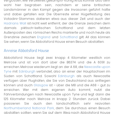
vergossen, wie verzweifelt gekämpft? König Artus könnte also sehr
wohl hier begraben sein, nachdem er seine britischen
Landsmänner in den Kampf gegen die Invasoren geführt hatte
und dabei gefallen war. Die Überreste einer Hügelfestung des
Votadini-Stammes datieren etwa aus dieser Zeit und auch der
Hadrians Wall
ist nicht weit entfernt, der die Grenze zwischen dem
damals piktisch-keltischen Schottland und dem letzten
Außenposten des römischen Reichs markierte und noch heute als
Grenzlinie zwischen
England
und
Schottland
gilt. All das können
Sie sehen, wenn Sie Abbotsford House einen Besuch abstatten.
Anreise Abbotsford House
Abbotsford House liegt zwei knapp 4 Kilometer westlich von
Melrose und ist von dort über die B6374 und die A 6091 zu
erreichen. Melrose wiederum liegt an der A 68, die
Newcastle upon
Tyne
mit
Edinburgh
verbindet, also an einer der Hauptachsen im
Süden von Schottland. Sowohl
Edinburgh
als auch Newcastle
verfügen über Flughäfen, die Sie von Deutschland aus anfliegen
können und auch
Glasgow
ist – über die M8 und die A68 – gut zu
erreichen. Wer mit dem eigenen Auto kommt, nutzt die
Fährverbindungen nach Newcastle upon Tyne und legt dann die
125 Kilometer nach Melrose in knapp 2 Stunden zurück. Dabei
passieren Sie auch den landschaftlich sehr reizvollen
Northumberland National Park
, dem Sie durchaus einen Besuch
abstatten sollten, wenn Sie auf dem Weg nach Abbotsford House