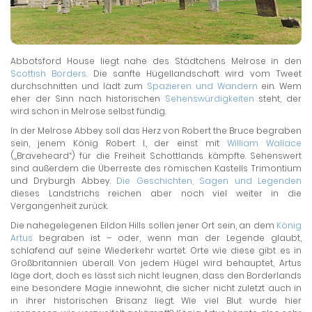
Abbotsford House liegt nahe des Städtchens Melrose in den
Scottish Borders
. Die sanfte Hügellandschaft wird vom Tweet
durchschnitten und lädt zum
Spazieren und Wandern
ein. Wem
eher der Sinn nach historischen
Sehenswürdigkeiten
steht, der
wird schon in Melrose selbst fündig.
In der Melrose Abbey soll das Herz von Robert the Bruce begraben
sein, jenem König Robert I., der einst mit
William Wallace
(„Braveheard“) für die Freiheit Schottlands kämpfte. Sehenswert
sind außerdem die Überreste des römischen Kastells Trimontium
und Dryburgh Abbey.
Die Geschichten, Sagen und Legenden
dieses Landstrichs reichen aber noch viel weiter in die
Vergangenheit zurück.
Die nahegelegenen Eildon Hills sollen jener Ort sein, an dem
König
Artus
begraben ist – oder, wenn man der Legende glaubt,
schlafend auf seine Wiederkehr wartet. Orte wie diese gibt es in
Großbritannien überall. Von jedem Hügel wird behauptet, Artus
läge dort, doch es lässt sich nicht leugnen, dass den Borderlands
eine besondere Magie innewohnt, die sicher nicht zuletzt auch in
in ihrer historischen Brisanz liegt. Wie viel Blut wurde hier