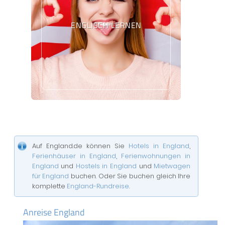
ENGLISCH LERNEN
Auf England.de können Sie
Hotels in England
,
Ferienhäuser in England
,
Ferienwohnungen in
England
und
Hostels in England
und
Mietwagen
für England
buchen. Oder Sie buchen gleich Ihre
komplette
England-Rundreise
.
Anreise England