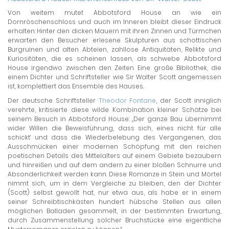
Von weitem mutet Abbotsford House an wie ein
Dornröschenschloss und auch im Inneren bleibt dieser Eindruck
erhalten: Hinter den dicken Mauern mit ihren Zinnen und Türmchen
erwarten den Besucher erlesene Skulpturen aus schottischen
Burgruinen und alten Abteien, zahllose Antiquitäten, Relikte und
Kuriositäten, die es scheinen lassen, als schwebe Abbotsford
House irgendwo zwischen den Zeiten. Eine große Bibliothek, die
einem Dichter und Schriftsteller wie Sir Walter Scott angemessen
ist, komplettiert das Ensemble des Hauses.
Der deutsche Schriftsteller
Theodor Fontane
, der Scott inniglich
verehrte, kritisierte diese wilde Kombination kleiner Schätze bei
seinem Besuch in Abbotsford House: „Der ganze Bau übernimmt
wider Willen die Beweisführung, dass sich‚ eines nicht für alle
schickt‘ und dass die Wiederbelebung des Vergangenen, das
Ausschmücken einer modernen Schöpfung mit den reichen
poetischen Details des Mittelalters auf einem Gebiete bezaubern
und hinreißen und auf dem andern zu einer bloßen Schnurre und
Absonderlichkeit werden kann. Diese Romanze in Stein und Mörtel
nimmt sich, um in dem Vergleiche zu bleiben, den der Dichter
(Scott) selbst gewollt hat, nur etwa aus, als habe er in einem
seiner Schreibtischkästen hundert hübsche Stellen aus allen
möglichen Balladen gesammelt, in der bestimmten Erwartung,
durch Zusammenstellung solcher Bruchstücke eine eigentliche