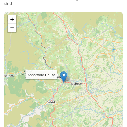
sind.
+
−
Abbotsford House