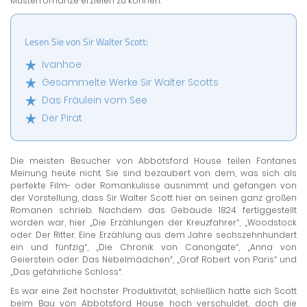
Musterromanze erzielen zu können.“
Lesen Sie von Sir Walter Scott:
Ivanhoe
Gesammelte Werke Sir Walter Scotts
Das Fräulein vom See
Der Pirat
Die meisten Besucher von Abbotsford House teilen Fontanes
Meinung heute nicht. Sie sind bezaubert von dem, was sich als
perfekte Film- oder Romankulisse ausnimmt und gefangen von
der Vorstellung, dass Sir Walter Scott hier an seinen ganz großen
Romanen schrieb. Nachdem das Gebäude 1824 fertiggestellt
worden war, hier „Die Erzählungen der Kreuzfahrer“, „Woodstock
oder: Der Ritter. Eine Erzählung aus dem Jahre sechszehnhundert
ein und fünfzig“, „Die Chronik von Canongate“, „Anna von
Geierstein oder: Das Nebelmädchen“, „Graf Robert von Paris“ und
„Das gefährliche Schloss“.
Es war eine Zeit höchster Produktivität, schließlich hatte sich Scott
beim Bau von Abbotsford House hoch verschuldet, doch die