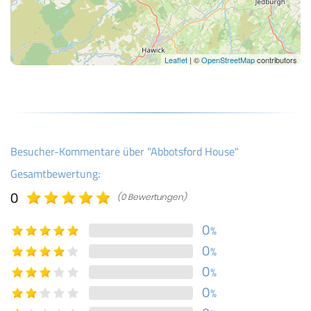
Leaflet
| ©
OpenStreetMap
contributors
Besucher-Kommentare über "Abbotsford House"
Gesamtbewertung:
0
(0 Bewertungen)
0
%
0
%
0
%
0
%