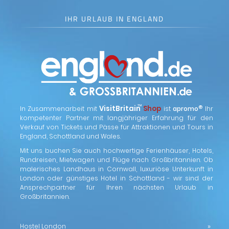
IHR URLAUB IN ENGLAND
™
VisitBritain
Shop
®
In Zusammenarbeit mit
ist
apromo
Ihr
kompetenter Partner mit langjähriger Erfahrung für den
Verkauf von Tickets und Pässe für Attraktionen und Tours in
England, Schottland und Wales.
Mit uns buchen Sie auch hochwertige Ferienhäuser, Hotels,
Rundreisen, Mietwagen und Flüge nach Großbritannien. Ob
malerisches Landhaus in Cornwall, luxuriöse Unterkunft in
London oder günstiges Hotel in Schottland - wir sind der
Ansprechpartner für Ihren nächsten Urlaub in
Großbritannien.
Hostel London