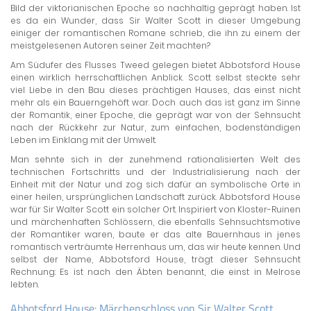
Bild der viktorianischen Epoche so nachhaltig geprägt haben. Ist
es da ein Wunder, dass Sir Walter Scott in dieser Umgebung
einiger der romantischen Romane schrieb, die ihn zu einem der
meistgelesenen Autoren seiner Zeit machten?
Am Südufer des Flusses Tweed gelegen bietet Abbotsford House
einen wirklich herrschaftlichen Anblick. Scott selbst steckte sehr
viel Liebe in den Bau dieses prächtigen Hauses, das einst nicht
mehr als ein Bauerngehöft war. Doch auch das ist ganz im Sinne
der Romantik, einer Epoche, die geprägt war von der Sehnsucht
nach der Rückkehr zur Natur, zum einfachen, bodenständigen
Leben im Einklang mit der Umwelt.
Man sehnte sich in der zunehmend rationalisierten Welt des
technischen Fortschritts und der Industrialisierung nach der
Einheit mit der Natur und zog sich dafür an symbolische Orte in
einer heilen, ursprünglichen Landschaft zurück. Abbotsford House
war für Sir Walter Scott ein solcher Ort. Inspiriert von Kloster-Ruinen
und märchenhaften Schlössern, die ebenfalls Sehnsuchtsmotive
der Romantiker waren, baute er das alte Bauernhaus in jenes
romantisch verträumte Herrenhaus um, das wir heute kennen. Und
selbst der Name, Abbotsford House, trägt dieser Sehnsucht
Rechnung: Es ist nach den Äbten benannt, die einst in Melrose
lebten.
Abbotsford House: Märchenschloss von Sir Walter Scott