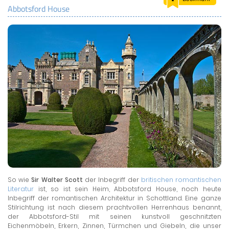
Abbotsford House
LAND & LEUTE
LERNCENTER
ENGLISCH
ENGLAND ZUHAUSE
BRITISH SHOP
So wie
Sir Walter Scott
der Inbegriff der
britischen romantischen
Literatur
ist, so ist sein Heim, Abbotsford House, noch heute
Inbegriff der romantischen Architektur in Schottland. Eine ganze
Stilrichtung ist nach diesem prachtvollen Herrenhaus benannt,
der Abbotsford-Stil mit seinen kunstvoll geschnitzten
Eichenmöbeln, Erkern, Zinnen, Türmchen und Giebeln, die unser