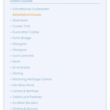
Scottish Lowlands
Schottlands Südwesten
Abbotsford House
Aberdeen
Castle Trail
Dunnottar Castle
Forth Bridge
Glasgow
Glasgow
Loch Lomond
Perth
St. Andrews
Stirling
Motoring Heritage Centre
Der Bass Rock
Lanark & Renfrew
Selkirk und Peebles
Scottish Borders
Stirling & Kinross