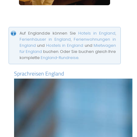
Auf England.de können Sie
Hotels in England
,
Ferienhäuser in England
,
Ferienwohnungen in
England
und
Hostels in England
und
Mietwagen
für England
buchen. Oder Sie buchen gleich Ihre
komplette
England-Rundreise
.
Sprachreisen England