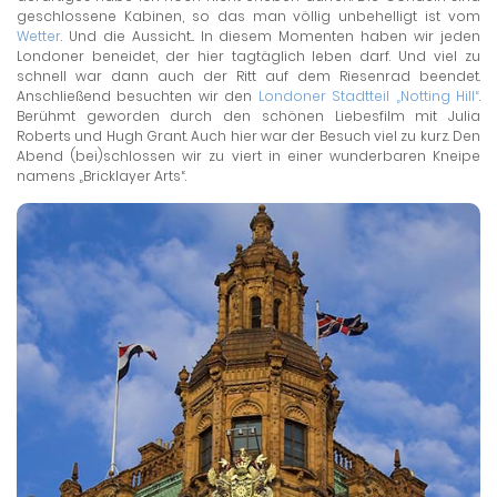
geschlossene Kabinen, so das man völlig unbehelligt ist vom
Wetter
. Und die Aussicht... In diesem Momenten haben wir jeden
Londoner beneidet, der hier tagtäglich leben darf. Und viel zu
schnell war dann auch der Ritt auf dem Riesenrad beendet.
Anschließend besuchten wir den
Londoner Stadtteil „Notting Hill“
.
Berühmt geworden durch den schönen Liebesfilm mit Julia
Roberts und Hugh Grant. Auch hier war der Besuch viel zu kurz. Den
Abend (bei)schlossen wir zu viert in einer wunderbaren Kneipe
namens „Bricklayer Arts“.