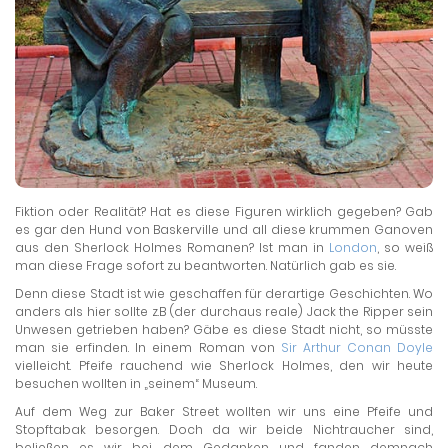
Fiktion oder Realität? Hat es diese Figuren wirklich gegeben? Gab
es gar den Hund von Baskerville und all diese krummen Ganoven
aus den Sherlock Holmes Romanen? Ist man in
London
, so weiß
man diese Frage sofort zu beantworten. Natürlich gab es sie.
Denn diese Stadt ist wie geschaffen für derartige Geschichten. Wo
anders als hier sollte z.B (der durchaus reale) Jack the Ripper sein
Unwesen getrieben haben? Gäbe es diese Stadt nicht, so müsste
man sie erfinden. In einem Roman von
Sir Arthur Conan Doyle
vielleicht. Pfeife rauchend wie Sherlock Holmes, den wir heute
besuchen wollten in „seinem“ Museum.
Auf dem Weg zur Baker Street wollten wir uns eine Pfeife und
Stopftabak besorgen. Doch da wir beide Nichtraucher sind,
beließen es wir bei dem Gedanken und fanden demnach