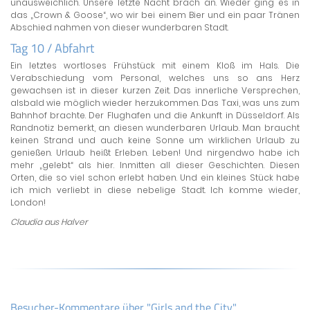
unausweichlich. Unsere letzte Nacht brach an. Wieder ging es in
das „Crown & Goose“, wo wir bei einem Bier und ein paar Tränen
Abschied nahmen von dieser wunderbaren Stadt.
Tag 10 / Abfahrt
Ein letztes wortloses Frühstück mit einem Kloß im Hals. Die
Verabschiedung vom Personal, welches uns so ans Herz
gewachsen ist in dieser kurzen Zeit. Das innerliche Versprechen,
alsbald wie möglich wieder herzukommen. Das Taxi, was uns zum
Bahnhof brachte. Der Flughafen und die Ankunft in Düsseldorf. Als
Randnotiz bemerkt, an diesen wunderbaren Urlaub. Man braucht
keinen Strand und auch keine Sonne um wirklichen Urlaub zu
genießen. Urlaub heißt Erleben. Leben! Und nirgendwo habe ich
mehr „gelebt“ als hier. Inmitten all dieser Geschichten. Diesen
Orten, die so viel schon erlebt haben. Und ein kleines Stück habe
ich mich verliebt in diese nebelige Stadt. Ich komme wieder,
London!
Claudia aus Halver
Besucher-Kommentare über "Girls and the City"