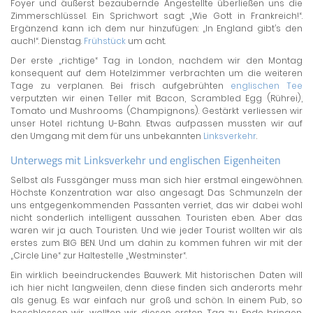
Foyer und äußerst bezaubernde Angestellte überließen uns die
Zimmerschlüssel. Ein Sprichwort sagt: „Wie Gott in Frankreich!“.
Ergänzend kann ich dem nur hinzufügen: „In England gibt’s den
auch!“. Dienstag.
Frühstück
um acht.
Der erste „richtige“ Tag in London, nachdem wir den Montag
konsequent auf dem Hotelzimmer verbrachten um die weiteren
Tage zu verplanen. Bei frisch aufgebrühten
englischen Tee
verputzten wir einen Teller mit Bacon, Scrambled Egg (Rührei),
Tomato und Mushrooms (Champignons). Gestärkt verliessen wir
unser Hotel richtung U-Bahn. Etwas aufpassen mussten wir auf
den Umgang mit dem für uns unbekannten
Linksverkehr
.
Unterwegs mit Linksverkehr und englischen Eigenheiten
Selbst als Fussgänger muss man sich hier erstmal eingewöhnen.
Höchste Konzentration war also angesagt. Das Schmunzeln der
uns entgegenkommenden Passanten verriet, das wir dabei wohl
nicht sonderlich intelligent aussahen. Touristen eben. Aber das
waren wir ja auch. Touristen. Und wie jeder Tourist wollten wir als
erstes zum BIG BEN. Und um dahin zu kommen fuhren wir mit der
„Circle Line“ zur Haltestelle „Westminster“.
Ein wirklich beeindruckendes Bauwerk. Mit historischen Daten will
ich hier nicht langweilen, denn diese finden sich anderorts mehr
als genug. Es war einfach nur groß und schön. In einem Pub, so
beschlossen wir, wollten wir diesen ersten Tag zu Ende bringen.