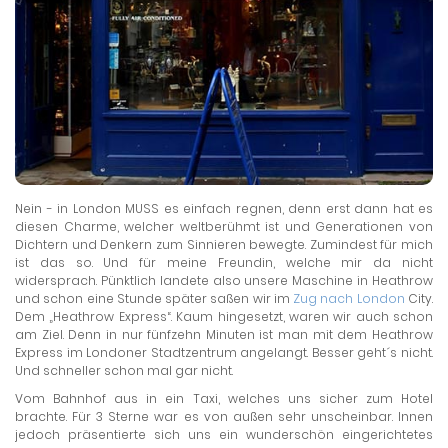
Nein - in London MUSS es einfach regnen, denn erst dann hat es
diesen Charme, welcher weltberühmt ist und Generationen von
Dichtern und Denkern zum Sinnieren bewegte. Zumindest für mich
ist das so. Und für meine Freundin, welche mir da nicht
widersprach. Pünktlich landete also unsere Maschine in Heathrow
und schon eine Stunde später saßen wir im
Zug nach London
City.
Dem „Heathrow Express“. Kaum hingesetzt, waren wir auch schon
am Ziel. Denn in nur fünfzehn Minuten ist man mit dem Heathrow
Express im Londoner Stadtzentrum angelangt. Besser geht´s nicht.
Und schneller schon mal gar nicht.
Vom Bahnhof aus in ein Taxi, welches uns sicher zum Hotel
brachte. Für 3 Sterne war es von außen sehr unscheinbar. Innen
jedoch präsentierte sich uns ein wunderschön eingerichtetes