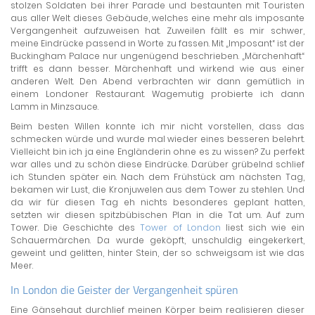
stolzen Soldaten bei ihrer Parade und bestaunten mit Touristen
aus aller Welt dieses Gebäude, welches eine mehr als imposante
Vergangenheit aufzuweisen hat. Zuweilen fällt es mir schwer,
meine Eindrücke passend in Worte zu fassen. Mit „Imposant“ ist der
Buckingham Palace nur ungenügend beschrieben. „Märchenhaft“
trifft es dann besser. Märchenhaft und wirkend wie aus einer
anderen Welt. Den Abend verbrachten wir dann gemütlich in
einem Londoner Restaurant. Wagemutig probierte ich dann
Lamm in Minzsauce.
Beim besten Willen konnte ich mir nicht vorstellen, dass das
schmecken würde und wurde mal wieder eines besseren belehrt.
Vielleicht bin ich ja eine Engländerin ohne es zu wissen? Zu perfekt
war alles und zu schön diese Eindrücke. Darüber grübelnd schlief
ich Stunden später ein. Nach dem Frühstück am nächsten Tag,
bekamen wir Lust, die Kronjuwelen aus dem Tower zu stehlen. Und
da wir für diesen Tag eh nichts besonderes geplant hatten,
setzten wir diesen spitzbübischen Plan in die Tat um. Auf zum
Tower. Die Geschichte des
Tower of London
liest sich wie ein
Schauermärchen. Da wurde geköpft, unschuldig eingekerkert,
geweint und gelitten, hinter Stein, der so schweigsam ist wie das
Meer.
In London die Geister der Vergangenheit spüren
Eine Gänsehaut durchlief meinen Körper beim realisieren dieser