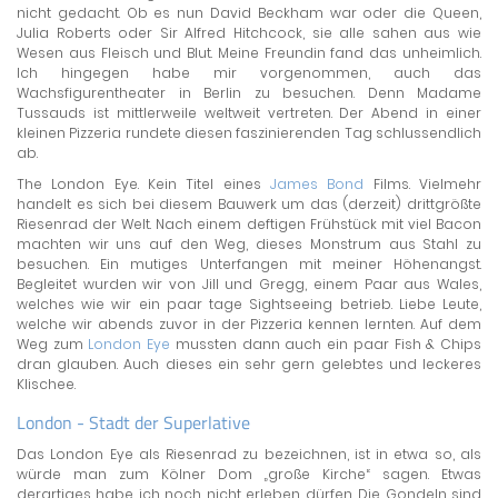
nicht gedacht. Ob es nun David Beckham war oder die Queen,
Julia Roberts oder Sir Alfred Hitchcock, sie alle sahen aus wie
Wesen aus Fleisch und Blut. Meine Freundin fand das unheimlich.
Ich hingegen habe mir vorgenommen, auch das
Wachsfigurentheater in Berlin zu besuchen. Denn Madame
Tussauds ist mittlerweile weltweit vertreten. Der Abend in einer
kleinen Pizzeria rundete diesen faszinierenden Tag schlussendlich
ab.
The London Eye. Kein Titel eines
James Bond
Films. Vielmehr
handelt es sich bei diesem Bauwerk um das (derzeit) drittgrößte
Riesenrad der Welt. Nach einem deftigen Frühstück mit viel Bacon
machten wir uns auf den Weg, dieses Monstrum aus Stahl zu
besuchen. Ein mutiges Unterfangen mit meiner Höhenangst.
Begleitet wurden wir von Jill und Gregg, einem Paar aus Wales,
welches wie wir ein paar tage Sightseeing betrieb. Liebe Leute,
welche wir abends zuvor in der Pizzeria kennen lernten. Auf dem
Weg zum
London Eye
mussten dann auch ein paar Fish & Chips
dran glauben. Auch dieses ein sehr gern gelebtes und leckeres
Klischee.
London - Stadt der Superlative
Das London Eye als Riesenrad zu bezeichnen, ist in etwa so, als
würde man zum Kölner Dom „große Kirche“ sagen. Etwas
derartiges habe ich noch nicht erleben dürfen. Die Gondeln sind