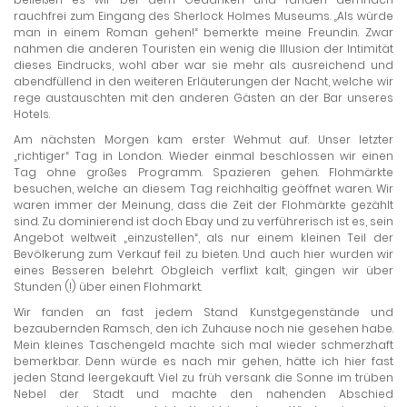
rauchfrei zum Eingang des Sherlock Holmes Museums. „Als würde
man in einem Roman gehen!“ bemerkte meine Freundin. Zwar
nahmen die anderen Touristen ein wenig die Illusion der Intimität
dieses Eindrucks, wohl aber war sie mehr als ausreichend und
abendfüllend in den weiteren Erläuterungen der Nacht, welche wir
rege austauschten mit den anderen Gästen an der Bar unseres
Hotels.
Am nächsten Morgen kam erster Wehmut auf. Unser letzter
„richtiger“ Tag in London. Wieder einmal beschlossen wir einen
Tag ohne großes Programm. Spazieren gehen. Flohmärkte
besuchen, welche an diesem Tag reichhaltig geöffnet waren. Wir
waren immer der Meinung, dass die Zeit der Flohmärkte gezählt
sind. Zu dominierend ist doch Ebay und zu verführerisch ist es, sein
Angebot weltweit „einzustellen“, als nur einem kleinen Teil der
Bevölkerung zum Verkauf feil zu bieten. Und auch hier wurden wir
eines Besseren belehrt. Obgleich verflixt kalt, gingen wir über
Stunden (!) über einen Flohmarkt.
Wir fanden an fast jedem Stand Kunstgegenstände und
bezaubernden Ramsch, den ich Zuhause noch nie gesehen habe.
Mein kleines Taschengeld machte sich mal wieder schmerzhaft
bemerkbar. Denn würde es nach mir gehen, hätte ich hier fast
jeden Stand leergekauft. Viel zu früh versank die Sonne im trüben
Nebel der Stadt und machte den nahenden Abschied