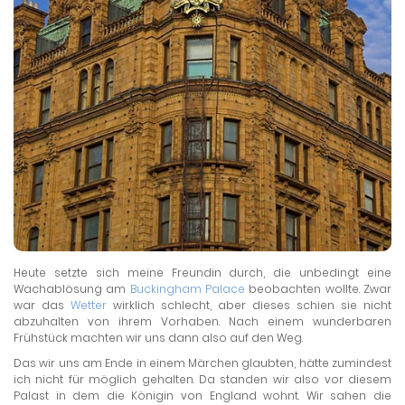
Heute setzte sich meine Freundin durch, die unbedingt eine
Wachablösung am
Buckingham Palace
beobachten wollte. Zwar
war das
Wetter
wirklich schlecht, aber dieses schien sie nicht
abzuhalten von ihrem Vorhaben. Nach einem wunderbaren
Frühstück machten wir uns dann also auf den Weg.
Das wir uns am Ende in einem Märchen glaubten, hätte zumindest
ich nicht für möglich gehalten. Da standen wir also vor diesem
Palast in dem die Königin von England wohnt. Wir sahen die