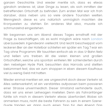
ganzen Geschichte. Und wieder merkte ich, dass es etwas
gänzlich anderes ist, über Dinge zu lesen, als sich inmitten der
betreffenden Ortschaft zu befinden. Zum ersten Mal war ich froh
darüber, dass neben uns so viele andere Touristen weilten.
Wenngleich diese es uns natürlich unmöglich machten die
Kronjuwelen zu stehlen. Ein anderes Mal also, musste ich
schmunzelnd eingestehen.
Wir begannen uns am Abend dieses Tages ernsthaft mit der
Frage zu beschäftigen, ob es wohl möglich wäre nach
London
überzusiedeln. Irgendwann vielleicht. Und leicht beschwippst vom
leckeren Bier an der Hotelbar schliefen wir später ein. Tag 7 war ein
Tag ohne Programm. Wir tauchten einfach ab in das U-Bahn Netz
und ließen uns treiben. All die vielen kleinen und großen
Ortschaften, welche uns spontan einfielen. Wir schlenderten durch
den nebeligen Hyde Park, besuchten das Harrods und stellten
bekümmert fest, das wir zum shoppen in eben diesem Kaufhaus
viel zu wenig Geld mit hatten.
Wieder einmal merkten wir, wie ungewohnt doch dieser Verkehr ist.
Alles seitenverkehrt, ist ein verstärktes aufpassen beim passieren
einer Strasse unvermeidlich. Dieser Umstand verhinderte auch,
dass wir uns einen Leihwagen mieteten. Denn als Fahranfänger
fühlte ich mich in diesem Verkehr etwas überfordert. Wobei ich
anmerken muss, nicht die beste Fahrerin zu sein. In einem Szene-
Guide fanden wir dann auch einen Tipp für den Abend. Das