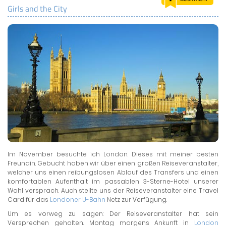
Girls and the City
LAND & LEUTE
LERNCENTER
ENGLISCH
ENGLAND ZUHAUSE
BRITISH SHOP
Im November besuchte ich London. Dieses mit meiner besten
Freundin. Gebucht haben wir über einen großen Reiseveranstalter,
welcher uns einen reibungslosen Ablauf des Transfers und einen
komfortablen Aufenthalt im passablen 3-Sterne-Hotel unserer
Wahl versprach. Auch stellte uns der Reiseveranstalter eine Travel
Card für das
Londoner U-Bahn
Netz zur Verfügung.
Um es vorweg zu sagen: Der Reiseveranstalter hat sein
Versprechen gehalten. Montag morgens Ankunft in
London