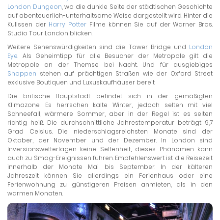
London Dungeon
, wo die dunkle Seite der städtischen Geschichte
auf abenteuerlich-unterhaltsame Weise dargestellt wird. Hinter die
Kulissen der
Harry Potter
Filme können Sie auf der Warner Bros.
Studio Tour London blicken.
Weitere Sehenswürdigkeiten sind die Tower Bridge und
London
Eye
. Als Geheimtipp für alle Besucher der Metropole gilt die
Metropole an der Themse bei Nacht. Und für ausgiebiges
Shoppen
stehen auf prächtigen Straßen wie der Oxford Street
exklusive Boutiquen und Luxuskaufhäuser bereit.
Die britische Hauptstadt befindet sich in der gemäßigten
Klimazone. Es herrschen kalte Winter, jedoch selten mit viel
Schneefall, wärmere Sommer, aber in der Regel ist es selten
richtig heiß. Die durchschnittliche Jahrestemperatur beträgt 9,7
Grad Celsius. Die niederschlagsreichsten Monate sind der
Oktober, der November und der Dezember. In London sind
Inversionswetterlagen keine Seltenheit, dieses Phänomen kann
auch zu Smog-Ereignissen führen. Empfehlenswert ist die Reisezeit
innerhalb der Monate Mai bis September. In der kälteren
Jahreszeit können Sie allerdings ein Ferienhaus oder eine
Ferienwohnung zu günstigeren Preisen anmieten, als in den
warmen Monaten.