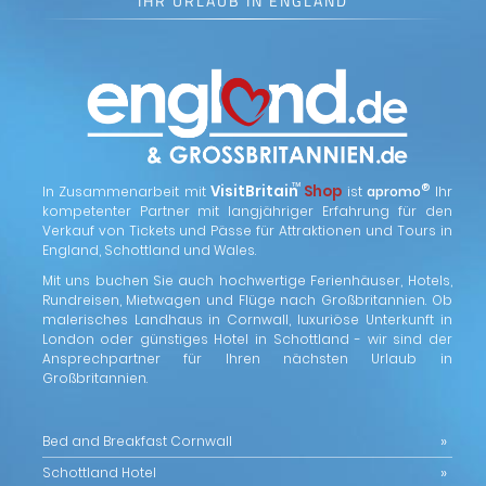
IHR URLAUB IN ENGLAND
™
VisitBritain
Shop
®
In Zusammenarbeit mit
ist
apromo
Ihr
kompetenter Partner mit langjähriger Erfahrung für den
Verkauf von Tickets und Pässe für Attraktionen und Tours in
England, Schottland und Wales.
Mit uns buchen Sie auch hochwertige Ferienhäuser, Hotels,
Rundreisen, Mietwagen und Flüge nach Großbritannien. Ob
malerisches Landhaus in Cornwall, luxuriöse Unterkunft in
London oder günstiges Hotel in Schottland - wir sind der
Ansprechpartner für Ihren nächsten Urlaub in
Großbritannien.
Bed and Breakfast Cornwall
Schottland Hotel