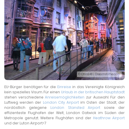
© Chris148 | Dreamstime.com
EU-Bürger benötigen für die
Einreise
in das Vereinigte Königreich
kein spezielles Visum. Für einen
Urlaub in der britischen Hauptstadt
stehen verschiedene
Anreisemöglichkeiten
zur Auswahl. Für den
Luftweg werden der
London City Airport
im Osten der Stadt, der
nordöstlich gelegene
London Stansted Airport
sowie der
effizienteste Flughafen der Welt, London Gatwick im Süden der
Metropole genutzt. Weitere Flughäfen sind der
Heathrow Airport
und der Luton Airport.<7