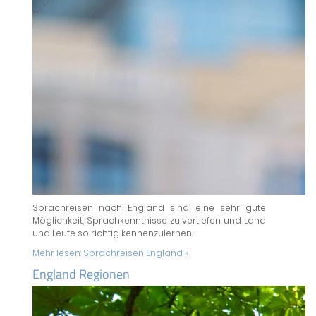
Sprachreisen nach England sind eine sehr gute
Möglichkeit, Sprachkenntnisse zu vertiefen und Land
und Leute so richtig kennenzulernen.
Mehr lesen:
Sprachreisen England »
England Regionen