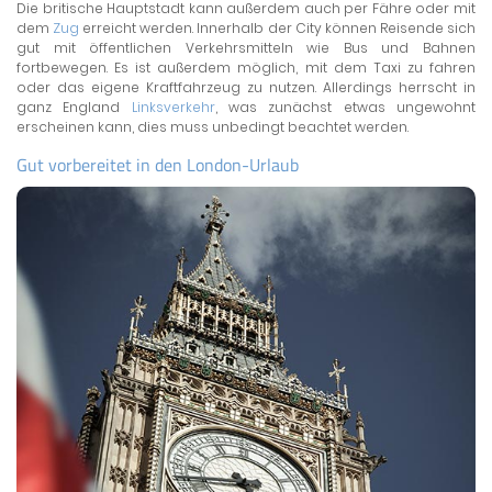
Die britische Hauptstadt kann außerdem auch per Fähre oder mit
dem
Zug
erreicht werden. Innerhalb der City können Reisende sich
gut mit öffentlichen Verkehrsmitteln wie Bus und Bahnen
fortbewegen. Es ist außerdem möglich, mit dem Taxi zu fahren
oder das eigene Kraftfahrzeug zu nutzen. Allerdings herrscht in
ganz England
Linksverkehr
, was zunächst etwas ungewohnt
erscheinen kann, dies muss unbedingt beachtet werden.
Gut vorbereitet in den London-Urlaub