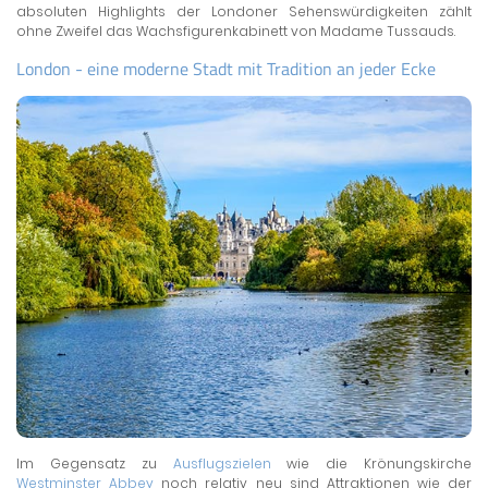
absoluten Highlights der Londoner Sehenswürdigkeiten zählt
ohne Zweifel das Wachsfigurenkabinett von Madame Tussauds.
London - eine moderne Stadt mit Tradition an jeder Ecke
Im Gegensatz zu
Ausflugszielen
wie die Krönungskirche
Westminster Abbey
noch relativ neu sind Attraktionen wie der