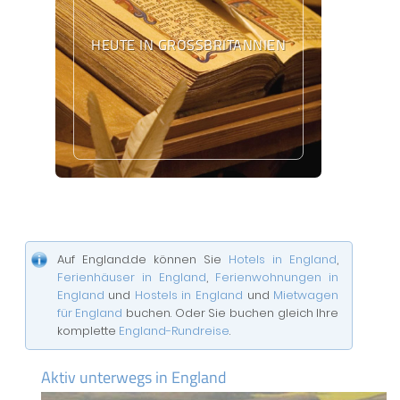
HEUTE IN GROSSBRITANNIEN
Auf England.de können Sie
Hotels in England
,
Ferienhäuser in England
,
Ferienwohnungen in
England
und
Hostels in England
und
Mietwagen
für England
buchen. Oder Sie buchen gleich Ihre
komplette
England-Rundreise
.
Aktiv unterwegs in England