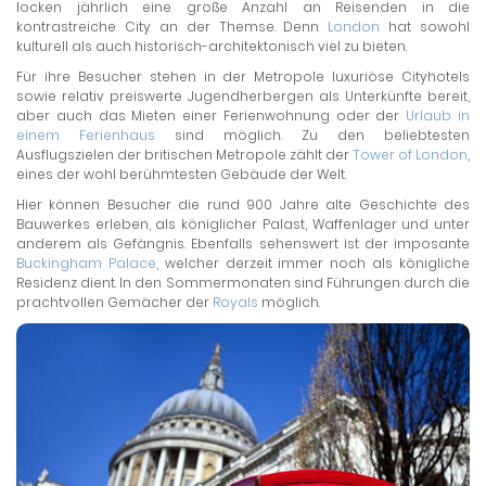
locken jährlich eine große Anzahl an Reisenden in die
kontrastreiche City an der Themse. Denn
London
hat sowohl
kulturell als auch historisch-architektonisch viel zu bieten.
Für ihre Besucher stehen in der Metropole luxuriöse Cityhotels
sowie relativ preiswerte Jugendherbergen als Unterkünfte bereit,
aber auch das Mieten einer Ferienwohnung oder der
Urlaub in
einem Ferienhaus
sind möglich. Zu den beliebtesten
Ausflugszielen der britischen Metropole zählt der
Tower of London
,
eines der wohl berühmtesten Gebäude der Welt.
Hier können Besucher die rund 900 Jahre alte Geschichte des
Bauwerkes erleben, als königlicher Palast, Waffenlager und unter
anderem als Gefängnis. Ebenfalls sehenswert ist der imposante
Buckingham Palace
, welcher derzeit immer noch als königliche
Residenz dient. In den Sommermonaten sind Führungen durch die
prachtvollen Gemächer der
Royals
möglich.