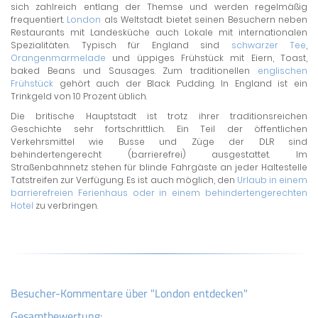
sich zahlreich entlang der Themse und werden regelmäßig
frequentiert.
London
als Weltstadt bietet seinen Besuchern neben
Restaurants mit Landesküche auch Lokale mit internationalen
Spezialitäten. Typisch für England sind
schwarzer Tee
,
Orangenmarmelade
und üppiges Frühstück mit Eiern, Toast,
baked Beans und Sausages. Zum traditionellen
englischen
Frühstück
gehört auch der Black Pudding. In England ist ein
Trinkgeld von 10 Prozent üblich.
Die britische Hauptstadt ist trotz ihrer traditionsreichen
Geschichte sehr fortschrittlich. Ein Teil der öffentlichen
Verkehrsmittel wie Busse und Züge der DLR sind
behindertengerecht (barrierefrei) ausgestattet. Im
Straßenbahnnetz stehen für blinde Fahrgäste an jeder Haltestelle
Tatstreifen zur Verfügung. Es ist auch möglich, den
Urlaub in einem
barrierefreien Ferienhaus oder in einem behindertengerechten
Hotel
zu verbringen.
Besucher-Kommentare über "London entdecken"
Gesamtbewertung: