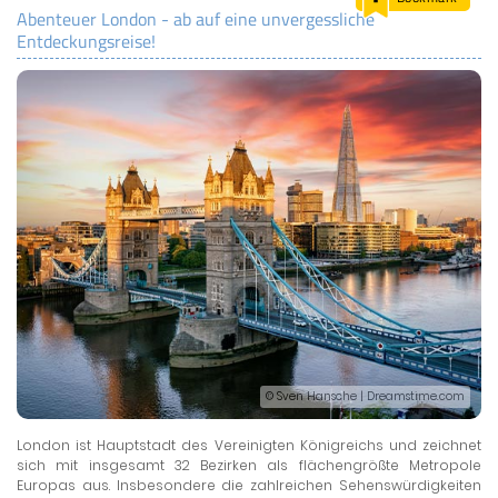
Abenteuer London - ab auf eine unvergessliche
LAND & LEUTE
Entdeckungsreise!
LERNCENTER
ENGLISCH
ENGLAND ZUHAUSE
BRITISH SHOP
© Sven Hansche | Dreamstime.com
London ist Hauptstadt des Vereinigten Königreichs und zeichnet
sich mit insgesamt 32 Bezirken als flächengrößte Metropole
Europas aus. Insbesondere die zahlreichen Sehenswürdigkeiten