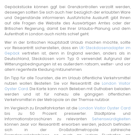
Gepäckstücke können ggf. bei Grenzkontrollen verzollt werden,
deswegen sollten Sie sich auch hier bezüglich der erlaubten Ware
und Gegenstände informieren. Ausführliche Auskunft gibt Ihnen
auf alle Fragen die Website des Auswärtigen Amtes oder der
Britischen Regierung, damit bei Ihrer Urlaubs-Planung und dem
Aufenthalt in London auch nichts schief geht.
Wer in der britischen Hauptstadt Urlaub machen möchte, sollte
vor Reiseantritt sicherstellen, dass ein
UK-Steckdosenadapter im
Gepäck
vertreten ist, denn in England werden, anders als in
Deutschland, Steckdosen vom Typ G verwendet. Aufgrund der
Witterungsbedingungen ist es außerdem ratsam, wetter- und vor
allem regenfeste Kleidung mitzunehmen.
Ein Tipp für alle Touristen, die im Urlaub öffentliche Verkehrsmittel
nutzen wollen: Bestellen Sie vor Reiseantritt die
London Visitor
Oyster Card
. Die Karte kann nach Belieben mit Guthaben beladen
werden und ist für nahezu alle gängigen öffentlichen
Verkehrsmittel in der Metropole an der Themse nutzbar.
Im Vergleich zu Einzelfahrkarten ist die
London Visitor Oyster Card
bis zu 50 Prozent preiswerter. Stadtpläne und
Informationsbroschüren zu relevanten
Sehenswürdigkeiten
können zwar vor Reiseantritt erworben werden, jedoch befinden
sich in der Großstadtmetropole zahlreiche