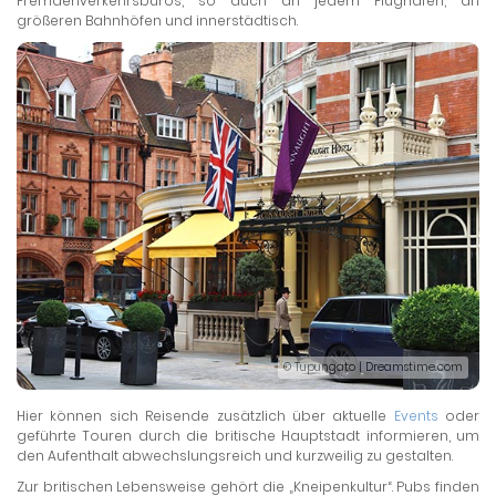
Fremdenverkehrsbüros, so auch an jedem Flughafen, an
größeren Bahnhöfen und innerstädtisch.
© Tupungato | Dreamstime.com
Hier können sich Reisende zusätzlich über aktuelle
Events
oder
geführte Touren durch die britische Hauptstadt informieren, um
den Aufenthalt abwechslungsreich und kurzweilig zu gestalten.
Zur britischen Lebensweise gehört die „Kneipenkultur“. Pubs finden