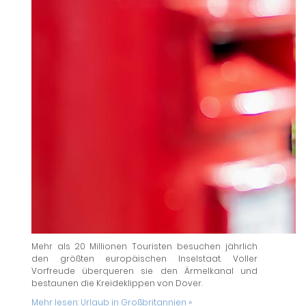
Mehr als 20 Millionen Touristen besuchen jährlich
den größten europäischen Inselstaat. Voller
Vorfreude überqueren sie den Ärmelkanal und
bestaunen die Kreideklippen von Dover.
Mehr lesen:
Urlaub in Großbritannien »