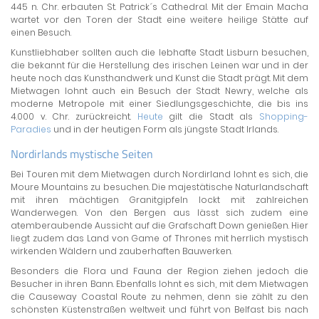
445 n. Chr. erbauten St. Patrick´s Cathedral. Mit der Emain Macha
wartet vor den Toren der Stadt eine weitere heilige Stätte auf
einen Besuch.
Kunstliebhaber sollten auch die lebhafte Stadt Lisburn besuchen,
die bekannt für die Herstellung des irischen Leinen war und in der
heute noch das Kunsthandwerk und Kunst die Stadt prägt. Mit dem
Mietwagen lohnt auch ein Besuch der Stadt Newry, welche als
moderne Metropole mit einer Siedlungsgeschichte, die bis ins
4.000 v. Chr. zurückreicht.
Heute
gilt die Stadt als
Shopping-
Paradies
und in der heutigen Form als jüngste Stadt Irlands.
Nordirlands mystische Seiten
Bei Touren mit dem Mietwagen durch Nordirland lohnt es sich, die
Moure Mountains zu besuchen. Die majestätische Naturlandschaft
mit ihren mächtigen Granitgipfeln lockt mit zahlreichen
Wanderwegen. Von den Bergen aus lässt sich zudem eine
atemberaubende Aussicht auf die Grafschaft Down genießen. Hier
liegt zudem das Land von Game of Thrones mit herrlich mystisch
wirkenden Wäldern und zauberhaften Bauwerken.
Besonders die Flora und Fauna der Region ziehen jedoch die
Besucher in ihren Bann. Ebenfalls lohnt es sich, mit dem Mietwagen
die Causeway Coastal Route zu nehmen, denn sie zählt zu den
schönsten Küstenstraßen weltweit und führt von Belfast bis nach