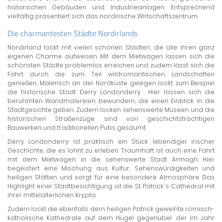
historischen Gebäuden und Industrieanlagen. Entsprechend
vielfältig präsentiert sich das nordirische Wirtschaftszentrum.
Die charmantesten Städte Nordirlands
Nordirland lockt mit vielen schönen Städten, die alle ihren ganz
eigenen Charme aufweisen. Mit dem Mietwagen lassen sich die
schönsten Städte problemlos erreichen und zudem lässt sich die
Fahrt durch die zum Teil wildromantischen Landschaften
genießen. Malerisch an der Nordküste gelegen lockt zum Beispiel
die historische Stadt Derry Londonderry . Hier lassen sich die
berühmten Wandmalereien bewundern, die einen Einblick in die
Stadtgesichte geben. Zudem locken sehenswerte Museen und die
historischen Straßenzüge sind von geschichtsträchtigen
Bauwerken und traditionellen Pubs gesäumt.
Derry Londonderry ist praktisch ein Stück lebendiger irischer
Geschichte, die es lohnt zu erleben. Traumhaft ist auch eine Fahrt
mit dem Mietwagen in die sehenswerte Stadt Armagh. Hier
begeistert eine Mischung aus Kultur, Sehenswürdigkeiten und
heiligen Stätten und sorgt für eine besondere Atmosphäre. Das
Highlight einer Stadtbesichtigung ist die St. Patrick´s Cathedral mit
ihrer mittelalterlichen Krypta.
Zudem lockt die ebenfalls dem heiligen Patrick geweihte römisch-
katholische Kathedrale auf dem Hügel gegenüber der im Jahr