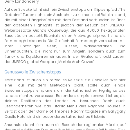
Derry Londonderry.
Auf der Strecke lohnt sich ein Zwischenstopp am Klippenpfad „The
Gobbins“. Zudem lohnt ein Abstecher zu kleinen Insel Rathlin Island,
die mit einer Hängebrücke mit dem Festland verbunden ist. Eines
der absoluten Highlights ist jedoch der Besuch der UNESCO-
Welterbestätte Giant´s Causeway, die aus 40.000 hexagonalen
Basalsäulen besteht. Ebenfalls einen Mietwagentrip wert sind die
Fermanagh Lakelands. Die Grafschaft Fermanagh verzaubert mit
ihren unzähligen Seen, Flüssen, Wasserstraßen und
Binnenbuchten, die nicht nur zum Angeln, sondern auch zum
Kanu- und Kajakfahren einladen. In der Grafschaft lockt zudem
der UNESCO global Geopark „Marble Arch Caves“.
Genussvolle Zwischenstopps
Nordirland ist auch ein reizvolles Reiseziel für Genießer. Wer hier
eine Tour mit dem Mietwagen plant, sollte auch einige
Zwischenstopps einplanen, um die kulinarischen Highlights des
Landes nicht zu verpassen. Besonders empfehlenswert ist es, die
kleinen Destillerien des Landes zu besuchen. Doch auch
Besonderheiten wie das Titanic-Menü des Rayanne Houses in
Belfast oder der Game of Thrones Nachmittagstee im Ballygally
Castle Hotel sind ein besonderes kulinarisches Erlebnis.
Ansonsten lohnt sich auch ein Besuch der regionalen Märkte, auf
denen die örtlichen Erzeuger ihre köstlichen Waren feil bieten. Dies