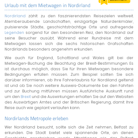
Urlaub mit dem Mietwagen in Nordirland
LAND & LEUTE
Nordirland
zählt zu den faszinierendsten Reisezielen weltweit.
LERNCENTER
Atemberaubende Landschaften, einzigartige Naturdenkmäler,
ENGLISCH
pulsierende Städte, geschichtsträchtige Orte und aufregende
Legenden
sorgend für den besonderen Reiz, den Nordirland auf
ENGLAND ZUHAUSE
seine Besucher ausübt. Während einer Rundreise mit dem
BRITISH SHOP
Mietwagen lassen sich die sechs historischen Grafschaften
Nordirlands besonders angenehm erkunden.
Wie auch für England, Schottland und Wales gilt bei der
Mietwagen-Buchung die Beachtung der Brexit-Bestimmungen. Es
ist durchaus möglich, dass Sie für Ihren Mietwagen besondere
Bedingungen erfüllen müssen. Zum Beispiel sollten Sie sich
darüber informieren, ob Ihre Fahrerlaubnis für Nordiland geltend
ist und ob Sie noch weitere Ausweis-Dokumente bei den Fahrten
und zur Buchung mitführen müssen. Ausführliche Auskunft rund
um den
Brexit
und die Auswirkungen erhalten Sie auf den Websiten
des Auswärtigen Amtes und der Britischen Regierung, damit Ihre
Reise auch wie geplant verlaufen kann.
Nordirlands Metropole erleben
Wer Nordirland besucht, sollte sich die Zeit nehmen, Belfast zu
erkunden. Die Stadt bietet viele spannende Orte, an denen