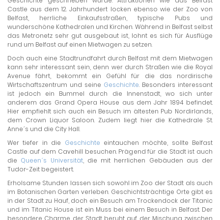
Geschichte geschrieben wurde. Attraktionen wie das Belfast
Castle aus dem 12. Jahrhundert locken ebenso wie der Zoo von
Belfast, herrliche Einkaufsstraßen, typische Pubs und
wunderschöne Kathedralen und Kirchen. Während in Belfast selbst
das Metronetz sehr gut ausgebaut ist, lohnt es sich für Ausflüge
rund um Belfast auf einen Mietwagen zu setzen.
Doch auch eine Stadtrundfahrt durch Belfast mit dem Mietwagen
kann sehr interessant sein, denn wer durch Straßen wie die Royal
Avenue fährt, bekommt ein Gefühl für die das nordirische
Wirtschaftszentrum und seine
Geschichte
. Besonders interessant
ist jedoch ein Bummel durch die Innenstadt, wo sich unter
anderem das Grand Opera House aus dem Jahr 1894 befindet.
Hier empfiehlt sich auch ein Besuch im ältesten Pub Nordirlands,
dem Crown Liquor Saloon. Zudem liegt hier die Kathedrale St.
Anne´s und die City Hall.
Wer tiefer in die
Geschichte
eintauchen möchte, sollte Belfast
Castle auf dem Cavehill besuchen. Prägend für die Stadt ist auch
die
Queen´s Universität
, die mit herrlichen Gebäuden aus der
Tudor-Zeit begeistert.
Erholsame Stunden lassen sich sowohl im Zoo der Stadt als auch
im Botanischen Garten verleben. Geschichtsträchtige Orte gibt es
in der Stadt zu Hauf, doch ein Besuch am Trockendock der Titanic
und im Titanic House ist ein Muss bei einem Besuch in Belfast. Der
besondere Charme der Stadt beruht auf der Mischung zwischen