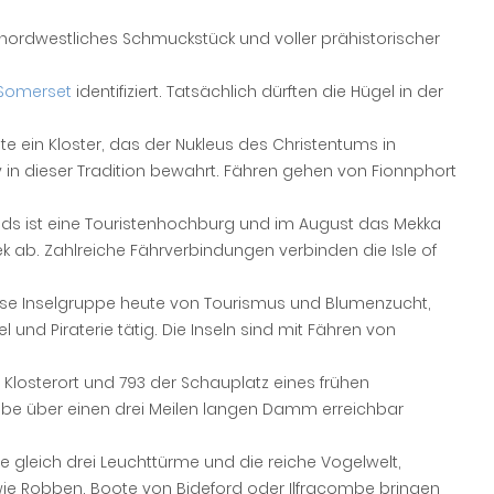
 nordwestliches Schmuckstück und voller prähistorischer
Somerset
identifiziert. Tatsächlich dürften die Hügel in der
e ein Kloster, das der Nukleus des Christentums in
y in dieser Tradition bewahrt. Fähren gehen von Fionnphort
nds ist eine Touristenhochburg und im August das Mekka
 ab. Zahlreiche Fährverbindungen verbinden die Isle of
iese Inselgruppe heute von Tourismus und Blumenzucht,
und Piraterie tätig. Die Inseln sind mit Fähren von
er Klosterort und 793 der Schauplatz eines frühen
 Ebbe über einen drei Meilen langen Damm erreichbar
hre gleich drei Leuchttürme und die reiche Vogelwelt,
ie Robben. Boote von Bideford oder Ilfracombe bringen