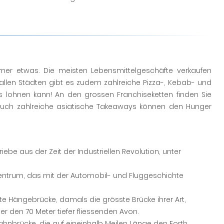
mer etwas. Die meisten Lebensmittelgeschäfte verkaufen
 allen Städten gibt es zudem zahlreiche Pizza-, Kebab- und
s lohnen kann! An den grossen Franchiseketten finden Sie
 Auch zahlreiche asiatische Takeaways können den Hunger
be aus der Zeit der Industriellen Revolution, unter
nzentrum, das mit der Automobil- und Fluggeschichte
ute Hängebrücke, damals die grösste Brücke ihrer Art,
 den 70 Meter tiefer fliessenden Avon.
ahnbrücke, die auf eineinhalb Meilen Länge den Forth