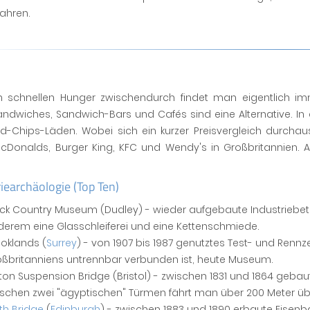
fahren.
n schnellen Hunger zwischendurch findet man eigentlich im
andwiches, Sandwich-Bars und Cafés sind eine Alternative. In
nd-Chips-Läden. Wobei sich ein kurzer Preisvergleich durchau
cDonalds, Burger King, KFC und Wendy's in Großbritannien.
iearchäologie (Top Ten)
ck Country Museum (Dudley) - wieder aufgebaute Industriebetrie
erem eine Glasschleiferei und eine Kettenschmiede.
oklands (
Surrey
) - von 1907 bis 1987 genutztes Test- und Ren
ßbritanniens untrennbar verbunden ist, heute Museum.
fton Suspension Bridge (Bristol) - zwischen 1831 und 1864 geba
schen zwei "ägyptischen" Türmen fährt man über 200 Meter über
th Bridge
(
Edinburgh
) - zwischen 1883 und 1890 erbaute Eisenb