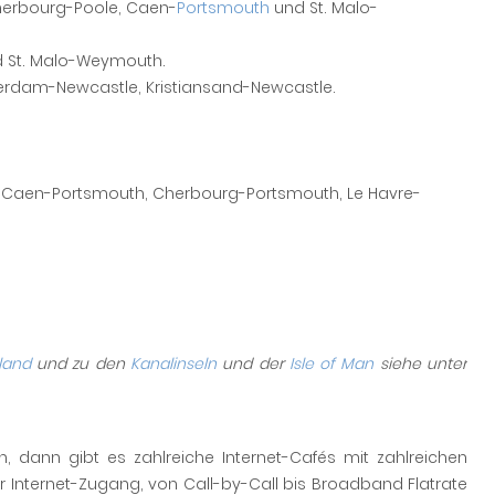
Cherbourg-Poole, Caen-
Portsmouth
und St. Malo-
d St. Malo-Weymouth.
erdam-Newcastle, Kristiansand-Newcastle.
l, Caen-Portsmouth, Cherbourg-Portsmouth, Le Havre-
land
und zu den
Kanalinseln
und der
Isle of Man
siehe unter
, dann gibt es zahlreiche Internet-Cafés mit zahlreichen
ner Internet-Zugang, von Call-by-Call bis Broadband Flatrate