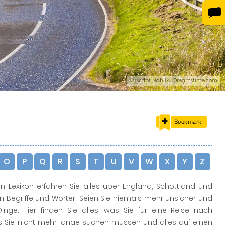
Krzysztof Nahlik | Dreamstime.com
Bookmark
O
P
Q
R
S
T
U
V
W
X
Y
Z
en-Lexikon erfahren Sie alles über England, Schottland und
 Begriffe und Wörter. Seien Sie niemals mehr unsicher und
Dinge. Hier finden Sie alles, was Sie für eine Reise nach
s Sie nicht mehr lange suchen müssen und alles auf einen