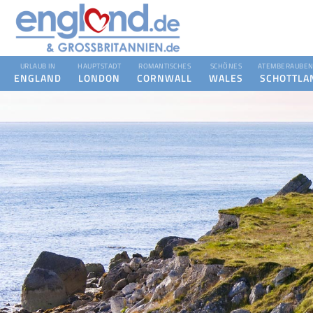
URLAUB IN
HAUPTSTADT
ROMANTISCHES
SCHÖNES
ATEMBERAUBEN
ENGLAND
LONDON
CORNWALL
WALES
SCHOTTLA