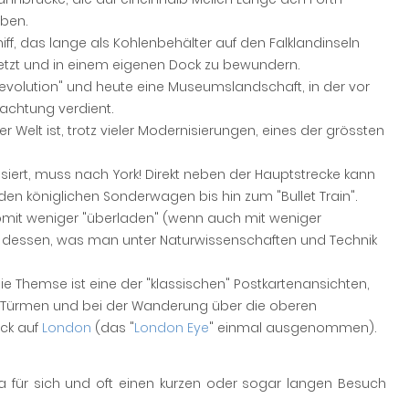
rben.
hiff, das lange als Kohlenbehälter auf den Falklandinseln
setzt und in einem eigenen Dock zu bewundern.
 Revolution" und heute eine Museumslandschaft, in der vor
achtung verdient.
 Welt ist, trotz vieler Modernisierungen, eines der grössten
ssiert, muss nach York! Direkt neben der Hauptstrecke kann
 königlichen Sonderwagen bis hin zum "Bullet Train".
 somit weniger "überladen" (wenn auch mit weniger
ll dessen, was man unter Naturwissenschaften und Technik
e Themse ist eine der "klassischen" Postkartenansichten,
n Türmen und bei der Wanderung über die oberen
ick auf
London
(das "
London Eye
" einmal ausgenommen).
a für sich und oft einen kurzen oder sogar langen Besuch