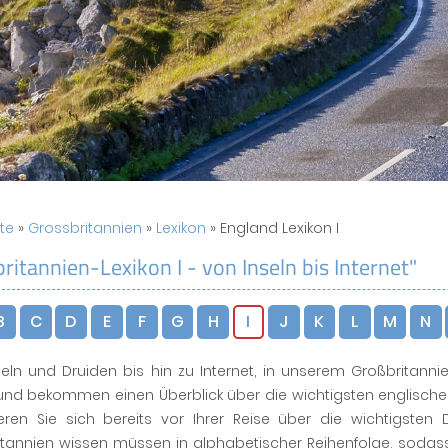
ite
»
Grossbritannien
»
Lexikon
» England Lexikon I
ritannien-Lexikon I - von Inseln bis Internet"
B
C
D
E
F
G
H
I
J
K
L
M
N
eln und Druiden bis hin zu Internet, in unserem Großbritanni
nd bekommen einen Überblick über die wichtigsten englischen
eren Sie sich bereits vor Ihrer Reise über die wichtigsten 
itannien wissen müssen in alphabetischer Reihenfolge, sodas