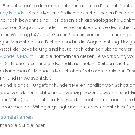
 Besucher auf die Insel und nehmen auch die Post mit, frankie
ney Islands
- Sechs Meilen nördlich des schottischen Festlande
te noch bewohnt sind. Hier lassen sich archäologische Denkmä
cks von Scapa Flow finden. Hier versenkte sich die deutsche Fl
iten Weltkrieg U47 unter Günter Prien ein vermeintlich unangreif
ngen Menschen zum Festland und in die Gegenrichtung. Übrigen
ssteil der Bevölkerung sind heute noch ethnisch Skandinavier.
 Michael's Mount
- Als die Normannen diesen Felsvorsprung vor 
t St. Michel, lasst uns die Benediktiner holen!" Seitdem ziert e
e kann man St. Michael's Mount ohne Probleme trockenen Fusse
n- und Hinweisschilder.
tland Islands - Ungefähr hundert Meilen nördlich von Schottlan
ppe, von denen nicht einmal zwanzig Prozent bewohnt sind. Eine
iger Mühe) zu besichtigen. Hier werden noch immer nordische 
chkommen der Wikinger gelingt aber am ehesten mit dem Flieg
ationale Fähren
en Sie auf die Insel: