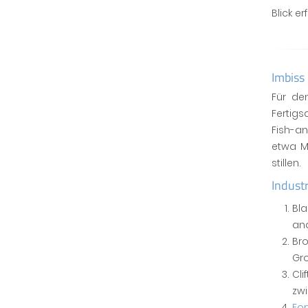
Blick er
Imbiss
Für de
Fertigs
Fish-a
etwa M
stillen.
Industr
Bla
and
Bro
Gro
Cli
zwi
For