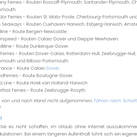
tany Ferries - Routen Roscoff-Plymouth, Santander-Plymouth, 
smouth.
or Ferries - Routen St. Malo-Poole, Cherbourg-Portsmouth un
 Seaways - Routen Cuxhaven-Harwich, Esbjerg-Harwich, Amst
dline - Route Bergen-Newcastle.
rspeed - Routen Calais-Dover und Dieppe-Newhaven.
olkline - Route Dunkerque-Dover.
Ferries - Routen Dover-Calais, Rotterdam-Hull, Zeebrugge-Hul
smouth und Bilbao-Portsmouth.
rance - Route Calais-
Dover
.
dFerries - Route Boulogne-Dover.
a Line - Route Hoek van Holland-Harwich.
rfast Ferries - Route Zeebrugge-Rosyth.
n von und nach Irland nicht aufgenommen,
Fähren nach Schott
t
n Sie es nicht schaffen, im Urlaub ohne Internet auszukommen
lkulationen. Bei einem längeren Aufenthalt lohnt sich ein eige