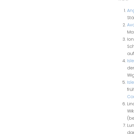
An
Stä
Av
Mar
Ion
Sch
auf
Isl
der
Wig
Isl
frü
Co
Lin
Wik
(be
Lun
dan