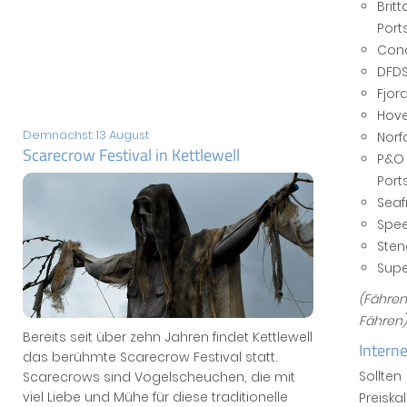
Brit
Port
Cond
DFDS
Fjor
Hove
Demnächst: 13 August
Norf
Scarecrow Festival in Kettlewell
P&O 
Port
Seaf
Spee
Sten
Supe
(Fähre
Fähren)
Bereits seit über zehn Jahren findet Kettlewell
Interne
das berühmte Scarecrow Festival statt.
Sollte
Scarecrows sind Vogelscheuchen, die mit
viel Liebe und Mühe für diese traditionelle
Preiska