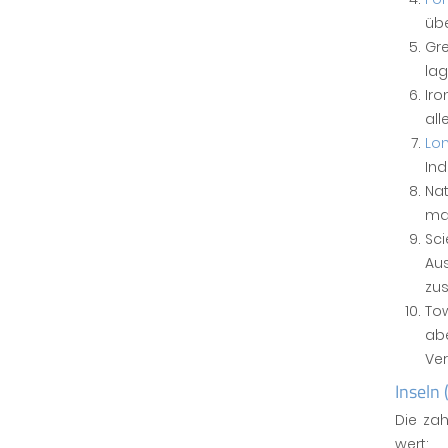
übe
Gre
lag
Iro
al
Lo
Ind
Na
man
Sc
Aus
zu
Tow
abe
Ver
Inseln 
Die za
wert: