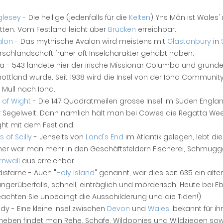
glesey
- Die heilige (jedenfalls für die
Kelten
) Yns Môn ist Wales'
tten. Vom Festland leicht über
Brücken
erreichbar.
alon
- Das mythische Avalon wird meistens mit
Glastonbury
in
schlandschaft früher oft Inselcharakter gehabt haben.
a - 543 landete hier der irische Missionar Columba und gründet
ottland wurde. Seit 1938 wird die Insel von der Iona Communit
 Mull nach Iona.
e of Wight
- Die 147 Quadratmeilen grosse Insel im Süden Engla
 Segelwelt. Dann nämlich hält man bei Cowes die Regatta Week
ht mit dem Festland.
es of Scilly
- Jenseits von
Land's End
im Atlantik gelegen, lebt d
her war man mehr in den Geschäftsfeldern Fischerei, Schmuggel 
rnwall
aus erreichbar.
disfarne - Auch "
Holy Island
" genannt, war dies seit 635 ein alt
ingerüberfalls, schnell, einträglich und mörderisch. Heute bei
achten Sie unbedingt die Ausschilderung und die Tiden!).
dy - Eine kleine Insel zwischen
Devon
und
Wales
, bekannt für i
eben findet man Rehe, Schafe, Wildponies und Wildziegen sow