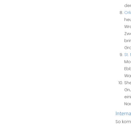
den
Ork
heu
Wra
Zwe
bri
Gro
St.
Mon
Ebb
War
She
Gru
ein
Na
Intern
So komm