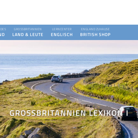
DES
GROSSBRITANNIEN
LERNCENTER
ENGLAND ZUHAUSE
ND
LAND & LEUTE
ENGLISCH
BRITISH SHOP
GROSSBRITANNIEN LEXIKON I