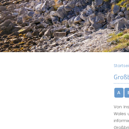
Startse
Großb
A
Von Ins
Wales u
informi
Großbr