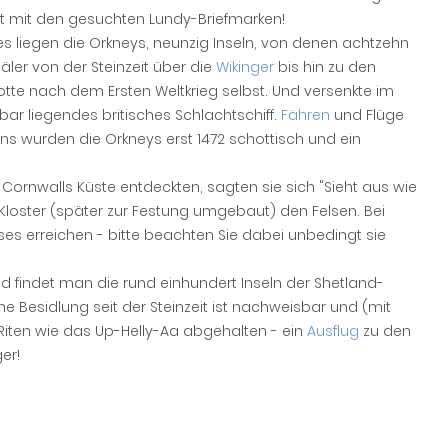
rt mit den gesuchten Lundy-Briefmarken!
s liegen die Orkneys, neunzig Inseln, von denen achtzehn
ler von der Steinzeit über die
Wikinger
bis hin zu den
otte nach dem Ersten Weltkrieg selbst. Und versenkte im
bar liegendes britisches Schlachtschiff.
Fähren
und Flüge
s wurden die Orkneys erst 1472 schottisch und ein
Cornwalls Küste entdeckten, sagten sie sich "Sieht aus wie
in Kloster (später zur Festung umgebaut) den Felsen. Bei
s erreichen - bitte beachten Sie dabei unbedingt sie
d findet man die rund einhundert Inseln der Shetland-
 Besidlung seit der Steinzeit ist nachweisbar und (mit
Riten wie das Up-Helly-Aa abgehalten - ein
Ausflug
zu den
er!