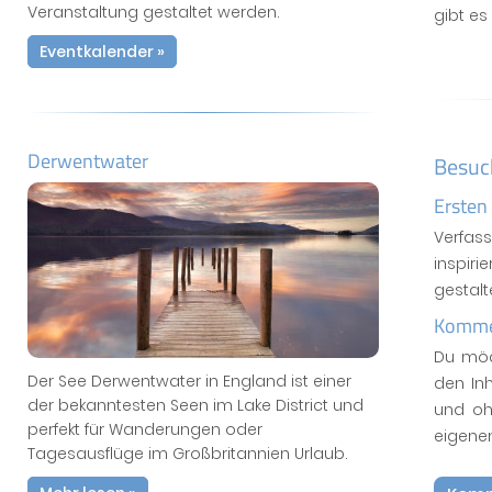
Veranstaltung gestaltet werden.
gibt e
Eventkalender »
Derwentwater
Besuc
Ersten
Verfas
inspiri
gestal
Kommen
Du möc
Der See Derwentwater in England ist einer
den In
der bekanntesten Seen im Lake District und
und oh
perfekt für Wanderungen oder
eigene
Tagesausflüge im Großbritannien Urlaub.