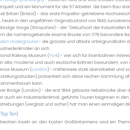
rquert und ein Monument für die 57 Arbeiter, die beim Bau sta
at Britain (Bristol) - das erste Propellor-getriebene Hochseesc
, heute in den ungefähren Originalzustand von 1843 zurückver
nbridge Gorge (Shropshire) - der "Geburtsort der Industriellen
lem die namensgebende eiserne Brücke von 1779 besondere Be
ndon Underground
- die grösste und älteste Untergrundbahn der
ustriedenkmäler an sich.
tional Railway Museum (
York
) - wer sich für Eisenbahnen intere
 alte, moderne und auch exotische Bahnen bewundern, von den
ience Museum (
London
) - mittlerweile stark überarbeitet und
stellungsstücken) präsentiert sich diese reichen Sammlung a
sammenfassen kann.
er Bridge (London) - die erst 1894 gebaute Hebebrücke über di
r auch ein Industriedenkmal, geführte Touren beginnen in de
strebungen (verglast und sicher) hat man einen einmaligen Bl
(Top Ten)
hlreichen Inseln an den Küsten Großbritanniens sind ein Them