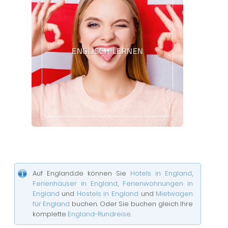
ENGLISCH LERNEN
Auf England.de können Sie
Hotels in England
,
Ferienhäuser in England
,
Ferienwohnungen in
England
und
Hostels in England
und
Mietwagen
für England
buchen. Oder Sie buchen gleich Ihre
komplette
England-Rundreise
.