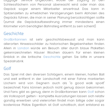
Luggage" Service angeboten, wobei der Zugang zu den
Schliessfächern von Personal überwacht wird oder man das
Gepäck sogar einem Mitarbeiter anvertraut. Das kann in
Spitzenzeiten zu erheblichen Verzögerungen beim Abholen des
Gepäcks führen, die man in seiner Planung berücksichtigen sollte
(zumal die Gepäckaufbewahrung immer mindestens einen
Kilometer vom benötigten Bahnsteig entfernt zu sein scheint).
Geschichte
Großbritannien
ist sehr geschichtsbewusst und man kann
allerorten Hinweisschilder zu historischen Begebenheiten finden.
Allein in
London
würde ein Besuch aller durch blaue Plaketten
gekennzeichneten Häuser Wochen dauern. Für einen kleinen
Einblick in die britische
Geschichte
gehen Sie bitte in unsere
Spezialrubrik.
Golf
Das Spiel mit den diversen Schlägern, einem kleinen, harten Ball
und weit entfernt in der Landschaft mit einer Fahne markierten
Löchern wird von Gegnern auch als "a good walk spoilt"
bezeichnet. Fans können jedoch nicht genug davon bekommen.
Und Fans gibt es genug, denn in Großbritannien kann
Golf
schon
als Volkssport gelten - komplette Ausrüstungen lassen sich relativ
günstig erwerben und vielerorten findet man billige oder sogar
kostenlose Plätze. Eigentlich ist Golf schottisch, dort entstand es