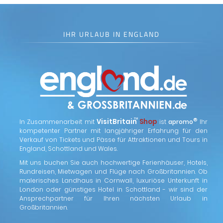
IHR URLAUB IN ENGLAND
™
VisitBritain
Shop
®
In Zusammenarbeit mit
ist
apromo
Ihr
kompetenter Partner mit langjähriger Erfahrung für den
Verkauf von Tickets und Pässe für Attraktionen und Tours in
England, Schottland und Wales.
Mit uns buchen Sie auch hochwertige Ferienhäuser, Hotels,
Rundreisen, Mietwagen und Flüge nach Großbritannien. Ob
malerisches Landhaus in Cornwall, luxuriöse Unterkunft in
London oder günstiges Hotel in Schottland - wir sind der
Ansprechpartner für Ihren nächsten Urlaub in
Großbritannien.