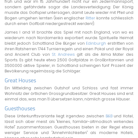
früh und war im 15. Jahrhundert nicht nur ein Jedermannsport,
sondern gefährdete sogar die Landesverteidigung: Der König
musste das Golfspiel untersagen, damit Leute wieder mit Pfeil und
Bogen umgehen lernten (kein englischer
Ritter
konnte schliesslich
durch einen Golfball niedergestreckt werden!).
James I and VI brachte das Spiel mit nach England, von wo es
wiederum nach Nordamerika exportiert wurde. Spirituelle Heimat
bleibt jedoch Schottland. Die Bürger von
Edinburgh
erstritten von
ihren Ratsherren 1744 Turnierregeln und einen Pokal und der Royal
and Ancient Club von
St. Andrews
gilt als die Alma Mater des
Sports. Es gibt heute etwa 2.500 Golfplätze in Großbritannien und
3.500.000 aktive Spieler, in Schottland schwingen fünf Prozent der
Bevölkerung regelmässig die Schläger.
Great Houses
Ein Mittelding zwischen Gutshof und Schloss und fast immer
Wohnsitz der örtlichen Grossgrundbesitzer. Great Houses sind erst
einmal das, was man 1:1 übersetzen kann, nämlich grosse Häuser.
Guesthouses
Diese Unterkunftsvariante liegt irgendwo zwischen
B&B
und Hotel,
lässt sich aber meist als "kleines, familiär-altmodisch wirkendes
Hotel" zusammenfassen. Guesthouses bieten in der Regel etwas
weniger Service und "Annehmlichkeiten" als moderne Hotels,