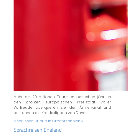
Mehr als 20 Millionen Touristen besuchen jährlich
den größten europäischen Inselstaat. Voller
Vorfreude überqueren sie den Ärmelkanal und
bestaunen die Kreideklippen von Dover.
Mehr lesen:
Urlaub in Großbritannien »
Sprachreisen England