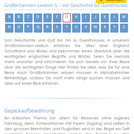
Großbritannien-Lexikon G - von Geschichte bis Guesthouses
LAND & LEUTE
A
B
C
D
E
F
G
H
I
J
K
L
M
LERNCENTER
ENGLISCH
N
O
P
Q
R
S
T
U
V
W
X
Y
Z
ENGLAND ZUHAUSE
Von Geschichte und Golf bis hin zu Guesthouses, in unserem
BRITISH SHOP
Großbritannien-Lexikon erfahren Sie alles über England,
Schottland und Wales und bekommen einen Überblick über die
wichtigsten englischen Begriffe und Wörter. Seien Sie niemals
mehr unsicher und informieren Sie sich bereits vor Ihrer Reise
über die wichtigsten Dinge. Hier finden Sie alles, was Sie für eine
Reise nach Großbritannien wissen müssen in alphabetischer
Reihenfolge, sodass Sie nicht mehr lange suchen müssen und
alles auf einen Blick erfahren.
Gepäckaufbewahrung
Ein kritisches Thema vor allem für Reisende ohne eigenes
Fahrzeug, denn Schliessfächer mit freiem Zugang sind selten. In
den grossen Bahnhöfen und Flughäfen wird in der Regel ein "Left