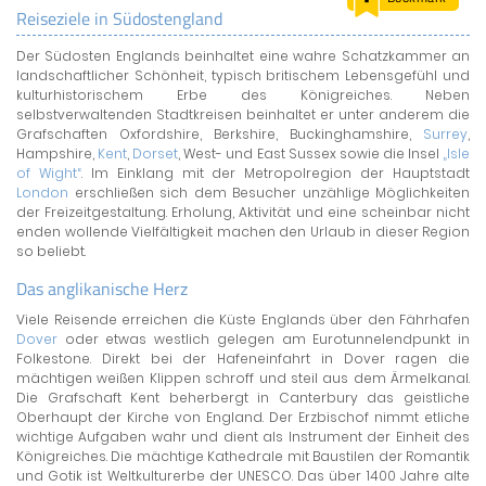
Reiseziele in Südostengland
LAND & LEUTE
Der Südosten Englands beinhaltet eine wahre Schatzkammer an
LERNCENTER
landschaftlicher Schönheit, typisch britischem Lebensgefühl und
ENGLISCH
kulturhistorischem Erbe des Königreiches. Neben
selbstverwaltenden Stadtkreisen beinhaltet er unter anderem die
ENGLAND ZUHAUSE
Grafschaften Oxfordshire, Berkshire, Buckinghamshire,
Surrey
,
BRITISH SHOP
Hampshire,
Kent
,
Dorset
, West- und East Sussex sowie die Insel
„Isle
of Wight“
. Im Einklang mit der Metropolregion der Hauptstadt
London
erschließen sich dem Besucher unzählige Möglichkeiten
der Freizeitgestaltung. Erholung, Aktivität und eine scheinbar nicht
enden wollende Vielfältigkeit machen den Urlaub in dieser Region
so beliebt.
Das anglikanische Herz
Viele Reisende erreichen die Küste Englands über den Fährhafen
Dover
oder etwas westlich gelegen am Eurotunnelendpunkt in
Folkestone. Direkt bei der Hafeneinfahrt in Dover ragen die
mächtigen weißen Klippen schroff und steil aus dem Ärmelkanal.
Die Grafschaft Kent beherbergt in Canterbury das geistliche
Oberhaupt der Kirche von England. Der Erzbischof nimmt etliche
wichtige Aufgaben wahr und dient als Instrument der Einheit des
Königreiches. Die mächtige Kathedrale mit Baustilen der Romantik
und Gotik ist Weltkulturerbe der UNESCO. Das über 1400 Jahre alte