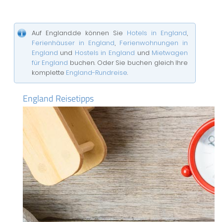
Auf England.de können Sie
Hotels in England
,
Ferienhäuser in England
,
Ferienwohnungen in
England
und
Hostels in England
und
Mietwagen
für England
buchen. Oder Sie buchen gleich Ihre
komplette
England-Rundreise
.
England Reisetipps