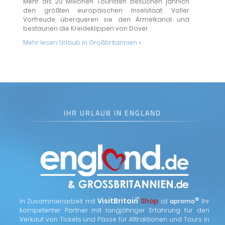
Mehr als 20 Millionen Touristen besuchen jährlich
den größten europäischen Inselstaat. Voller
Vorfreude überqueren sie den Ärmelkanal und
bestaunen die Kreideklippen von Dover.
Mehr lesen:
Urlaub in Großbritannien »
IHR URLAUB IN ENGLAND
™
VisitBritain
Shop
®
In Zusammenarbeit mit
ist
apromo
Ihr
kompetenter Partner mit langjähriger Erfahrung für den
Verkauf von Tickets und Pässe für Attraktionen und Tours in