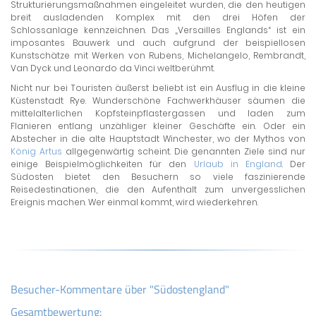
Strukturierungsmaßnahmen eingeleitet wurden, die den heutigen
breit ausladenden Komplex mit den drei Höfen der
Schlossanlage kennzeichnen. Das „Versailles Englands“ ist ein
imposantes Bauwerk und auch aufgrund der beispiellosen
Kunstschätze mit Werken von Rubens, Michelangelo, Rembrandt,
Van Dyck und Leonardo da Vinci weltberühmt.
Nicht nur bei Touristen äußerst beliebt ist ein Ausflug in die kleine
Küstenstadt Rye. Wunderschöne Fachwerkhäuser säumen die
mittelalterlichen Kopfsteinpflastergassen und laden zum
Flanieren entlang unzähliger kleiner Geschäfte ein. Oder ein
Abstecher in die alte Hauptstadt Winchester, wo der Mythos von
König Artus
allgegenwärtig scheint. Die genannten Ziele sind nur
einige Beispielmöglichkeiten für den
Urlaub in England
. Der
Südosten bietet den Besuchern so viele faszinierende
Reisedestinationen, die den Aufenthalt zum unvergesslichen
Ereignis machen. Wer einmal kommt, wird wiederkehren.
Besucher-Kommentare über "Südostengland"
Gesamtbewertung: