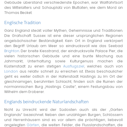
Gebäude überstand verschiedenste Epochen, war Wallfahrtsort
des Mittelalters und Schauplatz von Bluttaten, wie dem Mord an
Thomas Becket.
Englische Tradition
Ganz England steckt voller Mythen, Geheimnisse und Traditionen.
Die Grafschaft Sussex ist eine dieser ursprünglichen Regionen
angelsächsischer Beständigkeit. Kein Ort in England verkörpert
den Begriff Urlaub am Meer so eindrucksvoll wie das Seebad
Brighton
. Der breite Kiesstrand, der eindrucksvolle Palace Pier, die
vielen historischen Gebäude und eine bunte Mischung aus
Jahrmarkt, Unterhaltung sowie Kulturgenuss machen die
Küstenstadt zu einen stetigen
Ausflugsziel
, welches auch von
London
aus relativ schnell zu erreichen ist. Etwas beschaulicher
geht es weiter östlich in der Hafenstadt Hastings zu. Im Ort der
gleichnamigen, berühmten Schlacht, finden sich die Ruinen der
normannischen Burg „Hastings Castle“, einem Festungsbau von
Wilhelm dem Eroberer.
Englands beindruckende Naturlandschaften
Nicht zu Unrecht wird der Südosten auch als der „Garten
Englands“ bezeichnet. Neben den unzähligen Burgen, Schlössern
und Herrenhäusern sind es vor allem die prächtigen, liebevoll
angelegten
Gärten
, die weiten Felder, die Flusslandschaften, die