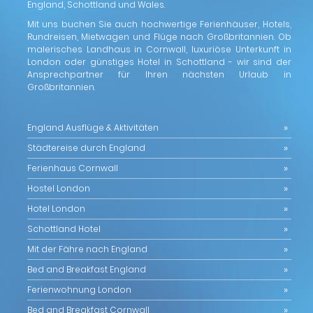
England, Schottland und Wales.
Mit uns buchen Sie auch hochwertige Ferienhäuser, Hotels,
Rundreisen, Mietwagen und Flüge nach Großbritannien. Ob
malerisches Landhaus in Cornwall, luxuriöse Unterkunft in
London oder günstiges Hotel in Schottland - wir sind der
Ansprechpartner für Ihren nächsten Urlaub in
Großbritannien.
England Ausflüge & Aktivitäten
Städtereise durch England
Ferienhaus Cornwall
Hostel London
Hotel London
Schottland Hotel
Mit der Fähre nach England
Bed and Breakfast England
Ferienwohnung London
Bed and Breakfast Cornwall