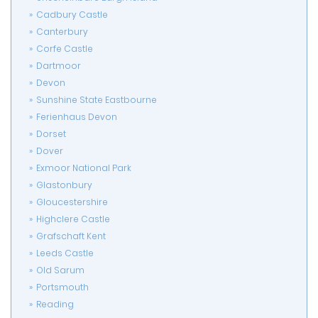
Cadbury Castle
Canterbury
Corfe Castle
Dartmoor
Devon
Sunshine State Eastbourne
Ferienhaus Devon
Dorset
Dover
Exmoor National Park
Glastonbury
Gloucestershire
Highclere Castle
Grafschaft Kent
Leeds Castle
Old Sarum
Portsmouth
Reading