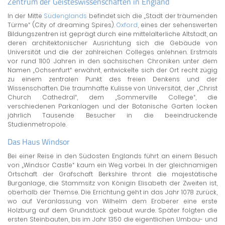
Zentrum der Geisteswissenschaften in England
In der Mitte
Südenglands
befindet sich die „Stadt der träumenden
Türme“ (City of dreaming Spires).
Oxford
, eines der sehenswerten
Bildungszentren ist geprägt durch eine mittelalterliche Altstadt, an
deren architektonischer Ausrichtung sich die Gebäude von
Universität und die der zahlreichen Colleges anlehnen. Erstmals
vor rund 1100 Jahren in den sächsischen Chroniken unter dem
Namen „Ochsenfurt“ erwähnt, entwickelte sich der Ort recht zügig
zu einem zentralen Punkt des freien Denkens und der
Wissenschaften. Die traumhafte Kulisse von Universität, der „Christ
Church Cathedral“, dem „Sommerville College“, die
verschiedenen Parkanlagen und der Botanische Garten locken
jährlich Tausende Besucher in die beeindruckende
Studienmetropole.
Das Haus Windsor
Bei einer Reise in den Südosten Englands führt an einem Besuch
von „Windsor Castle“ kaum ein Weg vorbei. In der gleichnamigen
Ortschaft der Grafschaft Berkshire thront die majestätische
Burganlage, die Stammsitz von Königin Elisabeth der Zweiten ist,
oberhalb der Themse. Die Errichtung geht in das Jahr 1078 zurück,
wo auf Veranlassung von Wilhelm dem Eroberer eine erste
Holzburg auf dem Grundstück gebaut wurde. Später folgten die
ersten Steinbauten, bis im Jahr 1350 die eigentlichen Umbau- und