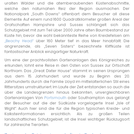
uralten Wälder und die atemberaubenden Küstenabschnitte,
welche den naturnahen Reiz der Region ausmachen. Der
Nationalpark „South Downs“ offenbart dem Besucher all diese
Elemente. Auf einem rund 1600 Quadratkilometer großen Areal der
Grafschaften Hampshire und Sussex schlängelt sich das
Schutzgebiet mit zum Teil über 2000 Jahre alten Baumbestand zur
Küste hin, bevor die wohl bekannteste Reihe von Kreidefelsen am
„Beachy Head“
über 160 Meter tief in das Meer hinabfällt. Die
angrenzende, als „Seven Sisters“ bezeichnete Kliffküste ist
fantastischer Anblick einzigartiger Naturkraft.
Um eine der prachtvollsten Gartenanlagen des Königreiches zu
erkunden, lohnt eine Reise in den Osten von Sussex zur Ortschaft
Northiam. Das „Great Dixter House“ stammt in seinen Ursprüngen
aus dem 15. Jahrhundert und wurde zu Beginn des 20.
Jahrhunderts durch die Familie Lloyd im mittelalterlichen Stil eines
Rittersitzes umstrukturiert. Im Laufe der Zeit entstanden so auch die
über die Landesgrenzen hinaus bekannten, unvergleichbaren
Gartenanlagen. Von
Portsmouth
oder Southampton aus gelangt
der Besucher auf die der Südküste vorgelagerte Insel „Isle of
Wight“. Auch hier sind die für die Region typischen Kreide- und
Kalksteinformationen ersichtlich. Als zu großen Teilen
landschaftliches Schutzgebiet, ist die Insel wichtiger Rückzugsort
für zahlreiche Tierarten.