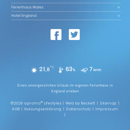
Ferienhaus Wales
Hotel England
21,
°C
63
7
8
%
kmh
Einen unvergesslichen Urlaub im eigenen Ferienhaus in
England erleben
®
©2026 apromo
Lifestyles |
Web by Beckett
|
Sitemap
|
AGB
|
Nutzungserklärung
|
Datenschutz
|
Impressum
|