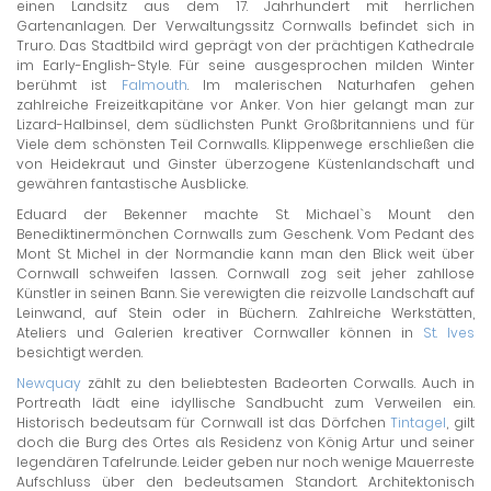
einen Landsitz aus dem 17. Jahrhundert mit herrlichen
Gartenanlagen. Der Verwaltungssitz Cornwalls befindet sich in
Truro. Das Stadtbild wird geprägt von der prächtigen Kathedrale
im Early-English-Style. Für seine ausgesprochen milden Winter
berühmt ist
Falmouth
. Im malerischen Naturhafen gehen
zahlreiche Freizeitkapitäne vor Anker. Von hier gelangt man zur
Lizard-Halbinsel, dem südlichsten Punkt Großbritanniens und für
Viele dem schönsten Teil Cornwalls. Klippenwege erschließen die
von Heidekraut und Ginster überzogene Küstenlandschaft und
gewähren fantastische Ausblicke.
Eduard der Bekenner machte St. Michael`s Mount den
Benediktinermönchen Cornwalls zum Geschenk. Vom Pedant des
Mont St. Michel in der Normandie kann man den Blick weit über
Cornwall schweifen lassen. Cornwall zog seit jeher zahllose
Künstler in seinen Bann. Sie verewigten die reizvolle Landschaft auf
Leinwand, auf Stein oder in Büchern. Zahlreiche Werkstätten,
Ateliers und Galerien kreativer Cornwaller können in
St. Ives
besichtigt werden.
Newquay
zählt zu den beliebtesten Badeorten Corwalls. Auch in
Portreath lädt eine idyllische Sandbucht zum Verweilen ein.
Historisch bedeutsam für Cornwall ist das Dörfchen
Tintagel
, gilt
doch die Burg des Ortes als Residenz von König Artur und seiner
legendären Tafelrunde. Leider geben nur noch wenige Mauerreste
Aufschluss über den bedeutsamen Standort. Architektonisch