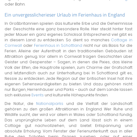
oder Bahn.
Ein unvergesslicherieser Urlaub im Ferienhaus in England
In Großbritannien spielen das kulturelle Erbe und die Geheimnisse
der Geschichte eine ganz besondere Rolle. Hier steckt hinter fast
jeder Mauer ein ganz eigenes Schicksal. Entsprechend viel gibt es
in diesem Land zu entdecken. So dient so manches
Cottage in
Cornwall
oder
Ferienhaus in Schottland
nicht nur als Basis für die
Ferien. Alleine der Aufenthalt in den traditionellen Gebäuden ist
Attraktion genug. Vor allem in Cornwall tragen Geschichten über
Geister und Gespenster – Sagen, in denen die Pixies, das kleine
Volk der Elfen, die Hauptrolle spielen, zum Charme der Grafschaft
und letztendlich auch zur Unterhaltung bei. In Schottland gilt es,
Nessie zu entdecken. Jede Region auf der britischen Insel hat ihre
eigenen Sehenswürdigkeiten zu bieten. Und dazu gehören nicht
nur Burgen, Herrenhäuser und Parks – auch auf dem Lande lassen
sich exklusive
Events
und kulturelle Höhepunkte finden.
Die Natur, die
Nationalparks
und die Vielfalt der Landschaft
gehören zu den großen Attraktionen in England. Wer Ruhe und
Wildlife sucht, der wird vor allem in Wales oder Schottland fündig.
Das ursprüngliche Leben auf dem Land lässt sich in einem
Cottage gut nachvollziehen, und bietet Entspannung und
absolute Erholung. Vom Fenster der Ferienunterkunft aus in aller
Ruhe den Schafen beim Grasen zusehen, oder auf einer