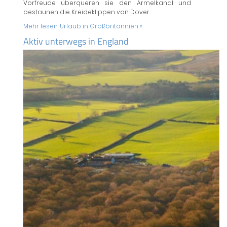
Vorfreude überqueren sie den Ärmelkanal und
bestaunen die Kreideklippen von Dover.
Mehr lesen:
Urlaub in Großbritannien »
Aktiv unterwegs in England