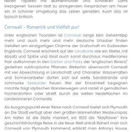
feinen Tapeten mit Blumenmuster und schweren Samt
bezogenen Sesseln lädt zu anregenden Gesprächen am Feuer
ein. In schöner Umgebung das Leben genießen. Auch das ist
typisch britisch.
Cornwall - Romantik und Vielfalt pur!
Unter englischen Touristen ist
Cornwall
lange kein Geheimtipp
mehr und auch mehr und mehr deutsche Urlauber finden
Gefallen am einzigartigen Charme der Grafschaft im Südwesten
Englands. Cornwall erscheint auf der
Landkarte
wie ein Stiefel, mit
Absatz und Spitze und lässt auch sonst durchaus mediterranes
Flair aufkommen. In den
Gärten und Parks
der “englischen Riviera”
gedeihen subtropische Pflanzen. Weiterhin überrascht Cornwall
mit viel Abwechslung in Landschaft und Charakter. Wasserratten
und Sonnenanbeter dürfen sich auf weite Sandstrände und
schmucke
Seebäder
freuen. Wer der Einsamkeit begegnen
möchte, folgt idyllischen Wanderwegen und rastet in gemütlichen
Fischerdörfern oder streift durch die weiten Heideflächen im
Landesinneren Cornwalls.
Als Ausgangspunkt einer Reise nach Cornwall bietet sich Plymouth
an. Die Stadt verfügt über den größten Marinehafen Westeuropas.
Am Hafen ist die Stelle markiert, wo 1620 die “Mayflower” ihre
geschichtsträchtige Reise in die Neue Welt antrat. Nähert man sich
Cornwall von Plymouth kommend, erblickt man Antonys House,