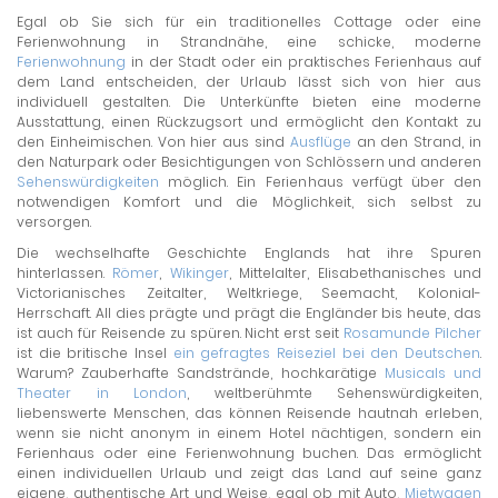
Egal ob Sie sich für ein traditionelles Cottage oder eine
Ferienwohnung in Strandnähe, eine schicke, moderne
Ferienwohnung
in der Stadt oder ein praktisches Ferienhaus auf
dem Land entscheiden, der Urlaub lässt sich von hier aus
individuell gestalten. Die Unterkünfte bieten eine moderne
Ausstattung, einen Rückzugsort und ermöglicht den Kontakt zu
den Einheimischen. Von hier aus sind
Ausflüge
an den Strand, in
den Naturpark oder Besichtigungen von Schlössern und anderen
Sehenswürdigkeiten
möglich. Ein Ferienhaus verfügt über den
notwendigen Komfort und die Möglichkeit, sich selbst zu
versorgen.
Die wechselhafte Geschichte Englands hat ihre Spuren
hinterlassen.
Römer
,
Wikinger
, Mittelalter, Elisabethanisches und
Victorianisches Zeitalter, Weltkriege, Seemacht, Kolonial-
Herrschaft. All dies prägte und prägt die Engländer bis heute, das
ist auch für Reisende zu spüren. Nicht erst seit
Rosamunde Pilcher
ist die britische Insel
ein gefragtes Reiseziel bei den Deutschen
.
Warum? Zauberhafte Sandstrände, hochkarätige
Musicals und
Theater in London
, weltberühmte Sehenswürdigkeiten,
liebenswerte Menschen, das können Reisende hautnah erleben,
wenn sie nicht anonym in einem Hotel nächtigen, sondern ein
Ferienhaus oder eine Ferienwohnung buchen. Das ermöglicht
einen individuellen Urlaub und zeigt das Land auf seine ganz
eigene, authentische Art und Weise, egal ob mit Auto,
Mietwagen