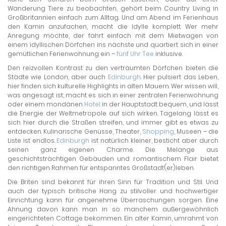
Wanderung Tiere zu beobachten, gehört beim Country Living in
Großbritannien einfach zum Alltag. Und am Abend im Ferienhaus
den Kamin anzufachen, macht die Idylle komplett. Wer mehr
Anregung möchte, der fährt einfach mit dem Mietwagen von
einem idyllischen Dörfchen ins nächste und quartiert sich in einer
gemütlichen Ferienwohnung ein –
fünf Uhr Tee
inklusive.
Den reizvollen Kontrast zu den verträumten Dörfchen bieten die
Städte wie London, aber auch
Edinburgh
. Hier pulsiert das Leben,
hier finden sich kulturelle Highlights in alten Mauern. Wer wissen will,
was angesagt ist, macht es sich in einer zentralen Ferienwohnung
oder einem mondänen
Hotel
in der Hauptstadt bequem, und lässt
die Energie der Weltmetropole auf sich wirken. Tagelang lässt es
sich hier durch die Straßen streifen, und immer gibt es etwas zu
entdecken. Kulinarische Genüsse, Theater,
Shopping
, Museen – die
Liste ist endlos.
Edinburgh
ist natürlich kleiner, besticht aber durch
seinen ganz eigenen Charme. Die Melange aus
geschichtsträchtigen Gebäuden und romantischem Flair bietet
den richtigen Rahmen für entspanntes Großstadt(er)leben.
Die Briten sind bekannt für ihren Sinn für Tradition und Stil. Und
auch der typisch britische Hang zu stilvoller und hochwertiger
Einrichtung kann für angenehme Überraschungen sorgen. Eine
Ahnung davon kann man in so manchem außergewöhnlich
eingerichteten Cottage bekommen. Ein alter Kamin, umrahmt von