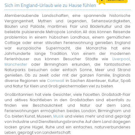
Sich im England-Urlaub wie zu Hause fühlen
LAND & LEUTE
Atemberaubende Landschaften, eine spannende historische
LERNCENTER
Vergangenheit, Mythen und Legenden, Sehenswürdigkeiten,
ENGLISCH
Bauten und Paläste, maritimes Flair und Bäderkultur und die
beliebte pulsierende Metropole London. All das können Reisende
ENGLAND ZUHAUSE
problemlos in einem hübschen Landhaus, einem gemütlichen
BRITISH SHOP
Cottage oder einer stilvollen Ferienwohnung genießen. England
war europäische Supermacht, die Monarchie hat eine
Jahrhunderte lange Tradition. Von einem der modernen
Ferienhäuser aus können Besucher Städte wie
Liverpool
,
Manchester
oder Birmingham erkunden, die fantastischen
Naturparks besuchen oder einfach Sonne, Meer und Strand
genießen. Ob zu zweit oder mit der ganzen Familie, Englands
diverse Regionen wie
Cornwall
in Sachen Abenteuer, Kultur, Spaß
und Natur für Klein und Groß gleichermaßen viel zu bieten.
Großbritannien hat viele Gesichter, viele Facetten. Großstadt-Flair
und aktives Nachtleben in den Großstädten sind ebenfalls zu
finden wie Beschaulichkeit und Natur auf dem Land.
Ferienwohnungen ermöglichen beides. London, Birmingham und
Co. bieten Kunst, Museen,
Musik
und vieles mehr und sind geprägt
von Industrie und Dienstleistungsbranche. Auf dem Land dagegen
locken grüne Hügel, Ruhe und ein einfaches, naturverbundenes
Leben, geprägt von Landwirtschaft.